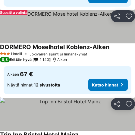
Suosittu valinta
Jaa
Li
DORMERO Moselhotel Koblenz-Alken
Katso hinn
Hotelli
Jokivarren sijainti ja linnanäkymät
Katso hinnat
3 Tähtiluokitus
8,3
Erittäin hyvä
1 140
Alken
67 €
Alkaen
Näytä hinnat
12 sivustolta
Katso hinnat
Jaa
Li
Trip Inn Bristol Hotel Mainz