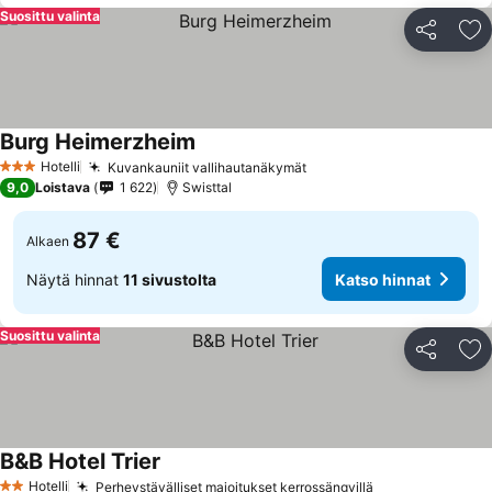
Suosittu valinta
Jaa
Li
Burg Heimerzheim
Katso hinnat
Hotelli
Kuvankauniit vallihautanäkymät
Katso hinnat
3 Tähtiluokitus
9,0
Loistava
1 622
Swisttal
87 €
Alkaen
Näytä hinnat
11 sivustolta
Katso hinnat
Suosittu valinta
Jaa
Li
B&B Hotel Trier
Katso hinnat
Hotelli
Perheystävälliset majoitukset kerrossängyillä
Katso hinnat