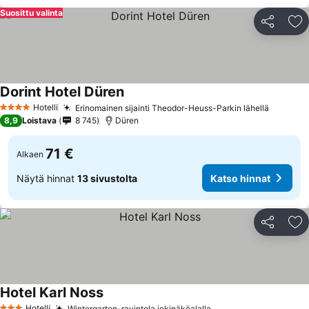
Suosittu valinta
Jaa
Li
Dorint Hotel Düren
Katso hinnat
Hotelli
Erinomainen sijainti Theodor-Heuss-Parkin lähellä
Katso h
4 Tähtiluokitus
8,9
Loistava
8 745
Düren
71 €
Alkaen
Näytä hinnat
13 sivustolta
Katso hinnat
Jaa
Li
Hotel Karl Noss
Katso hinnat
Hotelli
Wintergarten-ravintola jokinäköalalla