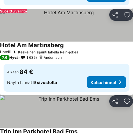
Suosittu valinta
Jaa
Li
Hotel Am Martinsberg
Katso hinnat
Hotelli
Keskeinen sijainti lähellä Rein-jokea
Katso hinnat
7,6
Hyvä
1 635
Andernach
84 €
Alkaen
Näytä hinnat
9 sivustolta
Katso hinnat
Jaa
Li
Trip Inn Parkhotel Bad Ems