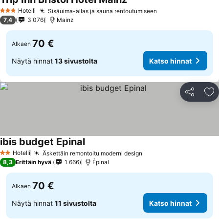
Katso hinnat
Hotelli
Sisäuima-allas ja sauna rentoutumiseen
Katso hinnat
3 Tähtiluokitus
7,4
3 076
Mainz
70 €
Alkaen
Näytä hinnat
13 sivustolta
Katso hinnat
Jaa
Li
ibis budget Epinal
Katso hinnat
Hotelli
Äskettäin remontoitu moderni design
Katso hinnat
2 Tähtiluokitus
8,3
Erittäin hyvä
1 666
Épinal
70 €
Alkaen
Näytä hinnat
11 sivustolta
Katso hinnat