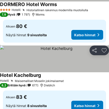
DORMERO Hotel Worms
Katso hinnat
Hotelli
Historiallinen rakennus modernilla muotoilulla
Katso hinna
4 Tähtiluokitus
7,9
Hyvä
1 797
Worms
80 €
Alkaen
Näytä hinnat
9 sivustolta
Katso hinnat
Jaa
Li
Hotel Kachelburg
Katso hinnat
Hotelli
Maisemalliset Moselin jokimaisemat
Katso hinnat
8,2
Erittäin hyvä
677
Dieblich
83 €
Alkaen
Näytä hinnat
8 sivustolta
Katso hinnat