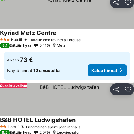
Jaa
Li
Kyriad Metz Centre
Katso hinnat
Hotelli
Hotellin oma ravintola Karousel
Katso hinnat
3 Tähtiluokitus
8,1
Erittäin hyvä
5 416
Metz
73 €
Alkaen
Näytä hinnat
12 sivustolta
Katso hinnat
Suosittu valinta
Jaa
Li
B&B HOTEL Ludwigshafen
Katso hinnat
Hotelli
Erinomainen sijainti joen rannalla
Katso hinnat
2 Tähtiluokitus
8,2
Erittäin hyvä
2 979
Ludwigshafen