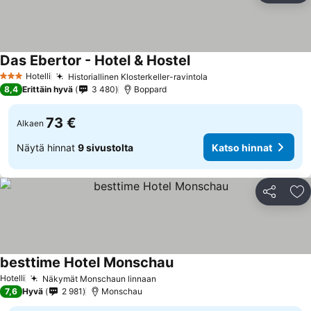
Das Ebertor - Hotel & Hostel
Katso hinnat
Hotelli
Historiallinen Klosterkeller-ravintola
Katso hinnat
3 Tähtiluokitus
8,4
Erittäin hyvä
3 480
Boppard
73 €
Alkaen
Näytä hinnat
9 sivustolta
Katso hinnat
Jaa
Li
besttime Hotel Monschau
Katso hinnat
Hotelli
Näkymät Monschaun linnaan
Katso hinnat
7,6
Hyvä
2 981
Monschau