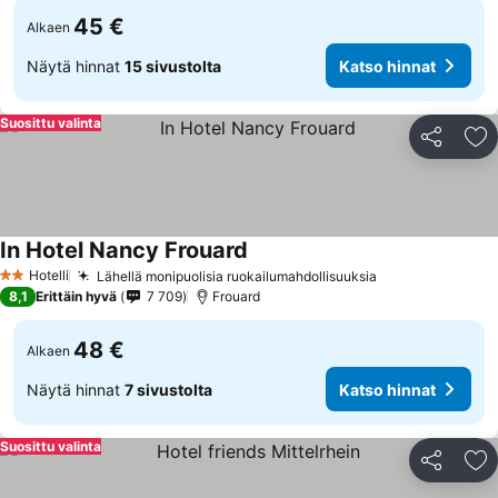
45 €
Alkaen
Näytä hinnat
15 sivustolta
Katso hinnat
Suosittu valinta
Jaa
Li
In Hotel Nancy Frouard
Katso hinnat
Hotelli
Lähellä monipuolisia ruokailumahdollisuuksia
Katso hinnat
2 Tähtiluokitus
8,1
Erittäin hyvä
7 709
Frouard
48 €
Alkaen
Näytä hinnat
7 sivustolta
Katso hinnat
Suosittu valinta
Jaa
Li