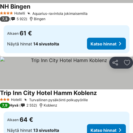
NH Bingen
Katso hinnat
Hotelli
Aquarius-ravintola jokimaisemilla
Katso hinnat
4 Tähtiluokitus
7,3
5 922
Bingen
61 €
Alkaen
Näytä hinnat
14 sivustolta
Katso hinnat
Jaa
Li
Trip Inn City Hotel Hamm Koblenz
Katso hinnat
Hotelli
Turvallinen pysäköinti polkupyörille
Katso hinnat
3 Tähtiluokitus
7,9
Hyvä
2 552
Koblenz
64 €
Alkaen
Näytä hinnat
13 sivustolta
Katso hinnat