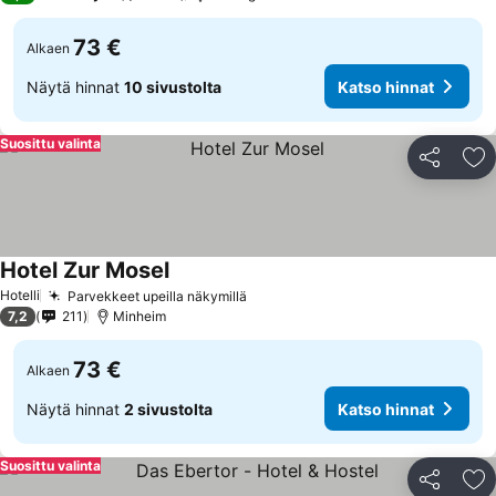
73 €
Alkaen
Näytä hinnat
10 sivustolta
Katso hinnat
Suosittu valinta
Jaa
Li
Hotel Zur Mosel
Katso hinnat
Hotelli
Parvekkeet upeilla näkymillä
Katso hinnat
7,2
211
Minheim
73 €
Alkaen
Näytä hinnat
2 sivustolta
Katso hinnat
Suosittu valinta
Jaa
Li