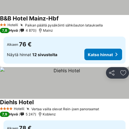
B&B Hotel Mainz-Hbf
Katso hinnat
Hotelli
Paikan päällä pysäköinti sähköauton latauksella
Katso hinna
2 Tähtiluokitus
7,8
Hyvä
4 870
Mainz
76 €
Alkaen
Näytä hinnat
12 sivustolta
Katso hinnat
Jaa
Li
Diehls Hotel
Katso hinnat
Hotelli
Vertaa vailla olevat Rein-joen panoraamat
Katso hinnat
4 Tähtiluokitus
7,9
Hyvä
5 247
Koblenz
78 €
Alkaen