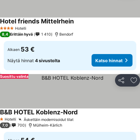
Hotel friends Mittelrhein
Katso hinnat
Hotelli
4 Tähtiluokitus
8,4
Erittäin hyvä
1 410
Bendorf
53 €
Alkaen
Näytä hinnat
4 sivustolta
Katso hinnat
Suosittu valinta
Jaa
Li
B&B HOTEL Koblenz-Nord
Katso hinnat
Hotelli
Äskettäin modernisoidut tilat
Katso hinnat
1 Tähtiluokitus
7,0
700
Mülheim-Kärlich