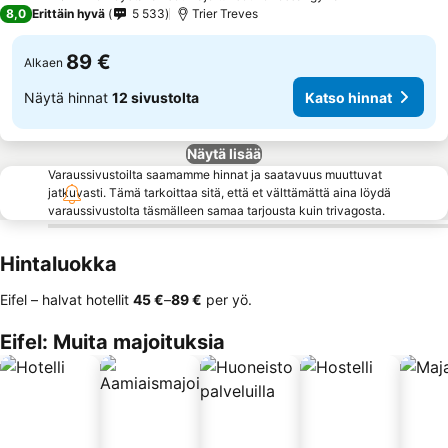
2 Tähtiluokitus
8,0
Erittäin hyvä
5 533
Trier Treves
89 €
Alkaen
Näytä hinnat
12 sivustolta
Katso hinnat
Näytä lisää
Varaussivustoilta saamamme hinnat ja saatavuus muuttuvat
jatkuvasti. Tämä tarkoittaa sitä, että et välttämättä aina löydä
varaussivustolta täsmälleen samaa tarjousta kuin trivagosta.
Hintaluokka
Eifel – halvat hotellit
‎45 €
–
‎89 €
per yö.
Eifel: Muita majoituksia