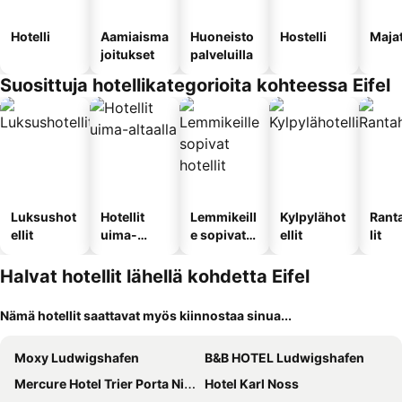
Hotelli
Aamiaisma
Huoneisto
Hostelli
Maja
joitukset
palveluilla
Suosittuja hotellikategorioita kohteessa Eifel
Luksushot
Hotellit
Lemmikeill
Kylpylähot
Rant
ellit
uima-
e sopivat
ellit
lit
altaalla
hotellit
Halvat hotellit lähellä kohdetta Eifel
Nämä hotellit saattavat myös kiinnostaa sinua...
Moxy Ludwigshafen
B&B HOTEL Ludwigshafen
Mercure Hotel Trier Porta Nigra
Hotel Karl Noss