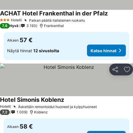
ACHAT Hotel Frankenthal in der Pfalz
Katso hinn
Hotelli
Paikan päällä italialainen ruokailu
Katso hinnat
3 Tähtiluokitus
7,8
Hyvä
3 193
Frankenthal
57 €
Alkaen
Näytä hinnat
12 sivustolta
Katso hinnat
Jaa
Li
Hotel Simonis Koblenz
Katso hinnat
Hotelli
Äskettäin remontoidut huoneet ja kylpyhuoneet
Katso hinnat
7,2
1 009
Koblenz
58 €
Alkaen