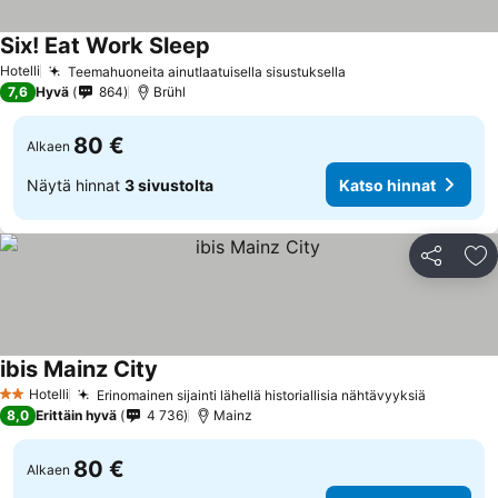
Six! Eat Work Sleep
Katso hinnat
Hotelli
Teemahuoneita ainutlaatuisella sisustuksella
Katso hinnat
7,6
Hyvä
864
Brühl
80 €
Alkaen
Näytä hinnat
3 sivustolta
Katso hinnat
Jaa
Li
ibis Mainz City
Katso hinnat
Hotelli
Erinomainen sijainti lähellä historiallisia nähtävyyksiä
Katso hi
2 Tähtiluokitus
8,0
Erittäin hyvä
4 736
Mainz
80 €
Alkaen