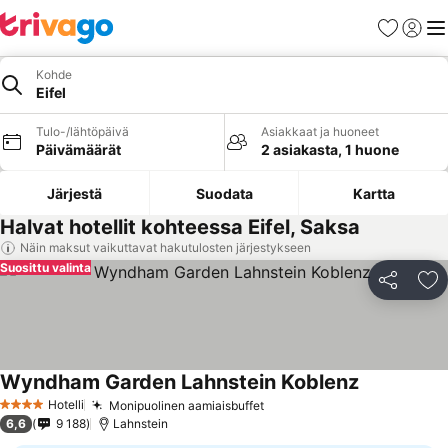
Suosikit
Kirjaud
Val
Kohde
Eifel
Tulo-/lähtöpäivä
Asiakkaat ja huoneet
Päivämäärät
2 asiakasta, 1 huone
Järjestä
Suodata
Kartta
Halvat hotellit kohteessa Eifel, Saksa
Näin maksut vaikuttavat hakutulosten järjestykseen
Suosittu valinta
Jaa
Li
Wyndham Garden Lahnstein Koblenz
Katso hinna
Hotelli
Monipuolinen aamiaisbuffet
Katso hinnat
4 Tähtiluokitus
6,6
9 188
Lahnstein