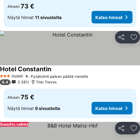
73 €
Alkaen
Näytä hinnat
11 sivustolta
Katso hinnat
Jaa
Li
Hotel Constantin
Katso hinnat
Hotelli
Pysäköinti paikan päällä vieraille
Katso hinnat
3 Tähtiluokitus
6,4
3 381
Trier Treves
75 €
Alkaen
Näytä hinnat
9 sivustolta
Katso hinnat
Suosittu valinta
Jaa
Li