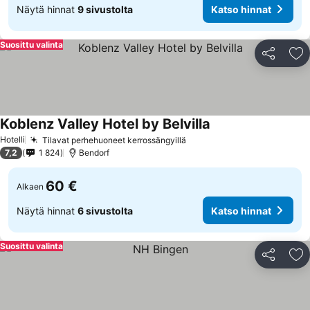
Näytä hinnat
9 sivustolta
Katso hinnat
Suosittu valinta
Jaa
Li
Koblenz Valley Hotel by Belvilla
Katso hinnat
Hotelli
Tilavat perhehuoneet kerrossängyillä
Katso hinnat
7,2
1 824
Bendorf
60 €
Alkaen
Näytä hinnat
6 sivustolta
Katso hinnat
Suosittu valinta
Jaa
Li