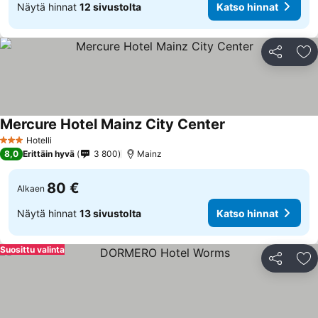
Näytä hinnat
12 sivustolta
Katso hinnat
Jaa
Li
Mercure Hotel Mainz City Center
Katso hinnat
Hotelli
3 Tähtiluokitus
8,0
Erittäin hyvä
3 800
Mainz
80 €
Alkaen
Näytä hinnat
13 sivustolta
Katso hinnat
Suosittu valinta
Jaa
Li