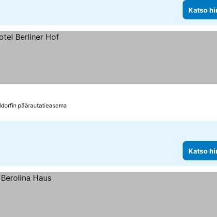
Katso hi
ldorfin päärautatieasema
Katso hi