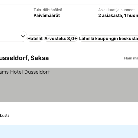
Tulo-/lähtöpäivä
Asiakkaat ja huoneet
Päivämäärät
2 asiakasta, 1 huo
Hotellit
Arvostelu: 8,0+
Lähellä kaupungin keskust
Dusseldorf, Saksa
Näin ma
skusta