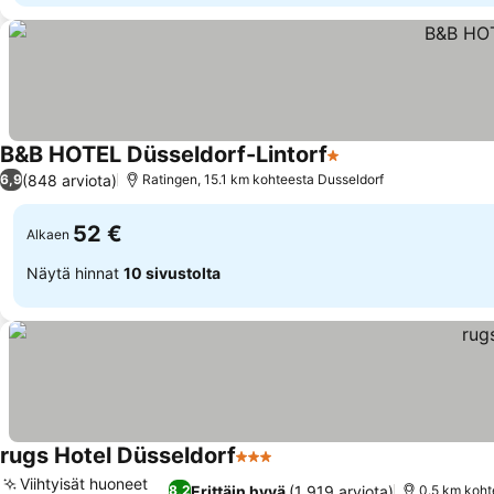
B&B HOTEL Düsseldorf-Lintorf
1 Tähtiluokitus
(848 arviota)
6,9
Ratingen, 15.1 km kohteesta Dusseldorf
52 €
Alkaen
Näytä hinnat
10 sivustolta
rugs Hotel Düsseldorf
3 Tähtiluokitus
Viihtyisät huoneet
Erittäin hyvä
(1 919 arviota)
8,2
0.5 km koht