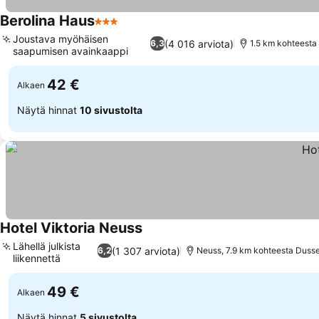
Berolina Haus
3 Tähtiluokitus
Joustava myöhäisen
(4 016 arviota)
6,3
1.5 km kohteesta
saapumisen avainkaappi
42 €
Alkaen
Näytä hinnat
10 sivustolta
Hotel Viktoria Neuss
Lähellä julkista
(1 307 arviota)
6,2
Neuss, 7.9 km kohteesta Dusse
liikennettä
49 €
Alkaen
Näytä hinnat
5 sivustolta