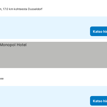
, 17.0 km kohteesta Dusseldorf
Katso hi
lee
Katso hi