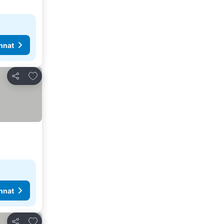
nnat
Lisää suosikkeihin
Jaa
nnat
Lisää suosikkeihin