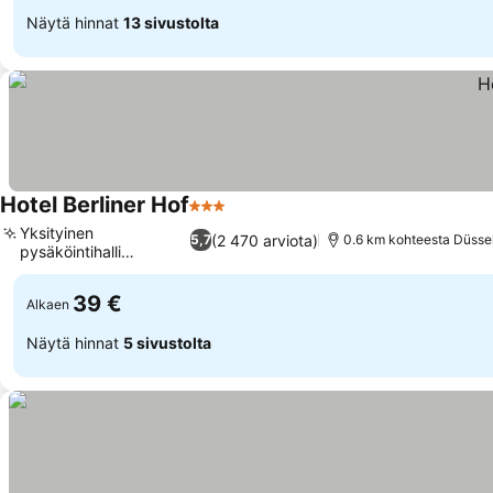
Näytä hinnat
13 sivustolta
Hotel Berliner Hof
3 Tähtiluokitus
Yksityinen
(2 470 arviota)
5,7
0.6 km kohteesta Düsse
pysäköintihalli
saatavilla
39 €
Alkaen
Näytä hinnat
5 sivustolta