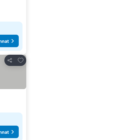
nnat
Lisää suosikkeihin
Jaa
nnat