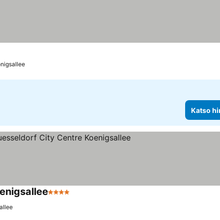
nigsallee
Katso hi
enigsallee
4 Tähtiluokitus
allee