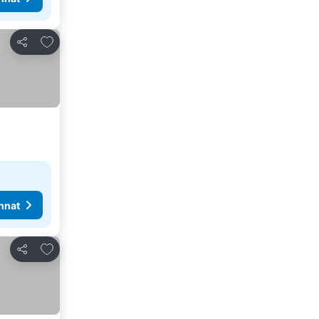
Lisää suosikkeihin
Jaa
nnat
Lisää suosikkeihin
Jaa