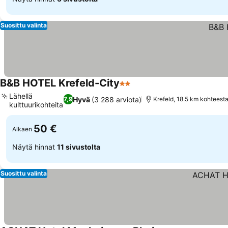
Suosittu valinta
B&B HOTEL Krefeld-City
2 Tähtiluokitus
Lähellä
Hyvä
(3 288 arviota)
7,9
Krefeld, 18.5 km kohteest
kulttuurikohteita
50 €
Alkaen
Näytä hinnat
11 sivustolta
Suosittu valinta