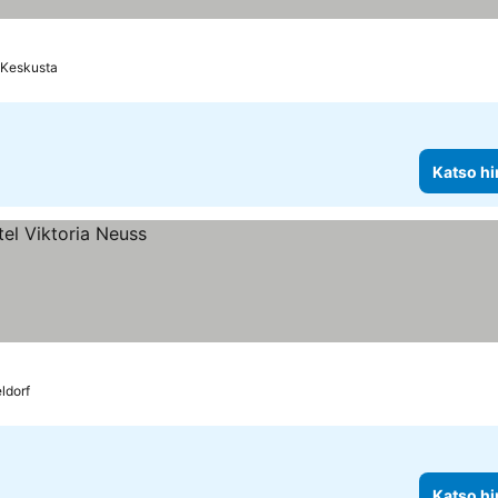
 Keskusta
Katso hi
ldorf
Katso hi