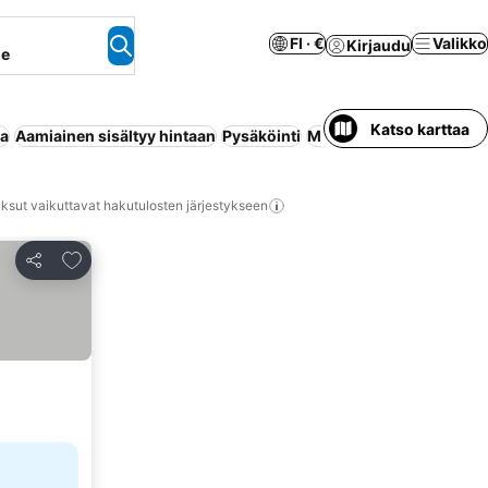
FI · €
Valikko
Kirjaudu
ne
Katso karttaa
aa
Aamiainen sisältyy hintaan
Pysäköinti
Maksuton peruutus
Uim
ksut vaikuttavat hakutulosten järjestykseen
Lisää suosikkeihin
Jaa