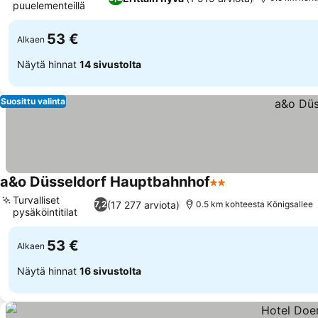
puuelementeillä
53 €
Alkaen
Näytä hinnat
14 sivustolta
Suosittu valinta
a&o Düsseldorf Hauptbahnhof
2 Tähtiluokitus
Turvalliset
(17 277 arviota)
7,2
0.5 km kohteesta Königsallee
pysäköintitilat
53 €
Alkaen
Näytä hinnat
16 sivustolta