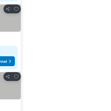
Lisää suosikkeihin
Jaa
nnat
Lisää suosikkeihin
Jaa