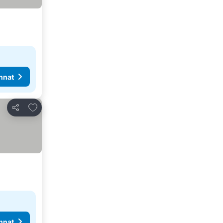
nnat
Lisää suosikkeihin
Jaa
nnat