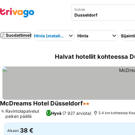
Kohde
Suodattimet
Hinta (matalimmasta korkeimpaan)
Hinta
Sijainti
Halvat hotellit kohteessa 
McDreams Hotel Düsseldorf
2 Tähtiluokitus
Ravintolapalvelut
Hyvä
(7 927 arviota)
7,7
3.4 km kohteesta Ke
paikan päällä
38 €
Alkaen