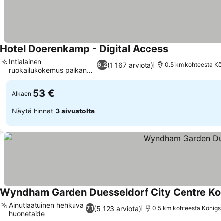
Hotel Doerenkamp - Digital Access
Intialainen
(1 167 arviota)
6,2
0.5 km kohteesta Kö
ruokailukokemus paikan
päällä
53 €
Alkaen
Näytä hinnat
3 sivustolta
Wyndham Garden Duesseldorf City Centre Ko
Ainutlaatuinen hehkuva
(5 123 arviota)
7,1
0.5 km kohteesta Königs
huonetaide