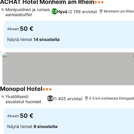
ACHAT Hotel Monheim am Rhein
3 Tähtiluokitus
Monipuolinen ja runsas
Hyvä
(2 199 arviota)
7,9
Monheim am Rhein
aamiaisbuffet
50 €
Alkaen
Näytä hinnat
14 sivustolta
Monopol Hotel
3 Tähtiluokitus
Yksilöllisesti
(1 405 arviota)
4,8
0.5 km kohteesta Königsal
sisustetut huoneet
50 €
Alkaen
Näytä hinnat
9 sivustolta