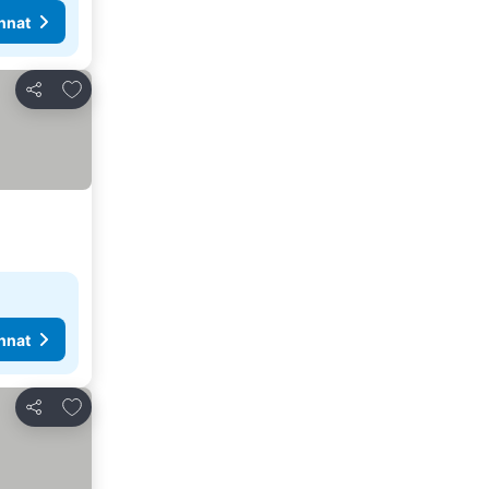
nnat
Lisää suosikkeihin
Jaa
nnat
Lisää suosikkeihin
Jaa