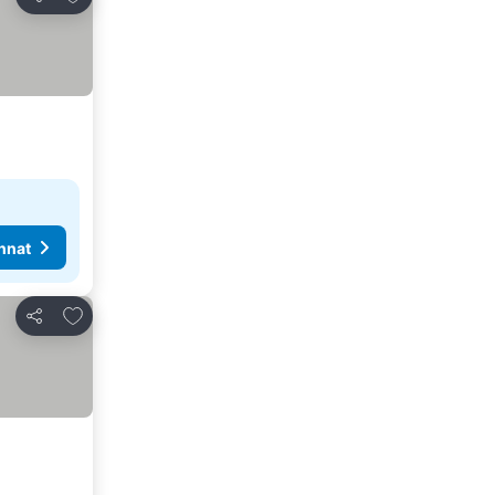
Jaa
nnat
Lisää suosikkeihin
Jaa