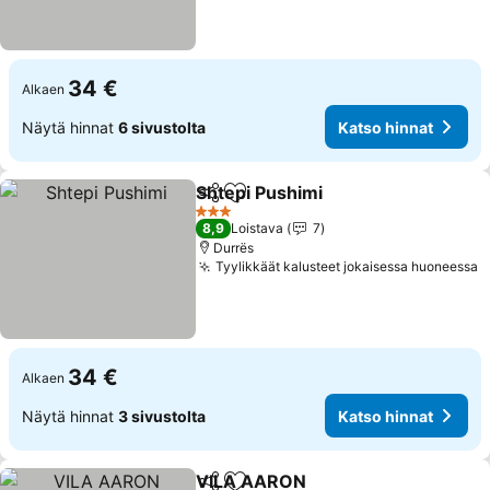
34 €
Alkaen
Näytä hinnat
6 sivustolta
Katso hinnat
Shtepi Pushimi
Jaa
Lisää suosikkeihin
Katso hinna
3 Tähtiluokitus
8,9
Loistava
7
Durrës
Tyylikkäät kalusteet jokaisessa huoneessa
K
34 €
Alkaen
Näytä hinnat
3 sivustolta
Katso hinnat
VILA AARON