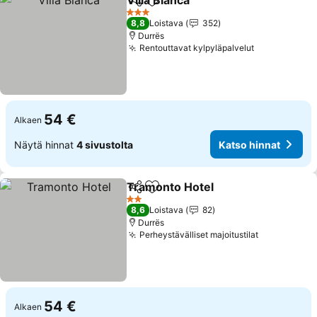
Villa Bianca
Jaa
Lisää suosikkeihin
Katso hinnat
3 Tähtiluokitus
8,8
Loistava
352
Durrës
Rentouttavat kylpyläpalvelut
Katso hinna
54 €
Alkaen
Näytä hinnat
4 sivustolta
Katso hinnat
Tramonto Hotel
Jaa
Lisää suosikkeihin
Katso hinn
2 Tähtiluokitus
8,6
Loistava
82
Durrës
Perheystävälliset majoitustilat
Katso hinn
54 €
Alkaen