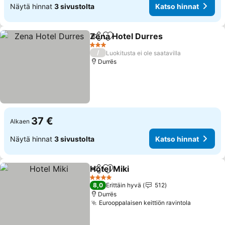
Näytä hinnat
3 sivustolta
Katso hinnat
Zena Hotel Durres
Jaa
Lisää suosikkeihin
Katso h
3 Tähtiluokitus
/
Luokitusta ei ole saatavilla
Durrës
37 €
Alkaen
Näytä hinnat
3 sivustolta
Katso hinnat
Hotel Miki
Jaa
Lisää suosikkeihin
Katso hinnat
4 Tähtiluokitus
8,0
Erittäin hyvä
512
Durrës
Eurooppalaisen keittiön ravintola
Katso hi