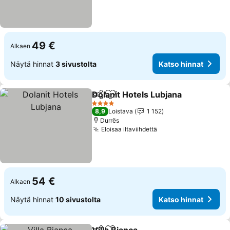
49 €
Alkaen
Näytä hinnat
3 sivustolta
Katso hinnat
Dolanit Hotels Lubjana
Jaa
Lisää suosikkeihin
Kat
4 Tähtiluokitus
8,9
Loistava
1 152
Durrës
Eloisaa iltaviihdettä
Katso hinnat
54 €
Alkaen
Näytä hinnat
10 sivustolta
Katso hinnat