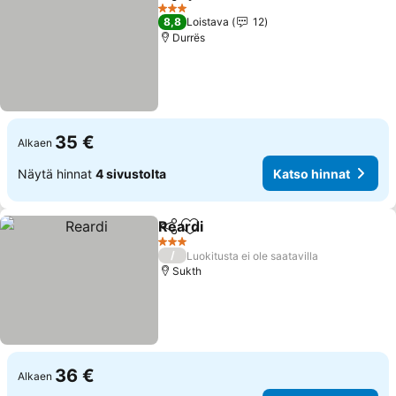
Jaa
Lisää suosikkeihin
Katso hinnat
3 Tähtiluokitus
8,8
Loistava
12
Durrës
35 €
Alkaen
Näytä hinnat
4 sivustolta
Katso hinnat
Reardi
Jaa
Lisää suosikkeihin
Katso hinnat
3 Tähtiluokitus
/
Luokitusta ei ole saatavilla
Sukth
36 €
Alkaen