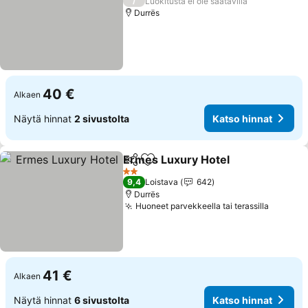
/
Luokitusta ei ole saatavilla
Durrës
40 €
Alkaen
Näytä hinnat
2 sivustolta
Katso hinnat
Ermes Luxury Hotel
Jaa
Lisää suosikkeihin
Katso 
2 Tähtiluokitus
9,4
Loistava
642
Durrës
Huoneet parvekkeella tai terassilla
Katso h
41 €
Alkaen
Näytä hinnat
6 sivustolta
Katso hinnat