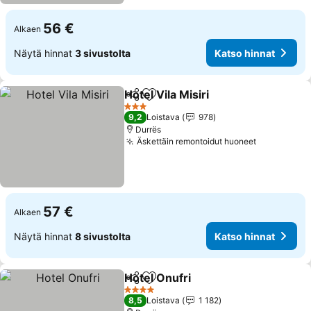
56 €
Alkaen
Näytä hinnat
3 sivustolta
Katso hinnat
Hotel Vila Misiri
Jaa
Lisää suosikkeihin
Katso hinn
3 Tähtiluokitus
9,2
Loistava
978
Durrës
Äskettäin remontoidut huoneet
Katso hinn
57 €
Alkaen
Näytä hinnat
8 sivustolta
Katso hinnat
Hotel Onufri
Jaa
Lisää suosikkeihin
Katso hinnat
4 Tähtiluokitus
8,5
Loistava
1 182