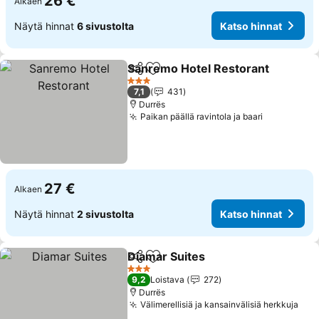
26 €
Alkaen
Näytä hinnat
6 sivustolta
Katso hinnat
Sanremo Hotel Restorant
Jaa
Lisää suosikkeihin
3 Tähtiluokitus
7,1
431
Durrës
Paikan päällä ravintola ja baari
Katso hinn
27 €
Alkaen
Näytä hinnat
2 sivustolta
Katso hinnat
Diamar Suites
Jaa
Lisää suosikkeihin
Katso hinnat
3 Tähtiluokitus
9,2
Loistava
272
Durrës
Välimerellisiä ja kansainvälisiä herkkuja
Kat