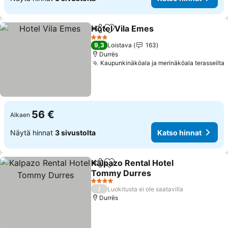
Hotel Vila Emes
Jaa
Lisää suosikkeihin
Katso hinn
3 Tähtiluokitus
9,3
Loistava
163
Durrës
Kaupunkinäköala ja merinäköala terasseilta
56 €
Alkaen
Näytä hinnat
3 sivustolta
Katso hinnat
Kalpazo Rental Hotel
Jaa
Lisää suosikkeihin
Tommy Durres
Katso hinnat
4 Tähtiluokitus
/
Luokitusta ei ole saatavilla
Durrës