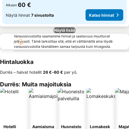
60 €
Alkaen
Näytä hinnat
7 sivustolta
Katso hinnat
Näytä lisää
Varaussivustoilta saamamme hinnat ja saatavuus muuttuvat
jatkuvasti. Tämä tarkoittaa sitä, että et välttämättä aina löydä
varaussivustolta täsmälleen samaa tarjousta kuin trivagosta.
Hintaluokka
Durrës – halvat hotellit
‎26 €
–
‎60 €
per yö.
Durrës: Muita majoituksia
Hotelli
Aamiaisma
Huoneisto
Lomakesk
Maja