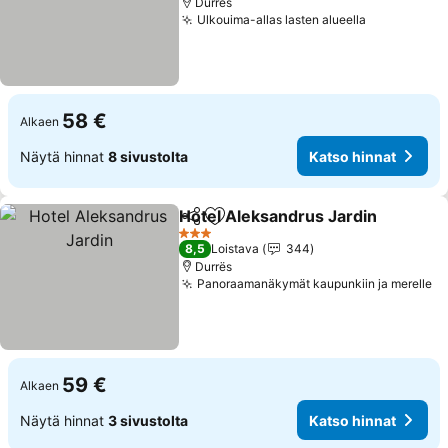
Durrës
Ulkouima-allas lasten alueella
Katso hinn
58 €
Alkaen
Näytä hinnat
8 sivustolta
Katso hinnat
Hotel Aleksandrus Jardin
Jaa
Lisää suosikkeihin
3 Tähtiluokitus
8,5
Loistava
344
Durrës
Panoraamanäkymät kaupunkiin ja merelle
Ka
59 €
Alkaen
Näytä hinnat
3 sivustolta
Katso hinnat