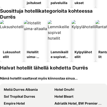
joitukset
palveluilla
ukset
Suosittuja hotellikategorioita kohteessa
Durrës
Luksushot
Hotellit
Lemmikeill
Kylpylähot
Rant
ellit
uima-
e sopivat
ellit
lit
altaalla
hotellit
Halvat hotellit lähellä kohdetta Durrës
Nämä hotellit saattavat myös kiinnostaa sinua...
Meliá Durres Albania
Hotel Onufri
Sol Tropikal Durres
Hotel Bleart
Empire Hotel
Adriatik Hotel, BW Premier Collection