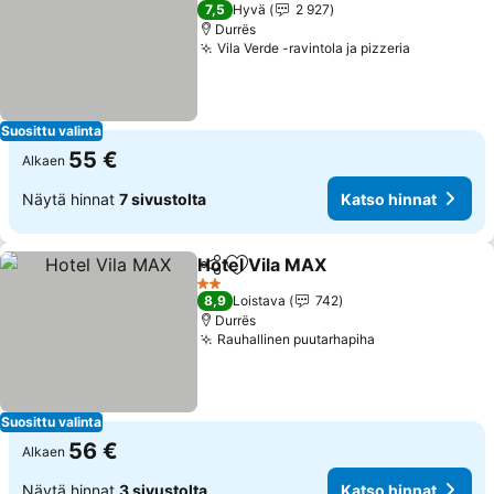
4 Tähtiluokitus
7,5
Hyvä
2 927
Durrës
Vila Verde -ravintola ja pizzeria
Katso hin
Suosittu valinta
55 €
Alkaen
Näytä hinnat
7 sivustolta
Katso hinnat
Hotel Vila MAX
Jaa
Lisää suosikkeihin
Katso hinna
2 Tähtiluokitus
8,9
Loistava
742
Durrës
Rauhallinen puutarhapiha
Katso hinnat
Suosittu valinta
56 €
Alkaen
Näytä hinnat
3 sivustolta
Katso hinnat