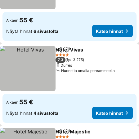
55 €
Alkaen
Näytä hinnat
6 sivustolta
Katso hinnat
Hotel Vivas
Jaa
Lisää suosikkeihin
Katso hinnat
4 Tähtiluokitus
7,3
3 275
Durrës
Huoneita omalla poreammeella
Katso hinn
55 €
Alkaen
Näytä hinnat
4 sivustolta
Katso hinnat
Hotel Majestic
Jaa
Lisää suosikkeihin
Katso hinna