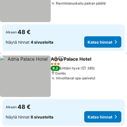
Ravintolaruokailu paikan päällä
Katso hin
48 €
Alkaen
Näytä hinnat
4 sivustolta
Katso hinnat
Adria Palace Hotel
Jaa
Lisää suosikkeihin
Katso hi
3 Tähtiluokitus
8,2
Erittäin hyvä
385
Durrës
Virvoittavat spa-palvelut
Katso hinnat
48 €
Alkaen
Näytä hinnat
6 sivustolta
Katso hinnat