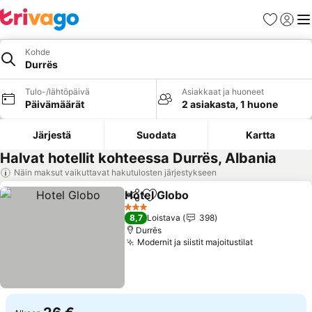
Suosikit
Kirjaud
Val
Kohde
Durrës
Tulo-/lähtöpäivä
Asiakkaat ja huoneet
Päivämäärät
2 asiakasta, 1 huone
Järjestä
Suodata
Kartta
Halvat hotellit kohteessa Durrës, Albania
Näin maksut vaikuttavat hakutulosten järjestykseen
Hotel Globo
Jaa
Lisää suosikkeihin
Katso hinnat
3 Tähtiluokitus
8,7
Loistava
398
Durrës
Modernit ja siistit majoitustilat
Katso hinn