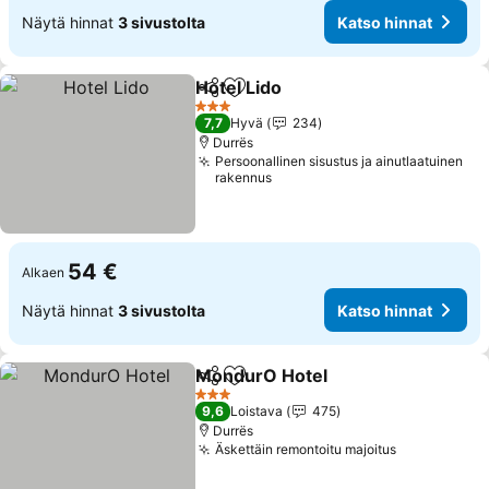
Näytä hinnat
3 sivustolta
Katso hinnat
Hotel Lido
Jaa
Lisää suosikkeihin
Katso hinnat
3 Tähtiluokitus
7,7
Hyvä
234
Durrës
Persoonallinen sisustus ja ainutlaatuinen
rakennus
54 €
Alkaen
Näytä hinnat
3 sivustolta
Katso hinnat
MondurO Hotel
Jaa
Lisää suosikkeihin
Katso hinn
3 Tähtiluokitus
9,6
Loistava
475
Durrës
Äskettäin remontoitu majoitus
Katso hinn