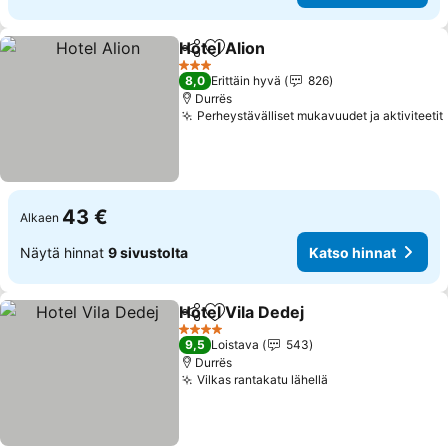
Hotel Alion
Jaa
Lisää suosikkeihin
Katso hinnat
3 Tähtiluokitus
8,0
Erittäin hyvä
826
Durrës
Perheystävälliset mukavuudet ja aktiviteetit
43 €
Alkaen
Näytä hinnat
9 sivustolta
Katso hinnat
Hotel Vila Dedej
Jaa
Lisää suosikkeihin
Katso hinn
4 Tähtiluokitus
9,5
Loistava
543
Durrës
Vilkas rantakatu lähellä
Katso hinnat