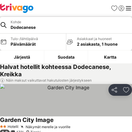
Suosikit
Kirjaud
Val
Kohde
Dodecanese
Tulo-/lähtöpäivä
Asiakkaat ja huoneet
Päivämäärät
2 asiakasta, 1 huone
Järjestä
Suodata
Kartta
Halvat hotellit kohteessa Dodecanese,
Kreikka
Näin maksut vaikuttavat hakutulosten järjestykseen
Jaa
Li
Garden City Image
Hotelli
Näkymät merelle ja vuorille
2 Tähtiluokitus