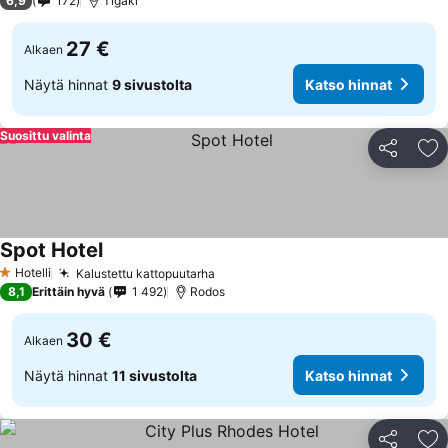
6,9
172
Tigaki
27 €
Alkaen
Näytä hinnat
9 sivustolta
Katso hinnat
Suosittu valinta
Jaa
Li
Spot Hotel
Hotelli
Kalustettu kattopuutarha
1 Tähtiluokitus
8,1
Erittäin hyvä
1 492
Rodos
30 €
Alkaen
Näytä hinnat
11 sivustolta
Katso hinnat