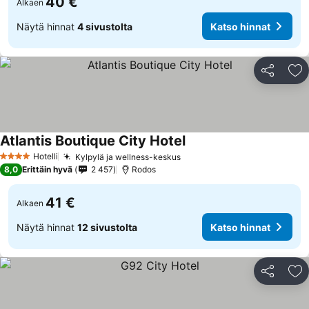
40 €
Alkaen
Näytä hinnat
4 sivustolta
Katso hinnat
Jaa
Li
Atlantis Boutique City Hotel
Hotelli
Kylpylä ja wellness-keskus
4 Tähtiluokitus
8,0
Erittäin hyvä
2 457
Rodos
41 €
Alkaen
Näytä hinnat
12 sivustolta
Katso hinnat
Jaa
Li