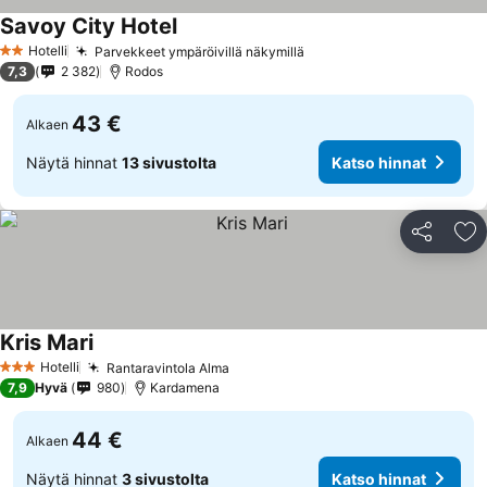
Savoy City Hotel
Hotelli
Parvekkeet ympäröivillä näkymillä
2 Tähtiluokitus
7,3
2 382
Rodos
43 €
Alkaen
Näytä hinnat
13 sivustolta
Katso hinnat
Jaa
Li
Kris Mari
Hotelli
Rantaravintola Alma
3 Tähtiluokitus
7,9
Hyvä
980
Kardamena
44 €
Alkaen
Näytä hinnat
3 sivustolta
Katso hinnat