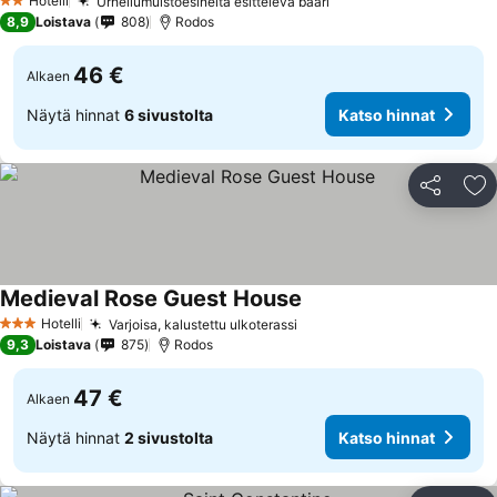
Hotelli
Urheilumuistoesineitä esittelevä baari
2 Tähtiluokitus
8,9
Loistava
808
Rodos
46 €
Alkaen
Näytä hinnat
6 sivustolta
Katso hinnat
Jaa
Li
Medieval Rose Guest House
Hotelli
Varjoisa, kalustettu ulkoterassi
3 Tähtiluokitus
9,3
Loistava
875
Rodos
47 €
Alkaen
Näytä hinnat
2 sivustolta
Katso hinnat