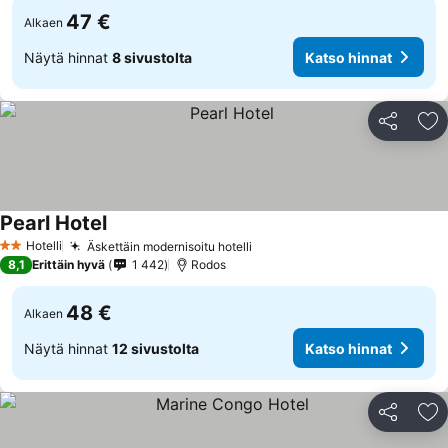
47 €
Alkaen
Näytä hinnat
8 sivustolta
Katso hinnat
Jaa
Li
Pearl Hotel
Hotelli
Äskettäin modernisoitu hotelli
2 Tähtiluokitus
8,1
Erittäin hyvä
1 442
Rodos
48 €
Alkaen
Näytä hinnat
12 sivustolta
Katso hinnat
Jaa
Li