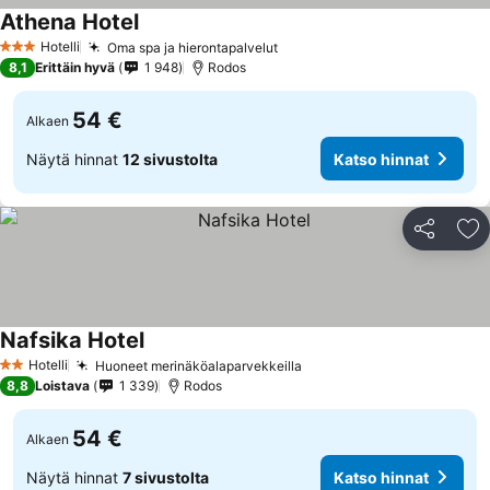
Athena Hotel
Hotelli
Oma spa ja hierontapalvelut
3 Tähtiluokitus
8,1
Erittäin hyvä
1 948
Rodos
54 €
Alkaen
Näytä hinnat
12 sivustolta
Katso hinnat
Jaa
Li
Nafsika Hotel
Hotelli
Huoneet merinäköalaparvekkeilla
2 Tähtiluokitus
8,8
Loistava
1 339
Rodos
54 €
Alkaen
Näytä hinnat
7 sivustolta
Katso hinnat