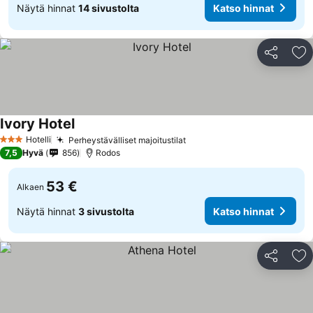
Näytä hinnat
14 sivustolta
Katso hinnat
Jaa
Li
Ivory Hotel
Hotelli
Perheystävälliset majoitustilat
3 Tähtiluokitus
7,5
Hyvä
856
Rodos
53 €
Alkaen
Näytä hinnat
3 sivustolta
Katso hinnat
Jaa
Li