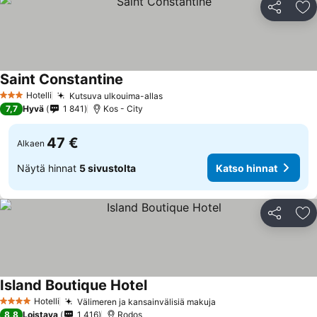
Jaa
Li
Saint Constantine
Hotelli
Kutsuva ulkouima-allas
3 Tähtiluokitus
7,7
Hyvä
1 841
Kos - City
47 €
Alkaen
Näytä hinnat
5 sivustolta
Katso hinnat
Jaa
Li
Island Boutique Hotel
Hotelli
Välimeren ja kansainvälisiä makuja
4 Tähtiluokitus
8,8
Loistava
1 416
Rodos