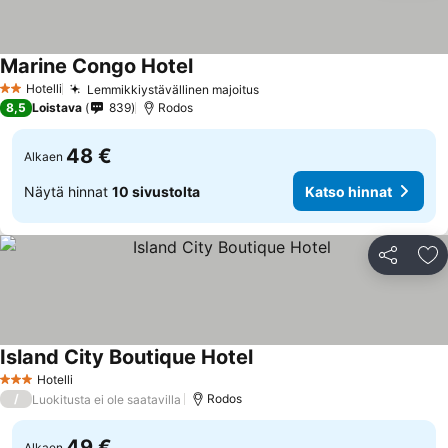
Marine Congo Hotel
Hotelli
Lemmikkiystävällinen majoitus
2 Tähtiluokitus
8,5
Loistava
839
Rodos
48 €
Alkaen
Näytä hinnat
10 sivustolta
Katso hinnat
Jaa
Li
Island City Boutique Hotel
Hotelli
3 Tähtiluokitus
/
Rodos
Luokitusta ei ole saatavilla
49 €
Alkaen