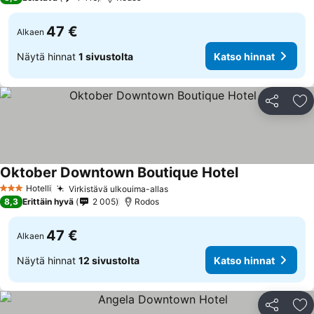
47 €
Alkaen
Näytä hinnat
1 sivustolta
Katso hinnat
Jaa
Li
Oktober Downtown Boutique Hotel
Hotelli
Virkistävä ulkouima-allas
3 Tähtiluokitus
8,3
Erittäin hyvä
2 005
Rodos
47 €
Alkaen
Näytä hinnat
12 sivustolta
Katso hinnat
Jaa
Li