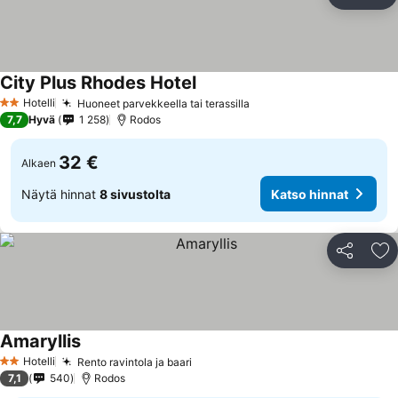
Jaa
Li
City Plus Rhodes Hotel
Hotelli
Huoneet parvekkeella tai terassilla
2 Tähtiluokitus
7,7
Hyvä
1 258
Rodos
32 €
Alkaen
Näytä hinnat
8 sivustolta
Katso hinnat
Jaa
Li
Amaryllis
Hotelli
Rento ravintola ja baari
2 Tähtiluokitus
7,1
540
Rodos