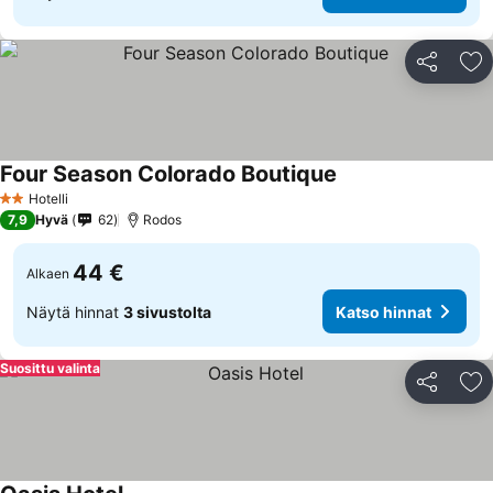
Jaa
Li
Four Season Colorado Boutique
Hotelli
2 Tähtiluokitus
7,9
Hyvä
62
Rodos
44 €
Alkaen
Näytä hinnat
3 sivustolta
Katso hinnat
Suosittu valinta
Jaa
Li