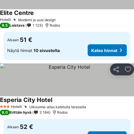
Elite Centre
Hotelli
Moderni ja uusi design
9,5
Loistava
1 123
Rodos
51 €
Alkaen
Näytä hinnat
10 sivustolta
Katso hinnat
Jaa
Li
Esperia City Hotel
Hotelli
Ulkouima-allas katetulla terassilla
3 Tähtiluokitus
8,0
Erittäin hyvä
3 164
Rodos
52 €
Alkaen