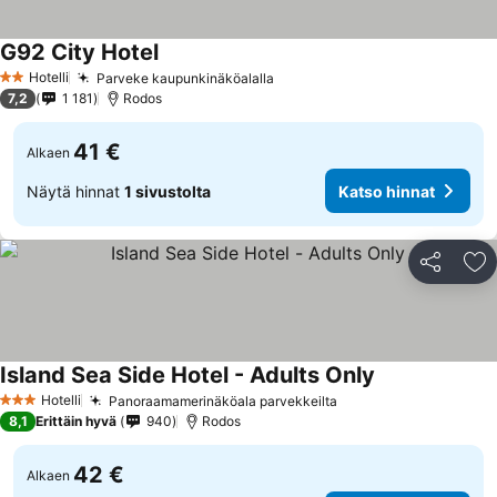
G92 City Hotel
Hotelli
Parveke kaupunkinäköalalla
2 Tähtiluokitus
7,2
1 181
Rodos
41 €
Alkaen
Näytä hinnat
1 sivustolta
Katso hinnat
Jaa
Li
Island Sea Side Hotel - Adults Only
Hotelli
Panoraamamerinäköala parvekkeilta
3 Tähtiluokitus
8,1
Erittäin hyvä
940
Rodos
42 €
Alkaen