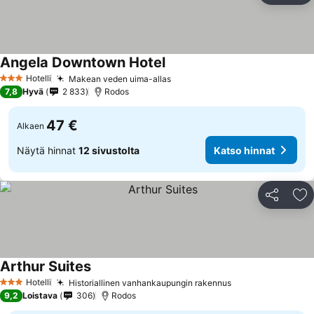
Angela Downtown Hotel
Hotelli
Makean veden uima-allas
3 Tähtiluokitus
7,8
Hyvä
2 833
Rodos
47 €
Alkaen
Näytä hinnat
12 sivustolta
Katso hinnat
Jaa
Li
Arthur Suites
Hotelli
Historiallinen vanhankaupungin rakennus
3 Tähtiluokitus
9,2
Loistava
306
Rodos