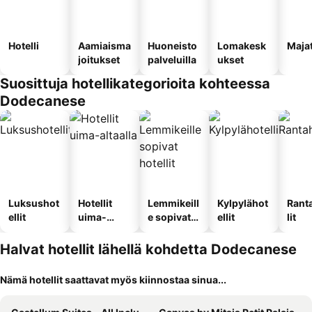
Hotelli
Aamiaisma
Huoneisto
Lomakesk
Maja
joitukset
palveluilla
ukset
Suosittuja hotellikategorioita kohteessa
Dodecanese
Luksushot
Hotellit
Lemmikeill
Kylpylähot
Rant
ellit
uima-
e sopivat
ellit
lit
altaalla
hotellit
Halvat hotellit lähellä kohdetta Dodecanese
Nämä hotellit saattavat myös kiinnostaa sinua...