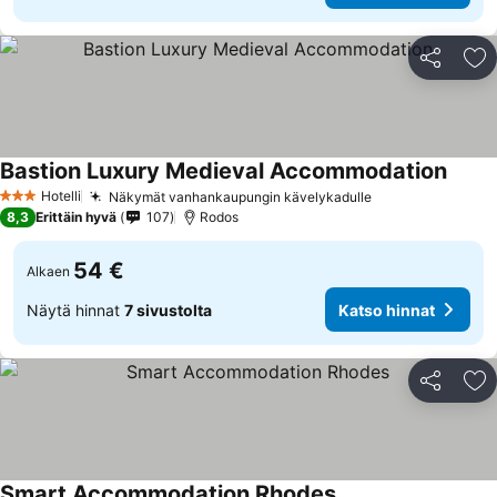
Jaa
Li
Bastion Luxury Medieval Accommodation
Hotelli
Näkymät vanhankaupungin kävelykadulle
3 Tähtiluokitus
8,3
Erittäin hyvä
107
Rodos
54 €
Alkaen
Näytä hinnat
7 sivustolta
Katso hinnat
Jaa
Li
Smart Accommodation Rhodes