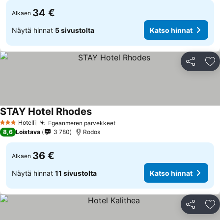
34 €
Alkaen
Näytä hinnat
5 sivustolta
Katso hinnat
Jaa
Li
STAY Hotel Rhodes
Hotelli
Egeanmeren parvekkeet
3 Tähtiluokitus
8,6
Loistava
3 780
Rodos
36 €
Alkaen
Näytä hinnat
11 sivustolta
Katso hinnat
Jaa
Li