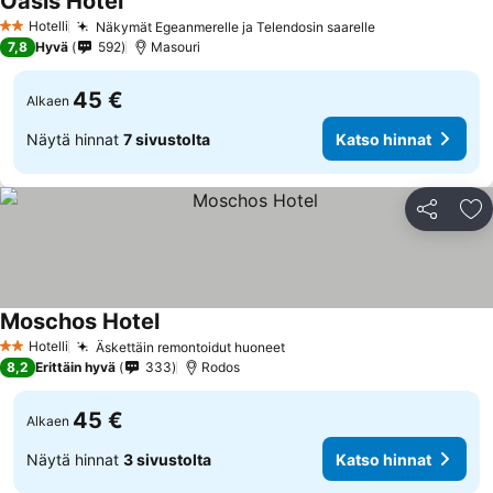
Oasis Hotel
Hotelli
Näkymät Egeanmerelle ja Telendosin saarelle
2 Tähtiluokitus
7,8
Hyvä
592
Masouri
45 €
Alkaen
Näytä hinnat
7 sivustolta
Katso hinnat
Jaa
Li
Moschos Hotel
Hotelli
Äskettäin remontoidut huoneet
2 Tähtiluokitus
8,2
Erittäin hyvä
333
Rodos
45 €
Alkaen
Näytä hinnat
3 sivustolta
Katso hinnat