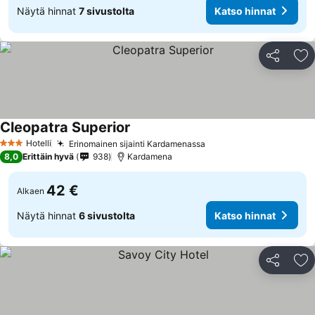
Näytä hinnat
7 sivustolta
Katso hinnat
Jaa
Li
Cleopatra Superior
Hotelli
Erinomainen sijainti Kardamenassa
3 Tähtiluokitus
8,0
Erittäin hyvä
938
Kardamena
42 €
Alkaen
Näytä hinnat
6 sivustolta
Katso hinnat
Jaa
Li