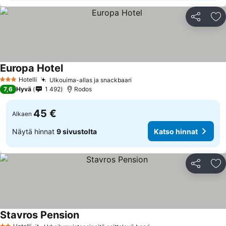
Jaa
Li
Europa Hotel
Hotelli
Ulkouima-allas ja snackbaari
3 Tähtiluokitus
7,6
Hyvä
1 492
Rodos
45 €
Alkaen
Näytä hinnat
9 sivustolta
Katso hinnat
Jaa
Li
Stavros Pension