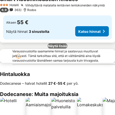
Hotelli
Viihdyttäviä matalalla lentävien lentokoneiden näkymiä
3 Tähtiluokitus
6,9
363
Rodos
55 €
Alkaen
Näytä hinnat
3 sivustolta
Katso hinnat
Näytä lisää
Varaussivustoilta saamamme hinnat ja saatavuus muuttuvat
jatkuvasti. Tämä tarkoittaa sitä, että et välttämättä aina löydä
varaussivustolta täsmälleen samaa tarjousta kuin trivagosta.
Hintaluokka
Dodecanese – halvat hotellit
‎27 €
–
‎55 €
per yö.
Dodecanese: Muita majoituksia