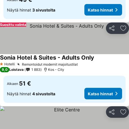
Näytä hinnat
3 sivustolta
Katso hinnat
Suosittu valinta
Jaa
Li
Sonia Hotel & Suites - Adults Only
Hotelli
Remontoidut modernit majoitustilat
1 Tähtiluokitus
9,0
Loistava
1 883
Kos - City
51 €
Alkaen
Näytä hinnat
4 sivustolta
Katso hinnat
Jaa
Li