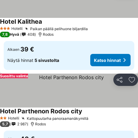
Hotel Kalithea
Hotelli
Paikan päällä pelihuone biljardilla
3 Tähtiluokitus
7,8
Hyvä
408
Rodos
39 €
Alkaen
Näytä hinnat
5 sivustolta
Katso hinnat
Suosittu valinta
Jaa
Li
Hotel Parthenon Rodos city
Hotelli
Kattopuutarha panoraamanäkymillä
2 Tähtiluokitus
5,7
2 987
Rodos