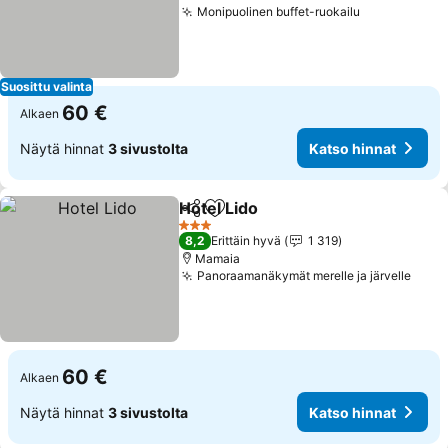
Monipuolinen buffet-ruokailu
Suosittu valinta
60 €
Alkaen
Näytä hinnat
3 sivustolta
Katso hinnat
Hotel Lido
Jaa
Lisää suosikkeihin
3 Tähtiluokitus
8,2
Erittäin hyvä
1 319
Mamaia
Panoraamanäkymät merelle ja järvelle
60 €
Alkaen
Näytä hinnat
3 sivustolta
Katso hinnat