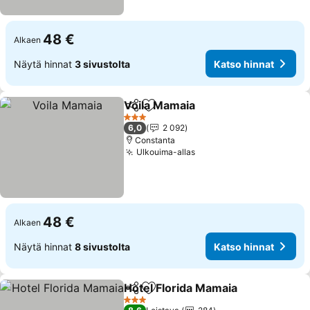
48 €
Alkaen
Näytä hinnat
3 sivustolta
Katso hinnat
Voila Mamaia
Jaa
Lisää suosikkeihin
3 Tähtiluokitus
6,0
2 092
Constanta
Ulkouima-allas
48 €
Alkaen
Näytä hinnat
8 sivustolta
Katso hinnat
Hotel Florida Mamaia
Jaa
Lisää suosikkeihin
3 Tähtiluokitus