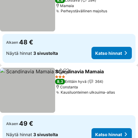
8,6
Loistava
284
Mamaia
Perheystävällinen majoitus
48 €
Alkaen
Näytä hinnat
3 sivustolta
Katso hinnat
Scandinavia Mamaia
Jaa
Lisää suosikkeihin
3 Tähtiluokitus
8,3
Erittäin hyvä
364
Constanta
Kausiluonteinen ulkouima-allas
49 €
Alkaen
Näytä hinnat
3 sivustolta
Katso hinnat