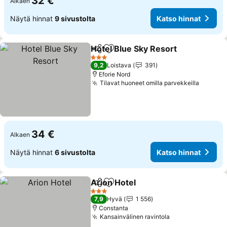
32 €
Alkaen
Näytä hinnat
9 sivustolta
Katso hinnat
Hotel Blue Sky Resort
Jaa
Lisää suosikkeihin
3 Tähtiluokitus
9,2
Loistava
391
Eforie Nord
Tilavat huoneet omilla parvekkeilla
34 €
Alkaen
Näytä hinnat
6 sivustolta
Katso hinnat
Arion Hotel
Jaa
Lisää suosikkeihin
3 Tähtiluokitus
7,9
Hyvä
1 556
Constanta
Kansainvälinen ravintola