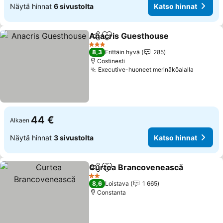
Näytä hinnat
6 sivustolta
Katso hinnat
Anacris Guesthouse
Jaa
Lisää suosikkeihin
3 Tähtiluokitus
8,3
Erittäin hyvä
285
Costinesti
Executive-huoneet merinäköalalla
44 €
Alkaen
Näytä hinnat
3 sivustolta
Katso hinnat
Curtea Brancovenească
Jaa
Lisää suosikkeihin
2 Tähtiluokitus
8,6
Loistava
1 665
Constanta