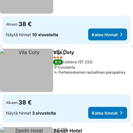
38 €
Alkaen
Näytä hinnat
10 sivustolta
Katso hinnat
Vila Coty
Jaa
Lisää suosikkeihin
3 Tähtiluokitus
9,0
Loistava
232
Constanta
Perhekeskeinen rauhallinen pakopaikka
38 €
Alkaen
Näytä hinnat
3 sivustolta
Katso hinnat
Zenith Hotel