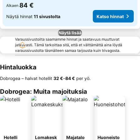
84 €
Alkaen
Näytä hinnat
11 sivustolta
Katso hinnat
Näytä lisää
Varaussivustoilta saamamme hinnat ja saatavuus muuttuvat
jatkuvasti. Tämä tarkoittaa sitä, että et välttämättä aina löydä
varaussivustolta täsmälleen samaa tarjousta kuin trivagosta.
Hintaluokka
Dobrogea – halvat hotellit
‎32 €
–
‎84 €
per yö.
Dobrogea: Muita majoituksia
Hotelli
Lomakesk
Majatalo
Huoneisto