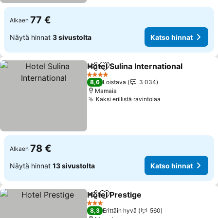
77 €
Alkaen
Näytä hinnat
3 sivustolta
Katso hinnat
Hotel Sulina International
Jaa
Lisää suosikkeihin
4 Tähtiluokitus
8,6
Loistava
3 034
Mamaia
Kaksi erillistä ravintolaa
78 €
Alkaen
Näytä hinnat
13 sivustolta
Katso hinnat
Hotel Prestige
Jaa
Lisää suosikkeihin
3 Tähtiluokitus
8,3
Erittäin hyvä
560