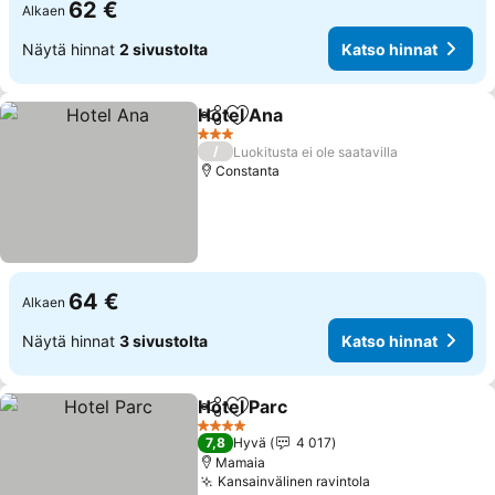
62 €
Alkaen
Näytä hinnat
2 sivustolta
Katso hinnat
Hotel Ana
Jaa
Lisää suosikkeihin
3 Tähtiluokitus
/
Luokitusta ei ole saatavilla
Constanta
64 €
Alkaen
Näytä hinnat
3 sivustolta
Katso hinnat
Hotel Parc
Jaa
Lisää suosikkeihin
4 Tähtiluokitus
7,8
Hyvä
4 017
Mamaia
Kansainvälinen ravintola