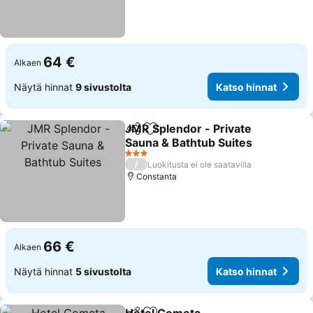
64 €
Alkaen
Näytä hinnat
9 sivustolta
Katso hinnat
JMR Splendor - Private
Jaa
Lisää suosikkeihin
Sauna & Bathtub Suites
3 Tähtiluokitus
/
Luokitusta ei ole saatavilla
Constanta
66 €
Alkaen
Näytä hinnat
5 sivustolta
Katso hinnat