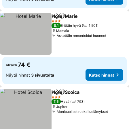
Hotel Marie
Jaa
Lisää suosikkeihin
3 Tähtiluokitus
8,1
Erittäin hyvä
1 501
Mamaia
Äskettäin remontoidut huoneet
74 €
Alkaen
Näytä hinnat
3 sivustolta
Katso hinnat
Hotel Scoica
Jaa
Lisää suosikkeihin
3 Tähtiluokitus
7,5
Hyvä
793
Jupiter
Monipuoliset ruokailuelämykset