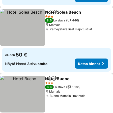
Hotel Solea Beach
Jaa
Lisää suosikkeihin
3 Tähtiluokitus
8,6
Loistava
446
Mamaia
Perheystävälliset majoitustilat
50 €
Alkaen
Näytä hinnat
3 sivustolta
Katso hinnat
Hotel Bueno
Jaa
Lisää suosikkeihin
3 Tähtiluokitus
8,6
Loistava
1 185
Mamaia
Bueno Mamaia -ravintola