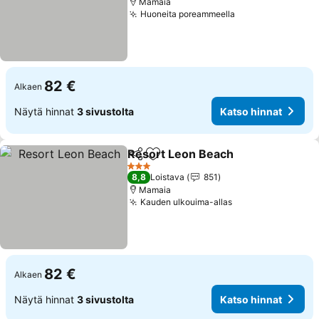
Mamaia
Huoneita poreammeella
82 €
Alkaen
Näytä hinnat
3 sivustolta
Katso hinnat
Resort Leon Beach
Jaa
Lisää suosikkeihin
3 Tähtiluokitus
8,8
Loistava
851
Mamaia
Kauden ulkouima-allas
82 €
Alkaen
Näytä hinnat
3 sivustolta
Katso hinnat