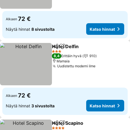
72 €
Alkaen
Näytä hinnat
8 sivustolta
Katso hinnat
Hotel Delfin
Jaa
Lisää suosikkeihin
3 Tähtiluokitus
8,4
Erittäin hyvä
910
Mamaia
Uudistettu moderni ilme
72 €
Alkaen
Näytä hinnat
3 sivustolta
Katso hinnat
Hotel Scapino
Jaa
Lisää suosikkeihin