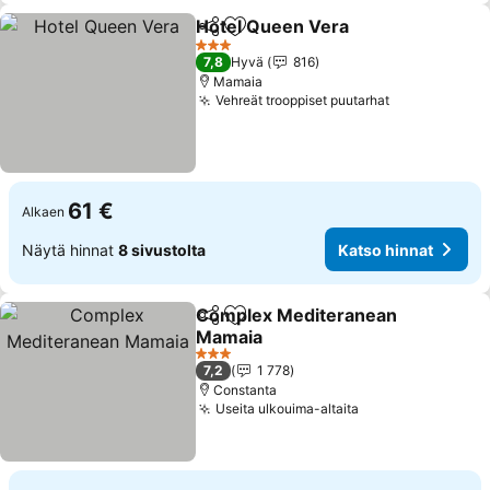
Hotel Queen Vera
Jaa
Lisää suosikkeihin
3 Tähtiluokitus
7,8
Hyvä
816
Mamaia
Vehreät trooppiset puutarhat
61 €
Alkaen
Näytä hinnat
8 sivustolta
Katso hinnat
Complex Mediteranean
Jaa
Lisää suosikkeihin
Mamaia
3 Tähtiluokitus
7,2
1 778
Constanta
Useita ulkouima-altaita