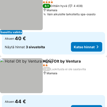
Jaa
Lisää suosikkeihin
4 Tähtiluokitus
8,1
Erittäin hyvä
4 408
Mamaia
Vain aikuisille tarkoitettu spa-osasto
Suosittu valinta
40 €
Alkaen
Näytä hinnat
3 sivustolta
Katso hinnat
Hotel Olt by Ventura
Jaa
Lisää suosikkeihin
2 Tähtiluokitus
/
Luokitusta ei ole saatavilla
Mamaia
44 €
Alkaen