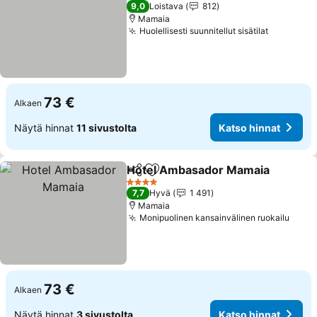
4 Tähtiluokitus
9,0
Loistava
812
Mamaia
Huolellisesti suunnitellut sisätilat
73 €
Alkaen
Näytä hinnat
11 sivustolta
Katso hinnat
Hotel Ambasador Mamaia
Jaa
Lisää suosikkeihin
4 Tähtiluokitus
7,7
Hyvä
1 491
Mamaia
Monipuolinen kansainvälinen ruokailu
73 €
Alkaen
Näytä hinnat
3 sivustolta
Katso hinnat