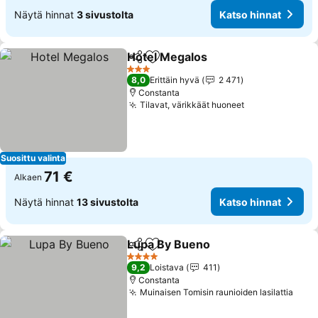
Näytä hinnat
3 sivustolta
Katso hinnat
Hotel Megalos
Jaa
Lisää suosikkeihin
3 Tähtiluokitus
8,0
Erittäin hyvä
2 471
Constanta
Tilavat, värikkäät huoneet
Suosittu valinta
71 €
Alkaen
Näytä hinnat
13 sivustolta
Katso hinnat
Lupa By Bueno
Jaa
Lisää suosikkeihin
4 Tähtiluokitus
9,2
Loistava
411
Constanta
Muinaisen Tomisin raunioiden lasilattia