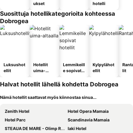
ukset
hotelli
Suosittuja hotellikategorioita kohteessa
Dobrogea
Luksushot
Hotellit
Lemmikeill
Kylpylähot
Rant
ellit
uima-
e sopivat
ellit
lit
altaalla
hotellit
Halvat hotellit lähellä kohdetta Dobrogea
Nämä hotellit saattavat myös kiinnostaa sinua...
Zenith Hotel
Hotel Opera Mamaia
Hotel Parc
Scandinavia Mamaia
STEAUA DE MARE - Olimp Resort
Iaki Hotel