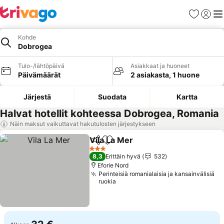
Suosikit
Kirjaud
Val
Kohde
Dobrogea
Tulo-/lähtöpäivä
Asiakkaat ja huoneet
Päivämäärät
2 asiakasta, 1 huone
Järjestä
Suodata
Kartta
Halvat hotellit kohteessa Dobrogea, Romania
Näin maksut vaikuttavat hakutulosten järjestykseen
Vila La Mer
Jaa
Lisää suosikkeihin
3 Tähtiluokitus
8,3
Erittäin hyvä
532
Eforie Nord
Perinteisiä romanialaisia ja kansainvälisiä
ruokia