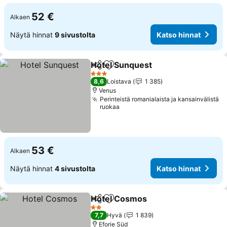
52 €
Alkaen
Näytä hinnat
9 sivustolta
Katso hinnat
Hotel Sunquest
Jaa
Lisää suosikkeihin
3 Tähtiluokitus
8,6
Loistava
1 385
Venus
Perinteistä romanialaista ja kansainvälistä
ruokaa
53 €
Alkaen
Näytä hinnat
4 sivustolta
Katso hinnat
Hotel Cosmos
Jaa
Lisää suosikkeihin
2 Tähtiluokitus
7,7
Hyvä
1 839
Eforie Süd