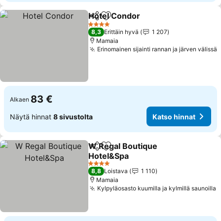
Hotel Condor
Jaa
Lisää suosikkeihin
4 Tähtiluokitus
8,3
Erittäin hyvä
1 207
Mamaia
Erinomainen sijainti rannan ja järven välissä
83 €
Alkaen
Näytä hinnat
8 sivustolta
Katso hinnat
W Regal Boutique
Jaa
Lisää suosikkeihin
Hotel&Spa
4 Tähtiluokitus
8,8
Loistava
1 110
Mamaia
Kylpyläosasto kuumilla ja kylmillä saunoilla