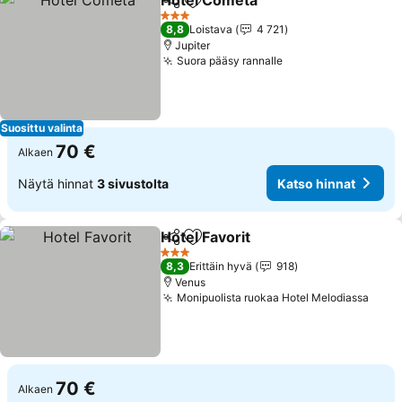
Hotel Cometa
Jaa
Lisää suosikkeihin
3 Tähtiluokitus
8,8
Loistava
4 721
Jupiter
Suora pääsy rannalle
Suosittu valinta
70 €
Alkaen
Näytä hinnat
3 sivustolta
Katso hinnat
Hotel Favorit
Jaa
Lisää suosikkeihin
3 Tähtiluokitus
8,3
Erittäin hyvä
918
Venus
Monipuolista ruokaa Hotel Melodiassa
70 €
Alkaen