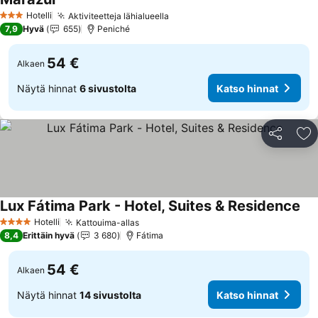
Hotelli
Aktiviteetteja lähialueella
3 Tähtiluokitus
7,9
Hyvä
655
Peniché
54 €
Alkaen
Näytä hinnat
6 sivustolta
Katso hinnat
Jaa
Li
Lux Fátima Park - Hotel, Suites & Residence
Hotelli
Kattouima-allas
4 Tähtiluokitus
8,4
Erittäin hyvä
3 680
Fátima
54 €
Alkaen
Näytä hinnat
14 sivustolta
Katso hinnat