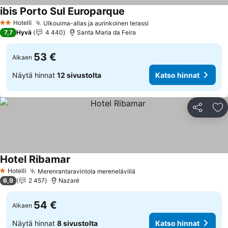
ibis Porto Sul Europarque
Hotelli
Ulkouima-allas ja aurinkoinen terassi
2 Tähtiluokitus
7,7
Hyvä
4 440
Santa Maria da Feira
53 €
Alkaen
Näytä hinnat
12 sivustolta
Katso hinnat
Jaa
Li
Hotel Ribamar
Hotelli
Merenrantaravintola merenelävillä
1 Tähtiluokitus
6,9
2 457
Nazaré
54 €
Alkaen
Näytä hinnat
8 sivustolta
Katso hinnat