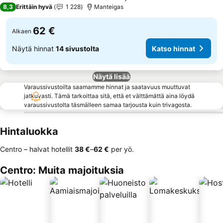
3 Tähtiluokitus
8,3
Erittäin hyvä
1 228
Manteigas
62 €
Alkaen
Näytä hinnat
14 sivustolta
Katso hinnat
Näytä lisää
Varaussivustoilta saamamme hinnat ja saatavuus muuttuvat
jatkuvasti. Tämä tarkoittaa sitä, että et välttämättä aina löydä
varaussivustolta täsmälleen samaa tarjousta kuin trivagosta.
Hintaluokka
Centro – halvat hotellit
‎38 €
–
‎62 €
per yö.
Centro: Muita majoituksia