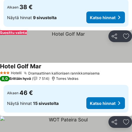
38 €
Alkaen
Näytä hinnat
9 sivustolta
Katso hinnat
Suosittu valinta
Jaa
Li
Hotel Golf Mar
Hotelli
Dramaattinen kallionlaen rannikkomaisema
3 Tähtiluokitus
8,0
Erittäin hyvä
7 514
Torres Vedras
46 €
Alkaen
Näytä hinnat
15 sivustolta
Katso hinnat
Jaa
Li