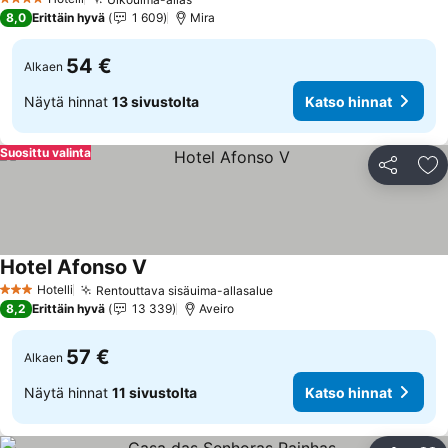
4 Tähtiluokitus
8,0
Erittäin hyvä
1 609
Mira
54 €
Alkaen
Näytä hinnat
13 sivustolta
Katso hinnat
Suosittu valinta
Jaa
Li
Hotel Afonso V
Hotelli
Rentouttava sisäuima-allasalue
3 Tähtiluokitus
8,2
Erittäin hyvä
13 339
Aveiro
57 €
Alkaen
Näytä hinnat
11 sivustolta
Katso hinnat