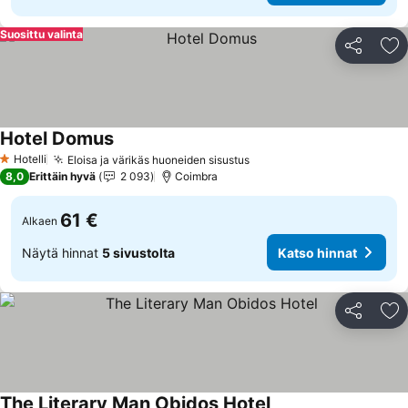
Suosittu valinta
Jaa
Li
Hotel Domus
Hotelli
Eloisa ja värikäs huoneiden sisustus
1 Tähtiluokitus
8,0
Erittäin hyvä
2 093
Coimbra
61 €
Alkaen
Näytä hinnat
5 sivustolta
Katso hinnat
Jaa
Li
The Literary Man Obidos Hotel