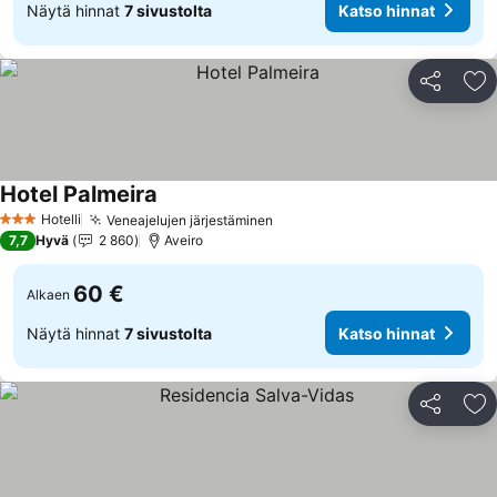
Näytä hinnat
7 sivustolta
Katso hinnat
Jaa
Li
Hotel Palmeira
Hotelli
Veneajelujen järjestäminen
3 Tähtiluokitus
7,7
Hyvä
2 860
Aveiro
60 €
Alkaen
Näytä hinnat
7 sivustolta
Katso hinnat
Jaa
Li