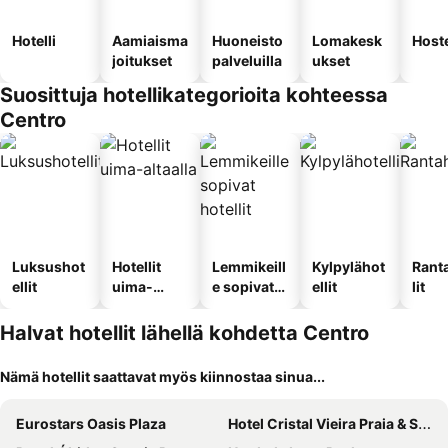
Hotelli
Aamiaisma
Huoneisto
Lomakesk
Hoste
joitukset
palveluilla
ukset
Suosittuja hotellikategorioita kohteessa
Centro
Luksushot
Hotellit
Lemmikeill
Kylpylähot
Rant
ellit
uima-
e sopivat
ellit
lit
altaalla
hotellit
Halvat hotellit lähellä kohdetta Centro
Nämä hotellit saattavat myös kiinnostaa sinua...
Eurostars Oasis Plaza
Hotel Cristal Vieira Praia & SPA