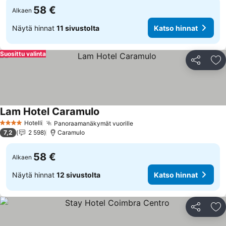
58 €
Alkaen
Näytä hinnat
11 sivustolta
Katso hinnat
Suosittu valinta
Jaa
Li
Lam Hotel Caramulo
Hotelli
Panoraamanäkymät vuorille
4 Tähtiluokitus
7,2
2 598
Caramulo
58 €
Alkaen
Näytä hinnat
12 sivustolta
Katso hinnat
Jaa
Li