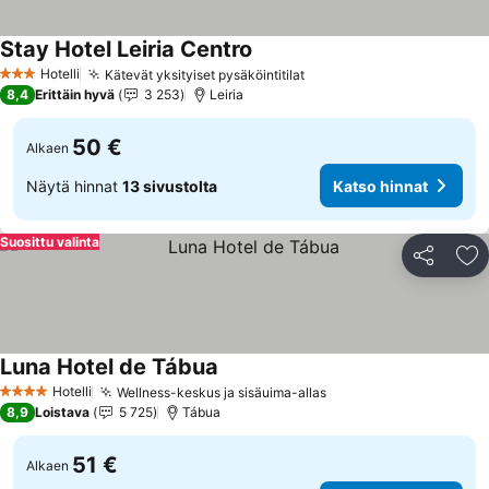
Stay Hotel Leiria Centro
Hotelli
Kätevät yksityiset pysäköintitilat
3 Tähtiluokitus
8,4
Erittäin hyvä
3 253
Leiria
50 €
Alkaen
Näytä hinnat
13 sivustolta
Katso hinnat
Suosittu valinta
Jaa
Li
Luna Hotel de Tábua
Hotelli
Wellness-keskus ja sisäuima-allas
4 Tähtiluokitus
8,9
Loistava
5 725
Tábua
51 €
Alkaen