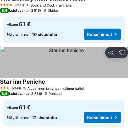
Hotelli
Book and Cook -ravintola
4 Tähtiluokitus
8,6
Loistava
2 916
Obidos
61 €
Alkaen
Näytä hinnat
10 sivustolta
Katso hinnat
Jaa
Li
Star inn Peniche
Hotelli
Alueellinen ja kansainvälinen buffet
3 Tähtiluokitus
8,6
Loistava
3 336
Peniché
61 €
Alkaen
Näytä hinnat
12 sivustolta
Katso hinnat