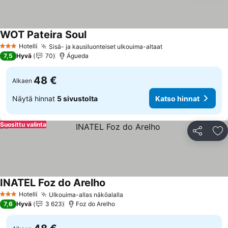
WOT Pateira Soul
Hotelli
Sisä- ja kausiluonteiset ulkouima-altaat
3 Tähtiluokitus
7,5
Hyvä
70
Águeda
48 €
Alkaen
Näytä hinnat
5 sivustolta
Katso hinnat
Suosittu valinta
Jaa
Li
INATEL Foz do Arelho
Hotelli
Ulkouima-allas näköalalla
3 Tähtiluokitus
7,6
Hyvä
3 623
Foz do Arelho