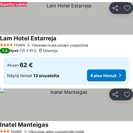
Suosittu valinta
Jaa
Li
Lam Hotel Estarreja
Hotelli
Vihreiden kukkuloiden ympäröimä
4 Tähtiluokitus
7,4
Hyvä
2 811
Estarreja
62 €
Alkaen
Näytä hinnat
13 sivustolta
Katso hinnat
Jaa
Li
Inatel Manteigas
Hotelli
Ulkouima-allas vuoristonäkymillä