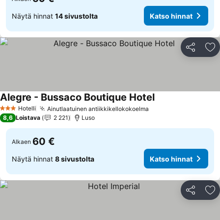
Näytä hinnat
14 sivustolta
Katso hinnat
Jaa
Li
Alegre - Bussaco Boutique Hotel
Hotelli
Ainutlaatuinen antiikkikellokokoelma
3 Tähtiluokitus
8,6
Loistava
2 221
Luso
60 €
Alkaen
Näytä hinnat
8 sivustolta
Katso hinnat
Jaa
Li