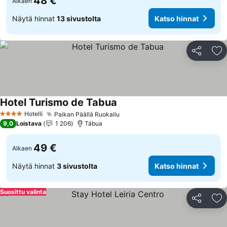
48 €
Alkaen
Näytä hinnat
13 sivustolta
Katso hinnat
Jaa
Li
Hotel Turismo de Tabua
Hotelli
Paikan Päällä Ruokailu
4 Tähtiluokitus
9,0
Loistava
1 206
Tábua
49 €
Alkaen
Näytä hinnat
3 sivustolta
Katso hinnat
Suosittu valinta
Jaa
Li