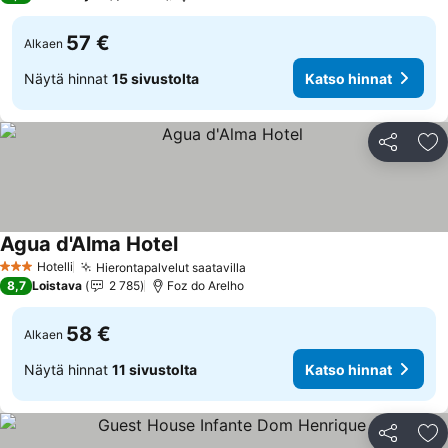
57 €
Alkaen
Näytä hinnat
15 sivustolta
Katso hinnat
Jaa
Li
Agua d'Alma Hotel
Hotelli
Hierontapalvelut saatavilla
3 Tähtiluokitus
8,7
Loistava
2 785
Foz do Arelho
58 €
Alkaen
Näytä hinnat
11 sivustolta
Katso hinnat
Jaa
Li