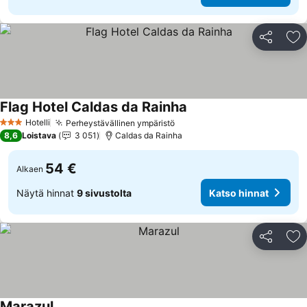
Jaa
Li
Flag Hotel Caldas da Rainha
Hotelli
Perheystävällinen ympäristö
3 Tähtiluokitus
8,6
Loistava
3 051
Caldas da Rainha
54 €
Alkaen
Näytä hinnat
9 sivustolta
Katso hinnat
Jaa
Li
Marazul