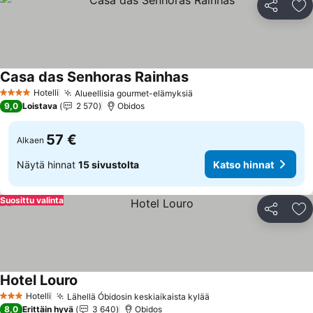
Jaa
Li
Casa das Senhoras Rainhas
Hotelli
Alueellisia gourmet-elämyksiä
4 Tähtiluokitus
9,0
Loistava
2 570
Obidos
57 €
Alkaen
Näytä hinnat
15 sivustolta
Katso hinnat
Suosittu valinta
Jaa
Li
Hotel Louro
Hotelli
Lähellä Óbidosin keskiaikaista kylää
3 Tähtiluokitus
8,0
Erittäin hyvä
3 640
Obidos