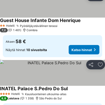
Guest House Infante Dom Henrique
Hotelli
Pyöräilijäystävällinen terassi
2 Tähtiluokitus
7,2
1 461
Coimbra
58 €
Alkaen
Näytä hinnat
10 sivustolta
Katso hinnat
Jaa
Li
INATEL Palace S.Pedro Do Sul
Hotelli
Kausiluonteinen ulkouima-allas
4 Tähtiluokitus
8,8
Loistava
1 358
São Pedro do Sul