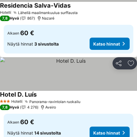
Residencia Salva-Vidas
Hotelli
Lähellä maailmankuulua surffausta
7,8
Hyvä
867
Nazaré
60 €
Alkaen
Näytä hinnat
3 sivustolta
Katso hinnat
Jaa
Li
Hotel D. Luís
Hotelli
Panorama-ravintolan ruokailu
3 Tähtiluokitus
7,8
Hyvä
4 276
Aveiro
60 €
Alkaen
Näytä hinnat
14 sivustolta
Katso hinnat