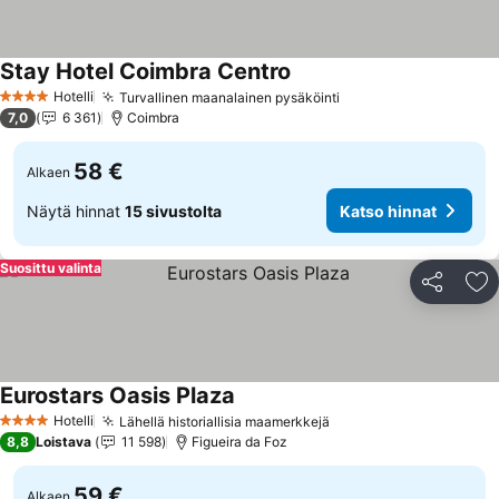
Stay Hotel Coimbra Centro
Hotelli
Turvallinen maanalainen pysäköinti
4 Tähtiluokitus
7,0
6 361
Coimbra
58 €
Alkaen
Näytä hinnat
15 sivustolta
Katso hinnat
Suosittu valinta
Jaa
Li
Eurostars Oasis Plaza
Hotelli
Lähellä historiallisia maamerkkejä
4 Tähtiluokitus
8,8
Loistava
11 598
Figueira da Foz
59 €
Alkaen