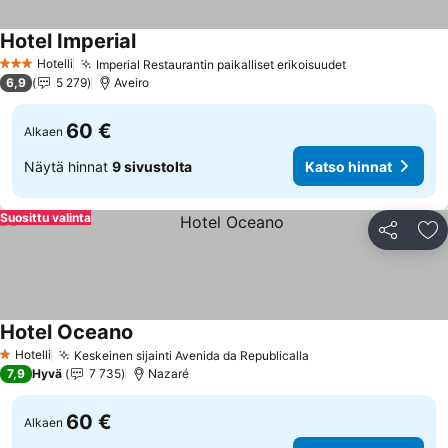
Hotel Imperial
Hotelli
Imperial Restaurantin paikalliset erikoisuudet
3 Tähtiluokitus
6,9
5 279
Aveiro
60 €
Alkaen
Näytä hinnat
9 sivustolta
Katso hinnat
Suosittu valinta
Jaa
Li
Hotel Oceano
Hotelli
Keskeinen sijainti Avenida da Republicalla
1 Tähtiluokitus
7,9
Hyvä
7 735
Nazaré
60 €
Alkaen