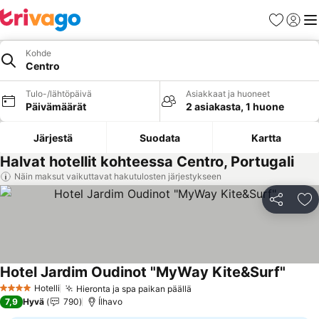
Suosikit
Kirjaud
Val
Kohde
Centro
Tulo-/lähtöpäivä
Asiakkaat ja huoneet
Päivämäärät
2 asiakasta, 1 huone
Järjestä
Suodata
Kartta
Halvat hotellit kohteessa Centro, Portugali
Näin maksut vaikuttavat hakutulosten järjestykseen
Jaa
Li
Hotel Jardim Oudinot "MyWay Kite&Surf"
Hotelli
Hieronta ja spa paikan päällä
4 Tähtiluokitus
7,9
Hyvä
790
Ílhavo