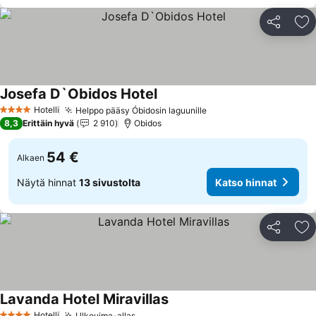
Jaa
Li
Josefa D`Obidos Hotel
Hotelli
Helppo pääsy Óbidosin laguunille
4 Tähtiluokitus
8,3
Erittäin hyvä
2 910
Obidos
54 €
Alkaen
Näytä hinnat
13 sivustolta
Katso hinnat
Jaa
Li
Lavanda Hotel Miravillas
Hotelli
Ulkouima-allas