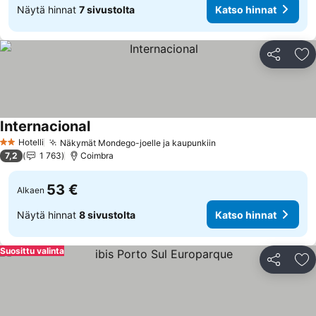
Näytä hinnat
7 sivustolta
Katso hinnat
Jaa
Li
Internacional
Hotelli
Näkymät Mondego-joelle ja kaupunkiin
2 Tähtiluokitus
7,2
1 763
Coimbra
53 €
Alkaen
Näytä hinnat
8 sivustolta
Katso hinnat
Suosittu valinta
Jaa
Li