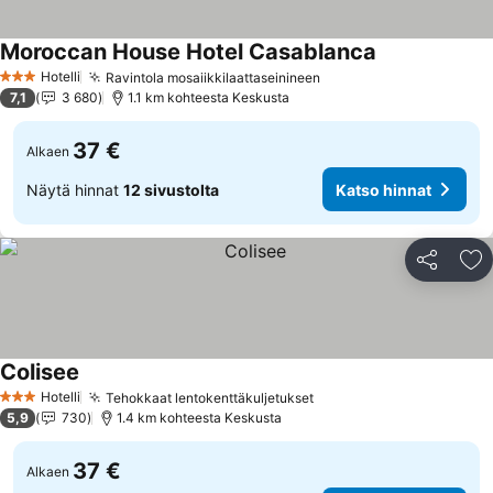
Moroccan House Hotel Casablanca
Katso hinnat
Hotelli
Ravintola mosaiikkilaattaseinineen
Katso hinnat
3 Tähtiluokitus
7,1
3 680
1.1 km kohteesta Keskusta
37 €
Alkaen
Näytä hinnat
12 sivustolta
Katso hinnat
Jaa
Li
Colisee
Katso hinnat
Hotelli
Tehokkaat lentokenttäkuljetukset
Katso hinnat
3 Tähtiluokitus
5,9
730
1.4 km kohteesta Keskusta
37 €
Alkaen