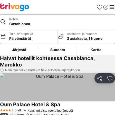
Suosikit
Kirjaud
Val
Kohde
Casablanca
Tulo-/lähtöpäivä
Asiakkaat ja huoneet
Päivämäärät
2 asiakasta, 1 huone
Järjestä
Suodata
Kartta
Halvat hotellit kohteessa Casablanca,
Marokko
Näin maksut vaikuttavat hakutulosten järjestykseen
Jaa
Li
Oum Palace Hotel & Spa
Katso hinnat
Hotelli
Kaksi erilaista ruokailuelämystä
Katso hinnat
4 Tähtiluokitus