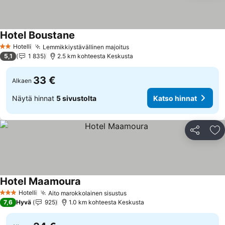
Hotel Boustane
Katso hinnat
Hotelli
Lemmikkiystävällinen majoitus
Katso hinnat
2 Tähtiluokitus
5,1
1 835
2.5 km kohteesta Keskusta
33 €
Alkaen
Näytä hinnat
5 sivustolta
Katso hinnat
Jaa
Li
Hotel Maamoura
Katso hinnat
Hotelli
Aito marokkolainen sisustus
Katso hinnat
3 Tähtiluokitus
7,6
Hyvä
925
1.0 km kohteesta Keskusta