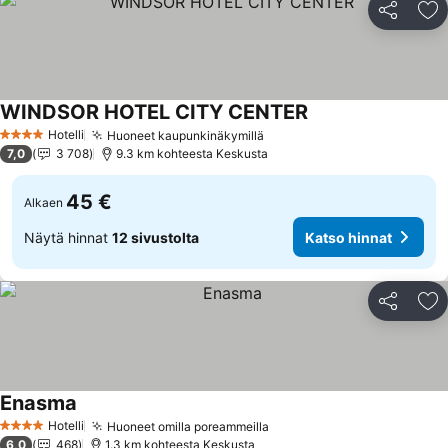
Jaa
Li
WINDSOR HOTEL CITY CENTER
Katso hinnat
Hotelli
Huoneet kaupunkinäkymillä
Katso hinnat
4 Tähtiluokitus
7,0
3 708
9.3 km kohteesta Keskusta
45 €
Alkaen
Näytä hinnat
12 sivustolta
Katso hinnat
Jaa
Li
Enasma
Katso hinnat
Hotelli
Huoneet omilla poreammeilla
Katso hinnat
4 Tähtiluokitus
6,0
468
1.3 km kohteesta Keskusta