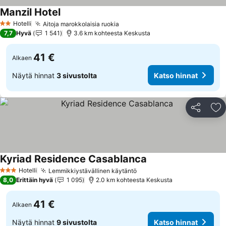
Manzil Hotel
Katso hinnat
Hotelli
Aitoja marokkolaisia ruokia
Katso hinnat
2 Tähtiluokitus
7,7
Hyvä
1 541
3.6 km kohteesta Keskusta
41 €
Alkaen
Näytä hinnat
3 sivustolta
Katso hinnat
Jaa
Li
Kyriad Residence Casablanca
Katso hinnat
Hotelli
Lemmikkiystävällinen käytäntö
Katso hinnat
3 Tähtiluokitus
8,0
Erittäin hyvä
1 095
2.0 km kohteesta Keskusta
41 €
Alkaen
Näytä hinnat
9 sivustolta
Katso hinnat