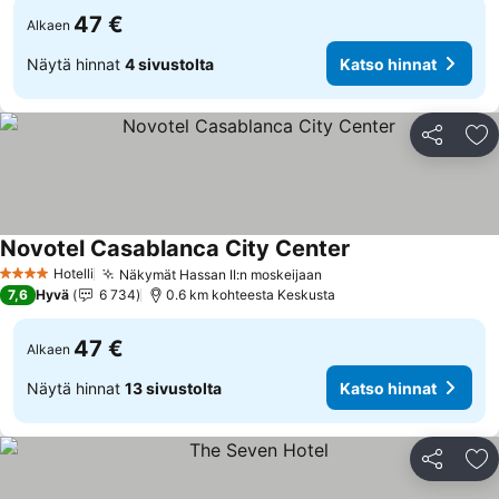
47 €
Alkaen
Näytä hinnat
4 sivustolta
Katso hinnat
Jaa
Li
Novotel Casablanca City Center
Katso hinnat
Hotelli
Näkymät Hassan II:n moskeijaan
Katso hinnat
4 Tähtiluokitus
7,6
Hyvä
6 734
0.6 km kohteesta Keskusta
47 €
Alkaen
Näytä hinnat
13 sivustolta
Katso hinnat
Jaa
Li