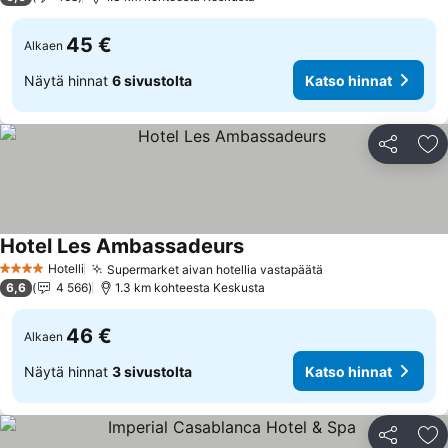
45 €
Alkaen
Näytä hinnat
6 sivustolta
Katso hinnat
Jaa
Li
Hotel Les Ambassadeurs
Katso hinnat
Hotelli
Supermarket aivan hotellia vastapäätä
Katso hinnat
4 Tähtiluokitus
6,6
4 566
1.3 km kohteesta Keskusta
46 €
Alkaen
Näytä hinnat
3 sivustolta
Katso hinnat
Jaa
Li