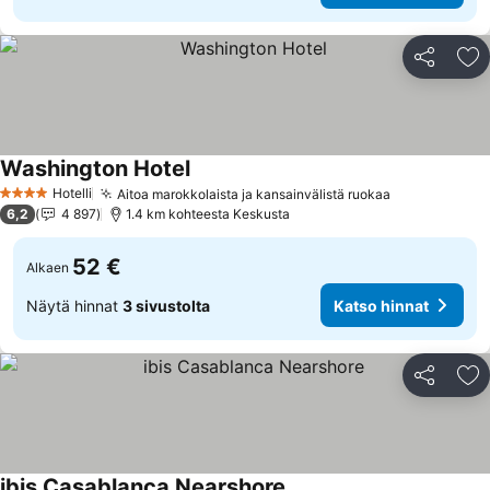
Jaa
Li
Washington Hotel
Katso hinnat
Hotelli
Aitoa marokkolaista ja kansainvälistä ruokaa
Katso hinna
4 Tähtiluokitus
6,2
4 897
1.4 km kohteesta Keskusta
52 €
Alkaen
Näytä hinnat
3 sivustolta
Katso hinnat
Jaa
Li
ibis Casablanca Nearshore