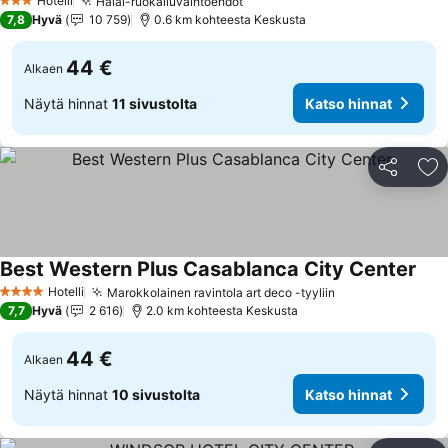
Hotelli
Halal-ruokailuvaihtoehdot
Katso hinnat
3 Tähtiluokitus
7,8
Hyvä
10 759
0.6 km kohteesta Keskusta
44 €
Alkaen
Näytä hinnat
11 sivustolta
Katso hinnat
Jaa
Li
Best Western Plus Casablanca City Center
Kats
Hotelli
Marokkolainen ravintola art deco -tyyliin
Katso hinnat
4 Tähtiluokitus
7,7
Hyvä
2 616
2.0 km kohteesta Keskusta
44 €
Alkaen
Näytä hinnat
10 sivustolta
Katso hinnat