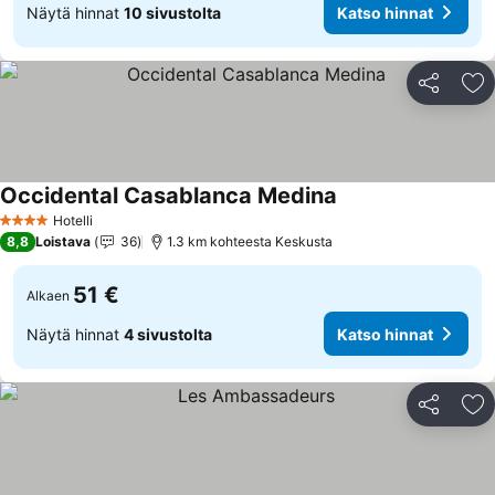
Näytä hinnat
10 sivustolta
Katso hinnat
Jaa
Li
Occidental Casablanca Medina
Katso hinnat
Hotelli
4 Tähtiluokitus
8,8
Loistava
36
1.3 km kohteesta Keskusta
51 €
Alkaen
Näytä hinnat
4 sivustolta
Katso hinnat
Jaa
Li