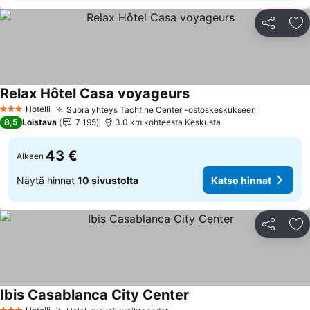
Jaa
Li
Relax Hôtel Casa voyageurs
Katso hinnat
Hotelli
Suora yhteys Tachfine Center -ostoskeskukseen
Katso hinn
3 Tähtiluokitus
8,5
Loistava
7 195
3.0 km kohteesta Keskusta
43 €
Alkaen
Näytä hinnat
10 sivustolta
Katso hinnat
Jaa
Li
Ibis Casablanca City Center
Katso hinnat