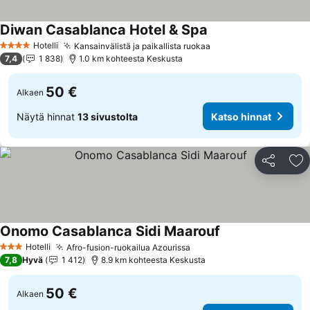
Diwan Casablanca Hotel & Spa
Katso hinnat
Hotelli
Kansainvälistä ja paikallista ruokaa
Katso hinnat
4 Tähtiluokitus
7,4
1 838
1.0 km kohteesta Keskusta
50 €
Alkaen
Näytä hinnat
13 sivustolta
Katso hinnat
Jaa
Li
Onomo Casablanca Sidi Maarouf
Katso hinnat
Hotelli
Afro-fusion-ruokailua Azourissa
Katso hinnat
3 Tähtiluokitus
7,8
Hyvä
1 412
8.9 km kohteesta Keskusta
50 €
Alkaen