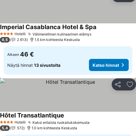
Imperial Casablanca Hotel & Spa
Katso hinnat
Hotelli
Välimerellinen kulinaarinen elämys
Katso hinnat
4 Tähtiluokitus
6,5
2 613
1.5 km kohteesta Keskusta
46 €
Alkaen
Näytä hinnat
13 sivustolta
Katso hinnat
Jaa
Li
Hôtel Transatlantique
Katso hinnat
Hotelli
Kaksi erilaista ruokailukokemusta
Katso hinnat
4 Tähtiluokitus
5,4
572
1.0 km kohteesta Keskusta