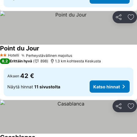
Jaa
Li
Point du Jour
Katso hinnat
Hotelli
Perheystävällinen majoitus
Katso hinnat
2 Tähtiluokitus
8,2
Erittäin hyvä
898
1.3 km kohteesta Keskusta
42 €
Alkaen
Näytä hinnat
11 sivustolta
Katso hinnat
Jaa
Li