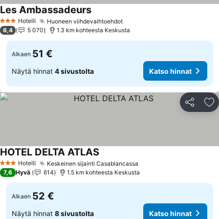
Les Ambassadeurs
Katso hinnat
Hotelli
Huoneen viihdevaihtoehdot
Katso hinnat
3 Tähtiluokitus
6,4
5 070
1.3 km kohteesta Keskusta
51 €
Alkaen
Näytä hinnat
4 sivustolta
Katso hinnat
Jaa
Li
HOTEL DELTA ATLAS
Katso hinnat
Hotelli
Keskeinen sijainti Casablancassa
Katso hinnat
3 Tähtiluokitus
7,6
Hyvä
614
1.5 km kohteesta Keskusta
52 €
Alkaen
Näytä hinnat
8 sivustolta
Katso hinnat