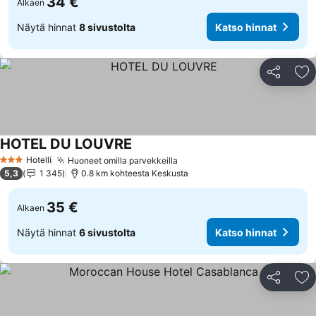
34 €
Alkaen
Näytä hinnat
8 sivustolta
Katso hinnat
Jaa
Li
HOTEL DU LOUVRE
Katso hinnat
Hotelli
Huoneet omilla parvekkeilla
Katso hinnat
3 Tähtiluokitus
5,3
1 345
0.8 km kohteesta Keskusta
35 €
Alkaen
Näytä hinnat
6 sivustolta
Katso hinnat
Jaa
Li