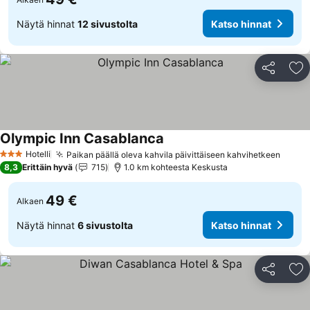
Näytä hinnat
12 sivustolta
Katso hinnat
Jaa
Li
Olympic Inn Casablanca
Katso hinnat
Hotelli
Paikan päällä oleva kahvila päivittäiseen kahvihetkeen
Katso
3 Tähtiluokitus
8,3
Erittäin hyvä
715
1.0 km kohteesta Keskusta
49 €
Alkaen
Näytä hinnat
6 sivustolta
Katso hinnat
Jaa
Li