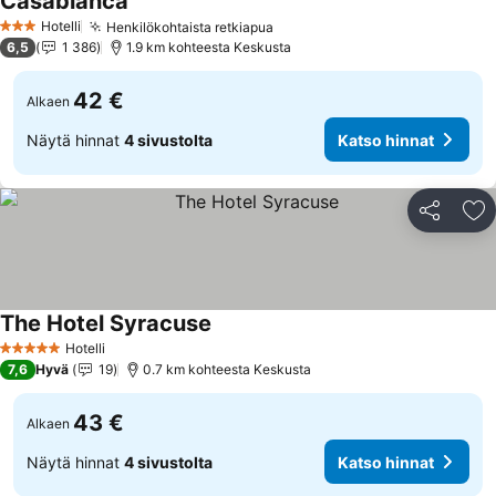
Casablanca
Katso hinnat
Hotelli
Henkilökohtaista retkiapua
Katso hinnat
3 Tähtiluokitus
6,5
1 386
1.9 km kohteesta Keskusta
42 €
Alkaen
Näytä hinnat
4 sivustolta
Katso hinnat
Jaa
Li
The Hotel Syracuse
Katso hinnat
Hotelli
5 Tähtiluokitus
7,6
Hyvä
19
0.7 km kohteesta Keskusta
43 €
Alkaen
Näytä hinnat
4 sivustolta
Katso hinnat