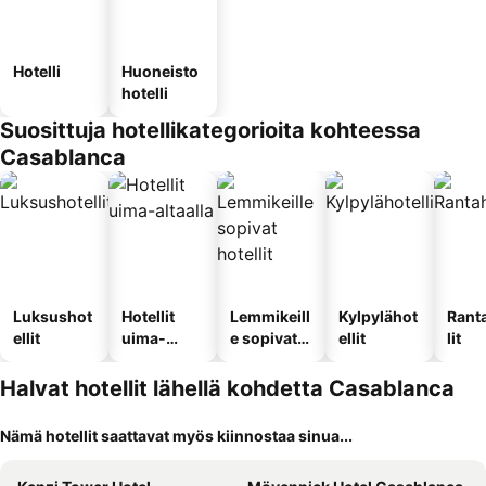
Hotelli
Huoneisto
hotelli
Suosittuja hotellikategorioita kohteessa
Casablanca
Luksushot
Hotellit
Lemmikeill
Kylpylähot
Rant
ellit
uima-
e sopivat
ellit
lit
altaalla
hotellit
Halvat hotellit lähellä kohdetta Casablanca
Nämä hotellit saattavat myös kiinnostaa sinua...