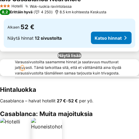
Katso hinnat
Hotelli
Wok-ruokia ravintolassa
Katso hinnat
3 Tähtiluokitus
8,2
Erittäin hyvä
4 250
8.5 km kohteesta Keskusta
52 €
Alkaen
Näytä hinnat
12 sivustolta
Katso hinnat
Näytä lisää
Varaussivustoilta saamamme hinnat ja saatavuus muuttuvat
jatkuvasti. Tämä tarkoittaa sitä, että et välttämättä aina löydä
varaussivustolta täsmälleen samaa tarjousta kuin trivagosta.
Hintaluokka
Casablanca – halvat hotellit
‎27 €
–
‎52 €
per yö.
Casablanca: Muita majoituksia