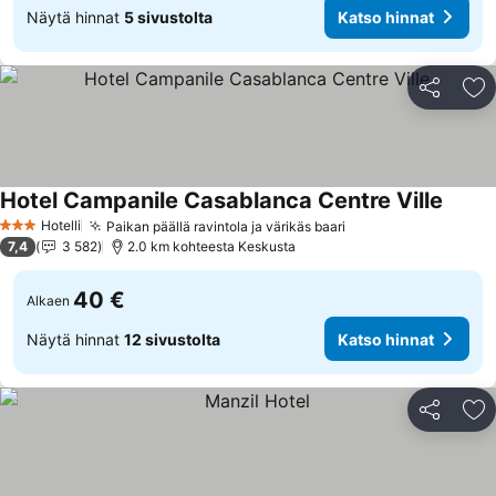
Näytä hinnat
5 sivustolta
Katso hinnat
Jaa
Li
Hotel Campanile Casablanca Centre Ville
Katso 
Hotelli
Paikan päällä ravintola ja värikäs baari
Katso hinnat
3 Tähtiluokitus
7,4
3 582
2.0 km kohteesta Keskusta
40 €
Alkaen
Näytä hinnat
12 sivustolta
Katso hinnat
Jaa
Li