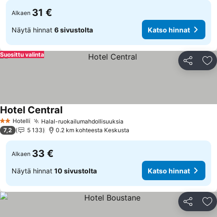
31 €
Alkaen
Näytä hinnat
6 sivustolta
Katso hinnat
Suosittu valinta
Jaa
Li
Hotel Central
Katso hinnat
Hotelli
Halal-ruokailumahdollisuuksia
Katso hinnat
2 Tähtiluokitus
7,2
5 133
0.2 km kohteesta Keskusta
33 €
Alkaen
Näytä hinnat
10 sivustolta
Katso hinnat
Jaa
Li