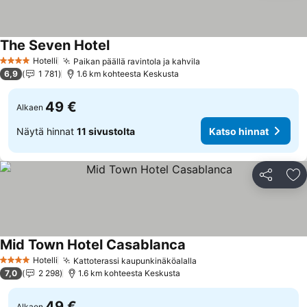
The Seven Hotel
Katso hinnat
Hotelli
Paikan päällä ravintola ja kahvila
Katso hinnat
4 Tähtiluokitus
6,9
1 781
1.6 km kohteesta Keskusta
49 €
Alkaen
Näytä hinnat
11 sivustolta
Katso hinnat
Jaa
Li
Mid Town Hotel Casablanca
Katso hinnat
Hotelli
Kattoterassi kaupunkinäköalalla
Katso hinnat
4 Tähtiluokitus
7,0
2 298
1.6 km kohteesta Keskusta
49 €
Alkaen