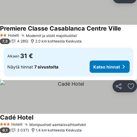
Jaa
Li
Premiere Classe Casablanca Centre Ville
Katso 
Hotelli
Modernit ja siistit majoitustilat
Katso hinnat
2 Tähtiluokitus
7,3
4 285
2.0 km kohteesta Keskusta
31 €
Alkaen
Näytä hinnat
7 sivustolta
Katso hinnat
Jaa
Li
Cadé Hotel
Katso hinnat
Hotelli
Monipuoliset aamiaisvaihtoehdot
Katso hinnat
3 Tähtiluokitus
6,1
3 037
1.4 km kohteesta Keskusta