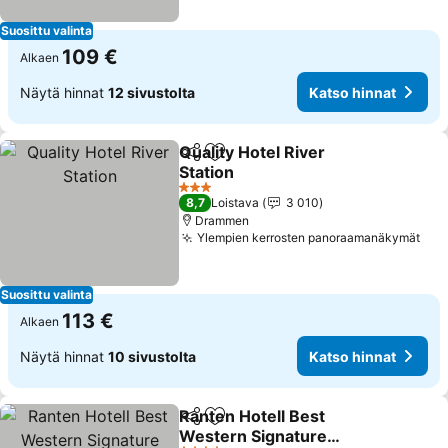
Suosittu valinta
109 €
Alkaen
Näytä hinnat
12 sivustolta
Katso hinnat
Quality Hotel River
Jaa
Lisää suosikkeihin
Station
Katso hinnat
3 Tähtiluokitus
8,7
Loistava
3 010
Drammen
Ylempien kerrosten panoraamanäkymät
Kat
Suosittu valinta
113 €
Alkaen
Näytä hinnat
10 sivustolta
Katso hinnat
Ranten Hotell Best
Jaa
Lisää suosikkeihin
Western Signature