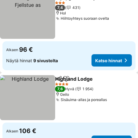
Jaa
Lisää suosikkeihin
3 Tähtiluokitus
7,4
431
Hol
Hiihtoyhteys suoraan ovelta
Katso hinnat
96 €
Alkaen
Näytä hinnat
9 sivustolta
Katso hinnat
Highland Lodge
Jaa
Lisää suosikkeihin
Katso hinn
4 Tähtiluokitus
7,6
Hyvä
1 954
Geilo
Sisäuima-allas ja poreallas
Katso hinnat
106 €
Alkaen