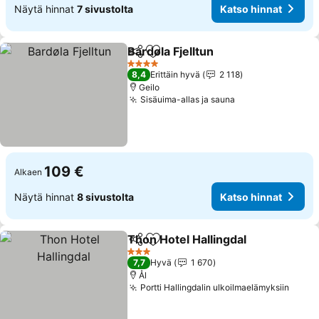
Näytä hinnat
7 sivustolta
Katso hinnat
Bardøla Fjelltun
Jaa
Lisää suosikkeihin
Katso hinn
4 Tähtiluokitus
8,4
Erittäin hyvä
2 118
Geilo
Sisäuima-allas ja sauna
Katso hinnat
109 €
Alkaen
Näytä hinnat
8 sivustolta
Katso hinnat
Thon Hotel Hallingdal
Jaa
Lisää suosikkeihin
Kats
3 Tähtiluokitus
7,7
Hyvä
1 670
Ål
Portti Hallingdalin ulkoilmaelämyksiin
Katso