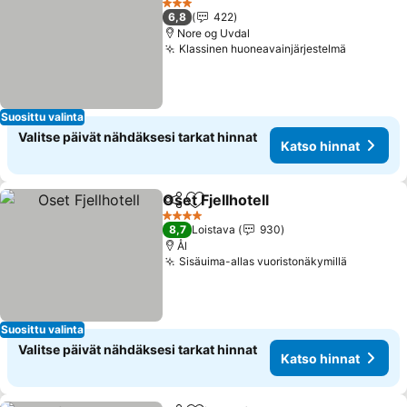
3 Tähtiluokitus
6,8
422
Nore og Uvdal
Klassinen huoneavainjärjestelmä
Katso hi
Suosittu valinta
Valitse päivät nähdäksesi tarkat hinnat
Katso hinnat
Oset Fjellhotell
Jaa
Lisää suosikkeihin
Katso hinna
4 Tähtiluokitus
8,7
Loistava
930
Ål
Sisäuima-allas vuoristonäkymillä
Katso hi
Suosittu valinta
Valitse päivät nähdäksesi tarkat hinnat
Katso hinnat