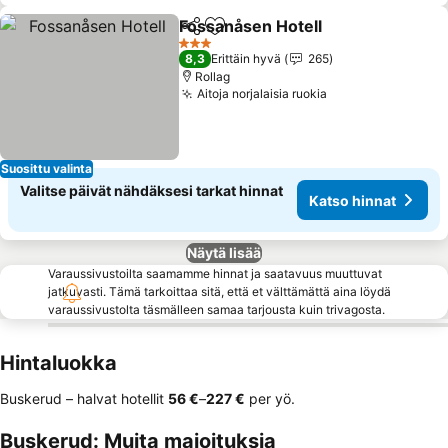
Fossanåsen Hotell
Jaa
Lisää suosikkeihin
Katso hi
3 Tähtiluokitus
8,3
Erittäin hyvä
265
Rollag
Aitoja norjalaisia ruokia
Katso hinnat
Suosittu valinta
Valitse päivät nähdäksesi tarkat hinnat
Katso hinnat
Näytä lisää
Varaussivustoilta saamamme hinnat ja saatavuus muuttuvat
jatkuvasti. Tämä tarkoittaa sitä, että et välttämättä aina löydä
varaussivustolta täsmälleen samaa tarjousta kuin trivagosta.
Hintaluokka
Buskerud – halvat hotellit
‎56 €
–
‎227 €
per yö.
Buskerud: Muita majoituksia