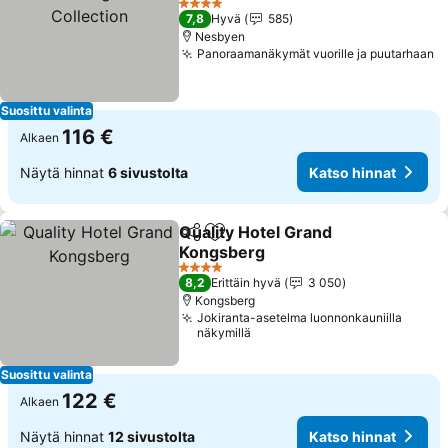
Collection
Katso hinnat
4 Tähtiluokitus
7,8
Hyvä
585
Nesbyen
Panoraamanäkymät vuorille ja puutarhaan
K
Suosittu valinta
116 €
Alkaen
Näytä hinnat
6 sivustolta
Katso hinnat
Quality Hotel Grand
Jaa
Lisää suosikkeihin
Kongsberg
Katso hinnat
4 Tähtiluokitus
8,2
Erittäin hyvä
3 050
Kongsberg
Jokiranta-asetelma luonnonkauniilla
näkymillä
Suosittu valinta
122 €
Alkaen
Näytä hinnat
12 sivustolta
Katso hinnat