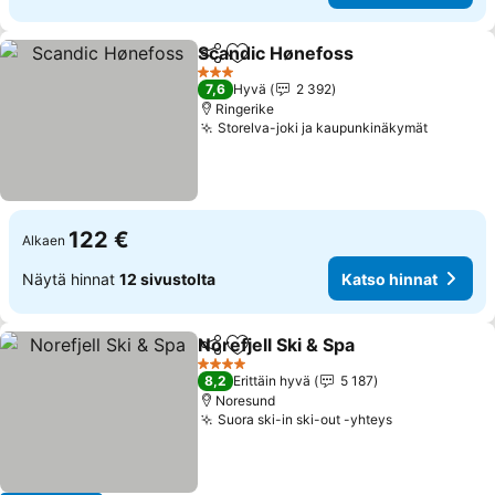
Scandic Hønefoss
Jaa
Lisää suosikkeihin
Katso hi
3 Tähtiluokitus
7,6
Hyvä
2 392
Ringerike
Storelva-joki ja kaupunkinäkymät
Katso h
122 €
Alkaen
Näytä hinnat
12 sivustolta
Katso hinnat
Norefjell Ski & Spa
Jaa
Lisää suosikkeihin
Katso hi
4 Tähtiluokitus
8,2
Erittäin hyvä
5 187
Noresund
Suora ski-in ski-out -yhteys
Katso hinna