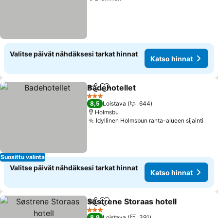
Valitse päivät nähdäksesi tarkat hinnat
Katso hinnat
Badehotellet
Jaa
Lisää suosikkeihin
Katso hinnat
3 Tähtiluokitus
8,5
Loistava
644
Holmsbu
Idyllinen Holmsbun ranta-alueen sijainti
Kat
Suosittu valinta
Valitse päivät nähdäksesi tarkat hinnat
Katso hinnat
Søstrene Storaas hotell
Jaa
Lisää suosikkeihin
Ka
3 Tähtiluokitus
8,9
Loistava
391