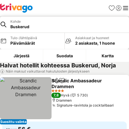
Suosikit
Kirjaud
Val
Kohde
Buskerud
Tulo-/lähtöpäivä
Asiakkaat ja huoneet
Päivämäärät
2 asiakasta, 1 huone
Järjestä
Suodata
Kartta
Halvat hotellit kohteessa Buskerud, Norja
Näin maksut vaikuttavat hakutulosten järjestykseen
Scandic Ambassadeur
Jaa
Lisää suosikkeihin
Drammen
Katso hinnat
4 Tähtiluokitus
7,8
Hyvä
5 730
Drammen
Signature-ravintola ja cocktailbaari
Katso 
Suosittu valinta