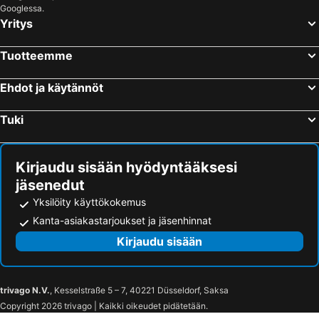
Smedsgården Hotel
Lia Fjellhotell
Googlessa.
Yritys
Åsgardane Gjestegard
Thon Hotel Bjørneparken
Storestolen Fjellhotell
Ranten Hotell Best Western Signature Collection
Tuotteemme
Søstrene Storaas hotell
Rødungstøl Høyfjellshotell
Kleivstua Hotel
Lampeland L
Ehdot ja käytännöt
Bergsjøstølen Fjellstue
Torsetlia
Tuki
Kirjaudu sisään hyödyntääksesi
jäsenedut
Yksilöity käyttökokemus
Kanta-asiakastarjoukset ja jäsenhinnat
Kirjaudu sisään
trivago N.V.
, Kesselstraße 5 – 7, 40221 Düsseldorf, Saksa
Copyright 2026 trivago | Kaikki oikeudet pidätetään.