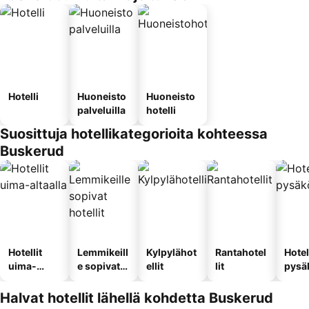
Hotelli
Huoneisto
Huoneisto
palveluilla
hotelli
Suosittuja hotellikategorioita kohteessa
Buskerud
Hotellit
Lemmikeill
Kylpylähot
Rantahotel
Hotel
uima-
e sopivat
ellit
lit
pysä
altaalla
hotellit
llä
Halvat hotellit lähellä kohdetta Buskerud