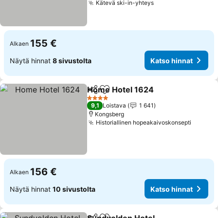
Kätevä ski-in-yhteys
Katso hinnat
155 €
Alkaen
Näytä hinnat
8 sivustolta
Katso hinnat
Home Hotel 1624
Jaa
Lisää suosikkeihin
Katso hi
4 Tähtiluokitus
9,1
Loistava
1 641
Kongsberg
Historiallinen hopeakaivoskonsepti
Katso h
156 €
Alkaen
Näytä hinnat
10 sivustolta
Katso hinnat