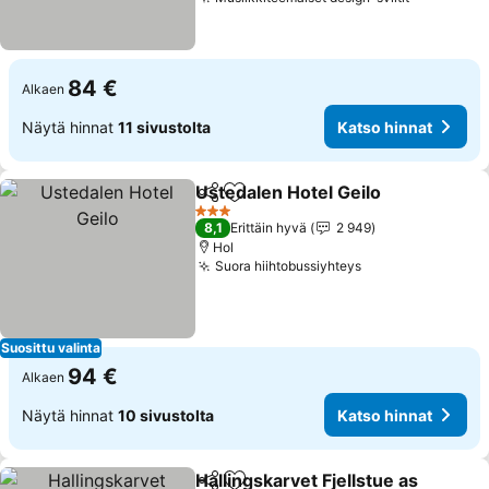
Katso hin
84 €
Alkaen
Näytä hinnat
11 sivustolta
Katso hinnat
Ustedalen Hotel Geilo
Jaa
Lisää suosikkeihin
Kats
3 Tähtiluokitus
8,1
Erittäin hyvä
2 949
Hol
Suora hiihtobussiyhteys
Katso hinnat
Suosittu valinta
94 €
Alkaen
Näytä hinnat
10 sivustolta
Katso hinnat
Hallingskarvet Fjellstue as