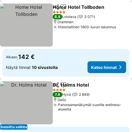
Home Hotel Tollboden
Jaa
Lisää suosikkeihin
Kat
4 Tähtiluokitus
8,8
Loistava
3 071
Drammen
Historiallinen 1600-luvun rakennus
Katso 
142 €
Alkaen
Näytä hinnat
10 sivustolta
Katso hinnat
Dr. Holms Hotel
Jaa
Lisää suosikkeihin
Katso hinn
4 Tähtiluokitus
7,8
Hyvä
2 849
Geilo
Panoraamanäkymät vuorille wellness-
alueelta
Suosittu valinta