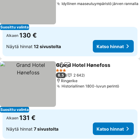
Idyllinen maaseutuympäristö järven rannalla
Suosittu valinta
130 €
Alkaen
Näytä hinnat
12 sivustolta
Katso hinnat
Grand Hotel Hønefoss
Jaa
Lisää suosikkeihin
Kats
3 Tähtiluokitus
6,5
2 642
Ringerike
Historiallinen 1800-luvun perintö
Katso hi
Suosittu valinta
131 €
Alkaen
Näytä hinnat
7 sivustolta
Katso hinnat