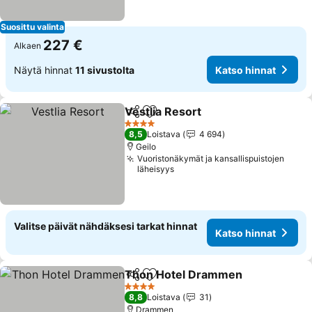
Suosittu valinta
227 €
Alkaen
Näytä hinnat
11 sivustolta
Katso hinnat
Vestlia Resort
Jaa
Lisää suosikkeihin
Katso hinnat
4 Tähtiluokitus
8,5
Loistava
4 694
Geilo
Vuoristonäkymät ja kansallispuistojen
läheisyys
Valitse päivät nähdäksesi tarkat hinnat
Katso hinnat
Thon Hotel Drammen
Jaa
Lisää suosikkeihin
Kats
4 Tähtiluokitus
8,8
Loistava
31
Drammen