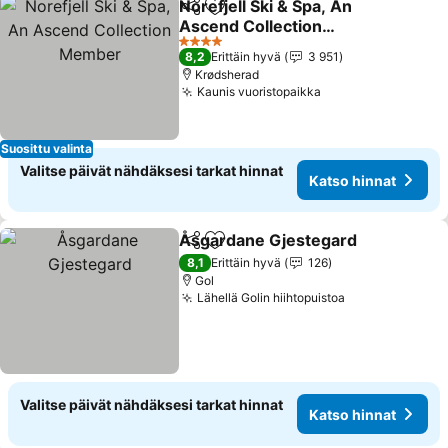
Norefjell Ski & Spa, An
Jaa
Lisää suosikkeihin
Ascend Collection
Member
Katso hinnat
4 Tähtiluokitus
8,2
Erittäin hyvä
3 951
Krødsherad
Kaunis vuoristopaikka
Katso hinnat
Suosittu valinta
Valitse päivät nähdäksesi tarkat hinnat
Katso hinnat
Åsgardane Gjestegard
Jaa
Lisää suosikkeihin
Kat
8,1
Erittäin hyvä
126
Gol
Lähellä Golin hiihtopuistoa
Katso hinnat
Valitse päivät nähdäksesi tarkat hinnat
Katso hinnat