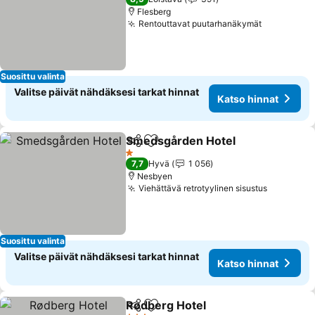
Flesberg
Rentouttavat puutarhanäkymät
Katso hin
Suosittu valinta
Valitse päivät nähdäksesi tarkat hinnat
Katso hinnat
Smedsgården Hotel
Jaa
Lisää suosikkeihin
Katso 
1 Tähtiluokitus
7,7
Hyvä
1 056
Nesbyen
Viehättävä retrotyylinen sisustus
Katso hi
Suosittu valinta
Valitse päivät nähdäksesi tarkat hinnat
Katso hinnat
Rødberg Hotel
Jaa
Lisää suosikkeihin
Katso hinna