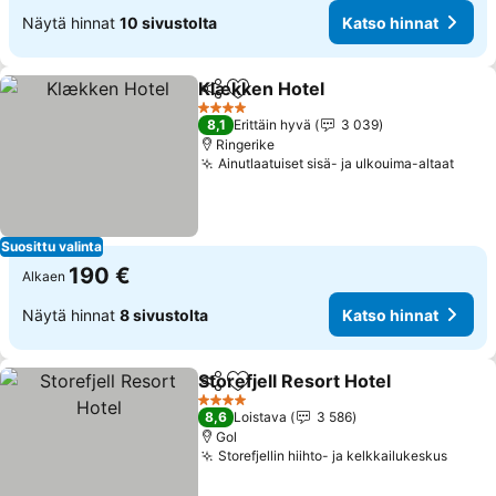
Näytä hinnat
10 sivustolta
Katso hinnat
Klækken Hotel
Jaa
Lisää suosikkeihin
Katso hinna
4 Tähtiluokitus
8,1
Erittäin hyvä
3 039
Ringerike
Ainutlaatuiset sisä- ja ulkouima-altaat
Kats
Suosittu valinta
190 €
Alkaen
Näytä hinnat
8 sivustolta
Katso hinnat
Storefjell Resort Hotel
Jaa
Lisää suosikkeihin
Kats
4 Tähtiluokitus
8,6
Loistava
3 586
Gol
Storefjellin hiihto- ja kelkkailukeskus
Katso