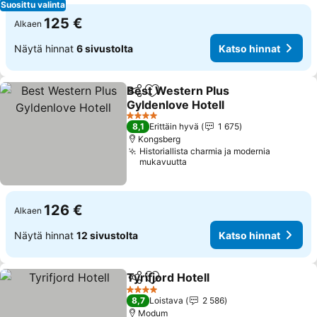
Suosittu valinta
125 €
Alkaen
Näytä hinnat
6 sivustolta
Katso hinnat
Best Western Plus
Jaa
Lisää suosikkeihin
Gyldenlove Hotell
Katso hinnat
4 Tähtiluokitus
8,1
Erittäin hyvä
1 675
Kongsberg
Historiallista charmia ja modernia
mukavuutta
126 €
Alkaen
Näytä hinnat
12 sivustolta
Katso hinnat
Tyrifjord Hotell
Jaa
Lisää suosikkeihin
Katso hinna
4 Tähtiluokitus
8,7
Loistava
2 586
Modum