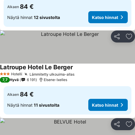
84 €
Alkaen
Näytä hinnat
12 sivustolta
Katso hinnat
Jaa
Li
Latroupe Hotel Le Berger
Katso hinnat
Hotelli
Lämmitetty ulkouima-allas
Katso hinnat
3 Tähtiluokitus
7,7
Hyvä
6 191
Elsene-Ixelles
84 €
Alkaen
Näytä hinnat
11 sivustolta
Katso hinnat
Jaa
Li