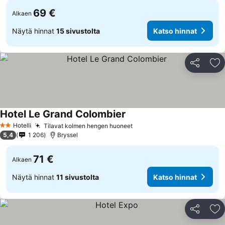
69 €
Alkaen
Näytä hinnat
15 sivustolta
Katso hinnat
Jaa
Li
Hotel Le Grand Colombier
Katso hinnat
Hotelli
Tilavat kolmen hengen huoneet
Katso hinnat
2 Tähtiluokitus
5,4
1 206
Bryssel
71 €
Alkaen
Näytä hinnat
11 sivustolta
Katso hinnat
Jaa
Li