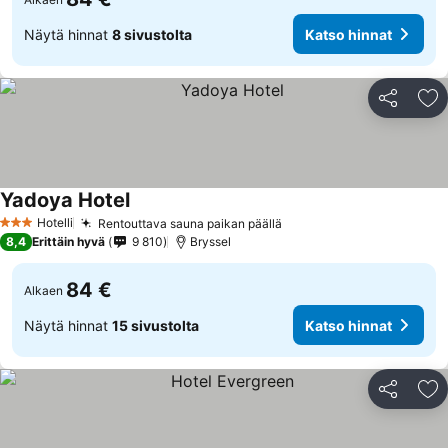
Näytä hinnat
8 sivustolta
Katso hinnat
Jaa
Li
Yadoya Hotel
Katso hinnat
Hotelli
Rentouttava sauna paikan päällä
Katso hinnat
3 Tähtiluokitus
8,4
Erittäin hyvä
9 810
Bryssel
84 €
Alkaen
Näytä hinnat
15 sivustolta
Katso hinnat
Jaa
Li