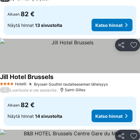
82 €
Alkaen
Näytä hinnat
13 sivustolta
Katso hinnat
Jaa
Li
Jill Hotel Brussels
Katso hinnat
Hotelli
Bryssel-Southin rautatieaseman läheisyys
Katso hinnat
4 Tähtiluokitus
/
Saint-Gilles
Luokitusta ei ole saatavilla
82 €
Alkaen
Näytä hinnat
14 sivustolta
Katso hinnat
Jaa
Li