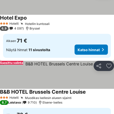
Hotel Expo
Katso hinnat
Hotelli
Hotellin kuntosali
Katso hinnat
3 Tähtiluokitus
6,9
4 097
Bryssel
71 €
Alkaen
Näytä hinnat
11 sivustolta
Katso hinnat
Suosittu valinta
Jaa
Li
B&B HOTEL Brussels Centre Louise
Katso hinnat
Hotelli
Muodikas Ixellesin alueen sijainti
Katso hinnat
3 Tähtiluokitus
8,7
Loistava
9 710
Elsene-Ixelles