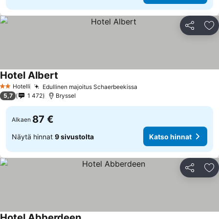
Jaa
Li
Hotel Albert
Katso hinnat
Hotelli
Edullinen majoitus Schaerbeekissa
Katso hinnat
2 Tähtiluokitus
5,7
1 472
Bryssel
87 €
Alkaen
Näytä hinnat
9 sivustolta
Katso hinnat
Jaa
Li
Hotel Abberdeen