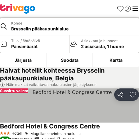
Suosikit
Kirjaud
Val
Kohde
Brysselin pääkaupunkialue
Tulo-/lähtöpäivä
Asiakkaat ja huoneet
Päivämäärät
2 asiakasta, 1 huone
Järjestä
Suodata
Kartta
Halvat hotellit kohteessa Brysselin
pääkaupunkialue, Belgia
Näin maksut vaikuttavat hakutulosten järjestykseen
Suosittu valinta
Jaa
Li
Bedford Hotel & Congress Centre
Katso hinnat
Hotelli
Magellan-ravintolan ruokailu
Katso hinnat
3 Tähtiluokitus