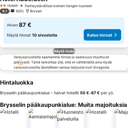
Katso hinnat
Hotelli
Perheystävälliset kolmen hengen huoneet
Katso hinnat
2 Tähtiluokitus
6,1
920
Bryssel
87 €
Alkaen
Näytä hinnat
10 sivustolta
Katso hinnat
Näytä lisää
Varaussivustoilta saamamme hinnat ja saatavuus muuttuvat
jatkuvasti. Tämä tarkoittaa sitä, että et välttämättä aina löydä
varaussivustolta täsmälleen samaa tarjousta kuin trivagosta.
Hintaluokka
Brysselin pääkaupunkialue – halvat hotellit
‎50 €
–
‎87 €
per yö.
Brysselin pääkaupunkialue: Muita majoituksia