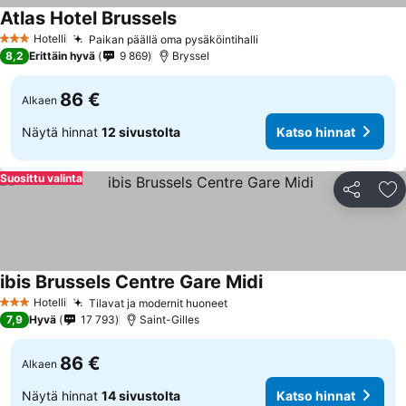
Atlas Hotel Brussels
Katso hinnat
Hotelli
Paikan päällä oma pysäköintihalli
Katso hinnat
3 Tähtiluokitus
8,2
Erittäin hyvä
9 869
Bryssel
86 €
Alkaen
Näytä hinnat
12 sivustolta
Katso hinnat
Suosittu valinta
Jaa
Li
ibis Brussels Centre Gare Midi
Katso hinnat
Hotelli
Tilavat ja modernit huoneet
Katso hinnat
3 Tähtiluokitus
7,9
Hyvä
17 793
Saint-Gilles
86 €
Alkaen
Näytä hinnat
14 sivustolta
Katso hinnat