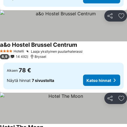
Jaa
Li
a&o Hostel Brussel Centrum
Katso hinnat
Hotelli
Laaja yksityinen puutarhaterassi
Katso hinnat
4 Tähtiluokitus
6,9
14 492
Bryssel
78 €
Alkaen
Näytä hinnat
7 sivustolta
Katso hinnat
Jaa
Li