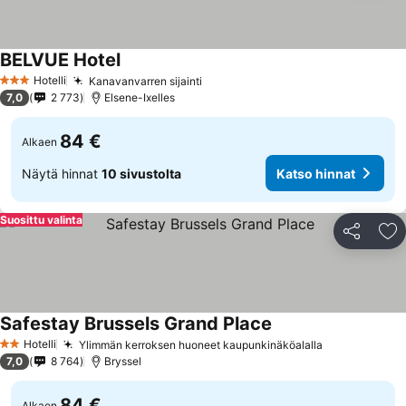
BELVUE Hotel
Katso hinnat
Hotelli
Kanavanvarren sijainti
Katso hinnat
3 Tähtiluokitus
7,0
2 773
Elsene-Ixelles
84 €
Alkaen
Näytä hinnat
10 sivustolta
Katso hinnat
Suosittu valinta
Jaa
Li
Safestay Brussels Grand Place
Katso hinnat
Hotelli
Ylimmän kerroksen huoneet kaupunkinäköalalla
Katso hinna
2 Tähtiluokitus
7,0
8 764
Bryssel
84 €
Alkaen