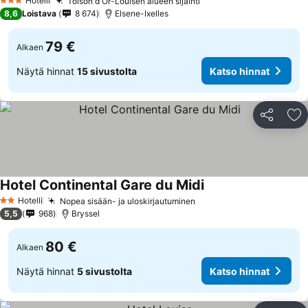
Hotelli
Toison d'Or-Louisen alueen sijainti
Katso hinnat
3 Tähtiluokitus
8,6
Loistava
8 674
Elsene-Ixelles
79 €
Alkaen
Näytä hinnat
15 sivustolta
Katso hinnat
Jaa
Li
Hotel Continental Gare du Midi
Katso hinnat
Hotelli
Nopea sisään- ja uloskirjautuminen
Katso hinnat
2 Tähtiluokitus
5,5
968
Bryssel
80 €
Alkaen
Näytä hinnat
5 sivustolta
Katso hinnat