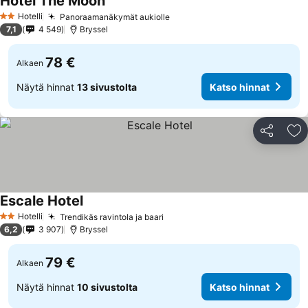
Hotel The Moon
Katso hinnat
Hotelli
Panoraamanäkymät aukiolle
Katso hinnat
2 Tähtiluokitus
7,1
4 549
Bryssel
78 €
Alkaen
Näytä hinnat
13 sivustolta
Katso hinnat
Jaa
Li
Escale Hotel
Katso hinnat
Hotelli
Trendikäs ravintola ja baari
Katso hinnat
2 Tähtiluokitus
6,2
3 907
Bryssel
79 €
Alkaen
Näytä hinnat
10 sivustolta
Katso hinnat