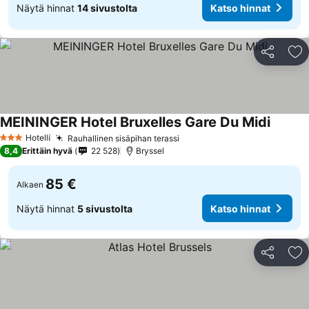
Näytä hinnat
14 sivustolta
Katso hinnat
Jaa
Li
MEININGER Hotel Bruxelles Gare Du Midi
Katso h
Hotelli
Rauhallinen sisäpihan terassi
Katso hinnat
3 Tähtiluokitus
8,4
Erittäin hyvä
22 528
Bryssel
85 €
Alkaen
Näytä hinnat
5 sivustolta
Katso hinnat
Jaa
Li