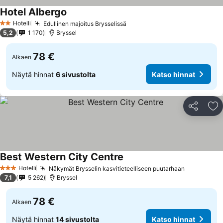
Hotel Albergo
Katso hinnat
Hotelli
Edullinen majoitus Brysselissä
Katso hinnat
2 Tähtiluokitus
5,2
1 170
Bryssel
78 €
Alkaen
Näytä hinnat
6 sivustolta
Katso hinnat
Jaa
Li
Best Western City Centre
Katso hinnat
Hotelli
Näkymät Brysselin kasvitieteelliseen puutarhaan
Katso hin
3 Tähtiluokitus
7,1
5 262
Bryssel
78 €
Alkaen
Näytä hinnat
14 sivustolta
Katso hinnat