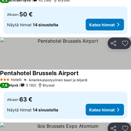
8,2
Erittäin hyvä
42 296
Bryssel
50 €
Alkaen
Näytä hinnat
14 sivustolta
Katso hinnat
Jaa
Li
Pentahotel Brussels Airport
Katso hinnat
Hotelli
Amerikkalaistyylinen baari ja biljardi
Katso hinnat
3 Tähtiluokitus
7,6
Hyvä
5 192
Bryssel
63 €
Alkaen
Näytä hinnat
14 sivustolta
Katso hinnat