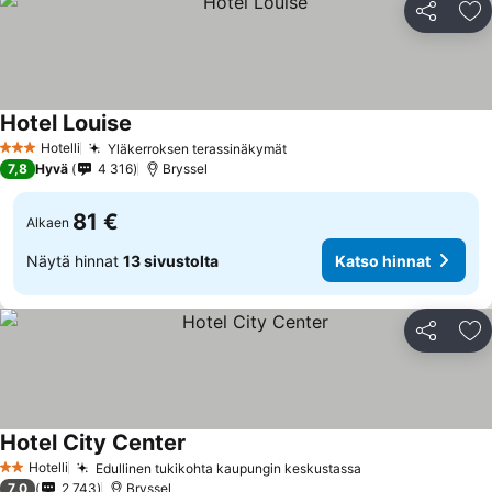
Jaa
Li
Hotel Louise
Katso hinnat
Hotelli
Yläkerroksen terassinäkymät
Katso hinnat
3 Tähtiluokitus
7,8
Hyvä
4 316
Bryssel
81 €
Alkaen
Näytä hinnat
13 sivustolta
Katso hinnat
Jaa
Li
Hotel City Center
Katso hinnat
Hotelli
Edullinen tukikohta kaupungin keskustassa
Katso hinnat
2 Tähtiluokitus
7,0
2 743
Bryssel