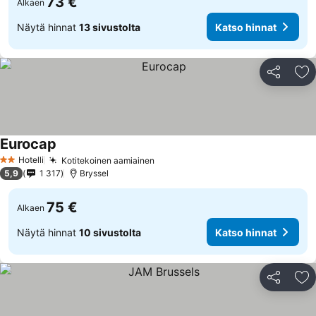
73 €
Alkaen
Näytä hinnat
13 sivustolta
Katso hinnat
Jaa
Li
Eurocap
Katso hinnat
Hotelli
Kotitekoinen aamiainen
Katso hinnat
2 Tähtiluokitus
5,9
1 317
Bryssel
75 €
Alkaen
Näytä hinnat
10 sivustolta
Katso hinnat
Jaa
Li