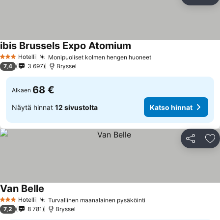
Jaa
Li
ibis Brussels Expo Atomium
Katso hinnat
Hotelli
Monipuoliset kolmen hengen huoneet
Katso hinnat
3 Tähtiluokitus
7,4
3 697
Bryssel
68 €
Alkaen
Näytä hinnat
12 sivustolta
Katso hinnat
Jaa
Li
Van Belle
Katso hinnat
Hotelli
Turvallinen maanalainen pysäköinti
Katso hinnat
3 Tähtiluokitus
7,2
8 781
Bryssel