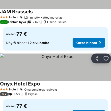
JAM Brussels
Katso hinnat
Hotelli
Lämmitetty kattouima-allas
Katso hinnat
3 Tähtiluokitus
8,0
Erittäin hyvä
7 676
Elsene-Ixelles
77 €
Alkaen
Näytä hinnat
12 sivustolta
Katso hinnat
Jaa
Li
Onyx Hotel Expo
Katso hinnat
Hotelli
Oma concierge-palvelu
Katso hinnat
3 Tähtiluokitus
6,7
1 560
Bryssel
77 €
Alkaen