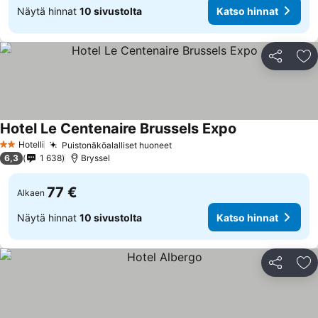
Näytä hinnat
10 sivustolta
Katso hinnat
Jaa
Li
Hotel Le Centenaire Brussels Expo
Katso hinnat
Hotelli
Puistonäköalalliset huoneet
Katso hinnat
2 Tähtiluokitus
6,3
1 638
Bryssel
77 €
Alkaen
Näytä hinnat
10 sivustolta
Katso hinnat
Jaa
Li