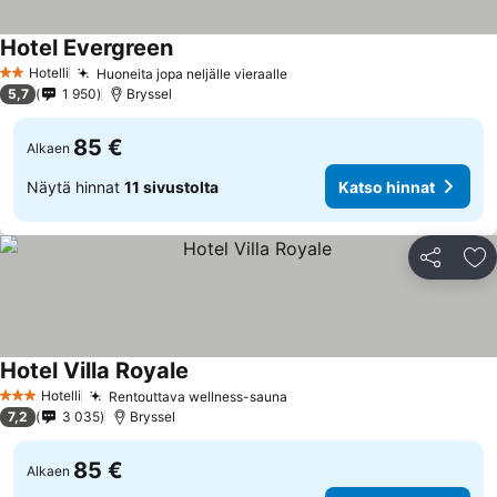
Hotel Evergreen
Katso hinnat
Hotelli
Huoneita jopa neljälle vieraalle
Katso hinnat
2 Tähtiluokitus
5,7
1 950
Bryssel
85 €
Alkaen
Näytä hinnat
11 sivustolta
Katso hinnat
Jaa
Li
Hotel Villa Royale
Katso hinnat
Hotelli
Rentouttava wellness-sauna
Katso hinnat
3 Tähtiluokitus
7,2
3 035
Bryssel
85 €
Alkaen