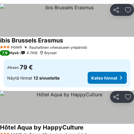
Jaa
Li
ibis Brussels Erasmus
Katso hinnat
Hotelli
Rauhallinen viheralueen ympäristö
Katso hinnat
3 Tähtiluokitus
7,9
Hyvä
4 749
Bryssel
79 €
Alkaen
Näytä hinnat
12 sivustolta
Katso hinnat
Jaa
Li
Hôtel Aqua by HappyCulture
Katso hinnat