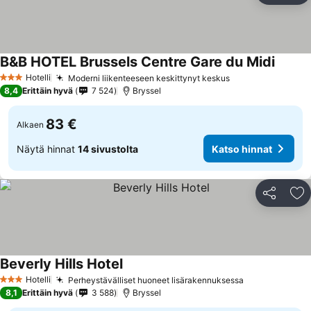
B&B HOTEL Brussels Centre Gare du Midi
Katso 
Hotelli
Moderni liikenteeseen keskittynyt keskus
Katso hinnat
3 Tähtiluokitus
8,4
Erittäin hyvä
7 524
Bryssel
83 €
Alkaen
Näytä hinnat
14 sivustolta
Katso hinnat
Jaa
Li
Beverly Hills Hotel
Katso hinnat
Hotelli
Perheystävälliset huoneet lisärakennuksessa
Katso hinnat
3 Tähtiluokitus
8,1
Erittäin hyvä
3 588
Bryssel