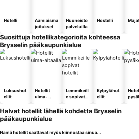
Hotelli
Aamiaisma
Huoneisto
Hostelli
Maja
joitukset
palveluilla
Suosittuja hotellikategorioita kohteessa
Brysselin pääkaupunkialue
Luksushot
Hotellit
Lemmikeill
Kylpylähot
Hotel
ellit
uima-
e sopivat
ellit
pysä
altaalla
hotellit
llä
Halvat hotellit lähellä kohdetta Brysselin
pääkaupunkialue
Nämä hotellit saattavat myös kiinnostaa sinua...