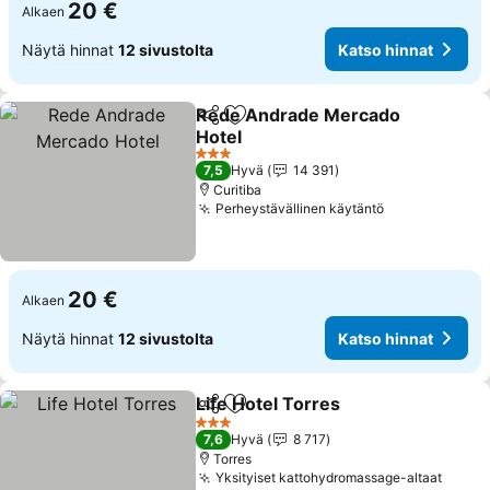
20 €
Alkaen
Näytä hinnat
12 sivustolta
Katso hinnat
Rede Andrade Mercado
Jaa
Lisää suosikkeihin
Hotel
3 Tähtiluokitus
7,5
Hyvä
14 391
Curitiba
Perheystävällinen käytäntö
20 €
Alkaen
Näytä hinnat
12 sivustolta
Katso hinnat
Life Hotel Torres
Jaa
Lisää suosikkeihin
3 Tähtiluokitus
7,6
Hyvä
8 717
Torres
Yksityiset kattohydromassage-altaat