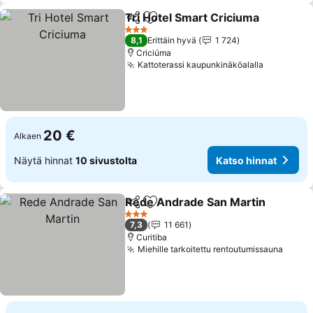
Tri Hotel Smart Criciuma
Jaa
Lisää suosikkeihin
3 Tähtiluokitus
8,1
Erittäin hyvä
1 724
Criciúma
Kattoterassi kaupunkinäköalalla
20 €
Alkaen
Näytä hinnat
10 sivustolta
Katso hinnat
Rede Andrade San Martin
Jaa
Lisää suosikkeihin
3 Tähtiluokitus
7,3
11 661
Curitiba
Miehille tarkoitettu rentoutumissauna