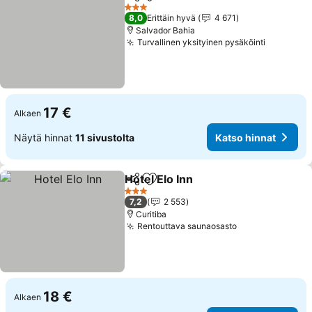
Jaa
Lisää suosikkeihin
3 Tähtiluokitus
8,0
Erittäin hyvä
4 671
Salvador Bahia
Turvallinen yksityinen pysäköinti
17 €
Alkaen
Näytä hinnat
11 sivustolta
Katso hinnat
Hotel Elo Inn
Jaa
Lisää suosikkeihin
3 Tähtiluokitus
7,2
2 553
Curitiba
Rentouttava saunaosasto
18 €
Alkaen