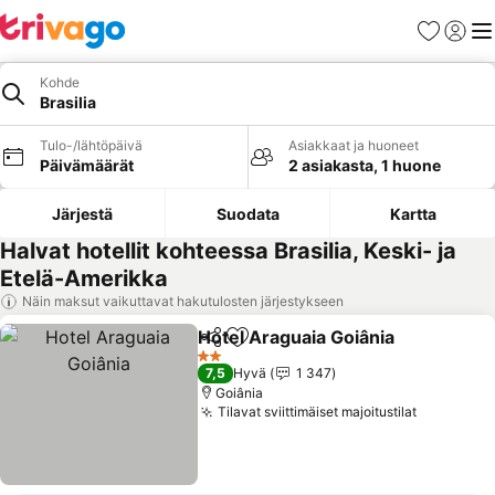
Suosikit
Kirjaud
Val
Kohde
Brasilia
Tulo-/lähtöpäivä
Asiakkaat ja huoneet
Päivämäärät
2 asiakasta, 1 huone
Järjestä
Suodata
Kartta
Halvat hotellit kohteessa Brasilia, Keski- ja
Etelä-Amerikka
Näin maksut vaikuttavat hakutulosten järjestykseen
Hotel Araguaia Goiânia
Jaa
Lisää suosikkeihin
2 Tähtiluokitus
7,5
Hyvä
1 347
Goiânia
Tilavat sviittimäiset majoitustilat