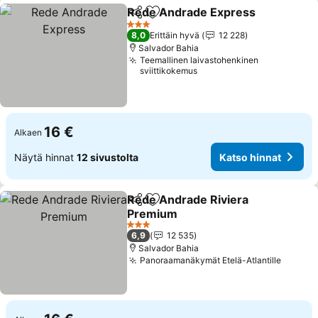
Rede Andrade Express
Jaa
Lisää suosikkeihin
3 Tähtiluokitus
8,0
Erittäin hyvä
12 228
Salvador Bahia
Teemallinen laivastohenkinen
sviittikokemus
16 €
Alkaen
Näytä hinnat
12 sivustolta
Katso hinnat
Rede Andrade Riviera
Jaa
Lisää suosikkeihin
Premium
3 Tähtiluokitus
6,9
12 535
Salvador Bahia
Panoraamanäkymät Etelä-Atlantille