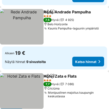
Rede Andrade Pampulha
Jaa
Lisää suosikkeihin
3 Tähtiluokitus
7,5
Hyvä
4 925
Belo Horizonte
Kaunis Pampulha-laguunin ympäristö
19 €
Alkaen
Näytä hinnat
9 sivustolta
Katso hinnat
Hotel Zata e Flats
Jaa
Lisää suosikkeihin
3 Tähtiluokitus
7,7
Hyvä
7 086
Criciúma
Monipuolinen majoitus kaupungin
keskustassa