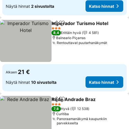
Näytä hinnat
2 sivustolta
Katso hinnat
Imperador Turismo Hotel
Jaa
Lisää suosikkeihin
3 Tähtiluokitus
8,4
Erittäin hyvä
4 581
Balneario Piçarras
Rentouttavat puutarhanäkymät
21 €
Alkaen
Näytä hinnat
10 sivustolta
Katso hinnat
Rede Andrade Braz
Jaa
Lisää suosikkeihin
3 Tähtiluokitus
7,8
Hyvä
12 538
Curitiba
Panoraamanäkymä kaupunkiin
parvekkeelta