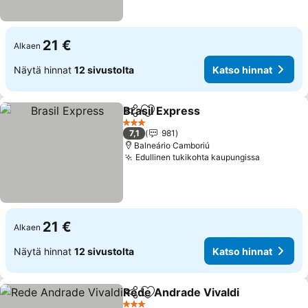
21 €
Alkaen
Näytä hinnat
12 sivustolta
Katso hinnat
Brasil Express
Jaa
Lisää suosikkeihin
3 Tähtiluokitus
7,1
981
Balneário Camboriú
Edullinen tukikohta kaupungissa
21 €
Alkaen
Näytä hinnat
12 sivustolta
Katso hinnat
Rede Andrade Vivaldi
Jaa
Lisää suosikkeihin