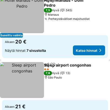
Hotel Manaus - Dom
Jaa
Lisää suosikkeihin
Pedro
7,5
Hyvä
545
Manaus
Perheystävälliset majoitustilat
Suosittu valinta
20 €
Alkaen
Näytä hinnat
7 sivustolta
Katso hinnat
Sleep airport congonhas
Jaa
Lisää suosikkeihin
2 Tähtiluokitus
7,8
Hyvä
13
São Paulo
21 €
Alkaen