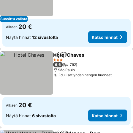
Suosittu valinta
20 €
Alkaen
Näytä hinnat
12 sivustolta
Katso hinnat
Hotel Chaves
Jaa
Lisää suosikkeihin
3 Tähtiluokitus
6,6
792
São Paulo
Edulliset yhden hengen huoneet
20 €
Alkaen
Näytä hinnat
6 sivustolta
Katso hinnat