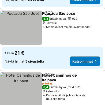
Pousada São José
Jaa
Lisää suosikkeihin
8,4
Erittäin hyvä
939
Joinville
Monipuoliset majoitusvaihtoehdot
21 €
Alkaen
Näytä hinnat
5 sivustolta
Katso hinnat
Hotel Caminhos de
Jaa
Lisää suosikkeihin
Itaipava
4 Tähtiluokitus
8,4
Erittäin hyvä
4 552
Petrópolis
Kansainvälistä ja brasilialaista
fuusiokeittiötä