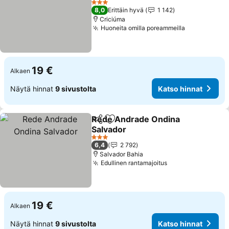
3 Tähtiluokitus
8,0
Erittäin hyvä
1 142
Criciúma
Huoneita omilla poreammeilla
19 €
Alkaen
Näytä hinnat
9 sivustolta
Katso hinnat
Rede Andrade Ondina
Jaa
Lisää suosikkeihin
Salvador
3 Tähtiluokitus
6,4
2 792
Salvador Bahia
Edullinen rantamajoitus
19 €
Alkaen
Näytä hinnat
9 sivustolta
Katso hinnat