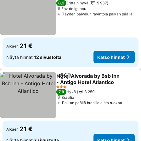
3 Tähtiluokitus
8,2
Erittäin hyvä
5 937
Foz do Iguaçu
Täyden palvelun ravintola paikan päällä
21 €
Alkaen
Näytä hinnat
12 sivustolta
Katso hinnat
Hotel Alvorada by Bsb Inn
Jaa
Lisää suosikkeihin
- Antigo Hotel Atlantico
3 Tähtiluokitus
7,9
Hyvä
3 259
Brasilia
Paikan päällä brasilialaista ruokaa
21 €
Alkaen
Näytä hinnat
7 sivustolta
Katso hinnat