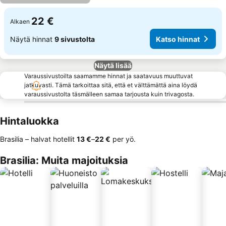
22 €
Alkaen
Näytä hinnat
9 sivustolta
Katso hinnat
Näytä lisää
Varaussivustoilta saamamme hinnat ja saatavuus muuttuvat
jatkuvasti. Tämä tarkoittaa sitä, että et välttämättä aina löydä
varaussivustolta täsmälleen samaa tarjousta kuin trivagosta.
Hintaluokka
Brasilia – halvat hotellit
‎13 €
–
‎22 €
per yö.
Brasilia: Muita majoituksia