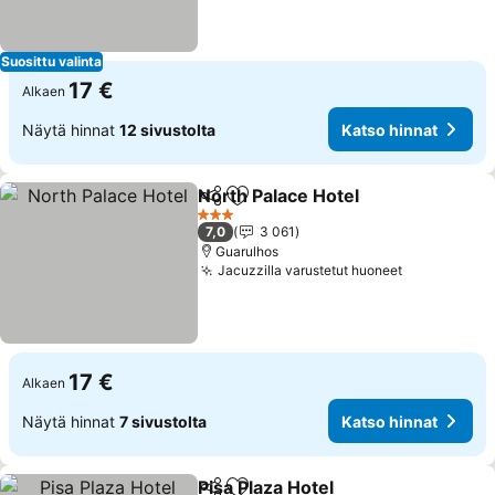
Suosittu valinta
17 €
Alkaen
Näytä hinnat
12 sivustolta
Katso hinnat
North Palace Hotel
Jaa
Lisää suosikkeihin
3 Tähtiluokitus
7,0
3 061
Guarulhos
Jacuzzilla varustetut huoneet
17 €
Alkaen
Näytä hinnat
7 sivustolta
Katso hinnat
Pisa Plaza Hotel