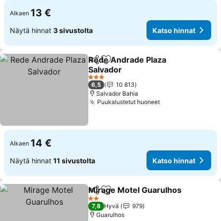
13 €
Alkaen
Näytä hinnat
3 sivustolta
Katso hinnat
Rede Andrade Plaza
Jaa
Lisää suosikkeihin
Salvador
3 Tähtiluokitus
6,5
10 813
Salvador Bahia
Puukalustetut huoneet
14 €
Alkaen
Näytä hinnat
11 sivustolta
Katso hinnat
Mirage Motel Guarulhos
Jaa
Lisää suosikkeihin
2 Tähtiluokitus
7,8
Hyvä
979
Guarulhos