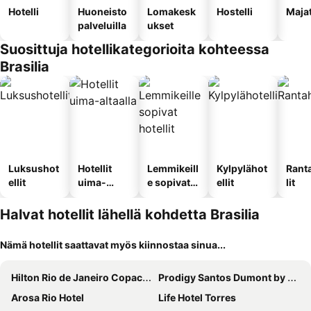
Hotelli
Huoneisto
Lomakesk
Hostelli
Maja
palveluilla
ukset
Suosittuja hotellikategorioita kohteessa
Brasilia
Luksushot
Hotellit
Lemmikeill
Kylpylähot
Rant
ellit
uima-
e sopivat
ellit
lit
altaalla
hotellit
Halvat hotellit lähellä kohdetta Brasilia
Nämä hotellit saattavat myös kiinnostaa sinua...
Hilton Rio de Janeiro Copacabana
Prodigy Santos Dumont by Wish
Arosa Rio Hotel
Life Hotel Torres