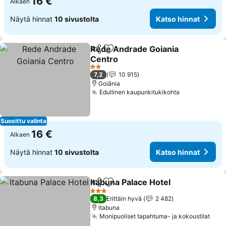
16 €
Alkaen
Näytä hinnat
10 sivustolta
Katso hinnat
Rede Andrade Goiania
Jaa
Lisää suosikkeihin
Centro
2 Tähtiluokitus
7,2
10 915
Goiânia
Edullinen kaupunkitukikohta
Suosittu valinta
16 €
Alkaen
Näytä hinnat
10 sivustolta
Katso hinnat
Itabuna Palace Hotel
Jaa
Lisää suosikkeihin
3 Tähtiluokitus
8,3
Erittäin hyvä
2 482
Itabuna
Monipuoliset tapahtuma- ja kokoustilat