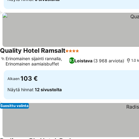
Quality Hotel Ramsalt
4 Tähtiluokitus
Katso hinnat
Erinomainen sijainti rannalla,
Loistava
(3 968 arviota)
9,1
1.0 
Erinomainen aamiaisbuffet
Katso hinnat
103 €
Alkaen
Näytä hinnat
12 sivustolta
Suosittu valinta