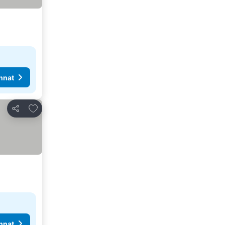
nnat
Lisää suosikkeihin
Jaa
nnat