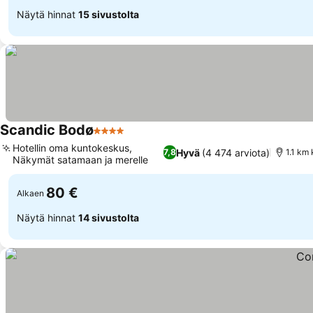
Näytä hinnat
15 sivustolta
Scandic Bodø
4 Tähtiluokitus
Katso hinnat
Hotellin oma kuntokeskus,
Hyvä
(4 474 arviota)
7,8
1.1 km
Näkymät satamaan ja merelle
Katso hinnat
80 €
Alkaen
Näytä hinnat
14 sivustolta