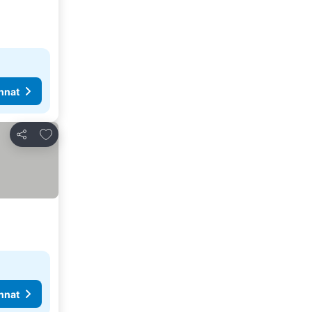
nnat
Lisää suosikkeihin
Jaa
nnat