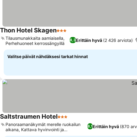
Thon Hotel Skagen
3 Tähtiluokitus
Katso hinnat
Tilausmunakkaita aamiaisella,
Erittäin hyvä
(2 426 arviota)
8,3
Perhehuoneet kerrossängyillä
Katso hinnat
Valitse päivät nähdäksesi tarkat hinnat
Saltstraumen Hotel
3 Tähtiluokitus
Katso hinnat
Panoraamanäkymät merelle ruokailun
Erittäin hyvä
(870 arv
8,1
aikana, Kattava hyvinvointi ja
Katso hinnat
rentoutuminen