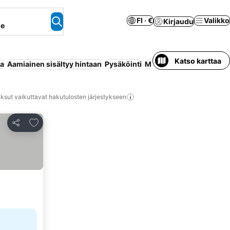
FI · €
Valikko
Kirjaudu
ne
Katso karttaa
aa
Aamiainen sisältyy hintaan
Pysäköinti
Maksuton peruutus
Lem
ksut vaikuttavat hakutulosten järjestykseen
Lisää suosikkeihin
Jaa