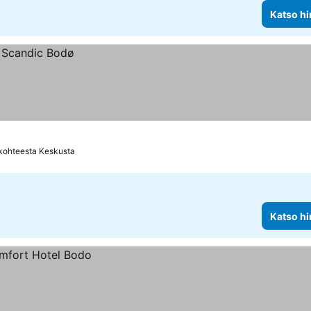
Katso hi
 kohteesta Keskusta
Katso hi