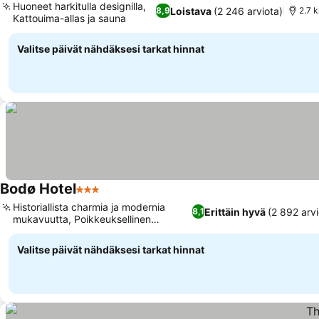
Huoneet harkitulla designilla,
Loistava
(2 246 arviota)
8,9
2.7 
Kattouima-allas ja sauna
Katso hinnat
Valitse päivät nähdäksesi tarkat hinnat
Bodø Hotel
3 Tähtiluokitus
Katso hinnat
Historiallista charmia ja modernia
Erittäin hyvä
(2 892 arvi
8,1
mukavuutta, Poikkeuksellinen
Katso hinnat
aamiaisbuffet
Valitse päivät nähdäksesi tarkat hinnat