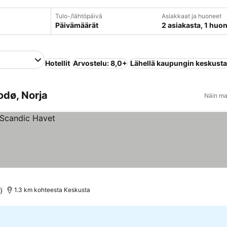
Tulo-/lähtöpäivä
Asiakkaat ja huoneet
Päivämäärät
2 asiakasta, 1 huo
Hotellit
Arvostelu: 8,0+
Lähellä kaupungin keskust
odø, Norja
Näin ma
)
1.3 km kohteesta Keskusta