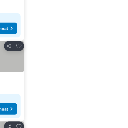
nnat
Lisää suosikkeihin
Jaa
nnat
Lisää suosikkeihin