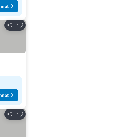
nnat
Lisää suosikkeihin
Jaa
nnat
Lisää suosikkeihin
Jaa