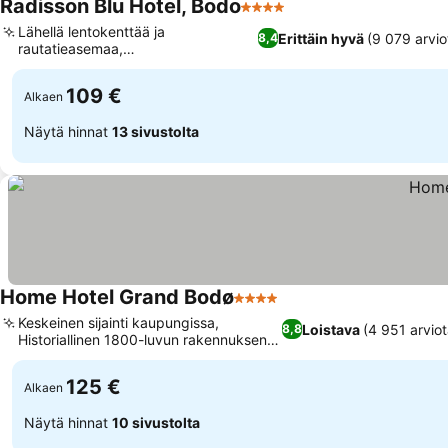
Radisson Blu Hotel, Bodo
4 Tähtiluokitus
Katso hinnat
Lähellä lentokenttää ja
Erittäin hyvä
(9 079 arvio
8,4
rautatieasemaa,
Katso hinnat
Panoraamakattobaari näköaloilla
109 €
Alkaen
Näytä hinnat
13 sivustolta
Home Hotel Grand Bodø
4 Tähtiluokitus
Katso hinnat
Keskeinen sijainti kaupungissa,
Loistava
(4 951 arviot
8,8
Historiallinen 1800-luvun rakennuksen
Katso hinnat
viehätys
125 €
Alkaen
Näytä hinnat
10 sivustolta