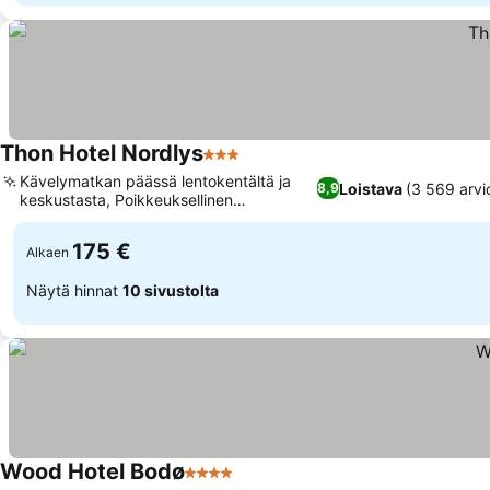
Thon Hotel Nordlys
3 Tähtiluokitus
Katso hinnat
Kävelymatkan päässä lentokentältä ja
Loistava
(3 569 arvi
8,9
keskustasta, Poikkeuksellinen
Katso hinnat
aamiaisbuffet
175 €
Alkaen
Näytä hinnat
10 sivustolta
Wood Hotel Bodø
4 Tähtiluokitus
Katso hinnat