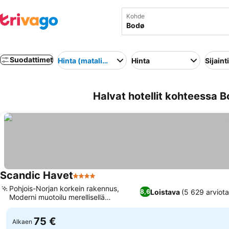
Kohde
Suodattimet
Hinta (matalimmasta korkeimpaan)
Hinta
Sijainti
Halvat hotellit kohteessa B
Scandic Havet
4 Tähtiluokitus
Katso hinnat
Pohjois-Norjan korkein rakennus,
Loistava
(5 629 arviota
8,6
Moderni muotoilu merellisellä
Katso hinnat
inspiraatiolla
75 €
Alkaen