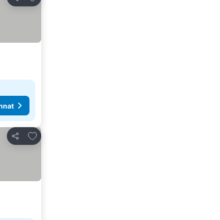
Jaa
nnat
Lisää suosikkeihin
Jaa