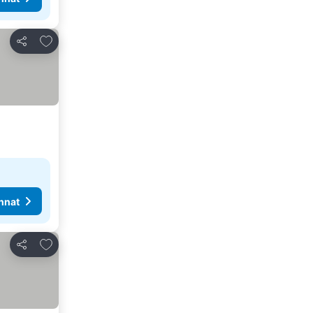
Lisää suosikkeihin
Jaa
nnat
Lisää suosikkeihin
Jaa