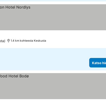
ota)
1.4 km kohteesta Keskusta
Katso hi