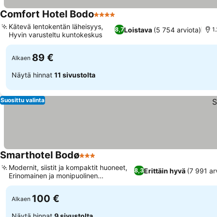
Comfort Hotel Bodo
4 Tähtiluokitus
Katso hinnat
Kätevä lentokentän läheisyys,
Loistava
(5 754 arviota)
8,7
1
Hyvin varusteltu kuntokeskus
Katso hinnat
89 €
Alkaen
Näytä hinnat
11 sivustolta
Suosittu valinta
Smarthotel Bodø
3 Tähtiluokitus
Katso hinnat
Modernit, siistit ja kompaktit huoneet,
Erittäin hyvä
(7 991 ar
8,3
Erinomainen ja monipuolinen
Katso hinnat
aamiaisbuffet
100 €
Alkaen
Näytä hinnat
9 sivustolta