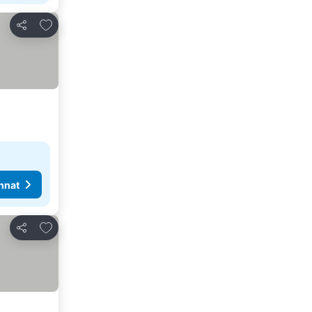
Lisää suosikkeihin
Jaa
nnat
Lisää suosikkeihin
Jaa