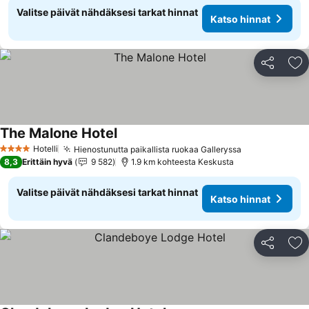
Valitse päivät nähdäksesi tarkat hinnat
Katso hinnat
Jaa
Li
The Malone Hotel
Katso hinnat
Hotelli
Hienostunutta paikallista ruokaa Galleryssa
Katso hinnat
4 Tähtiluokitus
8,3
Erittäin hyvä
9 582
1.9 km kohteesta Keskusta
Valitse päivät nähdäksesi tarkat hinnat
Katso hinnat
Jaa
Li