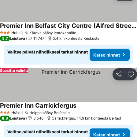
Premier Inn Belfast City Centre (Alfred Street) hotel
Katso hinnat
Hotelli
Kätevä pääsy lentokentälle
Katso hinnat
3 Tähtiluokitus
8,7
Loistava
11 747
0.4 km kohteesta Keskusta
Valitse päivät nähdäksesi tarkat hinnat
Katso hinnat
Suosittu valinta
Jaa
Li
Premier Inn Carrickfergus
Katso hinnat
Hotelli
Helppo pääsy Belfastiin
Katso hinnat
3 Tähtiluokitus
8,8
Loistava
3 546
Carrickfergus, 14.9 km kohteesta Belfast
Valitse päivät nähdäksesi tarkat hinnat
Katso hinnat