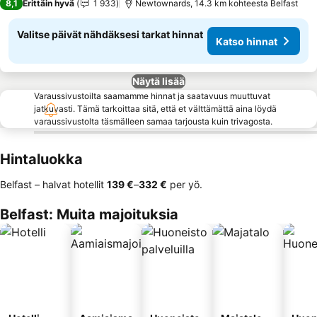
8,1
Erittäin hyvä
1 933
Newtownards, 14.3 km kohteesta Belfast
Valitse päivät nähdäksesi tarkat hinnat
Katso hinnat
Näytä lisää
Varaussivustoilta saamamme hinnat ja saatavuus muuttuvat
jatkuvasti. Tämä tarkoittaa sitä, että et välttämättä aina löydä
varaussivustolta täsmälleen samaa tarjousta kuin trivagosta.
Hintaluokka
Belfast – halvat hotellit
‎139 €
–
‎332 €
per yö.
Belfast: Muita majoituksia