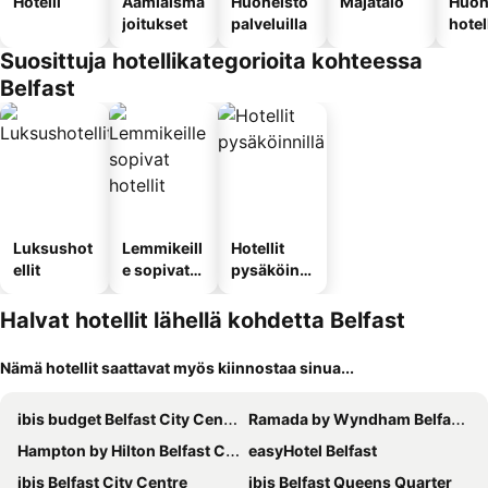
Hotelli
Aamiaisma
Huoneisto
Majatalo
Huon
joitukset
palveluilla
hotel
Suosittuja hotellikategorioita kohteessa
Belfast
Luksushot
Lemmikeill
Hotellit
ellit
e sopivat
pysäköinni
hotellit
llä
Halvat hotellit lähellä kohdetta Belfast
Nämä hotellit saattavat myös kiinnostaa sinua...
ibis budget Belfast City Centre
Ramada by Wyndham Belfast City Centre
Hampton by Hilton Belfast City Centre
easyHotel Belfast
ibis Belfast City Centre
ibis Belfast Queens Quarter