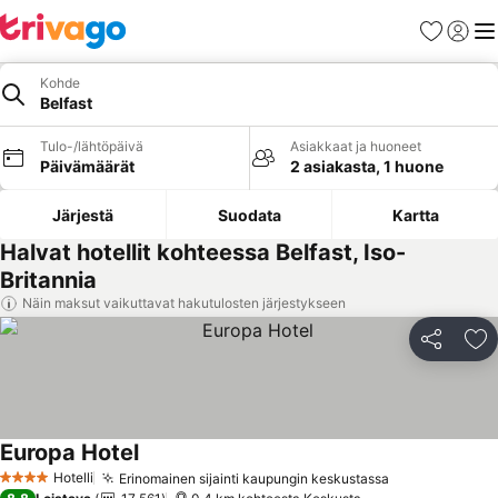
Suosikit
Kirjaud
Val
Kohde
Belfast
Tulo-/lähtöpäivä
Asiakkaat ja huoneet
Päivämäärät
2 asiakasta, 1 huone
Järjestä
Suodata
Kartta
Halvat hotellit kohteessa Belfast, Iso-
Britannia
Näin maksut vaikuttavat hakutulosten järjestykseen
Jaa
Li
Europa Hotel
Katso hinnat
Hotelli
Erinomainen sijainti kaupungin keskustassa
Katso hinnat
4 Tähtiluokitus