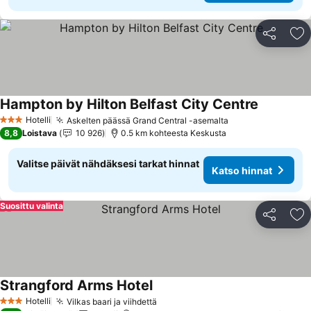
Jaa
Li
Hampton by Hilton Belfast City Centre
Katso hin
Hotelli
Askelten päässä Grand Central -asemalta
Katso hinnat
3 Tähtiluokitus
8,8
Loistava
10 926
0.5 km kohteesta Keskusta
Valitse päivät nähdäksesi tarkat hinnat
Katso hinnat
Suosittu valinta
Jaa
Li
Strangford Arms Hotel
Katso hinnat
Hotelli
Vilkas baari ja viihdettä
Katso hinnat
3 Tähtiluokitus