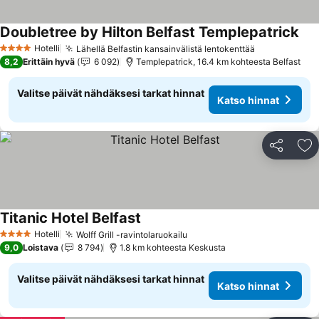
Doubletree by Hilton Belfast Templepatrick
Kat
Hotelli
Lähellä Belfastin kansainvälistä lentokenttää
Katso hinna
4 Tähtiluokitus
8,2
Erittäin hyvä
6 092
Templepatrick, 16.4 km kohteesta Belfast
Valitse päivät nähdäksesi tarkat hinnat
Katso hinnat
Jaa
Li
Titanic Hotel Belfast
Katso hinnat
Hotelli
Wolff Grill -ravintolaruokailu
Katso hinnat
4 Tähtiluokitus
9,0
Loistava
8 794
1.8 km kohteesta Keskusta
Valitse päivät nähdäksesi tarkat hinnat
Katso hinnat