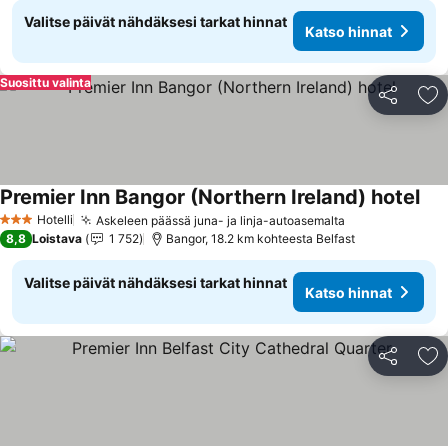
Valitse päivät nähdäksesi tarkat hinnat
Katso hinnat
Suosittu valinta
Jaa
Li
Premier Inn Bangor (Northern Ireland) hotel
Kat
Hotelli
Askeleen päässä juna- ja linja-autoasemalta
Katso hinnat
3 Tähtiluokitus
8,8
Loistava
1 752
Bangor, 18.2 km kohteesta Belfast
Valitse päivät nähdäksesi tarkat hinnat
Katso hinnat
Jaa
Li