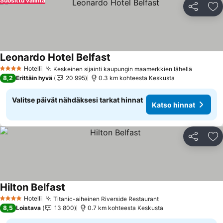
Suosittu valinta
Jaa
Li
Leonardo Hotel Belfast
Katso hinnat
Hotelli
Keskeinen sijainti kaupungin maamerkkien lähellä
Katso hi
4 Tähtiluokitus
8,2
Erittäin hyvä
20 995
0.3 km kohteesta Keskusta
Valitse päivät nähdäksesi tarkat hinnat
Katso hinnat
Jaa
Li
Hilton Belfast
Katso hinnat
Hotelli
Titanic-aiheinen Riverside Restaurant
Katso hinnat
4 Tähtiluokitus
8,5
Loistava
13 800
0.7 km kohteesta Keskusta