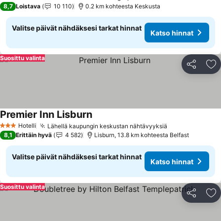
5 Tähtiluokitus
8,7
Loistava
10 110
0.2 km kohteesta Keskusta
Valitse päivät nähdäksesi tarkat hinnat
Katso hinnat
Suosittu valinta
Jaa
Li
Premier Inn Lisburn
Katso hinnat
Hotelli
Lähellä kaupungin keskustan nähtävyyksiä
Katso hinnat
3 Tähtiluokitus
8,1
Erittäin hyvä
4 582
Lisburn, 13.8 km kohteesta Belfast
Valitse päivät nähdäksesi tarkat hinnat
Katso hinnat
Suosittu valinta
Jaa
Li