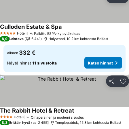
Jaa
Li
Culloden Estate & Spa
Katso hinnat
Hotelli
Palkittu ESPA-kylpyläkeidas
Katso hinnat
5 Tähtiluokitus
8,9
Loistava
6 441
Holywood, 10.2 km kohteesta Belfast
332 €
Alkaen
Näytä hinnat
11 sivustolta
Katso hinnat
Jaa
Li
The Rabbit Hotel & Retreat
Katso hinnat
Hotelli
Omaperäinen ja moderni sisustus
Katso hinnat
4 Tähtiluokitus
8,3
Erittäin hyvä
2 455
Templepatrick, 15.8 km kohteesta Belfast