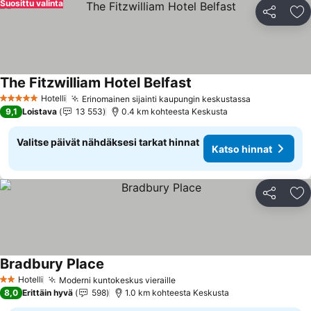
Suosittu valinta
Jaa
Li
The Fitzwilliam Hotel Belfast
Katso hinnat
Hotelli
Erinomainen sijainti kaupungin keskustassa
Katso hinna
5 Tähtiluokitus
9,1
Loistava
13 553
0.4 km kohteesta Keskusta
Valitse päivät nähdäksesi tarkat hinnat
Katso hinnat
Jaa
Li
Bradbury Place
Katso hinnat
Hotelli
Moderni kuntokeskus vieraille
Katso hinnat
2 Tähtiluokitus
8,0
Erittäin hyvä
598
1.0 km kohteesta Keskusta