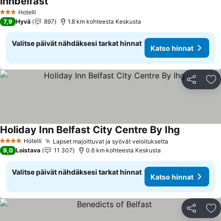
innbelfast
Katso hinnat
Hotelli
3 Tähtiluokitus
7,9
Hyvä
897
1.8 km kohteesta Keskusta
Valitse päivät nähdäksesi tarkat hinnat
Katso hinnat
Jaa
Li
Holiday Inn Belfast City Centre By Ihg
Katso hinn
Hotelli
Lapset majoittuvat ja syövät veloituksetta
Katso hinnat
4 Tähtiluokitus
9,0
Loistava
11 307
0.6 km kohteesta Keskusta
Valitse päivät nähdäksesi tarkat hinnat
Katso hinnat
Jaa
Li