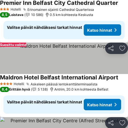
Premier Inn Belfast City Cathedral Quarter
Kats
Hotelli
Erinomainen sijainti Cathedral Quarterissa
Katso hinnat
3 Tähtiluokitus
8,5
Loistava
10 586
0.5 km kohteesta Keskusta
Valitse päivät nähdäksesi tarkat hinnat
Katso hinnat
Suosittu valinta
Jaa
Li
Maldron Hotel Belfast International Airport
Kats
Hotelli
Askeleen päässä lentokenttäterminaalista
Katso hinnat
4 Tähtiluokitus
8,4
Erittäin hyvä
5 138
Antrim, 20.0 km kohteesta Belfast
Valitse päivät nähdäksesi tarkat hinnat
Katso hinnat
Jaa
Li