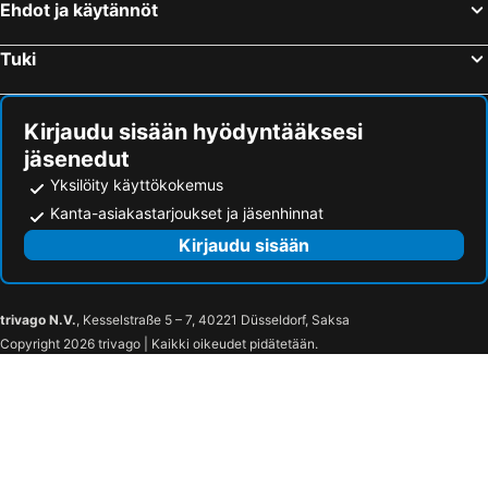
Ehdot ja käytännöt
Number 11 by the Warren Collection
Gregory by the Warren Collection
Belfast Connswater Town House
Strangford Arms Hotel
Tuki
Bradbury Place
Benedicts of Belfast
Aloft Belfast Titanic Quarter
House Belfast
Kirjaudu sisään hyödyntääksesi
The Harrison Chambers of Distinction
Ocho Homes Lux By Eight Continents, Belfast
jäsenedut
Culloden Estate & Spa
Gweebarra
Yksilöity käyttökokemus
Premier Inn Bangor (Northern Ireland) hotel
The Nines
Kanta-asiakastarjoukset ja jäsenhinnat
Kirjaudu sisään
trivago N.V.
, Kesselstraße 5 – 7, 40221 Düsseldorf, Saksa
Copyright 2026 trivago | Kaikki oikeudet pidätetään.