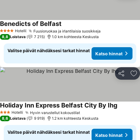
Benedicts of Belfast
Katso hinnat
Hotelli
Fuusioruokaa ja irlantilaisia suosikkeja
Katso hinnat
4 Tähtiluokitus
8,8
Loistava
7 215
1.0 km kohteesta Keskusta
Valitse päivät nähdäksesi tarkat hinnat
Katso hinnat
Jaa
Li
Holiday Inn Express Belfast City By Ihg
Katso hin
Hotelli
Hyvin varustellut kokoustilat
Katso hinnat
3 Tähtiluokitus
8,6
Loistava
9 919
1.2 km kohteesta Keskusta
Valitse päivät nähdäksesi tarkat hinnat
Katso hinnat