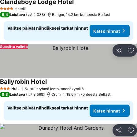
Clandeboye Lodge Hotel
Katso hinnat
Hotelli
4 Tähtiluokitus
9,4
Loistava
4 338
Bangor, 14.2 km kohteesta Belfast
Valitse päivät nähdäksesi tarkat hinnat
Katso hinnat
Suosittu valinta
Jaa
Li
Ballyrobin Hotel
Katso hinnat
Hotelli
Istuinryhmä lentokonenäkymillä
Katso hinnat
3 Tähtiluokitus
8,8
Loistava
3 568
Crumlin, 18.6 km kohteesta Belfast
Valitse päivät nähdäksesi tarkat hinnat
Katso hinnat
Jaa
Li