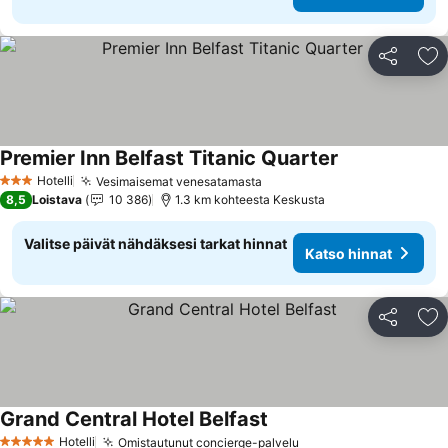
Jaa
Li
Premier Inn Belfast Titanic Quarter
Katso hinnat
Hotelli
Vesimaisemat venesatamasta
Katso hinnat
3 Tähtiluokitus
8,5
Loistava
10 386
1.3 km kohteesta Keskusta
Valitse päivät nähdäksesi tarkat hinnat
Katso hinnat
Jaa
Li
Grand Central Hotel Belfast
Katso hinnat
Hotelli
Omistautunut concierge-palvelu
Katso hinnat