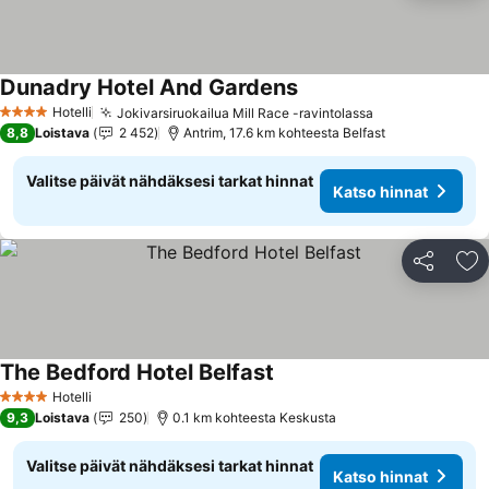
Dunadry Hotel And Gardens
Katso hinnat
Hotelli
Jokivarsiruokailua Mill Race -ravintolassa
Katso hinnat
4 Tähtiluokitus
8,8
Loistava
2 452
Antrim, 17.6 km kohteesta Belfast
Valitse päivät nähdäksesi tarkat hinnat
Katso hinnat
Jaa
Li
The Bedford Hotel Belfast
Katso hinnat
Hotelli
4 Tähtiluokitus
9,3
Loistava
250
0.1 km kohteesta Keskusta
Valitse päivät nähdäksesi tarkat hinnat
Katso hinnat