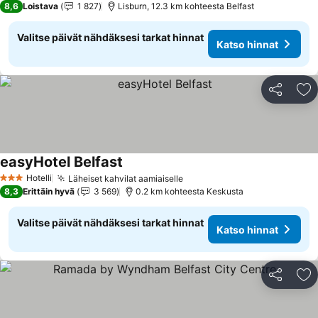
8,6
Loistava
1 827
Lisburn, 12.3 km kohteesta Belfast
Valitse päivät nähdäksesi tarkat hinnat
Katso hinnat
Jaa
Li
easyHotel Belfast
Katso hinnat
Hotelli
Läheiset kahvilat aamiaiselle
Katso hinnat
3 Tähtiluokitus
8,3
Erittäin hyvä
3 569
0.2 km kohteesta Keskusta
Valitse päivät nähdäksesi tarkat hinnat
Katso hinnat
Jaa
Li