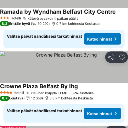
Ramada by Wyndham Belfast City Centre
Katso
Hotelli
Kätevä pysäköinti paikan päällä
Katso hinnat
3 Tähtiluokitus
8,3
Erittäin hyvä
10 292
0.7 km kohteesta Keskusta
Valitse päivät nähdäksesi tarkat hinnat
Katso hinnat
Jaa
Li
Crowne Plaza Belfast By Ihg
Katso hinnat
Hotelli
Ylellinen kylpylä TEMPLESPA-tuotteilla
Katso hinnat
4 Tähtiluokitus
8,7
Loistava
12 658
5.3 km kohteesta Keskusta
Valitse päivät nähdäksesi tarkat hinnat
Katso hinnat