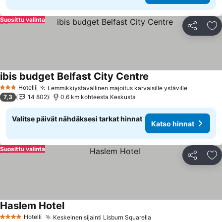
Suosittu valinta
Jaa
Li
ibis budget Belfast City Centre
Katso hinnat
Hotelli
Lemmikkiystävällinen majoitus karvaisille ystäville
Katso hin
3 Tähtiluokitus
7,3
14 802
0.6 km kohteesta Keskusta
Valitse päivät nähdäksesi tarkat hinnat
Katso hinnat
Suosittu valinta
Jaa
Li
Haslem Hotel
Katso hinnat
Hotelli
Keskeinen sijainti Lisburn Squarella
Katso hinnat
4 Tähtiluokitus