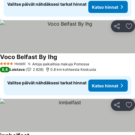
Valitse päivät nähdäksesi tarkat hinnat
Katso hinnat
Jaa
Li
Voco Belfast By Ihg
Katso hinnat
Hotelli
Aitoja paikallisia makuja Pomossa
Katso hinnat
4 Tähtiluokitus
8,8
Loistava
2 828
0.8 km kohteesta Keskusta
Valitse päivät nähdäksesi tarkat hinnat
Katso hinnat
Jaa
Li