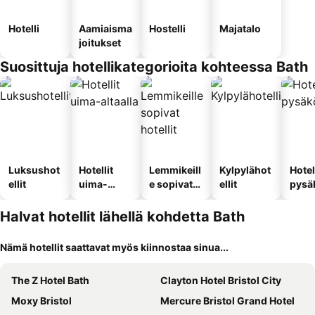
Hotelli
Aamiaisma
Hostelli
Majatalo
joitukset
Suosittuja hotellikategorioita kohteessa Bath
Luksushot
Hotellit
Lemmikeill
Kylpylähot
Hotel
ellit
uima-
e sopivat
ellit
pysä
altaalla
hotellit
llä
Halvat hotellit lähellä kohdetta Bath
Nämä hotellit saattavat myös kiinnostaa sinua...
The Z Hotel Bath
Clayton Hotel Bristol City
Moxy Bristol
Mercure Bristol Grand Hotel