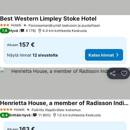
Best Western Limpley Stoke Hotel
Hotelli
Panoraamanäkymät laaksoon ja puutarhaan
3 Tähtiluokitus
7,6
Hyvä
8 178
4.4 km kohteesta Keskusta
157 €
Alkaen
Näytä hinnat
12 sivustolta
Katso hinnat
Jaa
Li
Henrietta House, a member of Radisson Individuals
Hotelli
Palkittu iltapäivätee-kokemus
4 Tähtiluokitus
8,4
Erittäin hyvä
11 900
1.0 km kohteesta Keskusta
163 €
Alkaen