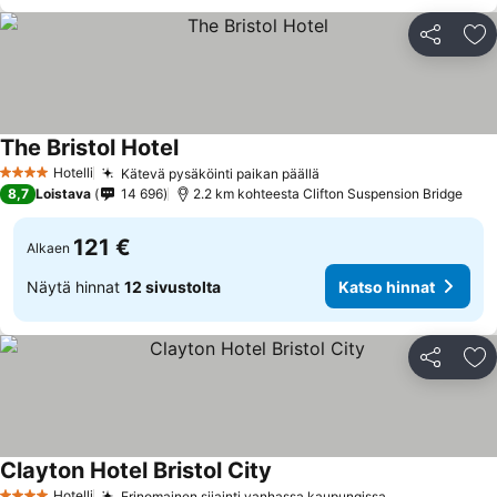
Jaa
Li
The Bristol Hotel
Hotelli
Kätevä pysäköinti paikan päällä
4 Tähtiluokitus
8,7
Loistava
14 696
2.2 km kohteesta Clifton Suspension Bridge
121 €
Alkaen
Näytä hinnat
12 sivustolta
Katso hinnat
Jaa
Li
Clayton Hotel Bristol City
Hotelli
Erinomainen sijainti vanhassa kaupungissa