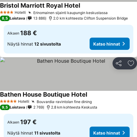
Bristol Marriott Royal Hotel
Hotelli
Erinomainen sijainti kaupungin keskustassa
4 Tähtiluokitus
8,5
Loistava
13 886
2.0 km kohteesta Clifton Suspension Bridge
188 €
Alkaen
Näytä hinnat
12 sivustolta
Katso hinnat
Jaa
Li
Bathen House Boutique Hotel
Hotelli
Bouvardia-ravintolan fine dining
5 Tähtiluokitus
9,5
Loistava
2 769
2.8 km kohteesta Keskusta
197 €
Alkaen
Näytä hinnat
11 sivustolta
Katso hinnat