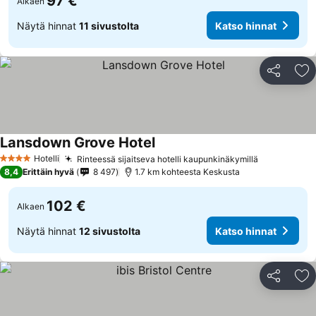
97 €
Alkaen
Näytä hinnat
11 sivustolta
Katso hinnat
Jaa
Li
Lansdown Grove Hotel
Hotelli
Rinteessä sijaitseva hotelli kaupunkinäkymillä
4 Tähtiluokitus
8,4
Erittäin hyvä
8 497
1.7 km kohteesta Keskusta
102 €
Alkaen
Näytä hinnat
12 sivustolta
Katso hinnat
Jaa
Li