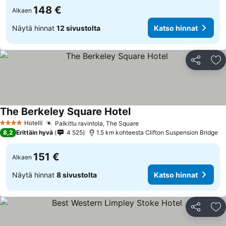
148 €
Alkaen
Näytä hinnat
12 sivustolta
Katso hinnat
Jaa
Li
The Berkeley Square Hotel
Hotelli
Palkittu ravintola, The Square
4 Tähtiluokitus
8,2
Erittäin hyvä
4 525
1.5 km kohteesta Clifton Suspension Bridge
151 €
Alkaen
Näytä hinnat
8 sivustolta
Katso hinnat
Jaa
Li