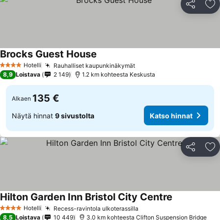
Jaa
Li
Brocks Guest House
Hotelli
Rauhalliset kaupunkinäkymät
4 Tähtiluokitus
8,9
Loistava
2 149
1.2 km kohteesta Keskusta
135 €
Alkaen
Näytä hinnat
9 sivustolta
Katso hinnat
Jaa
Li
Hilton Garden Inn Bristol City Centre
Hotelli
Recess-ravintola ulkoterassilla
4 Tähtiluokitus
8,5
Loistava
10 449
3.0 km kohteesta Clifton Suspension Bridge