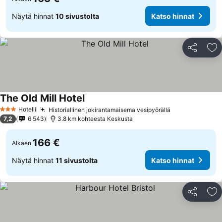
Näytä hinnat
10 sivustolta
Katso hinnat
Jaa
Li
The Old Mill Hotel
Hotelli
Historiallinen jokirantamaisema vesipyörällä
3 Tähtiluokitus
7,2
6 543
3.8 km kohteesta Keskusta
166 €
Alkaen
Näytä hinnat
11 sivustolta
Katso hinnat
Jaa
Li