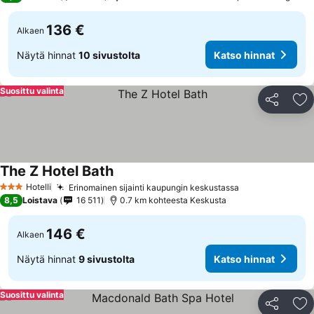
136 €
Alkaen
Näytä hinnat
10 sivustolta
Katso hinnat
Suosittu valinta
Jaa
Li
The Z Hotel Bath
Hotelli
Erinomainen sijainti kaupungin keskustassa
3 Tähtiluokitus
8,5
Loistava
16 511
0.7 km kohteesta Keskusta
146 €
Alkaen
Näytä hinnat
9 sivustolta
Katso hinnat
Suosittu valinta
Jaa
Li