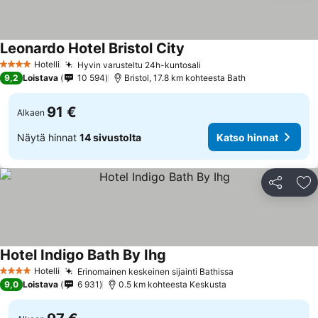
Leonardo Hotel Bristol City
Hotelli
Hyvin varusteltu 24h-kuntosali
4 Tähtiluokitus
9,2
Loistava
10 594
Bristol, 17.8 km kohteesta Bath
91 €
Alkaen
Näytä hinnat
14 sivustolta
Katso hinnat
Jaa
Li
Hotel Indigo Bath By Ihg
Hotelli
Erinomainen keskeinen sijainti Bathissa
4 Tähtiluokitus
9,0
Loistava
6 931
0.5 km kohteesta Keskusta