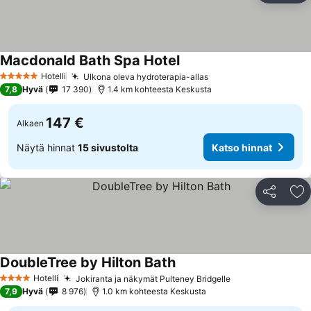
Macdonald Bath Spa Hotel
Hotelli
Ulkona oleva hydroterapia-allas
5 Tähtiluokitus
7,8
Hyvä
17 390
1.4 km kohteesta Keskusta
147 €
Alkaen
Näytä hinnat
15 sivustolta
Katso hinnat
Jaa
Li
DoubleTree by Hilton Bath
Hotelli
Jokiranta ja näkymät Pulteney Bridgelle
4 Tähtiluokitus
7,9
Hyvä
8 976
1.0 km kohteesta Keskusta