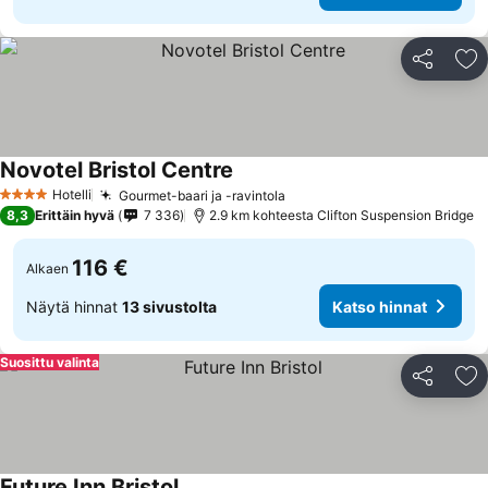
Jaa
Li
Novotel Bristol Centre
Hotelli
Gourmet-baari ja -ravintola
4 Tähtiluokitus
8,3
Erittäin hyvä
7 336
2.9 km kohteesta Clifton Suspension Bridge
116 €
Alkaen
Näytä hinnat
13 sivustolta
Katso hinnat
Suosittu valinta
Jaa
Li
Future Inn Bristol