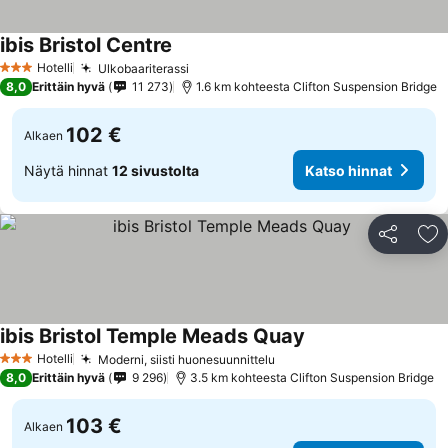
ibis Bristol Centre
Hotelli
Ulkobaariterassi
3 Tähtiluokitus
8,0
Erittäin hyvä
11 273
1.6 km kohteesta Clifton Suspension Bridge
102 €
Alkaen
Näytä hinnat
12 sivustolta
Katso hinnat
Jaa
Li
ibis Bristol Temple Meads Quay
Hotelli
Moderni, siisti huonesuunnittelu
3 Tähtiluokitus
8,0
Erittäin hyvä
9 296
3.5 km kohteesta Clifton Suspension Bridge
103 €
Alkaen