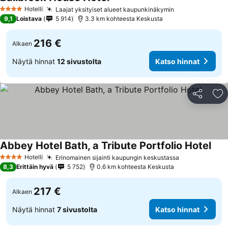
Hotelli
Laajat yksityiset alueet kaupunkinäkymin
4 Tähtiluokitus
9,1
Loistava
5 914
3.3 km kohteesta Keskusta
216 €
Alkaen
Näytä hinnat
12 sivustolta
Katso hinnat
Jaa
Li
Abbey Hotel Bath, a Tribute Portfolio Hotel
Hotelli
Erinomainen sijainti kaupungin keskustassa
4 Tähtiluokitus
8,3
Erittäin hyvä
5 752
0.6 km kohteesta Keskusta
217 €
Alkaen
Näytä hinnat
7 sivustolta
Katso hinnat