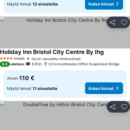
Näytä hinnat
12 sivustolta
Katso hinnat
Jaa
Li
Holiday Inn Bristol City Centre By Ihg
Hotelli
Hyvin varusteltu minikuntosali
4 Tähtiluokitus
8,6
Loistava
8 812
3.0 km kohteesta Clifton Suspension Bridge
110 €
Alkaen
Näytä hinnat
11 sivustolta
Katso hinnat
Jaa
Li