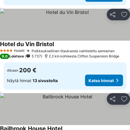
Jaa
Li
Hotel du Vin Bristol
Hotelli
Poikkeuksellinen tilauksesta valmistettu aamiainen
4 Tähtiluokitus
9,0
Loistava
5 737
2.2 km kohteesta Clifton Suspension Bridge
200 €
Alkaen
Näytä hinnat
13 sivustolta
Katso hinnat
Jaa
Li
Bailbrook House Hotel