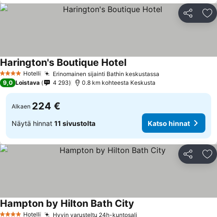
Jaa
Li
Harington's Boutique Hotel
Hotelli
Erinomainen sijainti Bathin keskustassa
4 Tähtiluokitus
9,0
Loistava
4 293
0.8 km kohteesta Keskusta
224 €
Alkaen
Näytä hinnat
11 sivustolta
Katso hinnat
Jaa
Li
Hampton by Hilton Bath City
Hotelli
Hyvin varusteltu 24h-kuntosali