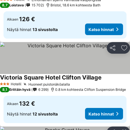
4 Tähtiluokitus
8,7
Loistava
15 702
Bristol, 18.6 km kohteesta Bath
126 €
Alkaen
Näytä hinnat
13 sivustolta
Katso hinnat
Jaa
Li
Victoria Square Hotel Clifton Village
Hotelli
Huoneet puistonäköalalla
3 Tähtiluokitus
8,1
Erittäin hyvä
6 299
0.8 km kohteesta Clifton Suspension Bridge
132 €
Alkaen
Näytä hinnat
12 sivustolta
Katso hinnat