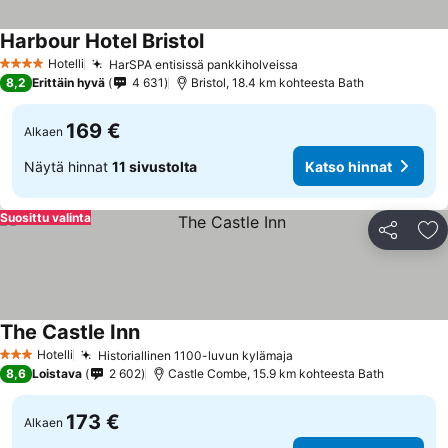
Harbour Hotel Bristol
Hotelli
HarSPA entisissä pankkiholveissa
4 Tähtiluokitus
8,2
Erittäin hyvä
4 631
Bristol, 18.4 km kohteesta Bath
169 €
Alkaen
Näytä hinnat
11 sivustolta
Katso hinnat
Suosittu valinta
Jaa
Li
The Castle Inn
Hotelli
Historiallinen 1100-luvun kylämaja
3 Tähtiluokitus
8,6
Loistava
2 602
Castle Combe, 15.9 km kohteesta Bath
173 €
Alkaen