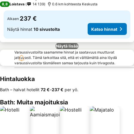
4 Tähtiluokitus
8,8
Loistava
14 139
0.6 km kohteesta Keskusta
237 €
Alkaen
Näytä hinnat
10 sivustolta
Katso hinnat
Näytä lisää
Varaussivustoilta saamamme hinnat ja saatavuus muuttuvat
jatkuvasti. Tämä tarkoittaa sitä, että et välttämättä aina löydä
varaussivustolta täsmälleen samaa tarjousta kuin trivagosta.
Hintaluokka
Bath – halvat hotellit
‎72 €
–
‎237 €
per yö.
Bath: Muita majoituksia