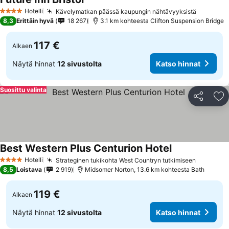
Hotelli
Kävelymatkan päässä kaupungin nähtävyyksistä
4 Tähtiluokitus
8,3
Erittäin hyvä
18 267
3.1 km kohteesta Clifton Suspension Bridge
117 €
Alkaen
Näytä hinnat
12 sivustolta
Katso hinnat
Suosittu valinta
Jaa
Li
Best Western Plus Centurion Hotel
Hotelli
Strateginen tukikohta West Countryn tutkimiseen
4 Tähtiluokitus
8,5
Loistava
2 919
Midsomer Norton, 13.6 km kohteesta Bath
119 €
Alkaen
Näytä hinnat
12 sivustolta
Katso hinnat