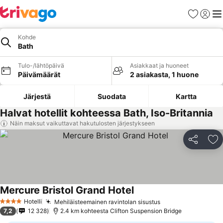
Suosikit
Kirjaud
Val
Kohde
Bath
Tulo-/lähtöpäivä
Asiakkaat ja huoneet
Päivämäärät
2 asiakasta, 1 huone
Järjestä
Suodata
Kartta
Halvat hotellit kohteessa Bath, Iso-Britannia
Näin maksut vaikuttavat hakutulosten järjestykseen
Jaa
Li
Mercure Bristol Grand Hotel
Hotelli
Mehiläisteemainen ravintolan sisustus
4 Tähtiluokitus
7,2
12 328
2.4 km kohteesta Clifton Suspension Bridge