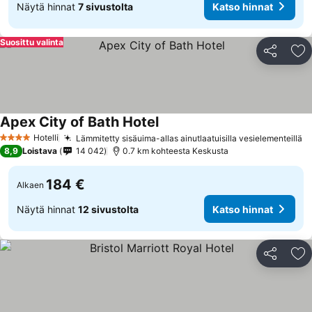
Näytä hinnat
7 sivustolta
Katso hinnat
Suosittu valinta
Jaa
Li
Apex City of Bath Hotel
Hotelli
Lämmitetty sisäuima-allas ainutlaatuisilla vesielementeillä
4 Tähtiluokitus
8,9
Loistava
14 042
0.7 km kohteesta Keskusta
184 €
Alkaen
Näytä hinnat
12 sivustolta
Katso hinnat
Jaa
Li