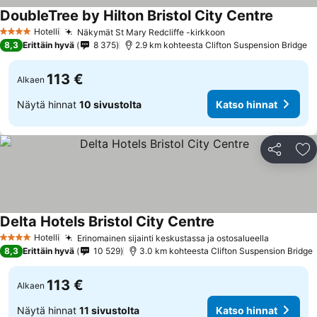
DoubleTree by Hilton Bristol City Centre
Hotelli
Näkymät St Mary Redcliffe -kirkkoon
4 Tähtiluokitus
8,3
Erittäin hyvä
8 375
2.9 km kohteesta Clifton Suspension Bridge
113 €
Alkaen
Näytä hinnat
10 sivustolta
Katso hinnat
Jaa
Li
Delta Hotels Bristol City Centre
Hotelli
Erinomainen sijainti keskustassa ja ostosalueella
4 Tähtiluokitus
8,3
Erittäin hyvä
10 529
3.0 km kohteesta Clifton Suspension Bridge
113 €
Alkaen
Näytä hinnat
11 sivustolta
Katso hinnat