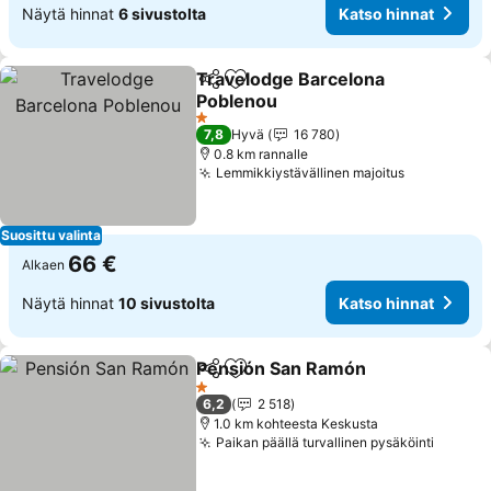
Näytä hinnat
6 sivustolta
Katso hinnat
Travelodge Barcelona
Jaa
Lisää suosikkeihin
Poblenou
1 Tähtiluokitus
7,8
Hyvä
16 780
0.8 km rannalle
Lemmikkiystävällinen majoitus
Suosittu valinta
66 €
Alkaen
Näytä hinnat
10 sivustolta
Katso hinnat
Pensión San Ramón
Jaa
Lisää suosikkeihin
1 Tähtiluokitus
6,2
2 518
1.0 km kohteesta Keskusta
Paikan päällä turvallinen pysäköinti