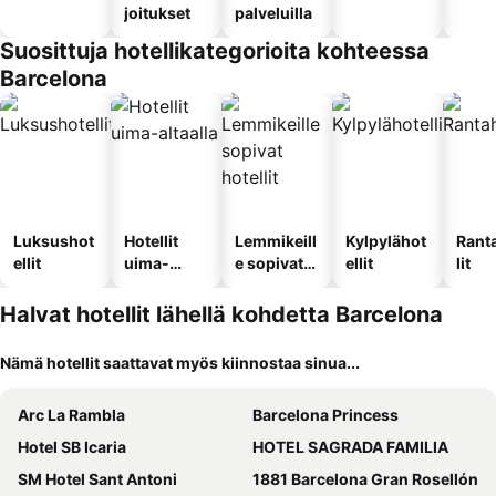
joitukset
palveluilla
Suosittuja hotellikategorioita kohteessa
Barcelona
Luksushot
Hotellit
Lemmikeill
Kylpylähot
Rant
ellit
uima-
e sopivat
ellit
lit
altaalla
hotellit
Halvat hotellit lähellä kohdetta Barcelona
Nämä hotellit saattavat myös kiinnostaa sinua...
Arc La Rambla
Barcelona Princess
Hotel SB Icaria
HOTEL SAGRADA FAMILIA
SM Hotel Sant Antoni
1881 Barcelona Gran Rosellón