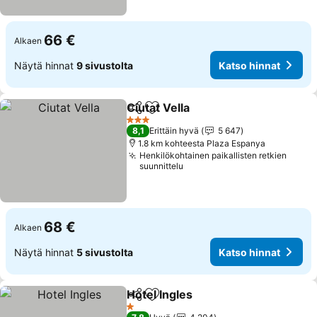
66 €
Alkaen
Näytä hinnat
9 sivustolta
Katso hinnat
Ciutat Vella
Jaa
Lisää suosikkeihin
3 Tähtiluokitus
8,1
Erittäin hyvä
5 647
1.8 km kohteesta Plaza Espanya
Henkilökohtainen paikallisten retkien
suunnittelu
68 €
Alkaen
Näytä hinnat
5 sivustolta
Katso hinnat
Hotel Ingles
Jaa
Lisää suosikkeihin
1 Tähtiluokitus