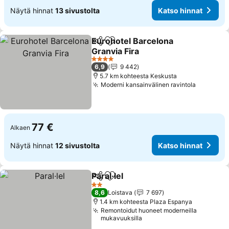
Näytä hinnat
13 sivustolta
Katso hinnat
Eurohotel Barcelona
Jaa
Lisää suosikkeihin
Granvia Fira
4 Tähtiluokitus
6,9
9 442
5.7 km kohteesta Keskusta
Moderni kansainvälinen ravintola
77 €
Alkaen
Näytä hinnat
12 sivustolta
Katso hinnat
Paral·lel
Jaa
Lisää suosikkeihin
2 Tähtiluokitus
8,6
Loistava
7 697
1.4 km kohteesta Plaza Espanya
Remontoidut huoneet moderneilla
mukavuuksilla