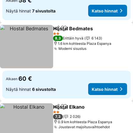
58 €
Alkaen
Näytä hinnat
7 sivustolta
Katso hinnat
Hostal Bedmates
Jaa
Lisää suosikkeihin
2 Tähtiluokitus
8,3
Erittäin hyvä
6 143
1.6 km kohteesta Plaza Espanya
Moderni sisustus
60 €
Alkaen
Näytä hinnat
6 sivustolta
Katso hinnat
Hostal Elkano
Jaa
Lisää suosikkeihin
2 Tähtiluokitus
7,3
2 026
0.9 km kohteesta Plaza Espanya
Joustavat majoitusvaihtoehdot