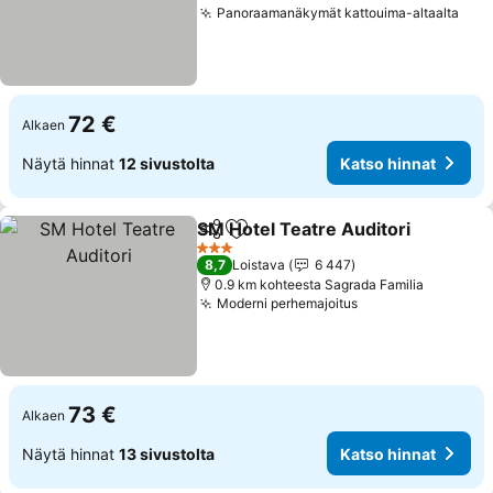
Panoraamanäkymät kattouima-altaalta
72 €
Alkaen
Näytä hinnat
12 sivustolta
Katso hinnat
SM Hotel Teatre Auditori
Jaa
Lisää suosikkeihin
3 Tähtiluokitus
8,7
Loistava
6 447
0.9 km kohteesta Sagrada Familia
Moderni perhemajoitus
73 €
Alkaen
Näytä hinnat
13 sivustolta
Katso hinnat