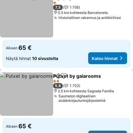
Jaa
Lisää suosikkeihin
1 Tähtiluokitus
7,3
1 756
0.5 km kohteesta Barceloneta
Historiallinen rakennus ja antiikkihissi
65 €
Alkaen
Näytä hinnat
10 sivustolta
Katso hinnat
Putxet by gaiarooms
Jaa
Lisää suosikkeihin
2 Tähtiluokitus
5,8
1 702
2.5 km kohteesta Sagrada Familia
Saumaton digitaalinen
sisäänkirjautumisjärjestelmä
65 €
Alkaen