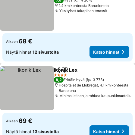
7,8
Hyvä
4 204
1.4 km kohteesta Barceloneta
Yksityiset takapihan terassit
68 €
Alkaen
Näytä hinnat
12 sivustolta
Katso hinnat
Ikonik Lex
Jaa
Lisää suosikkeihin
4 Tähtiluokitus
8,2
Erittäin hyvä
3 773
Hospitalet de Llobregat, 4.1 km kohteesta
Barcelona
Minimalistinen ja rohkea kaupunkimuotoilu
69 €
Alkaen
Näytä hinnat
13 sivustolta
Katso hinnat