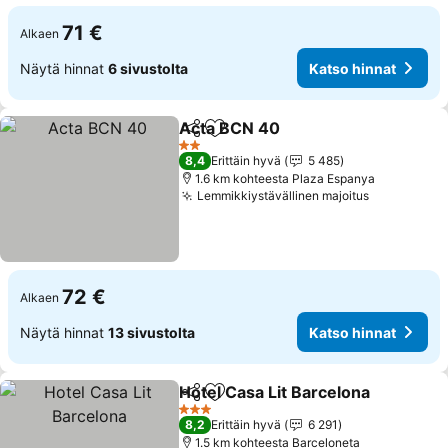
71 €
Alkaen
Näytä hinnat
6 sivustolta
Katso hinnat
Acta BCN 40
Jaa
Lisää suosikkeihin
2 Tähtiluokitus
8,4
Erittäin hyvä
5 485
1.6 km kohteesta Plaza Espanya
Lemmikkiystävällinen majoitus
72 €
Alkaen
Näytä hinnat
13 sivustolta
Katso hinnat
Hotel Casa Lit Barcelona
Jaa
Lisää suosikkeihin
3 Tähtiluokitus
8,2
Erittäin hyvä
6 291
1.5 km kohteesta Barceloneta