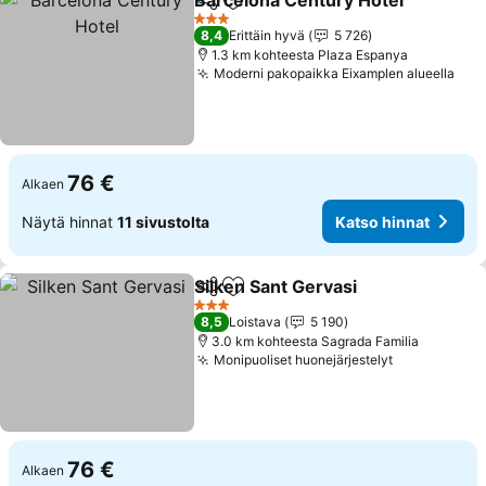
Barcelona Century Hotel
Jaa
Lisää suosikkeihin
3 Tähtiluokitus
8,4
Erittäin hyvä
5 726
1.3 km kohteesta Plaza Espanya
Moderni pakopaikka Eixamplen alueella
76 €
Alkaen
Näytä hinnat
11 sivustolta
Katso hinnat
Silken Sant Gervasi
Jaa
Lisää suosikkeihin
3 Tähtiluokitus
8,5
Loistava
5 190
3.0 km kohteesta Sagrada Familia
Monipuoliset huonejärjestelyt
76 €
Alkaen