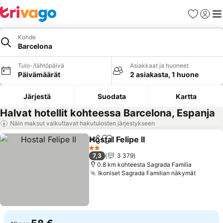
Suosikit
Kirjaud
Val
Kohde
Barcelona
Tulo-/lähtöpäivä
Asiakkaat ja huoneet
Päivämäärät
2 asiakasta, 1 huone
Järjestä
Suodata
Kartta
Halvat hotellit kohteessa Barcelona, Espanja
Näin maksut vaikuttavat hakutulosten järjestykseen
Hostal Felipe II
Jaa
Lisää suosikkeihin
2 Tähtiluokitus
7,3
3 379
0.8 km kohteesta Sagrada Familia
Ikoniset Sagrada Familian näkymät