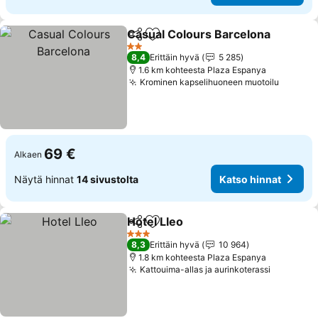
Casual Colours Barcelona
Jaa
Lisää suosikkeihin
2 Tähtiluokitus
8,4
Erittäin hyvä
5 285
1.6 km kohteesta Plaza Espanya
Krominen kapselihuoneen muotoilu
69 €
Alkaen
Näytä hinnat
14 sivustolta
Katso hinnat
Hotel Lleo
Jaa
Lisää suosikkeihin
3 Tähtiluokitus
8,3
Erittäin hyvä
10 964
1.8 km kohteesta Plaza Espanya
Kattouima-allas ja aurinkoterassi