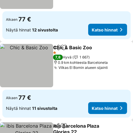
77 €
Alkaen
Näytä hinnat
12 sivustolta
Katso hinnat
Chic & Basic Zoo
Jaa
Lisää suosikkeihin
1 Tähtiluokitus
7,8
Hyvä
1 667
0.9 km kohteesta Barceloneta
Vilkas El Bornin alueen sijainti
77 €
Alkaen
Näytä hinnat
11 sivustolta
Katso hinnat
ibis Barcelona Plaza
Jaa
Lisää suosikkeihin
Glories 22