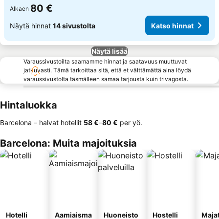
80 €
Alkaen
Näytä hinnat
14 sivustolta
Katso hinnat
Näytä lisää
Varaussivustoilta saamamme hinnat ja saatavuus muuttuvat
jatkuvasti. Tämä tarkoittaa sitä, että et välttämättä aina löydä
varaussivustolta täsmälleen samaa tarjousta kuin trivagosta.
Hintaluokka
Barcelona – halvat hotellit
‎58 €
–
‎80 €
per yö.
Barcelona: Muita majoituksia
Hotelli
Aamiaisma
Huoneisto
Hostelli
Maja