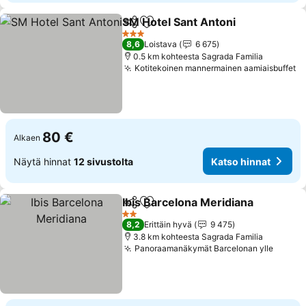
SM Hotel Sant Antoni
Jaa
Lisää suosikkeihin
3 Tähtiluokitus
8,6
Loistava
6 675
0.5 km kohteesta Sagrada Familia
Kotitekoinen mannermainen aamiaisbuffet
80 €
Alkaen
Näytä hinnat
12 sivustolta
Katso hinnat
Ibis Barcelona Meridiana
Jaa
Lisää suosikkeihin
2 Tähtiluokitus
8,2
Erittäin hyvä
9 475
3.8 km kohteesta Sagrada Familia
Panoraamanäkymät Barcelonan ylle