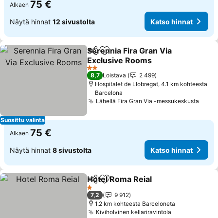
75 €
Alkaen
Näytä hinnat
12 sivustolta
Katso hinnat
Serennia Fira Gran Via
Jaa
Lisää suosikkeihin
Exclusive Rooms
2 Tähtiluokitus
8,7
Loistava
2 499
Hospitalet de Llobregat, 4.1 km kohteesta
Barcelona
Lähellä Fira Gran Via -messukeskusta
Suosittu valinta
75 €
Alkaen
Näytä hinnat
8 sivustolta
Katso hinnat
Hotel Roma Reial
Jaa
Lisää suosikkeihin
1 Tähtiluokitus
7,2
9 912
1.2 km kohteesta Barceloneta
Kiviholvinen kellariravintola