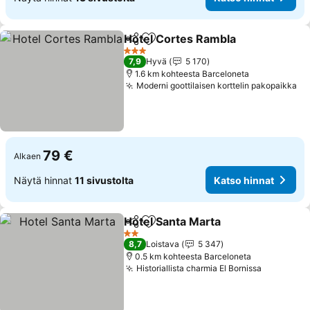
Hotel Cortes Rambla
Jaa
Lisää suosikkeihin
3 Tähtiluokitus
7,9
Hyvä
5 170
1.6 km kohteesta Barceloneta
Moderni goottilaisen korttelin pakopaikka
79 €
Alkaen
Näytä hinnat
11 sivustolta
Katso hinnat
Hotel Santa Marta
Jaa
Lisää suosikkeihin
2 Tähtiluokitus
8,7
Loistava
5 347
0.5 km kohteesta Barceloneta
Historiallista charmia El Bornissa