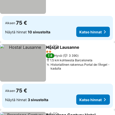
75 €
Alkaen
Näytä hinnat
10 sivustolta
Katso hinnat
Hostal Lausanne
Jaa
Lisää suosikkeihin
2 Tähtiluokitus
7,8
Hyvä
3 390
1.5 km kohteesta Barceloneta
Historiallinen rakennus Portal de l'Àngel -
kadulla
75 €
Alkaen
Näytä hinnat
3 sivustolta
Katso hinnat