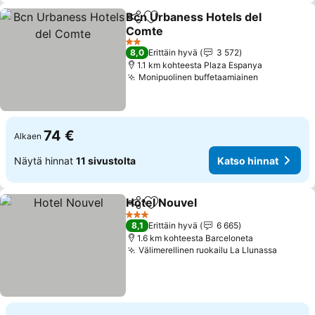
Bcn Urbaness Hotels del
Jaa
Lisää suosikkeihin
Comte
2 Tähtiluokitus
8,0
Erittäin hyvä
3 572
1.1 km kohteesta Plaza Espanya
Monipuolinen buffetaamiainen
74 €
Alkaen
Näytä hinnat
11 sivustolta
Katso hinnat
Hotel Nouvel
Jaa
Lisää suosikkeihin
3 Tähtiluokitus
8,1
Erittäin hyvä
6 665
1.6 km kohteesta Barceloneta
Välimerellinen ruokailu La Llunassa