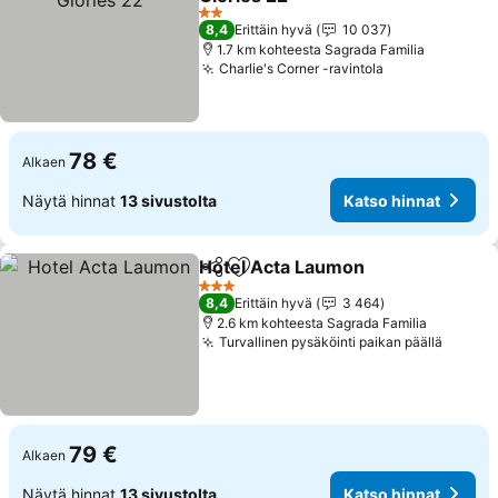
2 Tähtiluokitus
8,4
Erittäin hyvä
10 037
1.7 km kohteesta Sagrada Familia
Charlie's Corner -ravintola
78 €
Alkaen
Näytä hinnat
13 sivustolta
Katso hinnat
Hotel Acta Laumon
Jaa
Lisää suosikkeihin
3 Tähtiluokitus
8,4
Erittäin hyvä
3 464
2.6 km kohteesta Sagrada Familia
Turvallinen pysäköinti paikan päällä
79 €
Alkaen
Näytä hinnat
13 sivustolta
Katso hinnat