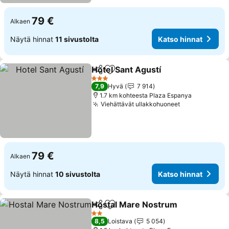
79 €
Alkaen
Näytä hinnat
11 sivustolta
Katso hinnat
Hotel Sant Agustí
Jaa
Lisää suosikkeihin
3 Tähtiluokitus
7,9
Hyvä
7 914
1.7 km kohteesta Plaza Espanya
Viehättävät ullakkohuoneet
79 €
Alkaen
Näytä hinnat
10 sivustolta
Katso hinnat
Hostal Mare Nostrum
Jaa
Lisää suosikkeihin
2 Tähtiluokitus
8,5
Loistava
5 054