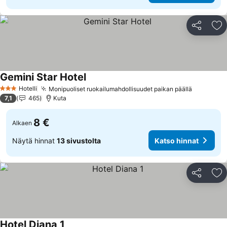
Jaa
Li
Gemini Star Hotel
Hotelli
Monipuoliset ruokailumahdollisuudet paikan päällä
3 Tähtiluokitus
7,1
465
Kuta
8 €
Alkaen
Näytä hinnat
13 sivustolta
Katso hinnat
Jaa
Li
Hotel Diana 1