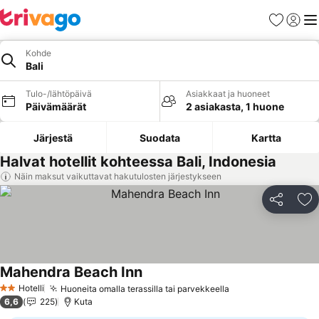
Suosikit
Kirjaud
Val
Kohde
Bali
Tulo-/lähtöpäivä
Asiakkaat ja huoneet
Päivämäärät
2 asiakasta, 1 huone
Järjestä
Suodata
Kartta
Halvat hotellit kohteessa Bali, Indonesia
Näin maksut vaikuttavat hakutulosten järjestykseen
Jaa
Li
Mahendra Beach Inn
Hotelli
Huoneita omalla terassilla tai parvekkeella
2 Tähtiluokitus
6,6
225
Kuta