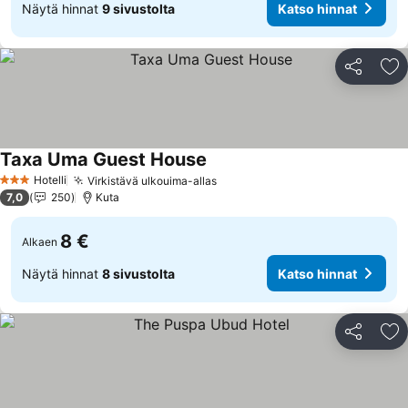
Näytä hinnat
9 sivustolta
Katso hinnat
Jaa
Li
Taxa Uma Guest House
Hotelli
Virkistävä ulkouima-allas
3 Tähtiluokitus
7,0
250
Kuta
8 €
Alkaen
Näytä hinnat
8 sivustolta
Katso hinnat
Jaa
Li