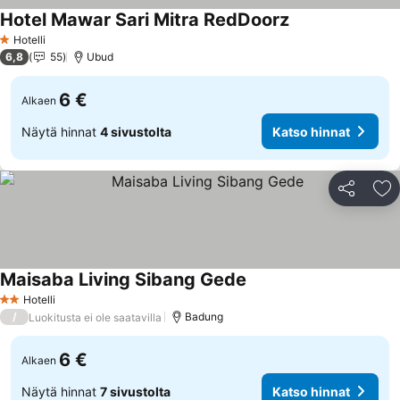
Hotel Mawar Sari Mitra RedDoorz
Hotelli
1 Tähtiluokitus
6,8
55
Ubud
6 €
Alkaen
Näytä hinnat
4 sivustolta
Katso hinnat
Jaa
Li
Maisaba Living Sibang Gede
Hotelli
2 Tähtiluokitus
/
Badung
Luokitusta ei ole saatavilla
6 €
Alkaen
Näytä hinnat
7 sivustolta
Katso hinnat