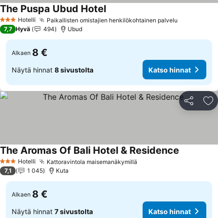
The Puspa Ubud Hotel
Hotelli
Paikallisten omistajien henkilökohtainen palvelu
3 Tähtiluokitus
7,7
Hyvä
494
Ubud
8 €
Alkaen
Näytä hinnat
8 sivustolta
Katso hinnat
Jaa
Li
The Aromas Of Bali Hotel & Residence
Hotelli
Kattoravintola maisemanäkymillä
3 Tähtiluokitus
7,1
1 045
Kuta
8 €
Alkaen
Näytä hinnat
7 sivustolta
Katso hinnat