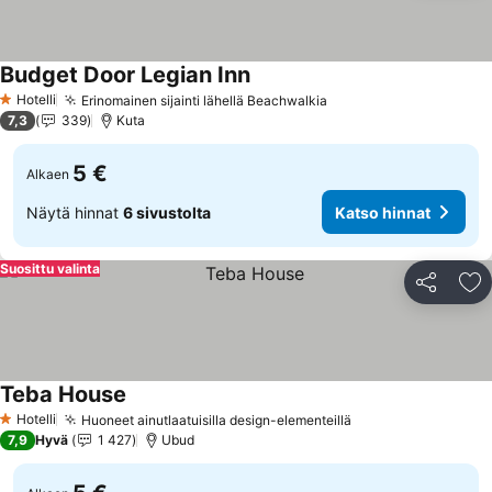
Budget Door Legian Inn
Hotelli
Erinomainen sijainti lähellä Beachwalkia
1 Tähtiluokitus
7,3
339
Kuta
5 €
Alkaen
Näytä hinnat
6 sivustolta
Katso hinnat
Suosittu valinta
Jaa
Li
Teba House
Hotelli
Huoneet ainutlaatuisilla design-elementeillä
1 Tähtiluokitus
7,9
Hyvä
1 427
Ubud