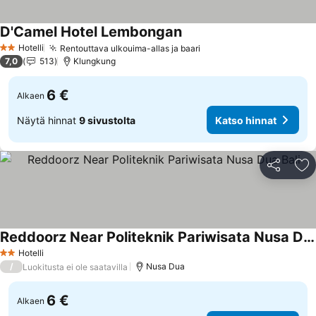
D'Camel Hotel Lembongan
Hotelli
Rentouttava ulkouima-allas ja baari
2 Tähtiluokitus
7,0
513
Klungkung
6 €
Alkaen
Näytä hinnat
9 sivustolta
Katso hinnat
Jaa
Li
Reddoorz Near Politeknik Pariwisata Nusa Dua Bali
Hotelli
2 Tähtiluokitus
/
Nusa Dua
Luokitusta ei ole saatavilla
6 €
Alkaen