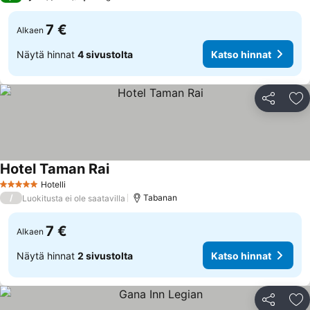
7 €
Alkaen
Näytä hinnat
4 sivustolta
Katso hinnat
Jaa
Li
Hotel Taman Rai
Hotelli
5 Tähtiluokitus
/
Tabanan
Luokitusta ei ole saatavilla
7 €
Alkaen
Näytä hinnat
2 sivustolta
Katso hinnat
Jaa
Li