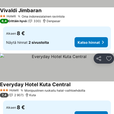
Vivaldi Jimbaran
Hotelli
Oma indonesialainen ravintola
2 Tähtiluokitus
8,4
Erittäin hyvä
330
Denpasar
8 €
Alkaen
Näytä hinnat
2 sivustolta
Katso hinnat
Jaa
Li
Everyday Hotel Kuta Central
Hotelli
Monipuolinen ruokailu halal-vaihtoehdoilla
3 Tähtiluokitus
7,4
2 907
Kuta
8 €
Alkaen