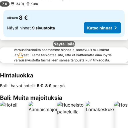
3 Tähtiluokitus
7,0
340
Kuta
8 €
Alkaen
Näytä hinnat
9 sivustolta
Katso hinnat
Näytä lisää
Varaussivustoilta saamamme hinnat ja saatavuus muuttuvat
jatkuvasti. Tämä tarkoittaa sitä, että et välttämättä aina löydä
varaussivustolta täsmälleen samaa tarjousta kuin trivagosta.
Hintaluokka
Bali – halvat hotellit
‎5 €
–
‎8 €
per yö.
Bali: Muita majoituksia