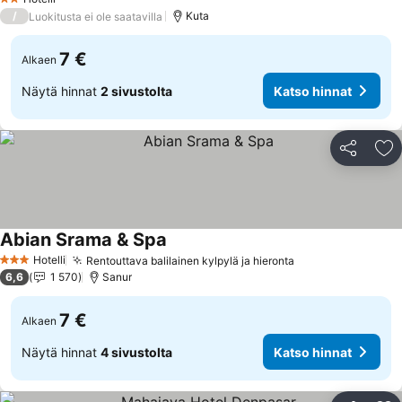
2 Tähtiluokitus
/
Kuta
Luokitusta ei ole saatavilla
7 €
Alkaen
Näytä hinnat
2 sivustolta
Katso hinnat
Jaa
Li
Abian Srama & Spa
Hotelli
Rentouttava balilainen kylpylä ja hieronta
3 Tähtiluokitus
6,6
1 570
Sanur
7 €
Alkaen
Näytä hinnat
4 sivustolta
Katso hinnat