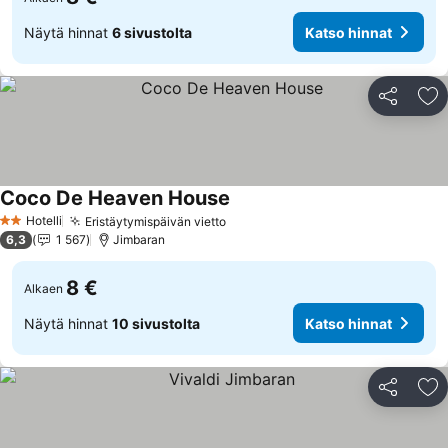
Näytä hinnat
6 sivustolta
Katso hinnat
Jaa
Li
Coco De Heaven House
Hotelli
Eristäytymispäivän vietto
2 Tähtiluokitus
6,3
1 567
Jimbaran
8 €
Alkaen
Näytä hinnat
10 sivustolta
Katso hinnat
Jaa
Li