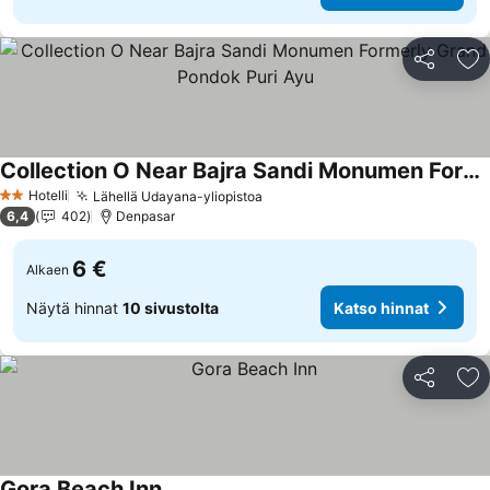
Jaa
Li
Collection O Near Bajra Sandi Monumen Formerly Grand Pondok Puri Ayu
Hotelli
Lähellä Udayana-yliopistoa
2 Tähtiluokitus
6,4
402
Denpasar
6 €
Alkaen
Näytä hinnat
10 sivustolta
Katso hinnat
Jaa
Li
Gora Beach Inn