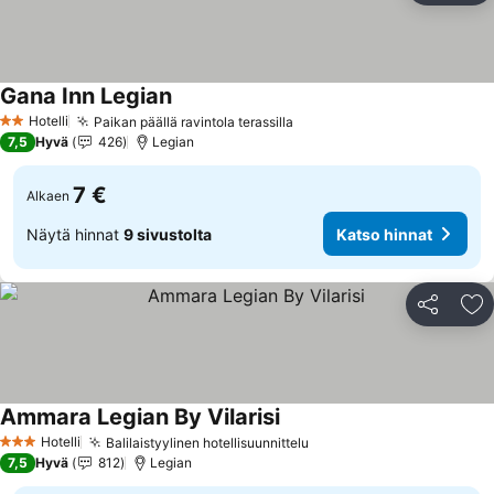
Gana Inn Legian
Hotelli
Paikan päällä ravintola terassilla
2 Tähtiluokitus
7,5
Hyvä
426
Legian
7 €
Alkaen
Näytä hinnat
9 sivustolta
Katso hinnat
Jaa
Li
Ammara Legian By Vilarisi
Hotelli
Balilaistyylinen hotellisuunnittelu
3 Tähtiluokitus
7,5
Hyvä
812
Legian