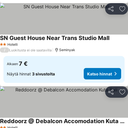
Jaa
Li
SN Guest House Near Trans Studio Mall
Hotelli
2 Tähtiluokitus
/
Seminyak
Luokitusta ei ole saatavilla
7 €
Alkaen
Näytä hinnat
3 sivustolta
Katso hinnat
Jaa
Li
Reddoorz @ Debalcon Accomodation Kuta Bali
Hotelli