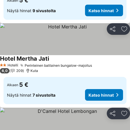
5 €
Alkaen
Näytä hinnat
9 sivustolta
Katso hinnat
Jaa
Li
Hotel Mertha Jati
Hotelli
Perinteinen balilainen bungalow-majoitus
2 Tähtiluokitus
6,0
209
Kuta
5 €
Alkaen
Näytä hinnat
7 sivustolta
Katso hinnat
Jaa
Li