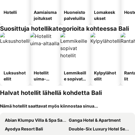
Hotelli
Aamiaisma
Huoneisto
Lomakesk
Hoste
joitukset
palveluilla
ukset
Suosittuja hotellikategorioita kohteessa Bali
Luksushot
Hotellit
Lemmikeill
Kylpylähot
Rant
ellit
uima-
e sopivat
ellit
lit
altaalla
hotellit
Halvat hotellit lähellä kohdetta Bali
Nämä hotellit saattavat myös kiinnostaa sinua...
Abian Klumpu Villa & Spa Sanur Bali
Ganga Hotel & Apartment
Ayodya Resort Bali
Double-Six Luxury Hotel Seminyak