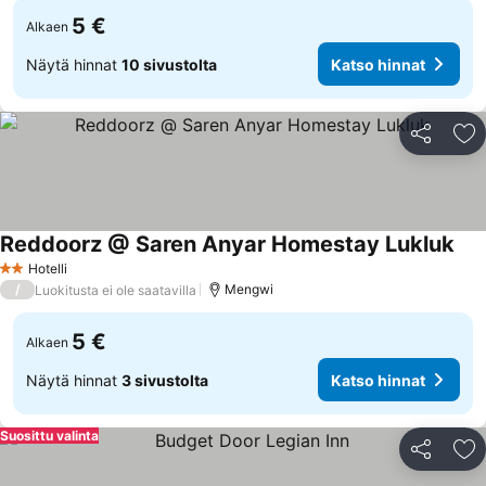
5 €
Alkaen
Näytä hinnat
10 sivustolta
Katso hinnat
Jaa
Li
Reddoorz @ Saren Anyar Homestay Lukluk
Hotelli
2 Tähtiluokitus
/
Mengwi
Luokitusta ei ole saatavilla
5 €
Alkaen
Näytä hinnat
3 sivustolta
Katso hinnat
Suosittu valinta
Jaa
Li