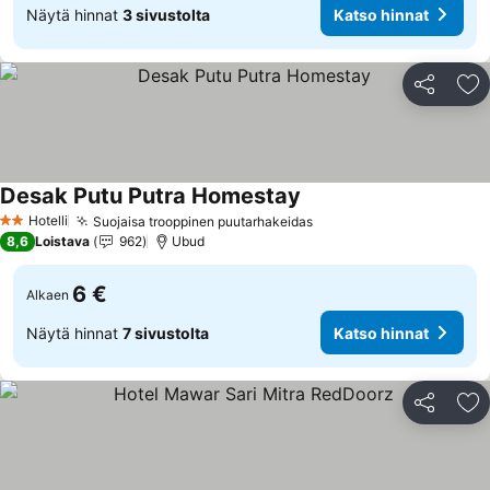
Näytä hinnat
3 sivustolta
Katso hinnat
Jaa
Li
Desak Putu Putra Homestay
Hotelli
Suojaisa trooppinen puutarhakeidas
2 Tähtiluokitus
8,6
Loistava
962
Ubud
6 €
Alkaen
Näytä hinnat
7 sivustolta
Katso hinnat
Jaa
Li