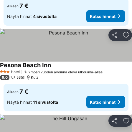
7 €
Alkaen
Näytä hinnat
4 sivustolta
Katso hinnat
Jaa
Li
Pesona Beach Inn
Hotelli
Ympäri vuoden avoinna oleva ulkouima-allas
3 Tähtiluokitus
6,0
535
Kuta
7 €
Alkaen
Näytä hinnat
11 sivustolta
Katso hinnat
Jaa
Li