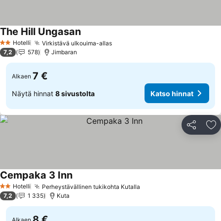
The Hill Ungasan
Hotelli
Virkistävä ulkouima-allas
2 Tähtiluokitus
7,2
578
Jimbaran
7 €
Alkaen
Näytä hinnat
8 sivustolta
Katso hinnat
Jaa
Li
Cempaka 3 Inn
Hotelli
Perheystävällinen tukikohta Kutalla
2 Tähtiluokitus
7,2
1 335
Kuta
8 €
Alkaen