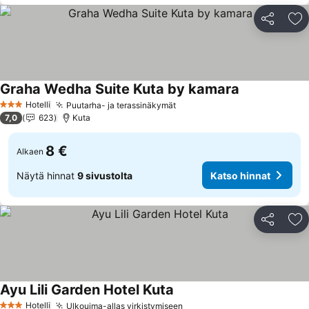
Jaa
Li
Graha Wedha Suite Kuta by kamara
Hotelli
Puutarha- ja terassinäkymät
3 Tähtiluokitus
7,0
623
Kuta
8 €
Alkaen
Näytä hinnat
9 sivustolta
Katso hinnat
Jaa
Li
Ayu Lili Garden Hotel Kuta
Hotelli
Ulkouima-allas virkistymiseen