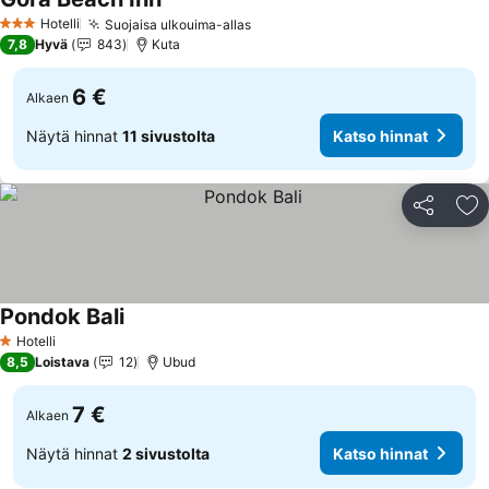
Hotelli
Suojaisa ulkouima-allas
3 Tähtiluokitus
7,8
Hyvä
843
Kuta
6 €
Alkaen
Näytä hinnat
11 sivustolta
Katso hinnat
Jaa
Li
Pondok Bali
Hotelli
1 Tähtiluokitus
8,5
Loistava
12
Ubud
7 €
Alkaen
Näytä hinnat
2 sivustolta
Katso hinnat