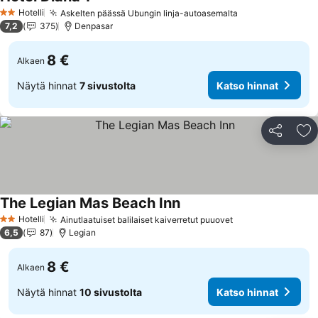
Hotelli
Askelten päässä Ubungin linja-autoasemalta
2 Tähtiluokitus
7,2
375
Denpasar
8 €
Alkaen
Näytä hinnat
7 sivustolta
Katso hinnat
Jaa
Li
The Legian Mas Beach Inn
Hotelli
Ainutlaatuiset balilaiset kaiverretut puuovet
2 Tähtiluokitus
6,5
87
Legian
8 €
Alkaen
Näytä hinnat
10 sivustolta
Katso hinnat