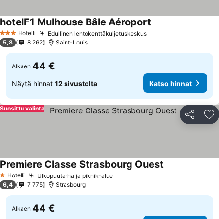
hotelF1 Mulhouse Bâle Aéroport
Katso hinnat
Hotelli
Edullinen lentokenttäkuljetuskeskus
Katso hinnat
3 Tähtiluokitus
5,8
8 262
Saint-Louis
44 €
Alkaen
Näytä hinnat
12 sivustolta
Katso hinnat
Suosittu valinta
Jaa
Li
Premiere Classe Strasbourg Ouest
Katso hinnat
Hotelli
Ulkopuutarha ja piknik-alue
Katso hinnat
1 Tähtiluokitus
6,4
7 775
Strasbourg
44 €
Alkaen