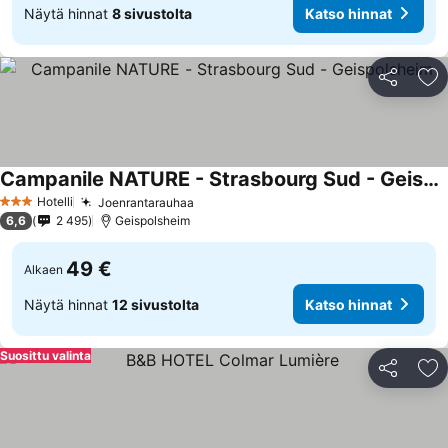
Näytä hinnat
8 sivustolta
Katso hinnat
Jaa
Li
Campanile NATURE - Strasbourg Sud - Geispolsheim
Katso hinnat
Hotelli
Joenrantarauhaa
Katso hinnat
3 Tähtiluokitus
6,6
2 495
Geispolsheim
49 €
Alkaen
Näytä hinnat
12 sivustolta
Katso hinnat
Suosittu valinta
Jaa
Li