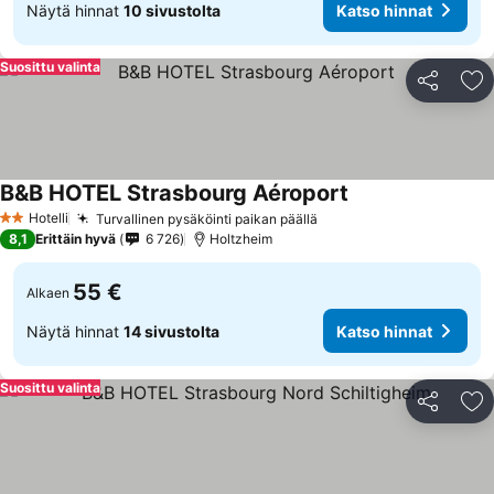
Näytä hinnat
10 sivustolta
Katso hinnat
Suosittu valinta
Jaa
Li
B&B HOTEL Strasbourg Aéroport
Katso hinnat
Hotelli
Turvallinen pysäköinti paikan päällä
Katso hinnat
2 Tähtiluokitus
8,1
Erittäin hyvä
6 726
Holtzheim
55 €
Alkaen
Näytä hinnat
14 sivustolta
Katso hinnat
Suosittu valinta
Jaa
Li