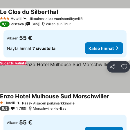
Le Clos du Silberthal
Katso hinnat
Hotelli
Ulkouima-allas vuoristonäkymillä
Katso hinnat
3 Tähtiluokitus
8,9
Loistava
365
Willer-sur-Thur
55 €
Alkaen
Näytä hinnat
7 sivustolta
Katso hinnat
Suosittu valinta
Jaa
Li
Enzo Hotel Mulhouse Sud Morschwiller
Katso hin
Hotelli
Pääsy Alsacen joulumarkkinoille
Katso hinnat
1 Tähtiluokitus
6,5
1 768
Morschwiller-le-Bas
55 €
Alkaen