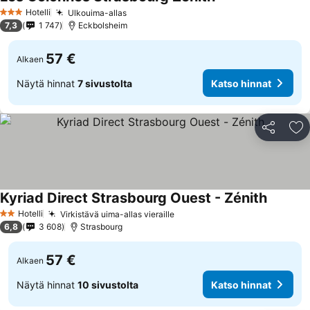
Katso hinnat
Hotelli
Ulkouima-allas
Katso hinnat
3 Tähtiluokitus
7,3
1 747
Eckbolsheim
57 €
Alkaen
Näytä hinnat
7 sivustolta
Katso hinnat
Jaa
Li
Kyriad Direct Strasbourg Ouest - Zénith
Katso hi
Hotelli
Virkistävä uima-allas vieraille
Katso hinnat
2 Tähtiluokitus
6,8
3 608
Strasbourg
57 €
Alkaen
Näytä hinnat
10 sivustolta
Katso hinnat