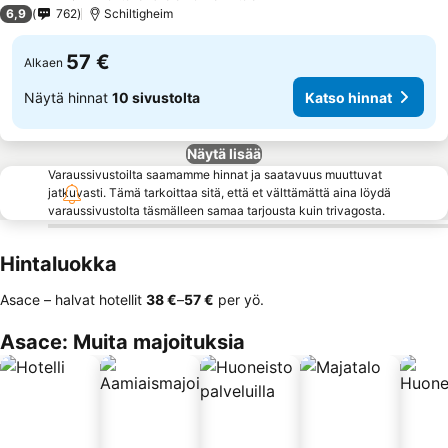
3 Tähtiluokitus
6,9
762
Schiltigheim
57 €
Alkaen
Näytä hinnat
10 sivustolta
Katso hinnat
Näytä lisää
Varaussivustoilta saamamme hinnat ja saatavuus muuttuvat
jatkuvasti. Tämä tarkoittaa sitä, että et välttämättä aina löydä
varaussivustolta täsmälleen samaa tarjousta kuin trivagosta.
Hintaluokka
Asace – halvat hotellit
‎38 €
–
‎57 €
per yö.
Asace: Muita majoituksia