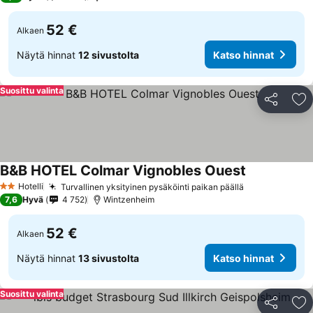
52 €
Alkaen
Näytä hinnat
12 sivustolta
Katso hinnat
Suosittu valinta
Jaa
Li
B&B HOTEL Colmar Vignobles Ouest
Katso hinnat
Hotelli
Turvallinen yksityinen pysäköinti paikan päällä
Katso hinnat
2 Tähtiluokitus
7,6
Hyvä
4 752
Wintzenheim
52 €
Alkaen
Näytä hinnat
13 sivustolta
Katso hinnat
Suosittu valinta
Jaa
Li