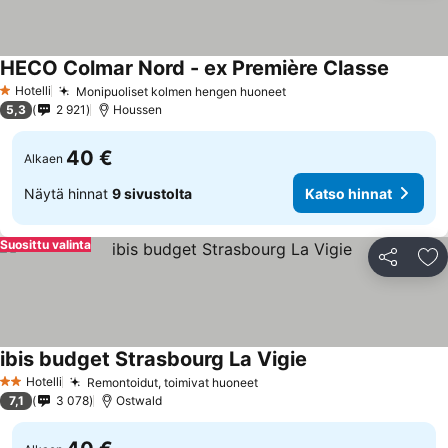
HECO Colmar Nord - ex Première Classe
Katso h
Hotelli
Monipuoliset kolmen hengen huoneet
Katso hinnat
1 Tähtiluokitus
5,3
2 921
Houssen
40 €
Alkaen
Näytä hinnat
9 sivustolta
Katso hinnat
Suosittu valinta
Jaa
Li
ibis budget Strasbourg La Vigie
Katso hinnat
Hotelli
Remontoidut, toimivat huoneet
Katso hinnat
2 Tähtiluokitus
7,1
3 078
Ostwald