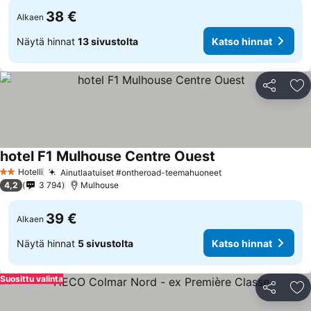
38 €
Alkaen
Näytä hinnat
13 sivustolta
Katso hinnat
Jaa
Li
hotel F1 Mulhouse Centre Ouest
Katso hinnat
Hotelli
Ainutlaatuiset #ontheroad-teemahuoneet
Katso hinnat
2 Tähtiluokitus
4,2
3 794
Mulhouse
39 €
Alkaen
Näytä hinnat
5 sivustolta
Katso hinnat
Suosittu valinta
Jaa
Li