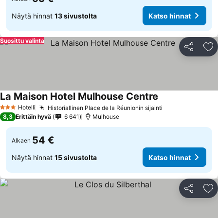
Näytä hinnat
13 sivustolta
Katso hinnat
Suosittu valinta
Jaa
Li
La Maison Hotel Mulhouse Centre
Katso hinnat
Hotelli
Historiallinen Place de la Réunionin sijainti
Katso hinnat
3 Tähtiluokitus
8,3
Erittäin hyvä
6 641
Mulhouse
54 €
Alkaen
Näytä hinnat
15 sivustolta
Katso hinnat
Jaa
Li