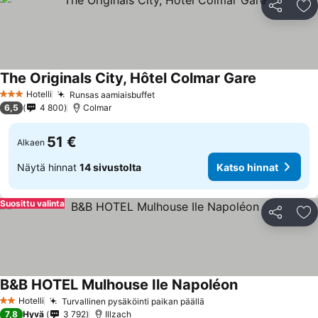
Jaa
Li
The Originals City, Hôtel Colmar Gare
Katso hinna
Hotelli
Runsas aamiaisbuffet
Katso hinnat
3 Tähtiluokitus
6,5
4 800
Colmar
51 €
Alkaen
Näytä hinnat
14 sivustolta
Katso hinnat
Suosittu valinta
Jaa
Li
B&B HOTEL Mulhouse Ile Napoléon
Katso hinnat
Hotelli
Turvallinen pysäköinti paikan päällä
Katso hinnat
2 Tähtiluokitus
7,8
Hyvä
3 792
Illzach