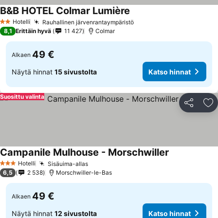
B&B HOTEL Colmar Lumière
Katso hinnat
Hotelli
Rauhallinen järvenrantaympäristö
Katso hinnat
2 Tähtiluokitus
8,1
Erittäin hyvä
11 427
Colmar
49 €
Alkaen
Näytä hinnat
15 sivustolta
Katso hinnat
Suosittu valinta
Jaa
Li
Campanile Mulhouse - Morschwiller
Katso hinnat
Hotelli
Sisäuima-allas
Katso hinnat
3 Tähtiluokitus
6,5
2 538
Morschwiller-le-Bas
49 €
Alkaen
Näytä hinnat
12 sivustolta
Katso hinnat