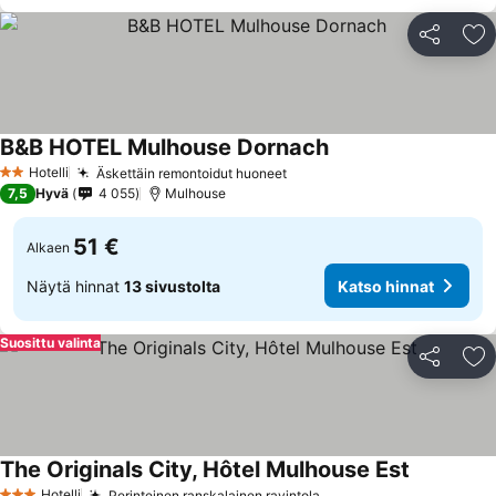
Jaa
Li
B&B HOTEL Mulhouse Dornach
Katso hinnat
Hotelli
Äskettäin remontoidut huoneet
Katso hinnat
2 Tähtiluokitus
7,5
Hyvä
4 055
Mulhouse
51 €
Alkaen
Näytä hinnat
13 sivustolta
Katso hinnat
Suosittu valinta
Jaa
Li
The Originals City, Hôtel Mulhouse Est
Katso hinn
Hotelli
Perinteinen ranskalainen ravintola