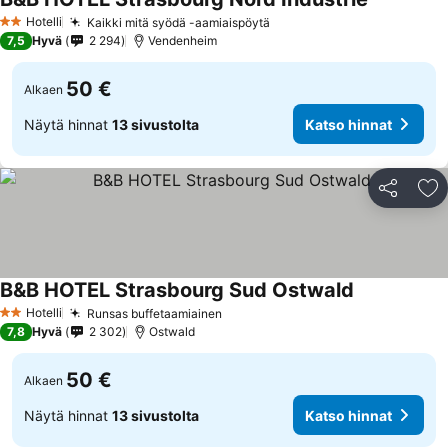
Katso hinn
Hotelli
Kaikki mitä syödä -aamiaispöytä
Katso hinnat
2 Tähtiluokitus
7,5
Hyvä
2 294
Vendenheim
50 €
Alkaen
Näytä hinnat
13 sivustolta
Katso hinnat
Jaa
Li
B&B HOTEL Strasbourg Sud Ostwald
Katso hinnat
Hotelli
Runsas buffetaamiainen
Katso hinnat
2 Tähtiluokitus
7,8
Hyvä
2 302
Ostwald
50 €
Alkaen
Näytä hinnat
13 sivustolta
Katso hinnat