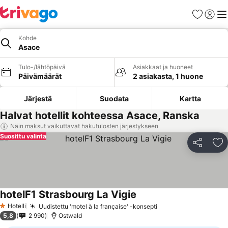
Suosikit
Kirjaud
Val
Kohde
Asace
Tulo-/lähtöpäivä
Asiakkaat ja huoneet
Päivämäärät
2 asiakasta, 1 huone
Järjestä
Suodata
Kartta
Halvat hotellit kohteessa Asace, Ranska
Näin maksut vaikuttavat hakutulosten järjestykseen
Suosittu valinta
Jaa
Li
hotelF1 Strasbourg La Vigie
Katso hinnat
Hotelli
Uudistettu 'motel à la française' -konsepti
Katso hinnat
1 Tähtiluokitus
5,8
2 990
Ostwald