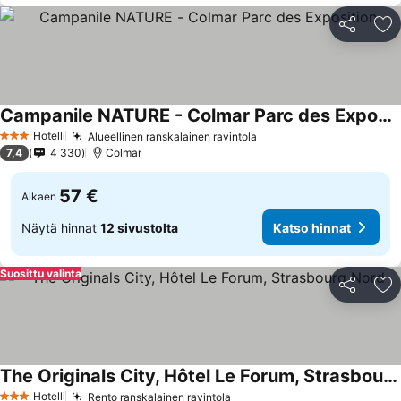
Jaa
Li
Campanile NATURE - Colmar Parc des Exposition
Katso hinnat
Hotelli
Alueellinen ranskalainen ravintola
Katso hinnat
3 Tähtiluokitus
7,4
4 330
Colmar
57 €
Alkaen
Näytä hinnat
12 sivustolta
Katso hinnat
Suosittu valinta
Jaa
Li
The Originals City, Hôtel Le Forum, Strasbourg Nord
Katso hinnat
Hotelli
Rento ranskalainen ravintola
Katso hinnat