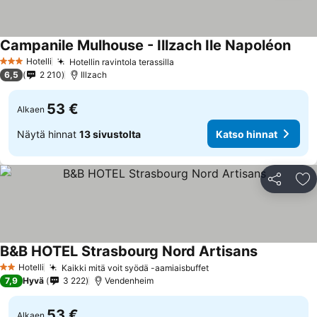
Campanile Mulhouse - Illzach Ile Napoléon
Kats
Hotelli
Hotellin ravintola terassilla
Katso hinnat
3 Tähtiluokitus
6,5
2 210
Illzach
53 €
Alkaen
Näytä hinnat
13 sivustolta
Katso hinnat
Jaa
Li
B&B HOTEL Strasbourg Nord Artisans
Katso hinn
Hotelli
Kaikki mitä voit syödä -aamiaisbuffet
Katso hinnat
2 Tähtiluokitus
7,9
Hyvä
3 222
Vendenheim
53 €
Alkaen