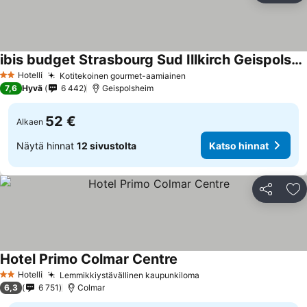
ibis budget Strasbourg Sud Illkirch Geispolsheim
Katso hinnat
Hotelli
Kotitekoinen gourmet-aamiainen
Katso hinnat
2 Tähtiluokitus
7,6
Hyvä
6 442
Geispolsheim
52 €
Alkaen
Näytä hinnat
12 sivustolta
Katso hinnat
Jaa
Li
Hotel Primo Colmar Centre
Katso hinnat
Hotelli
Lemmikkiystävällinen kaupunkiloma
Katso hinnat
2 Tähtiluokitus
6,3
6 751
Colmar