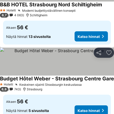
B&B HOTEL Strasbourg Nord Schiltigheim
Katso 
Hotelli
Moderni budjettiystävällinen konsepti
Katso hinnat
2 Tähtiluokitus
6,7
4 063
Schiltigheim
56 €
Alkaen
Näytä hinnat
13 sivustolta
Katso hinnat
Jaa
Li
Budget Hôtel Weber - Strasbourg Centre Gare
Hotelli
Keskeinen sijainti Strasbourgin keskustassa
Katso hinnat
1 Tähtiluokitus
6,6
743
Strasbourg
56 €
Alkaen
Näytä hinnat
5 sivustolta
Katso hinnat