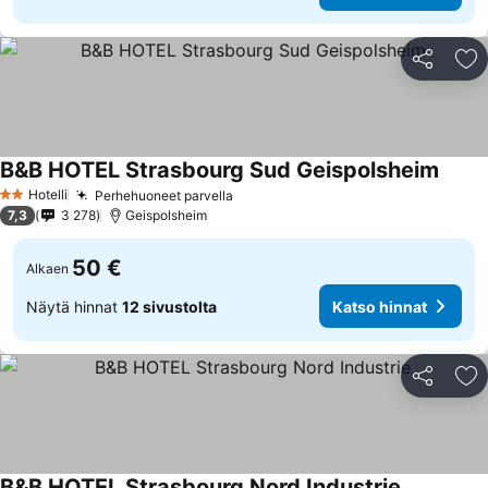
Jaa
Li
B&B HOTEL Strasbourg Sud Geispolsheim
Katso
Hotelli
Perhehuoneet parvella
Katso hinnat
2 Tähtiluokitus
7,3
3 278
Geispolsheim
50 €
Alkaen
Näytä hinnat
12 sivustolta
Katso hinnat
Jaa
Li
B&B HOTEL Strasbourg Nord Industrie