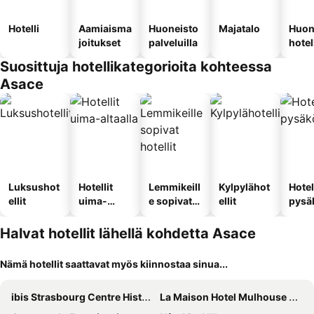
Hotelli
Aamiaisma
Huoneisto
Majatalo
Huon
joitukset
palveluilla
hotel
Suosittuja hotellikategorioita kohteessa
Asace
Luksushot
Hotellit
Lemmikeill
Kylpylähot
Hotel
ellit
uima-
e sopivat
ellit
pysä
altaalla
hotellit
llä
Halvat hotellit lähellä kohdetta Asace
Nämä hotellit saattavat myös kiinnostaa sinua...
ibis Strasbourg Centre Historique
La Maison Hotel Mulhouse Centre