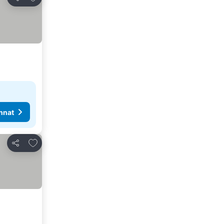
Jaa
nnat
Lisää suosikkeihin
Jaa