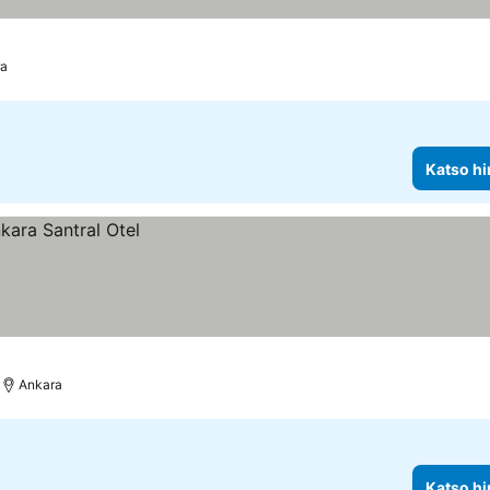
a
Katso hi
Ankara
Katso hi