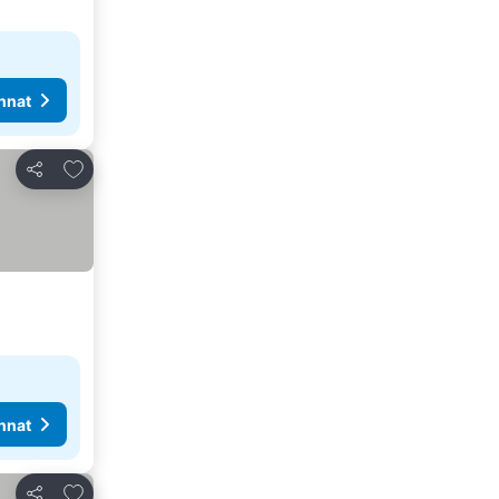
nnat
Lisää suosikkeihin
Jaa
nnat
Lisää suosikkeihin