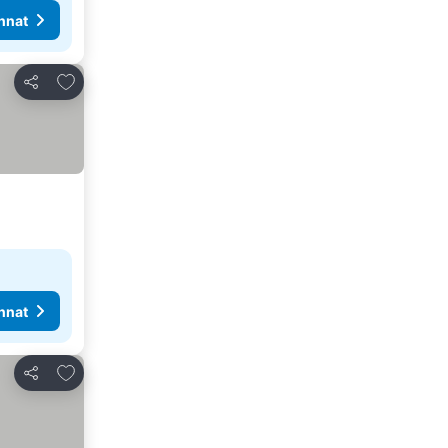
nnat
Lisää suosikkeihin
Jaa
nnat
Lisää suosikkeihin
Jaa