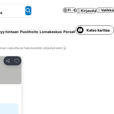
FI · €
Valikko
Kirjaudu
ne
Katso karttaa
tyy hintaan
Puolihoito
Lomakeskus
Poreallas
Sisäuima-allas
Huo
ksut vaikuttavat hakutulosten järjestykseen
Lisää suosikkeihin
Jaa