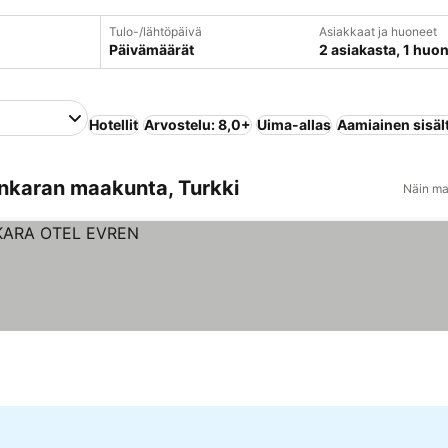
Tulo-/lähtöpäivä
Asiakkaat ja huoneet
Päivämäärät
2 asiakasta, 1 huo
Hotellit
Arvostelu: 8,0+
Uima-allas
Aamiainen sisäl
Ankaran maakunta, Turkki
Näin ma