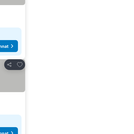
nnat
Lisää suosikkeihin
Jaa
nnat