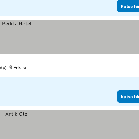
Katso hi
ota)
Ankara
Katso hi