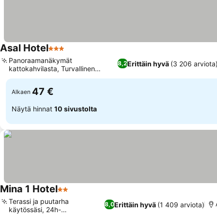
Asal Hotel
3 Tähtiluokitus
Katso hinnat
Panoraamanäkymät
Erittäin hyvä
(3 206 arviota
8,2
kattokahvilasta, Turvallinen
Katso hinnat
pysäköintipalvelu
47 €
Alkaen
Näytä hinnat
10 sivustolta
Mina 1 Hotel
2 Tähtiluokitus
Katso hinnat
Terassi ja puutarha
Erittäin hyvä
(1 409 arviota)
8,0
käytössäsi, 24h-