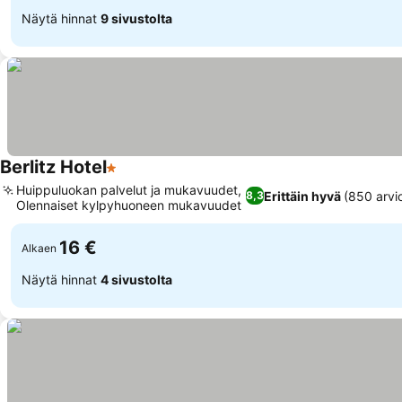
Näytä hinnat
9 sivustolta
Berlitz Hotel
1 Tähtiluokitus
Katso hinnat
Huippuluokan palvelut ja mukavuudet,
Erittäin hyvä
(850 arvi
8,3
Olennaiset kylpyhuoneen mukavuudet
Katso hinnat
16 €
Alkaen
Näytä hinnat
4 sivustolta