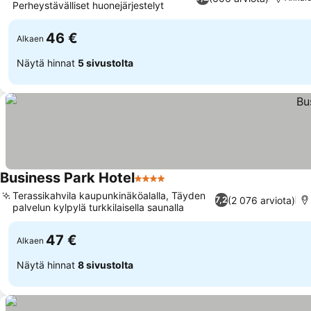
Perheystävälliset huonejärjestelyt
Katso hinnat
46 €
Alkaen
Näytä hinnat
5 sivustolta
Business Park Hotel
4 Tähtiluokitus
Katso hinnat
Terassikahvila kaupunkinäköalalla, Täyden
(2 076 arviota)
7,2
palvelun kylpylä turkkilaisella saunalla
Katso hinnat
47 €
Alkaen
Näytä hinnat
8 sivustolta