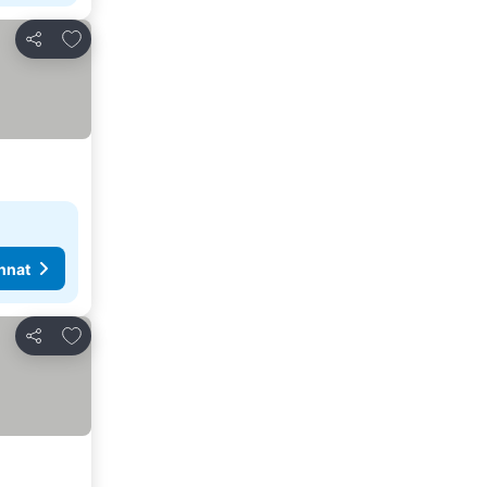
Lisää suosikkeihin
Jaa
nnat
Lisää suosikkeihin
Jaa