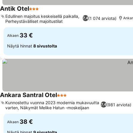
Antik Otel
3 Tähtiluokitus
Katso hinnat
Edullinen majoitus keskeisellä paikalla,
(1 074 arviota)
7,4
Ankar
Perheystävälliset majoitustilat
Katso hinnat
33 €
Alkaen
Näytä hinnat
8 sivustolta
Ankara Santral Otel
3 Tähtiluokitus
Katso hinnat
Kunnostettu vuonna 2023 modernia mukavuutta
(981 arviota)
7,4
varten, Näkymät Melike Hatun -moskeijaan
Katso hinnat
38 €
Alkaen
Näytä hinnat
9 sivustolta