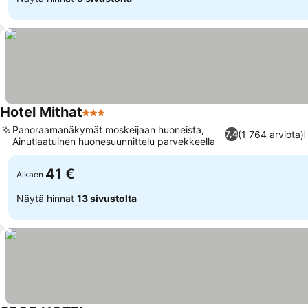
Hotel Mithat
3 Tähtiluokitus
Katso hinnat
Panoraamanäkymät moskeijaan huoneista,
(1 764 arviota)
7,4
Ainutlaatuinen huonesuunnittelu parvekkeella
Katso hinnat
41 €
Alkaen
Näytä hinnat
13 sivustolta