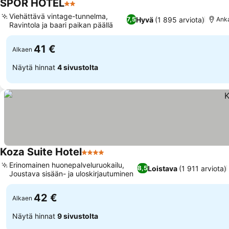
SPOR HOTEL
2 Tähtiluokitus
Katso hinnat
Viehättävä vintage-tunnelma,
Hyvä
(1 895 arviota)
7,5
Ank
Ravintola ja baari paikan päällä
Katso hinnat
41 €
Alkaen
Näytä hinnat
4 sivustolta
Koza Suite Hotel
4 Tähtiluokitus
Katso hinnat
Erinomainen huonepalveluruokailu,
Loistava
(1 911 arviota)
8,5
Joustava sisään- ja uloskirjautuminen
Katso hinnat
42 €
Alkaen
Näytä hinnat
9 sivustolta