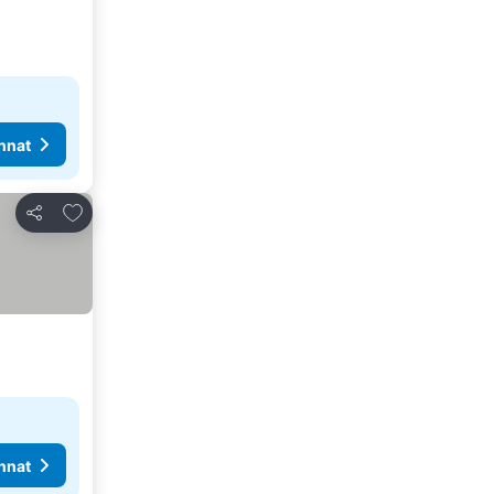
nnat
Lisää suosikkeihin
Jaa
nnat