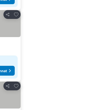
Lisää suosikkeihin
Jaa
nnat
Lisää suosikkeihin
Jaa