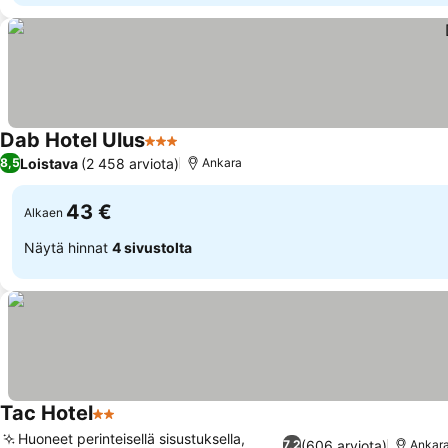
Dab Hotel Ulus
3 Tähtiluokitus
Katso hinnat
Loistava
(2 458 arviota)
8,5
Ankara
43 €
Alkaen
Näytä hinnat
4 sivustolta
Tac Hotel
2 Tähtiluokitus
Katso hinnat
Huoneet perinteisellä sisustuksella,
(606 arviota)
7,2
Ankar