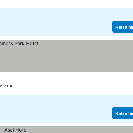
Katso hi
Ankara
Katso hi