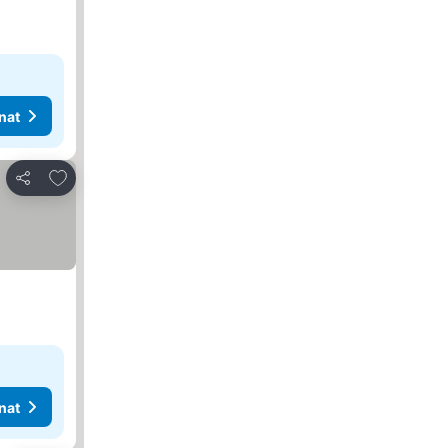
nat
Lisää suosikkeihin
Jaa
nat