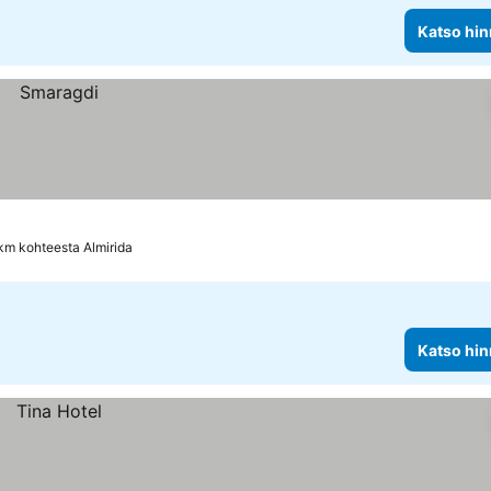
Katso hin
 km kohteesta Almirida
Katso hin