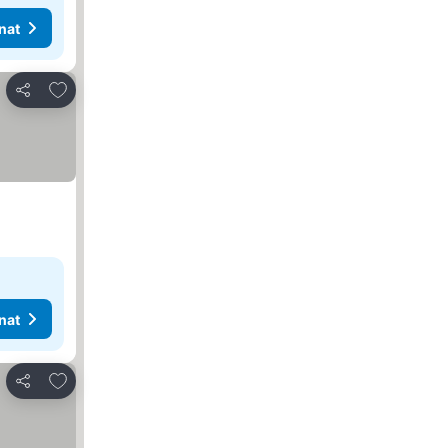
nat
Lisää suosikkeihin
Jaa
nat
Lisää suosikkeihin
Jaa