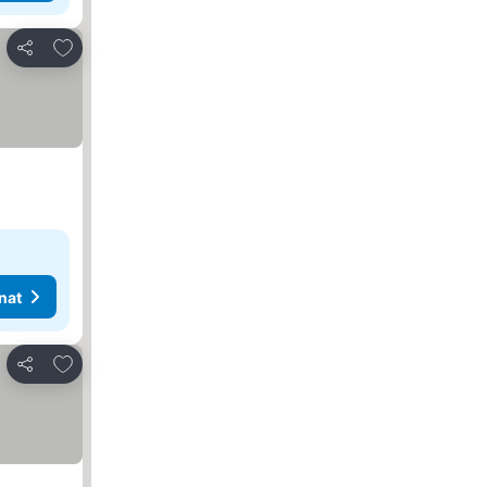
Lisää suosikkeihin
Jaa
nat
Lisää suosikkeihin
Jaa