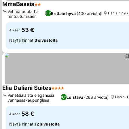
MmeBassia
2 Tähtiluokitus
Katso hinnat
Vehreä puutarha
Erittäin hyvä
(400 arviota)
8,2
Hania, 17.9 
rentoutumiseen
Katso hinnat
53 €
Alkaen
Näytä hinnat
3 sivustolta
Elia Daliani Suites
4 Tähtiluokitus
Katso hinnat
Venetsialaista eleganssia
Loistava
(268 arviota)
8,5
Hania, 1
vanhassakaupungissa
Katso hinnat
58 €
Alkaen
Näytä hinnat
12 sivustolta