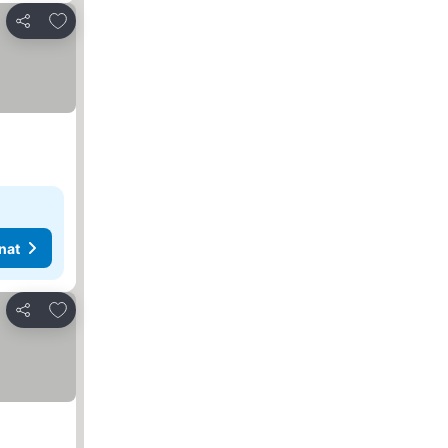
Lisää suosikkeihin
Jaa
nat
Lisää suosikkeihin
Jaa