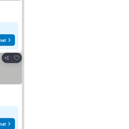
nat
Lisää suosikkeihin
Jaa
nat