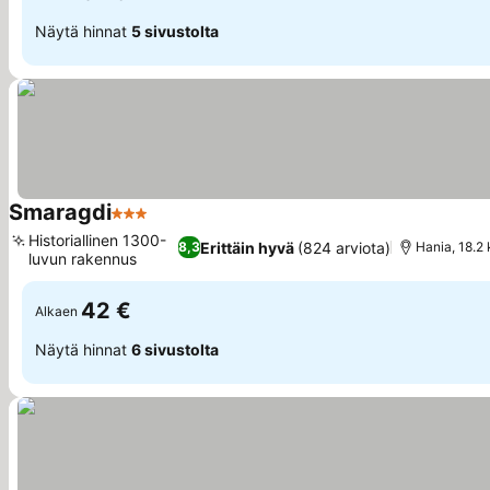
Näytä hinnat
5 sivustolta
Smaragdi
3 Tähtiluokitus
Katso hinnat
Historiallinen 1300-
Erittäin hyvä
(824 arviota)
8,3
Hania, 18.2
luvun rakennus
Katso hinnat
42 €
Alkaen
Näytä hinnat
6 sivustolta