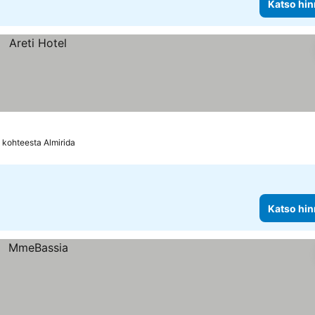
Katso hin
 kohteesta Almirida
Katso hin