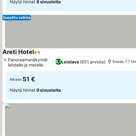
Näytä hinnat
8 sivustolta
Suosittu valinta
Areti Hotel
2 Tähtiluokitus
Katso hinnat
Panoraamanäkymät
Loistava
(851 arviota)
8,7
Souda, 7.7 km
lahdelle ja merelle
Katso hinnat
51 €
Alkaen
Näytä hinnat
9 sivustolta