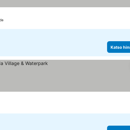
ida
Katso hin