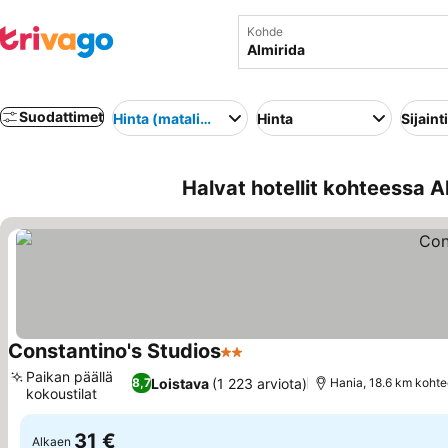
Kohde
Suodattimet
Hinta (matalimmasta korkeimpaan)
Hinta
Sijainti
Halvat hotellit kohteessa A
Constantino's Studios
2 Tähtiluokitus
Katso hinnat
Paikan päällä
Loistava
(1 223 arviota)
8,7
Hania, 18.6 km kohte
kokoustilat
Katso hinnat
31 €
Alkaen