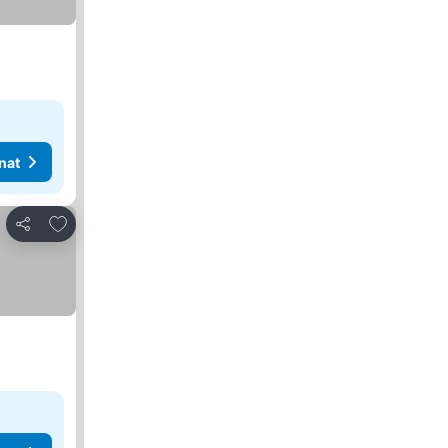
nat
Lisää suosikkeihin
Jaa