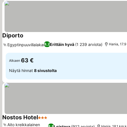
Diporto
Katso hinnat
Erittäin hyvä
(1 239 arviota)
8,2
Hania, 17.9
Egyptinpuuvillalakanat
Katso hinnat
63 €
Alkaen
Näytä hinnat
8 sivustolta
Nostos Hotel
3 Tähtiluokitus
Katso hinnat
Aito kreikkalainen
Loistava
(912 arviota)
8,8
Hania, 18.1 km k