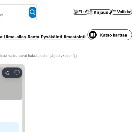
FI · €
Valikko
Kirjaudu
ne
Katso karttaa
aa
Uima-allas
Ranta
Pysäköinti
Ilmastointi
All inclusive
Koko tal
ksut vaikuttavat hakutulosten järjestykseen
Lisää suosikkeihin
Jaa