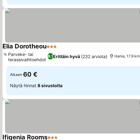
Elia Dorotheou
3 Tähtiluokitus
Katso hinnat
Parveke- tai
Erittäin hyvä
(232 arviota)
8,1
Hania, 17.9 km
terassivaihtoehdot
Katso hinnat
60 €
Alkaen
Näytä hinnat
8 sivustolta
Ifigenia Rooms