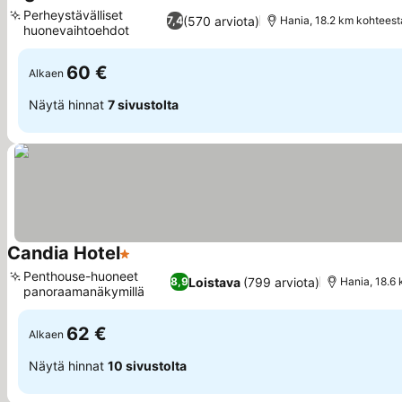
3 Tähtiluokitus
Katso hinnat
Perheystävälliset
(570 arviota)
7,4
Hania, 18.2 km kohteest
huonevaihtoehdot
Katso hinnat
60 €
Alkaen
Näytä hinnat
7 sivustolta
Candia Hotel
1 Tähtiluokitus
Katso hinnat
Penthouse-huoneet
Loistava
(799 arviota)
8,9
Hania, 18.6 
panoraamanäkymillä
Katso hinnat
62 €
Alkaen
Näytä hinnat
10 sivustolta