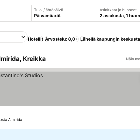
Tulo-/lähtöpäivä
Asiakkaat ja huoneet
Päivämäärät
2 asiakasta, 1 huo
Hotellit
Arvostelu: 8,0+
Lähellä kaupungin keskust
lmirida, Kreikka
Näin ma
esta Almirida