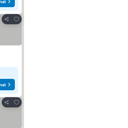
nat
Lisää suosikkeihin
Jaa
nat
Lisää suosikkeihin
Jaa