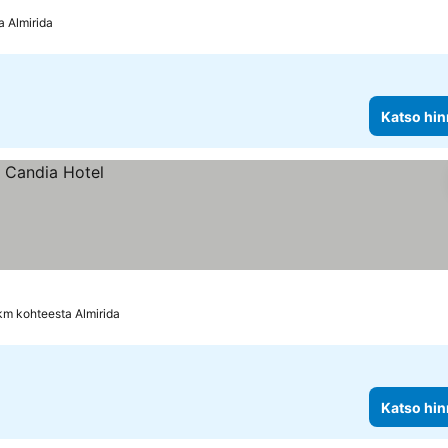
a Almirida
Katso hin
km kohteesta Almirida
Katso hin