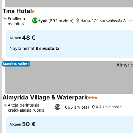
Tina Hotel
1 Tähtiluokitus
Katso hinnat
Edullinen
Hyvä
(892 arviota)
7,7
Hania, 17.4 km kohteesta Almir
majoitus
Katso hinnat
48 €
Alkaen
Näytä hinnat
9 sivustolta
Suosittu valinta
Almyrida Village & Waterpark
3 Tähtiluokitus
Katso hinnat
Aitoja perinteisiä
(1 665 arviota)
7,3
0.4 km rannalle
kreikkalaisia ruokia
Katso hinnat
50 €
Alkaen