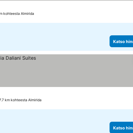
km kohteesta Almirida
Katso hin
7.7 km kohteesta Almirida
Katso hin