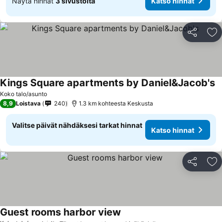
Näytä hinnat
3 sivustolta
Katso hinnat
Jaa
Li
Kings Square apartments by Daniel&Jacob's
Koko talo/asunto
8,9
Loistava
240
1.3 km kohteesta Keskusta
Valitse päivät nähdäksesi tarkat hinnat
Katso hinnat
Jaa
Li
Guest rooms harbor view