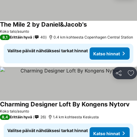
The Mile 2 by Daniel&Jacob's
Koko talo/asunto
8,1
Erittäin hyvä
40
0.4 km kohteesta Copenhagen Central Station
Valitse päivät nähdäksesi tarkat hinnat
Katso hinnat
Jaa
Li
Charming Designer Loft By Kongens Nytorv
Koko talo/asunto
8,4
Erittäin hyvä
26
1.4 km kohteesta Keskusta
Valitse päivät nähdäksesi tarkat hinnat
Katso hinnat