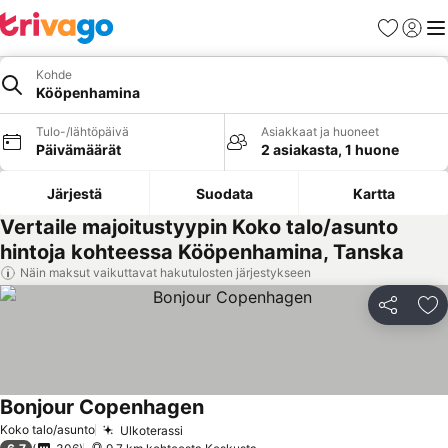
Suosikit
Kirjaud
Val
Kohde
Kööpenhamina
Tulo-/lähtöpäivä
Asiakkaat ja huoneet
Päivämäärät
2 asiakasta, 1 huone
Järjestä
Suodata
Kartta
Vertaile majoitustyypin Koko talo/asunto
hintoja kohteessa Kööpenhamina, Tanska
Näin maksut vaikuttavat hakutulosten järjestykseen
Jaa
Li
Bonjour Copenhagen
Koko talo/asunto
Ulkoterassi