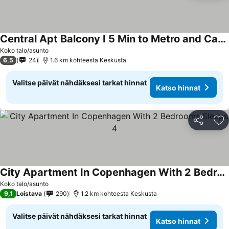
Central Apt Balcony I 5 Min to Metro and Canals
Koko talo/asunto
6,5
24
1.6 km kohteesta Keskusta
Valitse päivät nähdäksesi tarkat hinnat
Katso hinnat
Jaa
Li
City Apartment In Copenhagen With 2 Bedrooms Sleeps 4
Koko talo/asunto
9,1
Loistava
290
1.2 km kohteesta Keskusta
Valitse päivät nähdäksesi tarkat hinnat
Katso hinnat