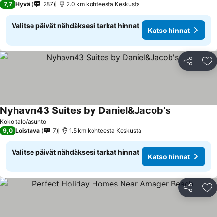
7,7
Hyvä
287
2.0 km kohteesta Keskusta
Valitse päivät nähdäksesi tarkat hinnat
Katso hinnat
Jaa
Li
Nyhavn43 Suites by Daniel&Jacob's
Koko talo/asunto
9,0
Loistava
7
1.5 km kohteesta Keskusta
Valitse päivät nähdäksesi tarkat hinnat
Katso hinnat
Jaa
Li