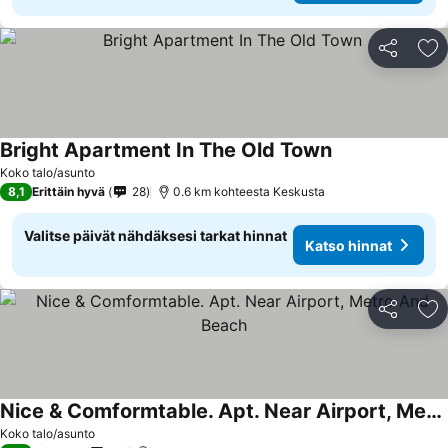
Jaa
Li
Bright Apartment In The Old Town
Koko talo/asunto
8,1
Erittäin hyvä
28
0.6 km kohteesta Keskusta
Valitse päivät nähdäksesi tarkat hinnat
Katso hinnat
Jaa
Li
Nice & Comformtable. Apt. Near Airport, Metro And Beach
Koko talo/asunto