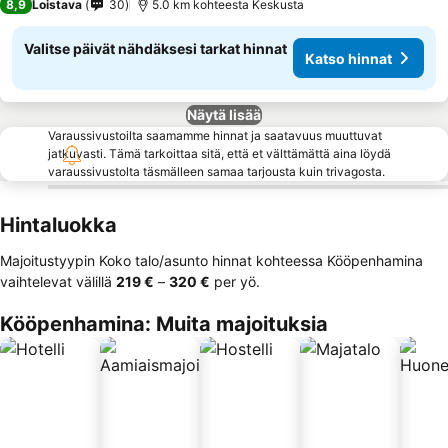
8,9
Loistava
30
5.0 km kohteesta Keskusta
Valitse päivät nähdäksesi tarkat hinnat
Katso hinnat
Näytä lisää
Varaussivustoilta saamamme hinnat ja saatavuus muuttuvat
jatkuvasti. Tämä tarkoittaa sitä, että et välttämättä aina löydä
varaussivustolta täsmälleen samaa tarjousta kuin trivagosta.
Hintaluokka
Majoitustyypin Koko talo/asunto hinnat kohteessa Kööpenhamina
vaihtelevat välillä
‎219 €
–
‎320 €
per yö.
Kööpenhamina: Muita majoituksia