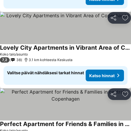
Jaa
Li
Lovely City Apartments in Vibrant Area of Copenhagen
Koko talo/asunto
7,2
38
3.1 km kohteesta Keskusta
Valitse päivät nähdäksesi tarkat hinnat
Katso hinnat
Jaa
Li
Perfect Apartment for Friends & Families in central Copenhagen
Koko talo/asunto