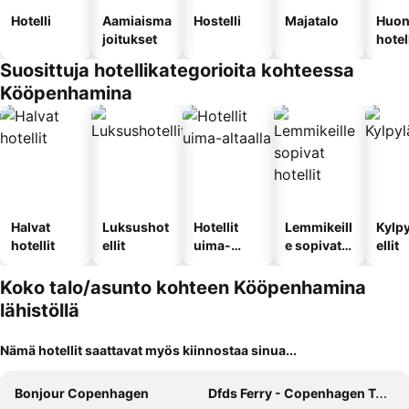
Hotelli
Aamiaisma
Hostelli
Majatalo
Huon
joitukset
hotel
Suosittuja hotellikategorioita kohteessa
Kööpenhamina
Halvat
Luksushot
Hotellit
Lemmikeill
Kylp
hotellit
ellit
uima-
e sopivat
ellit
altaalla
hotellit
Koko talo/asunto kohteen Kööpenhamina
lähistöllä
Nämä hotellit saattavat myös kiinnostaa sinua...
Bonjour Copenhagen
Dfds Ferry - Copenhagen To Oslo