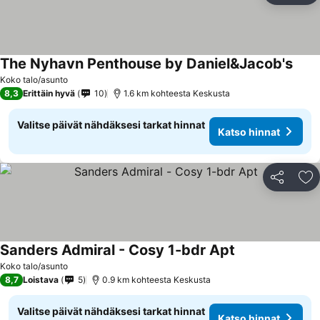
The Nyhavn Penthouse by Daniel&Jacob's
Koko talo/asunto
8,3
Erittäin hyvä
10
1.6 km kohteesta Keskusta
Valitse päivät nähdäksesi tarkat hinnat
Katso hinnat
Jaa
Li
Sanders Admiral - Cosy 1-bdr Apt
Koko talo/asunto
8,7
Loistava
5
0.9 km kohteesta Keskusta
Valitse päivät nähdäksesi tarkat hinnat
Katso hinnat