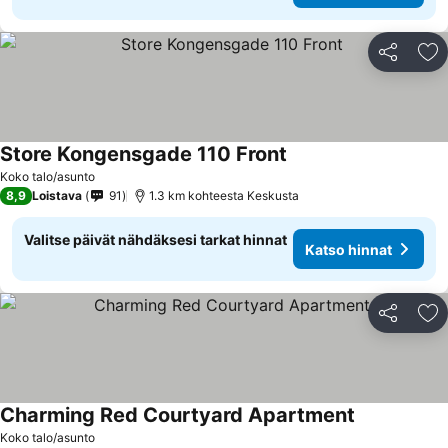
Jaa
Li
Store Kongensgade 110 Front
Koko talo/asunto
8,9
Loistava
91
1.3 km kohteesta Keskusta
Valitse päivät nähdäksesi tarkat hinnat
Katso hinnat
Jaa
Li
Charming Red Courtyard Apartment
Koko talo/asunto