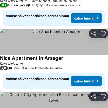
Koko talo/asunto
Tilavat huoneet kaupunkinäköalalla
8,1
Erittäin hyvä
232
0.8 km kohteesta Keskusta
Valitse päivät nähdäksesi tarkat hinnat
Katso hinnat
Jaa
Li
Nice Apartment In Amager
Koko talo/asunto
7,0
259
4.0 km kohteesta Keskusta
Valitse päivät nähdäksesi tarkat hinnat
Katso hinnat
Jaa
Li