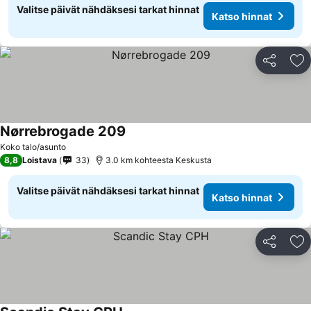
Valitse päivät nähdäksesi tarkat hinnat
Katso hinnat
Jaa
Li
Nørrebrogade 209
Koko talo/asunto
8,8
Loistava
33
3.0 km kohteesta Keskusta
Valitse päivät nähdäksesi tarkat hinnat
Katso hinnat
Jaa
Li