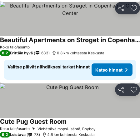
Jaa
Li
Beautiful Apartments on Strøget in Copenhagen City Center
Koko talo/asunto
8,2
Erittäin hyvä
633
0.8 km kohteesta Keskusta
Valitse päivät nähdäksesi tarkat hinnat
Katso hinnat
Jaa
Li
Cute Pug Guest Room
Koko talo/asunto
Viehättävä mopsi-isäntä, Boyboy
9,2
Loistava
73
4.6 km kohteesta Keskusta