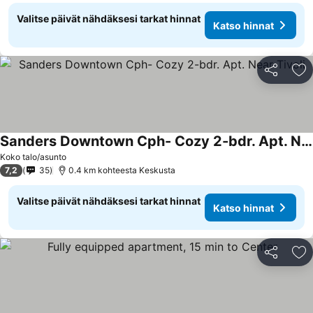
Valitse päivät nähdäksesi tarkat hinnat
Katso hinnat
Jaa
Li
Sanders Downtown Cph- Cozy 2-bdr. Apt. Near Tivoli
Koko talo/asunto
7,2
35
0.4 km kohteesta Keskusta
Valitse päivät nähdäksesi tarkat hinnat
Katso hinnat
Jaa
Li