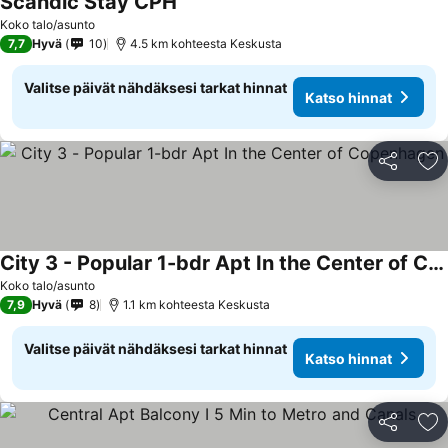
Scandic Stay CPH
Koko talo/asunto
7,7
Hyvä
10
4.5 km kohteesta Keskusta
Valitse päivät nähdäksesi tarkat hinnat
Katso hinnat
Jaa
Li
City 3 - Popular 1-bdr Apt In the Center of Copenhagen
Koko talo/asunto
7,9
Hyvä
8
1.1 km kohteesta Keskusta
Valitse päivät nähdäksesi tarkat hinnat
Katso hinnat
Jaa
Li