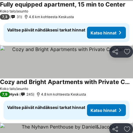
Fully equipped apartment, 15 min to Center
Koko talo/asunto
7,3
31
4.6 km kohteesta Keskusta
Valitse päivät nähdäksesi tarkat hinnat
Katso hinnat
Jaa
Li
Cozy and Bright Apartments with Private Car Park
Koko talo/asunto
7,9
Hyvä
245
4.8 km kohteesta Keskusta
Valitse päivät nähdäksesi tarkat hinnat
Katso hinnat
Jaa
Li