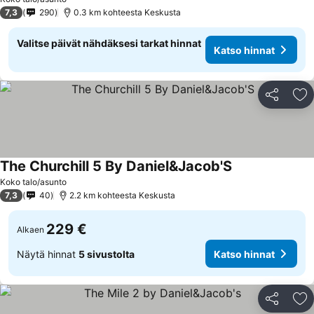
7,3
290
0.3 km kohteesta Keskusta
Valitse päivät nähdäksesi tarkat hinnat
Katso hinnat
Jaa
Li
The Churchill 5 By Daniel&Jacob'S
Koko talo/asunto
7,3
40
2.2 km kohteesta Keskusta
229 €
Alkaen
Näytä hinnat
5 sivustolta
Katso hinnat
Jaa
Li