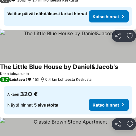
6,7
306
9.7 km kohteesta Keskusta
Valitse päivät nähdäksesi tarkat hinnat
Katso hinnat
Jaa
Li
The Little Blue House by Daniel&Jacob's
Koko talo/asunto
8,7
Loistava
15
0.4 km kohteesta Keskusta
320 €
Alkaen
Näytä hinnat
5 sivustolta
Katso hinnat
Jaa
Li