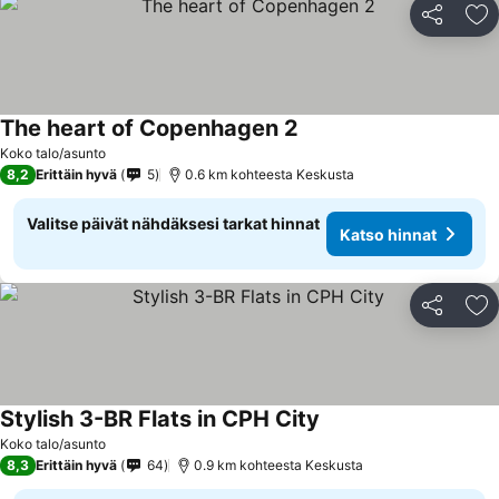
Jaa
Li
The heart of Copenhagen 2
Koko talo/asunto
8,2
Erittäin hyvä
5
0.6 km kohteesta Keskusta
Valitse päivät nähdäksesi tarkat hinnat
Katso hinnat
Jaa
Li
Stylish 3-BR Flats in CPH City
Koko talo/asunto
8,3
Erittäin hyvä
64
0.9 km kohteesta Keskusta