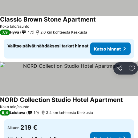
Classic Brown Stone Apartment
Koko talo/asunto
7,9
Hyvä
47
2.0 km kohteesta Keskusta
Valitse päivät nähdäksesi tarkat hinnat
Katso hinnat
Jaa
Li
NORD Collection Studio Hotel Apartment
Koko talo/asunto
9,4
Loistava
19
3.4 km kohteesta Keskusta
219 €
Alkaen