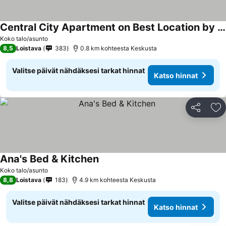
Central City Apartment on Best Location by Round Tower
Koko talo/asunto
8,5
Loistava
383
0.8 km kohteesta Keskusta
Valitse päivät nähdäksesi tarkat hinnat
Katso hinnat
Jaa
Li
Ana's Bed & Kitchen
Koko talo/asunto
8,8
Loistava
183
4.9 km kohteesta Keskusta
Valitse päivät nähdäksesi tarkat hinnat
Katso hinnat