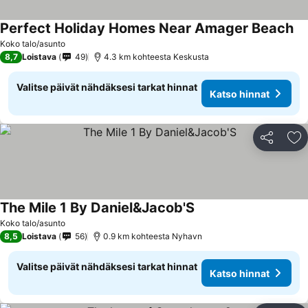
Perfect Holiday Homes Near Amager Beach
Koko talo/asunto
8,7
Loistava
49
4.3 km kohteesta Keskusta
Valitse päivät nähdäksesi tarkat hinnat
Katso hinnat
Jaa
Li
The Mile 1 By Daniel&Jacob'S
Koko talo/asunto
8,5
Loistava
56
0.9 km kohteesta Nyhavn
Valitse päivät nähdäksesi tarkat hinnat
Katso hinnat