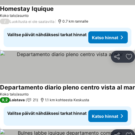
Homestay Iquique
Koko talo/asunto
/
0.7 km rannalle
Luokitusta ei ole saatavilla
Valitse päivät nähdäksesi tarkat hinnat
Katso hinnat
Jaa
Li
Departamento diario pleno centro vista al mar
Koko talo/asunto
9,2
Loistava
21
1.1 km kohteesta Keskusta
Valitse päivät nähdäksesi tarkat hinnat
Katso hinnat