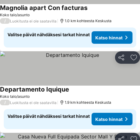
Magnolia apart Con facturas
Koko talo/asunto
/
1.0 km kohteesta Keskusta
Luokitusta ei ole saatavilla
Valitse päivät nähdäksesi tarkat hinnat
Katso hinnat
Jaa
Li
Departamento Iquique
Koko talo/asunto
/
1.9 km kohteesta Keskusta
Luokitusta ei ole saatavilla
Valitse päivät nähdäksesi tarkat hinnat
Katso hinnat