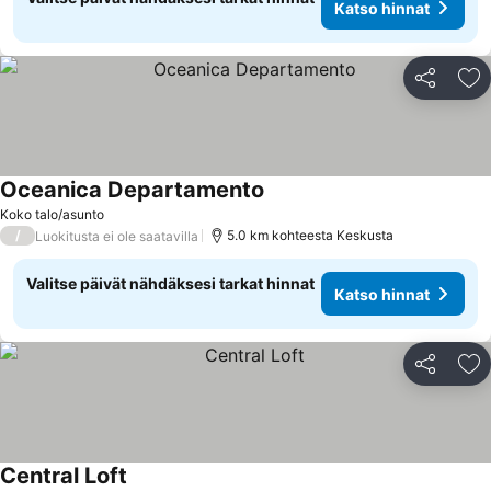
Katso hinnat
Jaa
Li
Oceanica Departamento
Koko talo/asunto
/
5.0 km kohteesta Keskusta
Luokitusta ei ole saatavilla
Valitse päivät nähdäksesi tarkat hinnat
Katso hinnat
Jaa
Li
Central Loft