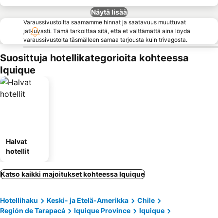
Näytä lisää
Varaussivustoilta saamamme hinnat ja saatavuus muuttuvat
jatkuvasti. Tämä tarkoittaa sitä, että et välttämättä aina löydä
varaussivustolta täsmälleen samaa tarjousta kuin trivagosta.
Suosittuja hotellikategorioita kohteessa
Iquique
Halvat
hotellit
Katso kaikki majoitukset kohteessa Iquique
Hotellihaku
Keski- ja Etelä-Amerikka
Chile
Región de Tarapacá
Iquique Province
Iquique