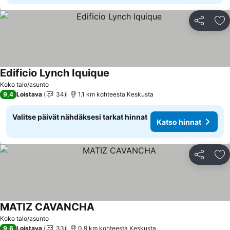
Jaa
Li
Edificio Lynch Iquique
Koko talo/asunto
9,4
Loistava
34
1.1 km kohteesta Keskusta
Valitse päivät nähdäksesi tarkat hinnat
Katso hinnat
Jaa
Li
MATIZ CAVANCHA
Koko talo/asunto
9,6
Loistava
33
0.9 km kohteesta Keskusta