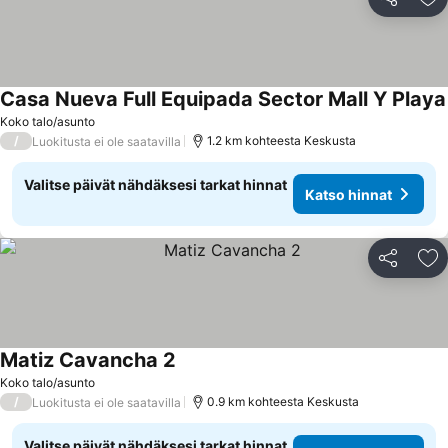
Jaa
Li
Casa Nueva Full Equipada Sector Mall Y Playa
Koko talo/asunto
/
1.2 km kohteesta Keskusta
Luokitusta ei ole saatavilla
Valitse päivät nähdäksesi tarkat hinnat
Katso hinnat
Jaa
Li
Matiz Cavancha 2
Koko talo/asunto
/
0.9 km kohteesta Keskusta
Luokitusta ei ole saatavilla
Valitse päivät nähdäksesi tarkat hinnat