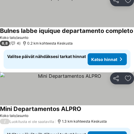
Jaa
Li
Bulnes labbe iquique departamento completo
Koko talo/asunto
6,8
4
0.2 km kohteesta Keskusta
Valitse päivät nähdäksesi tarkat hinnat
Katso hinnat
Jaa
Li
Mini Departamentos ALPRO
Koko talo/asunto
/
1.3 km kohteesta Keskusta
Luokitusta ei ole saatavilla