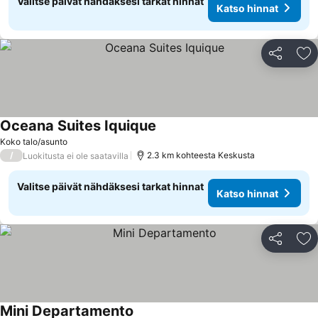
Valitse päivät nähdäksesi tarkat hinnat
Katso hinnat
Jaa
Li
Oceana Suites Iquique
Koko talo/asunto
/
2.3 km kohteesta Keskusta
Luokitusta ei ole saatavilla
Valitse päivät nähdäksesi tarkat hinnat
Katso hinnat
Jaa
Li
Mini Departamento