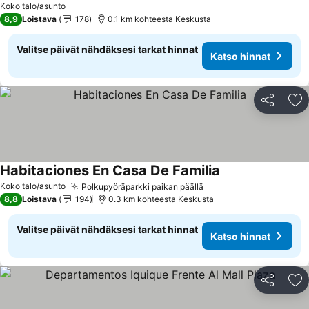
Koko talo/asunto
8,9
Loistava
178
0.1 km kohteesta Keskusta
Valitse päivät nähdäksesi tarkat hinnat
Katso hinnat
Jaa
Li
Habitaciones En Casa De Familia
Koko talo/asunto
Polkupyöräparkki paikan päällä
8,8
Loistava
194
0.3 km kohteesta Keskusta
Valitse päivät nähdäksesi tarkat hinnat
Katso hinnat
Jaa
Li