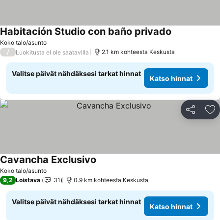
Habitación Studio con baño privado
Koko talo/asunto
/
2.1 km kohteesta Keskusta
Luokitusta ei ole saatavilla
Valitse päivät nähdäksesi tarkat hinnat
Katso hinnat
Jaa
Li
Cavancha Exclusivo
Koko talo/asunto
9,2
Loistava
31
0.9 km kohteesta Keskusta
Valitse päivät nähdäksesi tarkat hinnat
Katso hinnat