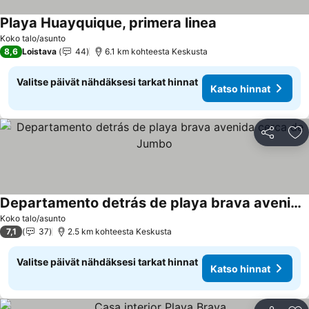
Playa Huayquique, primera linea
Koko talo/asunto
8,6
Loistava
44
6.1 km kohteesta Keskusta
Valitse päivät nähdäksesi tarkat hinnat
Katso hinnat
Jaa
Li
Departamento detrás de playa brava avenida cerca de Jumbo
Koko talo/asunto
7,1
37
2.5 km kohteesta Keskusta
Valitse päivät nähdäksesi tarkat hinnat
Katso hinnat