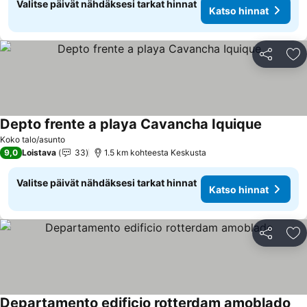
Valitse päivät nähdäksesi tarkat hinnat
Katso hinnat
Jaa
Li
Depto frente a playa Cavancha Iquique
Koko talo/asunto
9,0
Loistava
33
1.5 km kohteesta Keskusta
Valitse päivät nähdäksesi tarkat hinnat
Katso hinnat
Jaa
Li
Departamento edificio rotterdam amoblado