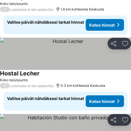
Koko talo/asunto
/
1.6 km kohteesta Keskusta
Luokitusta ei ole saatavilla
Valitse päivät nähdäksesi tarkat hinnat
Katso hinnat
Jaa
Li
Hostal Lecher
Koko talo/asunto
/
0.3 km kohteesta Keskusta
Luokitusta ei ole saatavilla
Valitse päivät nähdäksesi tarkat hinnat
Katso hinnat
Jaa
Li