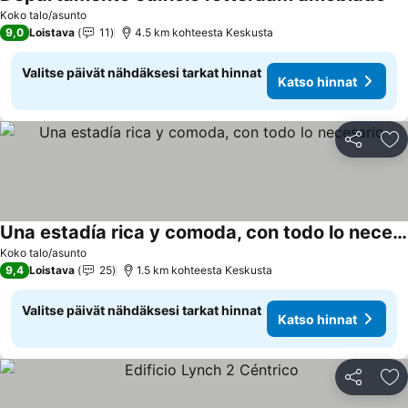
Koko talo/asunto
9,0
Loistava
11
4.5 km kohteesta Keskusta
Valitse päivät nähdäksesi tarkat hinnat
Katso hinnat
Jaa
Li
Una estadía rica y comoda, con todo lo necesario
Koko talo/asunto
9,4
Loistava
25
1.5 km kohteesta Keskusta
Valitse päivät nähdäksesi tarkat hinnat
Katso hinnat
Jaa
Li