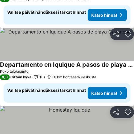
Valitse päivät nähdäksesi tarkat hinnat
Katso hinnat
Jaa
Li
Departamento en Iquique A pasos de playa Cavancha
Koko talo/asunto
8,3
Erittäin hyvä
10
1.8 km kohteesta Keskusta
Valitse päivät nähdäksesi tarkat hinnat
Katso hinnat
Jaa
Li