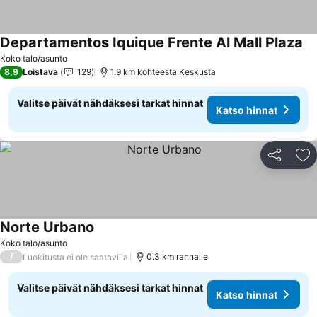
Departamentos Iquique Frente Al Mall Plaza
Koko talo/asunto
8,9
Loistava
129
1.9 km kohteesta Keskusta
Valitse päivät nähdäksesi tarkat hinnat
Katso hinnat
Jaa
Li
Norte Urbano
Koko talo/asunto
/
0.3 km rannalle
Luokitusta ei ole saatavilla
Valitse päivät nähdäksesi tarkat hinnat
Katso hinnat