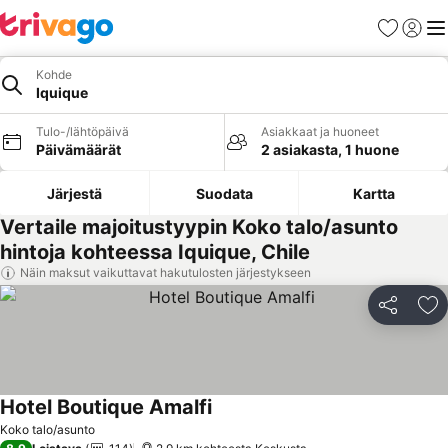
Suosikit
Kirjaud
Val
Kohde
Iquique
Tulo-/lähtöpäivä
Asiakkaat ja huoneet
Päivämäärät
2 asiakasta, 1 huone
Järjestä
Suodata
Kartta
Vertaile majoitustyypin Koko talo/asunto
hintoja kohteessa Iquique, Chile
Näin maksut vaikuttavat hakutulosten järjestykseen
Jaa
Li
Hotel Boutique Amalfi
Koko talo/asunto