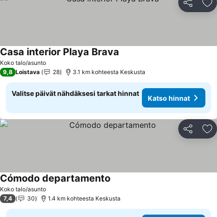
Jaa
Li
Casa interior Playa Brava
Koko talo/asunto
9,8
Loistava
28
3.1 km kohteesta Keskusta
Valitse päivät nähdäksesi tarkat hinnat
Katso hinnat
Jaa
Li
Cómodo departamento
Koko talo/asunto
7,4
30
1.4 km kohteesta Keskusta