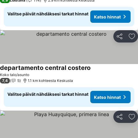
8,9
Loistava
114
2.9 km kohteesta Keskusta
Valitse päivät nähdäksesi tarkat hinnat
Katso hinnat
Jaa
Li
departamento central costero
Koko talo/asunto
7,4
5
1.1 km kohteesta Keskusta
Valitse päivät nähdäksesi tarkat hinnat
Katso hinnat
Jaa
Li