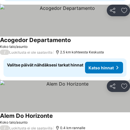
Jaa
Li
Acogedor Departamento
Koko talo/asunto
/
2.5 km kohteesta Keskusta
Luokitusta ei ole saatavilla
Valitse päivät nähdäksesi tarkat hinnat
Katso hinnat
Jaa
Li
Alem Do Horizonte
Koko talo/asunto
/
0.4 km rannalle
Luokitusta ei ole saatavilla