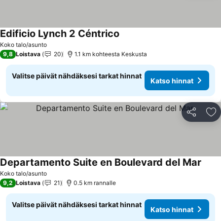
Edificio Lynch 2 Céntrico
Koko talo/asunto
9,8
Loistava
20
1.1 km kohteesta Keskusta
Valitse päivät nähdäksesi tarkat hinnat
Katso hinnat
Jaa
Li
Departamento Suite en Boulevard del Mar
Koko talo/asunto
9,2
Loistava
21
0.5 km rannalle
Valitse päivät nähdäksesi tarkat hinnat
Katso hinnat