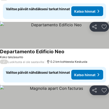
Valitse päivät nähdäksesi tarkat hinnat
Katso hinnat
Jaa
Li
Departamento Edificio Neo
Koko talo/asunto
/
0.2 km kohteesta Keskusta
Luokitusta ei ole saatavilla
Valitse päivät nähdäksesi tarkat hinnat
Katso hinnat
Jaa
Li