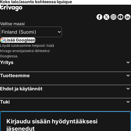
Koko talo/asunto kohteessa Iquique
Facebook
Twitter
Insta
Yo
Valitse maasi
Lisää Googleen
Löydä tuloksemme helposti: lisää
trivago ensisijaiseksi lähteeksi
Googlessa.
Yritys
Tuotteemme
Ehdot ja käytännöt
Tuki
Kirjaudu sisään hyödyntääksesi
jäsenedut