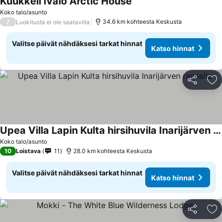
Kuukkeli Ivalo Arctic House
Koko talo/asunto
/
34.6 km kohteesta Keskusta
Luokitusta ei ole saatavilla
Valitse päivät nähdäksesi tarkat hinnat
Katso hinnat
Jaa
Li
Upea Villa Lapin Kulta hirsihuvila Inarijärven rannalla
Koko talo/asunto
10
Loistava
11
28.0 km kohteesta Keskusta
Valitse päivät nähdäksesi tarkat hinnat
Katso hinnat
Jaa
Li