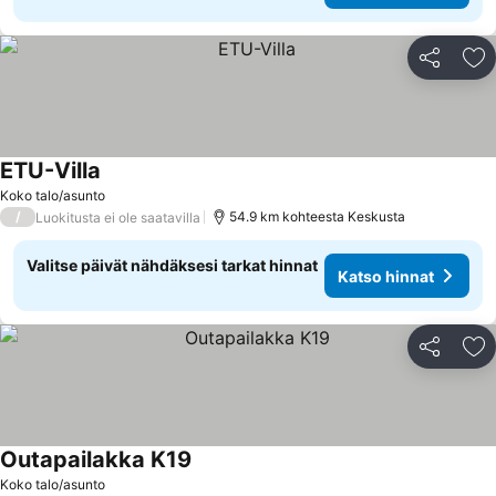
Jaa
Li
ETU-Villa
Koko talo/asunto
/
54.9 km kohteesta Keskusta
Luokitusta ei ole saatavilla
Valitse päivät nähdäksesi tarkat hinnat
Katso hinnat
Jaa
Li
Outapailakka K19
Koko talo/asunto