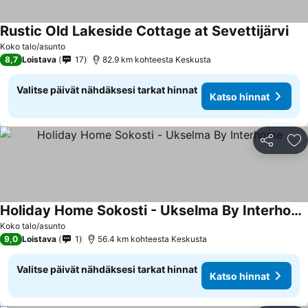
Rustic Old Lakeside Cottage at Sevettijärvi
Koko talo/asunto
8,7
Loistava
17
82.9 km kohteesta Keskusta
Valitse päivät nähdäksesi tarkat hinnat
Katso hinnat
Jaa
Li
Holiday Home Sokosti - Ukselma By Interhome
Koko talo/asunto
9,0
Loistava
1
56.4 km kohteesta Keskusta
Valitse päivät nähdäksesi tarkat hinnat
Katso hinnat