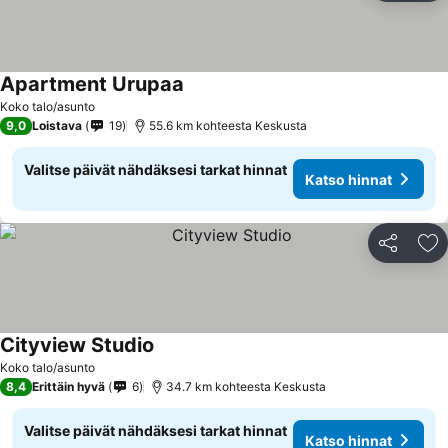
Apartment Urupaa
Koko talo/asunto
9,0
Loistava
19
55.6 km kohteesta Keskusta
Valitse päivät nähdäksesi tarkat hinnat
Katso hinnat
Jaa
Li
Cityview Studio
Koko talo/asunto
8,4
Erittäin hyvä
6
34.7 km kohteesta Keskusta
Valitse päivät nähdäksesi tarkat hinnat
Katso hinnat