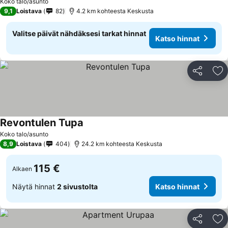
Koko talo/asunto
9,1
Loistava
82
4.2 km kohteesta Keskusta
Valitse päivät nähdäksesi tarkat hinnat
Katso hinnat
Jaa
Li
Revontulen Tupa
Koko talo/asunto
8,9
Loistava
404
24.2 km kohteesta Keskusta
115 €
Alkaen
Näytä hinnat
2 sivustolta
Katso hinnat
Jaa
Li