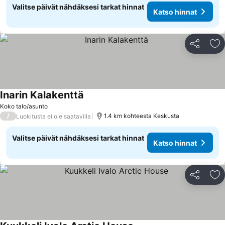
Valitse päivät nähdäksesi tarkat hinnat
Katso hinnat
Jaa
Li
Inarin Kalakenttä
Koko talo/asunto
/
1.4 km kohteesta Keskusta
Luokitusta ei ole saatavilla
Valitse päivät nähdäksesi tarkat hinnat
Katso hinnat
Jaa
Li