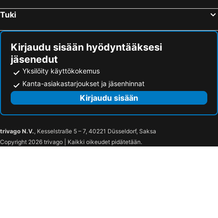
Teerenpesue G 60 By Interhome
Rivergold Cottage
Tuki
Holiday Home Sokosti - Ukselma By Interhome
Inari Juutua
Ailotar
LapinTintti Eco-Cabin in Inari
Kirjaudu sisään hyödyntääksesi
Holiday Home Raahenmaja By Interhome
Holiday Home Kiehinen 1 By Interhome
jäsenedut
Holiday Home Kiela 2 By Interhome
Inai Haven
Yksilöity käyttökokemus
Kanta-asiakastarjoukset ja jäsenhinnat
Kirjaudu sisään
trivago N.V.
, Kesselstraße 5 – 7, 40221 Düsseldorf, Saksa
Copyright 2026 trivago | Kaikki oikeudet pidätetään.