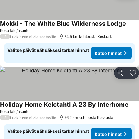
Mokki - The White Blue Wilderness Lodge
Koko talo/asunto
/
24.5 km kohteesta Keskusta
Luokitusta ei ole saatavilla
Valitse päivät nähdäksesi tarkat hinnat
Katso hinnat
Jaa
Li
Holiday Home Kelotahti A 23 By Interhome
Koko talo/asunto
/
56.2 km kohteesta Keskusta
Luokitusta ei ole saatavilla
Valitse päivät nähdäksesi tarkat hinnat
Katso hinnat