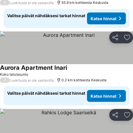
/
55.9 km kohteesta Keskusta
Luokitusta ei ole saatavilla
Valitse päivät nähdäksesi tarkat hinnat
Katso hinnat
Jaa
Li
Aurora Apartment Inari
Koko talo/asunto
/
0.2 km kohteesta Keskusta
Luokitusta ei ole saatavilla
Valitse päivät nähdäksesi tarkat hinnat
Katso hinnat
Jaa
Li