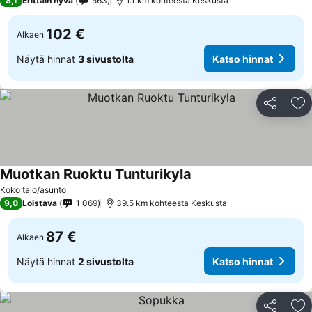
8,1
Erittäin hyvä
563
1.1 km kohteesta Keskusta
102 €
Alkaen
Näytä hinnat
3 sivustolta
Katso hinnat
Jaa
Li
Muotkan Ruoktu Tunturikyla
Koko talo/asunto
9,0
Loistava
1 069
39.5 km kohteesta Keskusta
87 €
Alkaen
Näytä hinnat
2 sivustolta
Katso hinnat