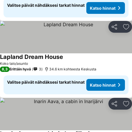
Valitse päivät nähdäksesi tarkat hinnat
Katso hinnat
Jaa
Li
Lapland Dream House
Koko talo/asunto
8,3
Erittäin hyvä
3
34.6 km kohteesta Keskusta
Valitse päivät nähdäksesi tarkat hinnat
Katso hinnat
Jaa
Li