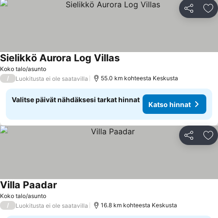
Jaa
Li
Sielikkö Aurora Log Villas
Koko talo/asunto
/
55.0 km kohteesta Keskusta
Luokitusta ei ole saatavilla
Valitse päivät nähdäksesi tarkat hinnat
Katso hinnat
Jaa
Li
Villa Paadar
Koko talo/asunto
/
16.8 km kohteesta Keskusta
Luokitusta ei ole saatavilla