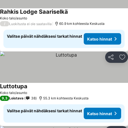
Rahkis Lodge Saariselkä
Koko talo/asunto
/
60.9 km kohteesta Keskusta
Luokitusta ei ole saatavilla
Valitse päivät nähdäksesi tarkat hinnat
Katso hinnat
Jaa
Li
Luttotupa
Koko talo/asunto
9,3
Loistava
38
55.3 km kohteesta Keskusta
Valitse päivät nähdäksesi tarkat hinnat
Katso hinnat