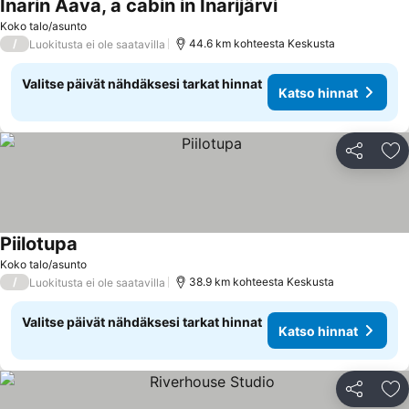
Inarin Aava, a cabin in Inarijärvi
Koko talo/asunto
/
44.6 km kohteesta Keskusta
Luokitusta ei ole saatavilla
Valitse päivät nähdäksesi tarkat hinnat
Katso hinnat
Jaa
Li
Piilotupa
Koko talo/asunto
/
38.9 km kohteesta Keskusta
Luokitusta ei ole saatavilla
Valitse päivät nähdäksesi tarkat hinnat
Katso hinnat
Jaa
Li