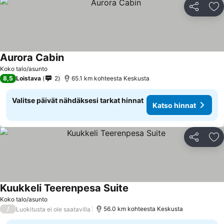
Jaa
Li
Aurora Cabin
Koko talo/asunto
8,5
Loistava
2
65.1 km kohteesta Keskusta
Valitse päivät nähdäksesi tarkat hinnat
Katso hinnat
Jaa
Li
Kuukkeli Teerenpesa Suite
Koko talo/asunto
/
56.0 km kohteesta Keskusta
Luokitusta ei ole saatavilla