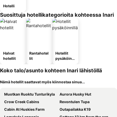
Hotelli
Suosittuja hotellikategorioita kohteessa Inari
Halvat
Rantahotel
Hotellit
hotellit
lit
pysäköinni
llä
Koko talo/asunto kohteen Inari lähistöllä
Nämä hotellit saattavat myös kiinnostaa sinua...
Muotkan Ruoktu Tunturikyla
Aurora Husky Hut
Crow Creek Cabins
Revontulen Tupa
Cabin At Huskies Farm
Outapailakka K19
Lomakyla Lapponia
Cottage 12 km from the center of Ivalo