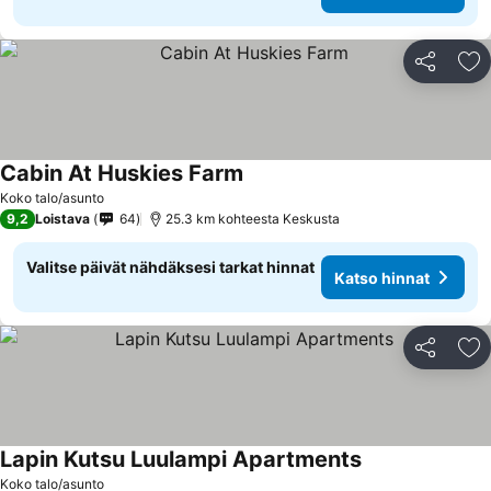
Jaa
Li
Cabin At Huskies Farm
Koko talo/asunto
9,2
Loistava
64
25.3 km kohteesta Keskusta
Valitse päivät nähdäksesi tarkat hinnat
Katso hinnat
Jaa
Li
Lapin Kutsu Luulampi Apartments
Koko talo/asunto