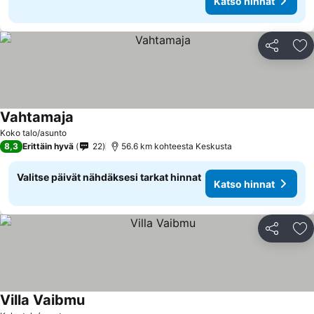
Katso hinnat
Jaa
Li
Vahtamaja
Koko talo/asunto
8,3
Erittäin hyvä
22
56.6 km kohteesta Keskusta
Valitse päivät nähdäksesi tarkat hinnat
Katso hinnat
Jaa
Li
Villa Vaibmu