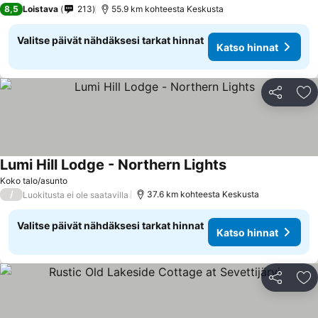
8,5
Loistava
213
55.9 km kohteesta Keskusta
Valitse päivät nähdäksesi tarkat hinnat
Katso hinnat
Jaa
Li
Lumi Hill Lodge - Northern Lights
Koko talo/asunto
/
37.6 km kohteesta Keskusta
Luokitusta ei ole saatavilla
Valitse päivät nähdäksesi tarkat hinnat
Katso hinnat
Jaa
Li