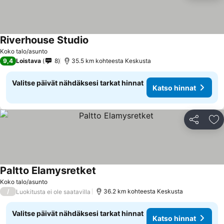
Riverhouse Studio
Koko talo/asunto
9,4
Loistava
8
35.5 km kohteesta Keskusta
Valitse päivät nähdäksesi tarkat hinnat
Katso hinnat
Jaa
Li
Paltto Elamysretket
Koko talo/asunto
/
36.2 km kohteesta Keskusta
Luokitusta ei ole saatavilla
Valitse päivät nähdäksesi tarkat hinnat
Katso hinnat