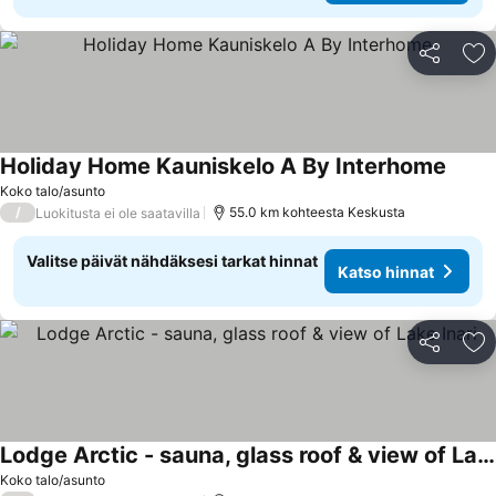
Jaa
Li
Holiday Home Kauniskelo A By Interhome
Koko talo/asunto
/
55.0 km kohteesta Keskusta
Luokitusta ei ole saatavilla
Valitse päivät nähdäksesi tarkat hinnat
Katso hinnat
Jaa
Li
Lodge Arctic - sauna, glass roof & view of Lake Inari
Koko talo/asunto