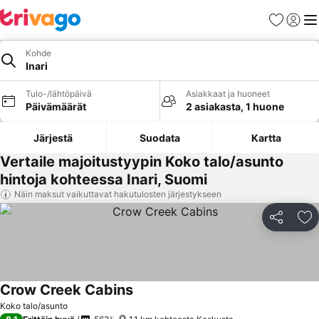
Suosikit
Kirjaud
Val
Kohde
Inari
Tulo-/lähtöpäivä
Asiakkaat ja huoneet
Päivämäärät
2 asiakasta, 1 huone
Järjestä
Suodata
Kartta
Vertaile majoitustyypin Koko talo/asunto
hintoja kohteessa Inari, Suomi
Näin maksut vaikuttavat hakutulosten järjestykseen
Jaa
Li
Crow Creek Cabins
Koko talo/asunto