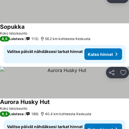
Jaa
Li
Sopukka
Koko talo/asunto
8,5
Loistava
113
56.2 km kohteesta Keskusta
Valitse päivät nähdäksesi tarkat hinnat
Katso hinnat
Jaa
Li
Aurora Husky Hut
Koko talo/asunto
9,3
Loistava
189
40.4 km kohteesta Keskusta
Valitse päivät nähdäksesi tarkat hinnat