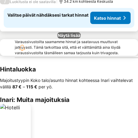
/
34.2 km kohteesta Keskusta
Luokitusta ei ole saatavilla
Valitse päivät nähdäksesi tarkat hinnat
Katso hinnat
Näytä lisää
Varaussivustoilta saamamme hinnat ja saatavuus muuttuvat
jatkuvasti. Tämä tarkoittaa sitä, että et välttämättä aina löydä
varaussivustolta täsmälleen samaa tarjousta kuin trivagosta.
Hintaluokka
Majoitustyypin Koko talo/asunto hinnat kohteessa Inari vaihtelevat
välillä
‎87 €
–
‎115 €
per yö.
Inari: Muita majoituksia