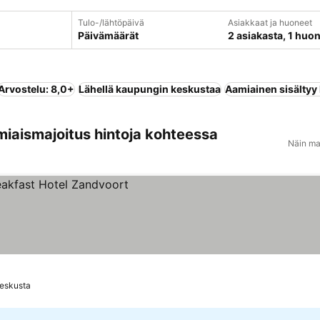
Tulo-/lähtöpäivä
Asiakkaat ja huoneet
Päivämäärät
2 asiakasta, 1 huo
Arvostelu: 8,0+
Lähellä kaupungin keskustaa
Aamiainen sisältyy
miaismajoitus hintoja kohteessa
Näin ma
Keskusta