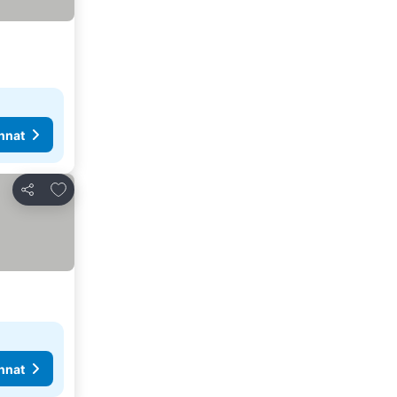
nnat
Lisää suosikkeihin
Jaa
nnat