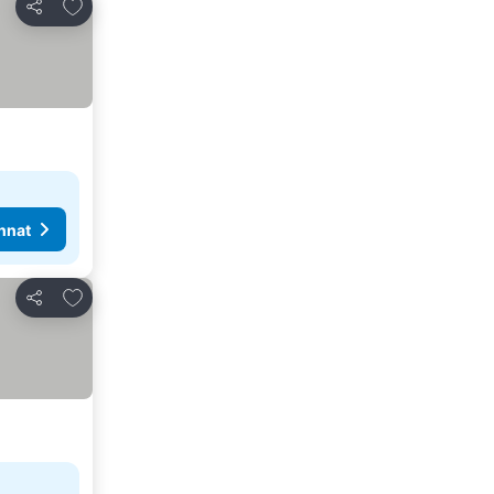
Lisää suosikkeihin
Jaa
nnat
Lisää suosikkeihin
Jaa