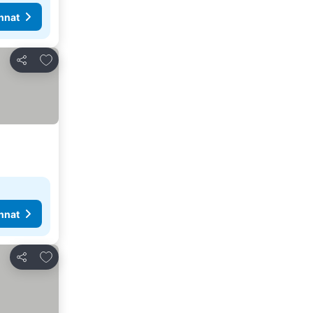
nnat
Lisää suosikkeihin
Jaa
nnat
Lisää suosikkeihin
Jaa