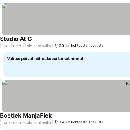
Studio At C
Luokitusta ei ole saatavilla
/
0.3 km kohteesta Keskusta
Valitse päivät nähdäksesi tarkat hinnat
Boetiek ManjaFiek
Luokitusta ei ole saatavilla
/
0.4 km kohteesta Keskusta