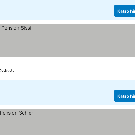
Katso hi
Keskusta
Katso hi