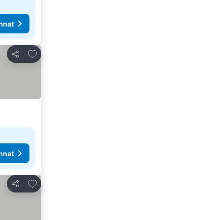
nnat
Lisää suosikkeihin
Jaa
nnat
Lisää suosikkeihin
Jaa