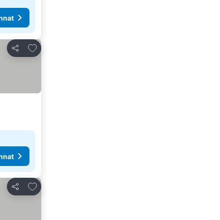
nnat
Lisää suosikkeihin
Jaa
nnat
Lisää suosikkeihin
Jaa