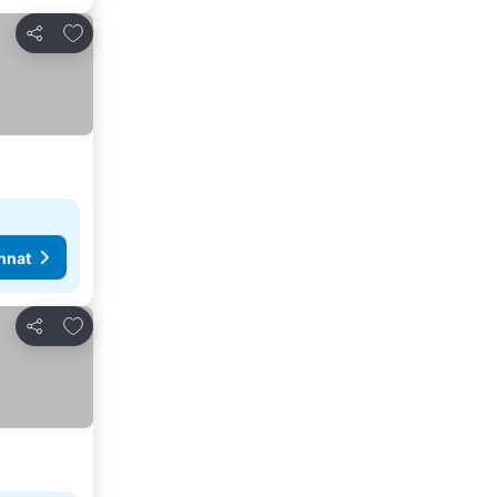
Lisää suosikkeihin
Jaa
nnat
Lisää suosikkeihin
Jaa