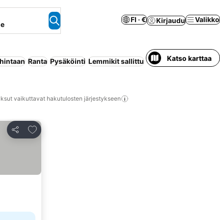
FI · €
Valikko
Kirjaudu
ne
Katso karttaa
 hintaan
Ranta
Pysäköinti
Lemmikit sallittu
Koko talo/asunto
Huo
ksut vaikuttavat hakutulosten järjestykseen
Lisää suosikkeihin
Jaa