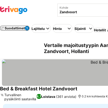
Kohde
Suodattimet
1
Lajittelu
Hinta
Sijainti
Hotellit
Vertaile majoitustyypin Aa
Zandvoort, Hollanti
Bed & Breakfast Hotel Zandvoort
Turvallinen
Loistava
(361 arviota)
8,7
0.2 km kohteesta 
pysäköinti saatavilla