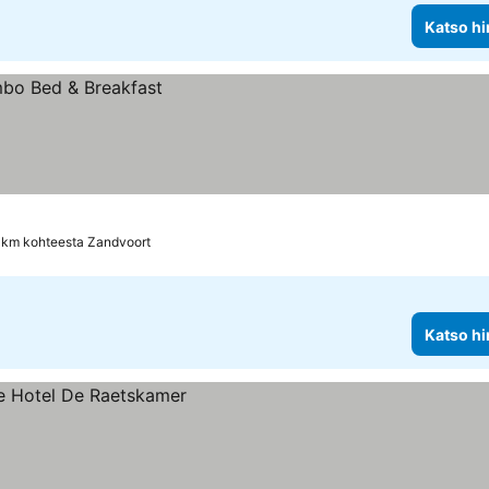
Katso hi
3 km kohteesta Zandvoort
Katso hi