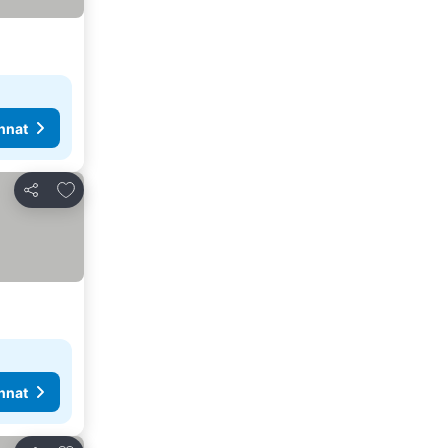
nnat
Lisää suosikkeihin
Jaa
nnat