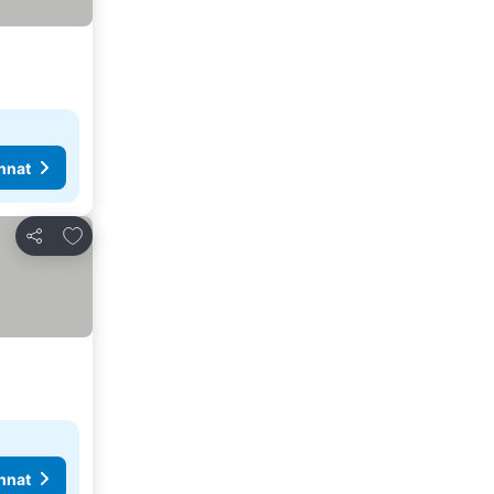
nnat
Lisää suosikkeihin
Jaa
nnat