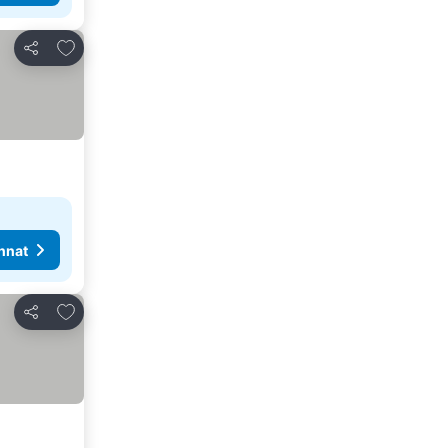
Lisää suosikkeihin
Jaa
nnat
Lisää suosikkeihin
Jaa