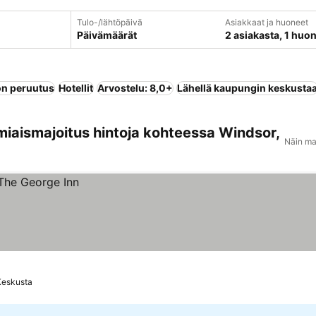
Tulo-/lähtöpäivä
Asiakkaat ja huoneet
Päivämäärät
2 asiakasta, 1 huo
n peruutus
Hotellit
Arvostelu: 8,0+
Lähellä kaupungin keskusta
miaismajoitus hintoja kohteessa Windsor,
Näin ma
Keskusta