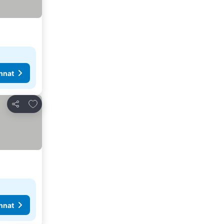
nnat
Lisää suosikkeihin
Jaa
nnat