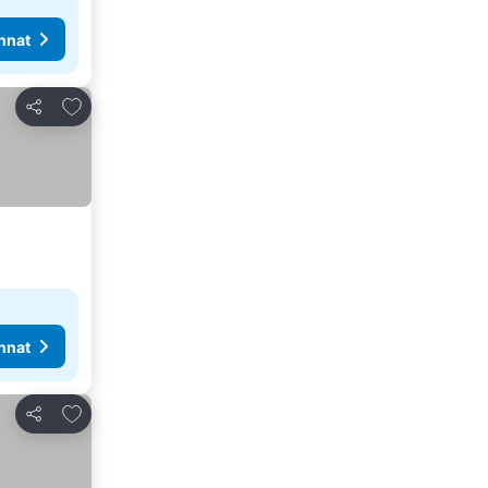
nnat
Lisää suosikkeihin
Jaa
nnat
Lisää suosikkeihin
Jaa