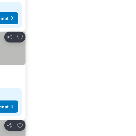
nnat
Lisää suosikkeihin
Jaa
nnat
Lisää suosikkeihin
Jaa