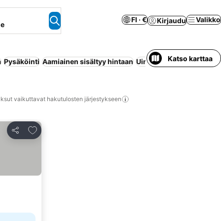
FI · €
Valikko
Kirjaudu
ne
Katso karttaa
a
Pysäköinti
Aamiainen sisältyy hintaan
Uima-allas
Ilmastointi
H
ksut vaikuttavat hakutulosten järjestykseen
Lisää suosikkeihin
Jaa