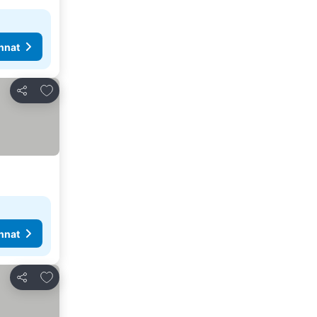
nnat
Lisää suosikkeihin
Jaa
nnat
Lisää suosikkeihin
Jaa