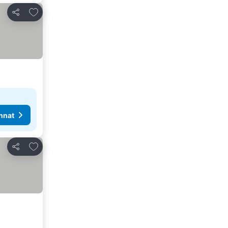
Lisää suosikkeihin
Jaa
nnat
Lisää suosikkeihin
Jaa