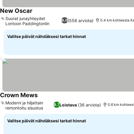
New Oscar
Suorat junayhteydet
(556 arviota)
6,0
0.4 km kohteesta K
Lontoon Paddingtoniin
Valitse päivät nähdäksesi tarkat hinnat
Crown Mews
Moderni ja hiljattain
Loistava
(36 arviota)
8,7
0.6 km kohtees
remontoitu sisustus
Valitse päivät nähdäksesi tarkat hinnat