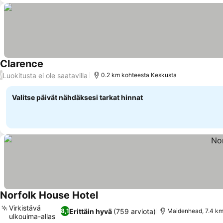
Clarence
Luokitusta ei ole saatavilla
/
0.2 km kohteesta Keskusta
Valitse päivät nähdäksesi tarkat hinnat
Norfolk House Hotel
Virkistävä
Erittäin hyvä
(759 arviota)
8,1
Maidenhead, 7.4 km
ulkouima-allas