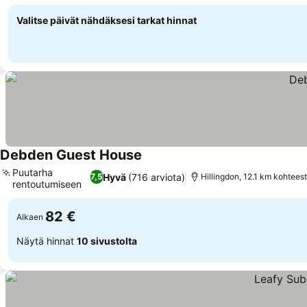
Valitse päivät nähdäksesi tarkat hinnat
Debden Guest House
Puutarha
Hyvä
(716 arviota)
7,5
Hillingdon, 12.1 km kohtees
rentoutumiseen
82 €
Alkaen
Näytä hinnat
10 sivustolta