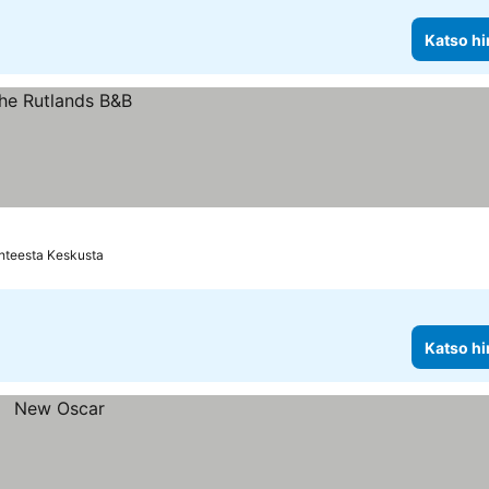
Katso hi
hteesta Keskusta
Katso hi