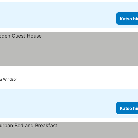
Katso hi
ta Windsor
Katso hi