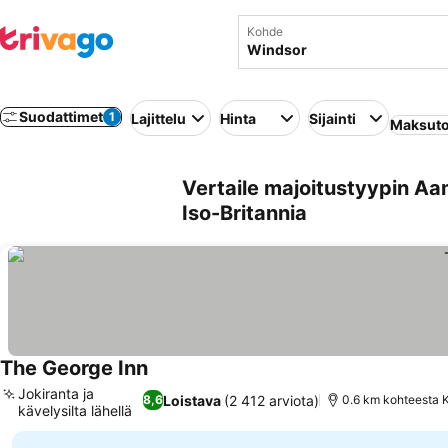
Kohde
Suodattimet
1
Lajittelu
Hinta
Sijainti
Maksuto
Vertaile majoitustyypin Aa
Iso-Britannia
The George Inn
Jokiranta ja
Loistava
(2 412 arviota)
8,6
0.6 km kohteesta 
kävelysilta lähellä