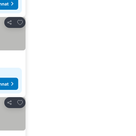
nnat
Lisää suosikkeihin
Jaa
nnat
Lisää suosikkeihin
Jaa