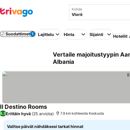
Kohde
Suodattimet
1
Lajittelu
Hinta
Sijainti
Hotellit
Vertaile majoitustyypin Aa
Albania
Il Destino Rooms
Erittäin hyvä
(25 arviota)
8,3
7.9 km kohteesta Keskusta
Valitse päivät nähdäksesi tarkat hinnat