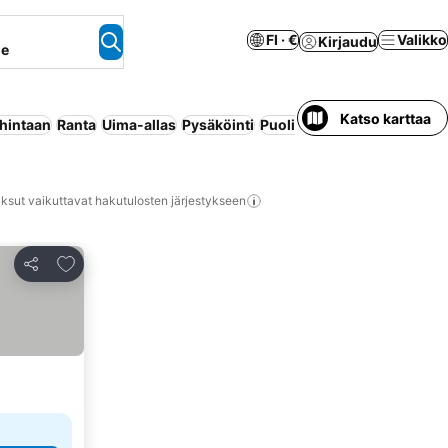
FI · €
Valikko
Kirjaudu
ne
Katso karttaa
 hintaan
Ranta
Uima-allas
Pysäköinti
Puolihoito
Ilmastointi
Wi-F
ksut vaikuttavat hakutulosten järjestykseen
Lisää suosikkeihin
Jaa