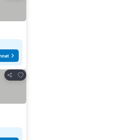
nnat
Lisää suosikkeihin
Jaa