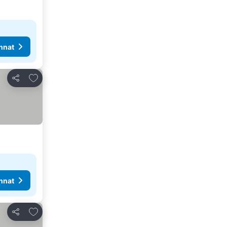
nnat
Lisää suosikkeihin
Jaa
nnat
Lisää suosikkeihin
Jaa