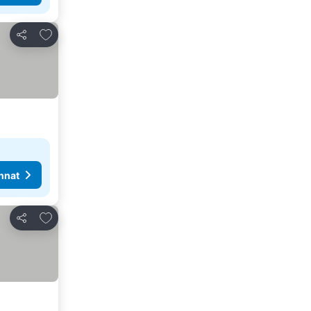
Lisää suosikkeihin
Jaa
nnat
Lisää suosikkeihin
Jaa