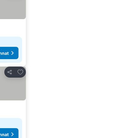
nnat
Lisää suosikkeihin
Jaa
nnat