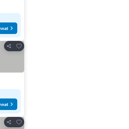
nnat
Lisää suosikkeihin
Jaa
nnat
Lisää suosikkeihin
Jaa