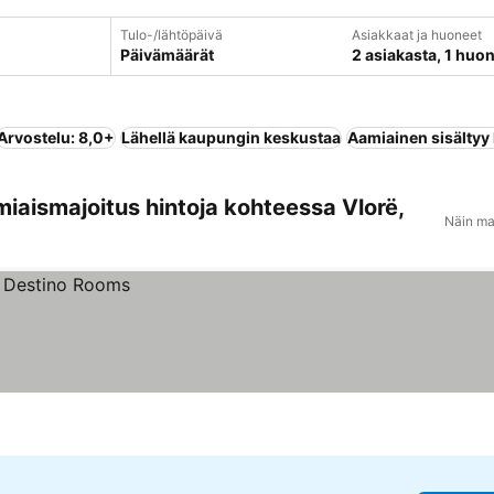
Tulo-/lähtöpäivä
Asiakkaat ja huoneet
Päivämäärät
2 asiakasta, 1 huo
Arvostelu: 8,0+
Lähellä kaupungin keskustaa
Aamiainen sisältyy
miaismajoitus hintoja kohteessa Vlorë,
Näin ma