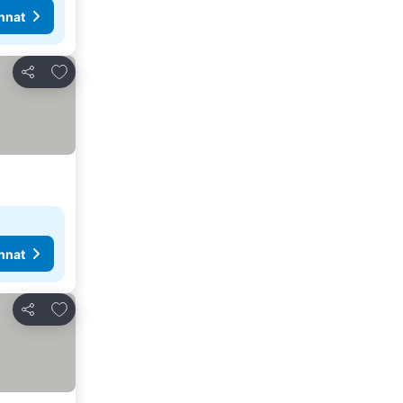
nnat
Lisää suosikkeihin
Jaa
nnat
Lisää suosikkeihin
Jaa