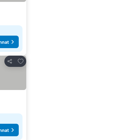
nnat
Lisää suosikkeihin
Jaa
nnat