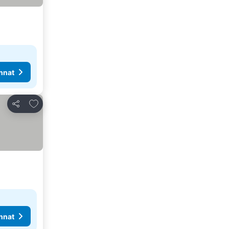
nnat
Lisää suosikkeihin
Jaa
nnat