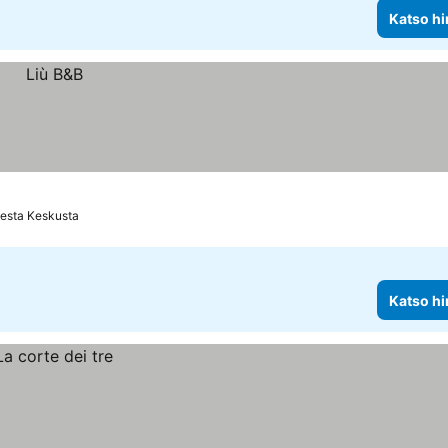
Katso hi
eesta Keskusta
Katso hi