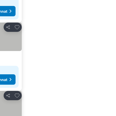
nnat
Lisää suosikkeihin
Jaa
nnat
Lisää suosikkeihin
Jaa