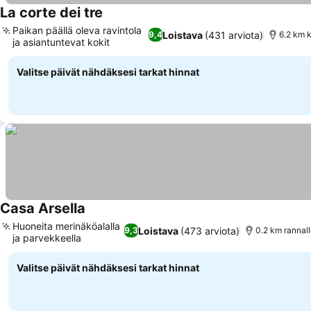
La corte dei tre
Katso hinnat
Paikan päällä oleva ravintola
Loistava
(431 arviota)
9,4
6.2 km 
ja asiantuntevat kokit
Katso hinnat
Valitse päivät nähdäksesi tarkat hinnat
Casa Arsella
Katso hinnat
Huoneita merinäköalalla
Loistava
(473 arviota)
9,3
0.2 km rannal
ja parvekkeella
Katso hinnat
Valitse päivät nähdäksesi tarkat hinnat