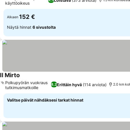
Loistava
(373 arviota)
käyttöoikeus
Katso hinnat
152 €
Alkaen
Näytä hinnat
6 sivustolta
Il Mirto
Katso hinnat
Polkupyörän vuokraus
Erittäin hyvä
(114 arviota)
8,2
2.0 km ko
tutkimusmatkoille
Katso hinnat
Valitse päivät nähdäksesi tarkat hinnat