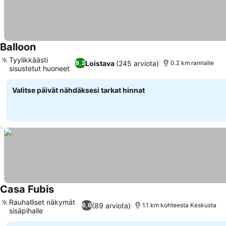
Balloon
Katso hinnat
Tyylikkäästi
Loistava
(245 arviota)
9,3
0.2 km rannalle
sisustetut huoneet
Katso hinnat
Valitse päivät nähdäksesi tarkat hinnat
Casa Fubis
Katso hinnat
Rauhalliset näkymät
(89 arviota)
6,6
1.1 km kohteesta Keskusta
sisäpihalle
Katso hinnat