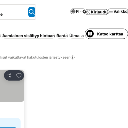
FI · €
Valikko
Kirjaudu
ne
Katso karttaa
a
Aamiainen sisältyy hintaan
Ranta
Uima-allas
Puolihoito
Pysäkö
ksut vaikuttavat hakutulosten järjestykseen
Lisää suosikkeihin
Jaa