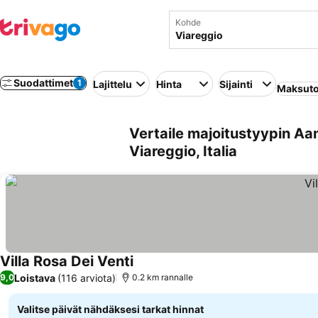
Kohde
Suodattimet
1
Lajittelu
Hinta
Sijainti
Maksuto
Vertaile majoitustyypin Aa
Viareggio, Italia
Villa Rosa Dei Venti
Katso hinnat
Loistava
(116 arviota)
9,0
0.2 km rannalle
Valitse päivät nähdäksesi tarkat hinnat