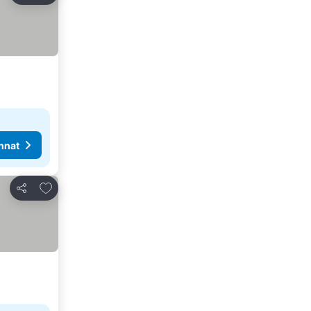
nnat
Lisää suosikkeihin
Jaa