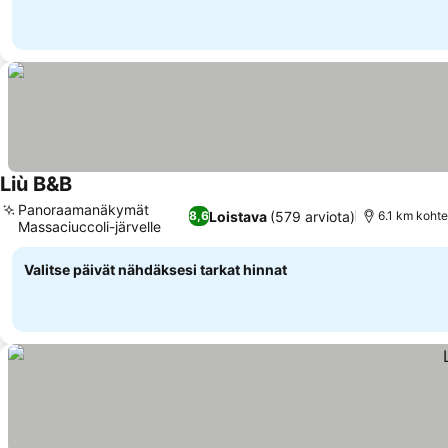
Liù B&B
Katso hinnat
Panoraamanäkymät
Loistava
(579 arviota)
8,6
6.1 km koht
Massaciuccoli-järvelle
Katso hinnat
Valitse päivät nähdäksesi tarkat hinnat