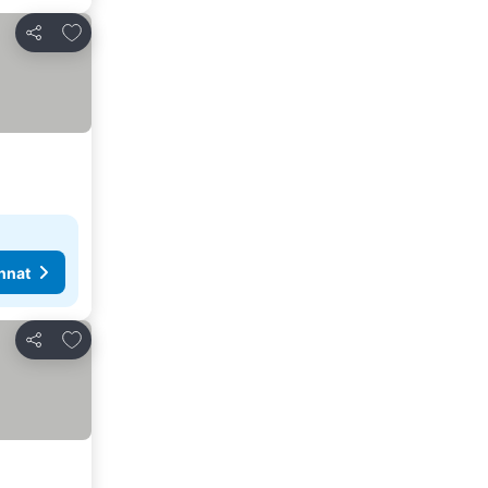
Lisää suosikkeihin
Jaa
nnat
Lisää suosikkeihin
Jaa