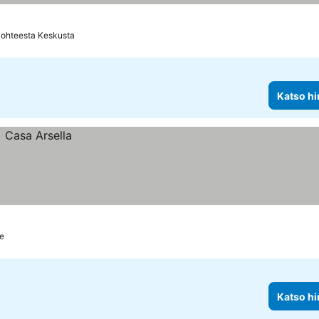
kohteesta Keskusta
Katso hi
le
Katso hi