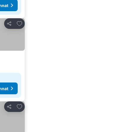
nnat
Lisää suosikkeihin
Jaa
nnat
Lisää suosikkeihin
Jaa