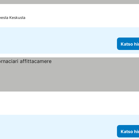
eesta Keskusta
Katso hi
Katso hi