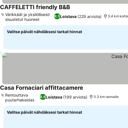
CAFFELETTI friendly B&B
Katso hinnat
Värikkäät ja yksilöllisesti
Loistava
(229 arviota)
9,5
5.4 km koht
sisustetut huoneet
Katso hinnat
Valitse päivät nähdäksesi tarkat hinnat
Casa Fornaciari affittacamere
Katso hinnat
Rentouttava
Loistava
(199 arviota)
8,6
0.3 km rannalle
puutarhakeidas
Katso hinnat
Valitse päivät nähdäksesi tarkat hinnat