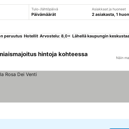
Tulo-/lähtöpäivä
Asiakkaat ja huoneet
Päivämäärät
2 asiakasta, 1 huo
n peruutus
Hotellit
Arvostelu: 8,0+
Lähellä kaupungin keskusta
miaismajoitus hintoja kohteessa
Näin ma