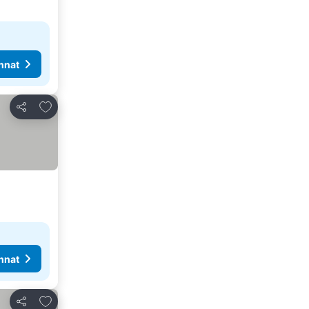
nnat
Lisää suosikkeihin
Jaa
nnat
Lisää suosikkeihin
Jaa