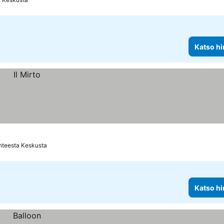
Katso hi
hteesta Keskusta
Katso hi