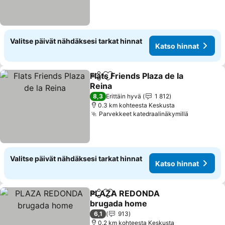
Valitse päivät nähdäksesi tarkat hinnat
Katso hinnat
Flats Friends Plaza de la
Jaa
Lisää suosikkeihin
Reina
Katso hinnat
8,3
Erittäin hyvä
1 812
0.3 km kohteesta Keskusta
Parvekkeet katedraalinäkymillä
Katso hin
Valitse päivät nähdäksesi tarkat hinnat
Katso hinnat
PLAZA REDONDA
Jaa
Lisää suosikkeihin
brugada home
Katso hinnat
6,1
913
0.2 km kohteesta Keskusta