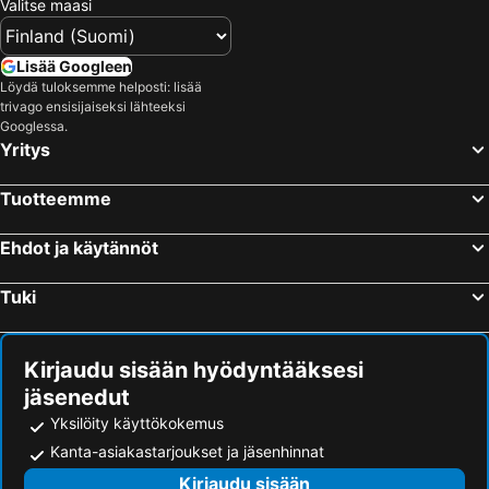
Valitse maasi
Lisää Googleen
Löydä tuloksemme helposti: lisää
trivago ensisijaiseksi lähteeksi
Googlessa.
Yritys
Tuotteemme
Ehdot ja käytännöt
Tuki
Kirjaudu sisään hyödyntääksesi
jäsenedut
Yksilöity käyttökokemus
Kanta-asiakastarjoukset ja jäsenhinnat
Kirjaudu sisään