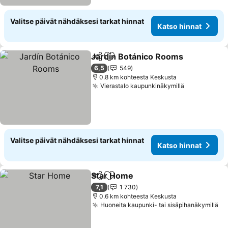
Valitse päivät nähdäksesi tarkat hinnat
Katso hinnat
Jardín Botánico Rooms
Jaa
Lisää suosikkeihin
Kat
6,5
549
0.8 km kohteesta Keskusta
Vierastalo kaupunkinäkymillä
Katso hinna
Valitse päivät nähdäksesi tarkat hinnat
Katso hinnat
Star Home
Jaa
Lisää suosikkeihin
Katso hinnat
7,1
1 730
0.6 km kohteesta Keskusta
Huoneita kaupunki- tai sisäpihanäkymillä
Ka