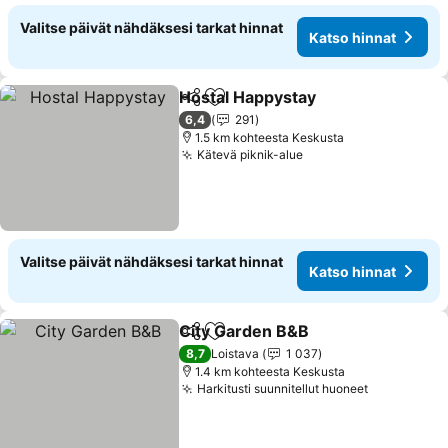
Valitse päivät nähdäksesi tarkat hinnat
Katso hinnat
Hostal Happystay
Jaa
Lisää suosikkeihin
Katso hi
6,4
291
1.5 km kohteesta Keskusta
Kätevä piknik-alue
Katso hinnat
Valitse päivät nähdäksesi tarkat hinnat
Katso hinnat
City Garden B&B
Jaa
Lisää suosikkeihin
Katso hin
8,7
Loistava
1 037
1.4 km kohteesta Keskusta
Harkitusti suunnitellut huoneet
Katso hinn