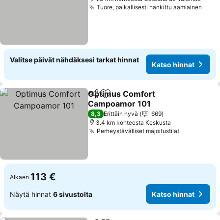
Tuore, paikallisesti hankittu aamiainen
Kats
Valitse päivät nähdäksesi tarkat hinnat
Katso hinnat
Optimus Comfort
Jaa
Lisää suosikkeihin
Campoamor 101
Katso hinnat
8,3
Erittäin hyvä
669
3.4 km kohteesta Keskusta
Perheystävälliset majoitustilat
Katso hinn
113 €
Alkaen
Näytä hinnat
6 sivustolta
Katso hinnat