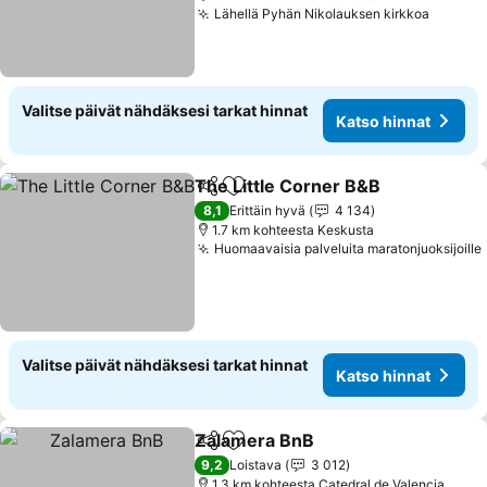
Lähellä Pyhän Nikolauksen kirkkoa
Katso 
Valitse päivät nähdäksesi tarkat hinnat
Katso hinnat
The Little Corner B&B
Jaa
Lisää suosikkeihin
Kats
8,1
Erittäin hyvä
4 134
1.7 km kohteesta Keskusta
Huomaavaisia palveluita maratonjuoksijoille
Valitse päivät nähdäksesi tarkat hinnat
Katso hinnat
Zalamera BnB
Jaa
Lisää suosikkeihin
Katso hinnat
9,2
Loistava
3 012
1.3 km kohteesta Catedral de Valencia