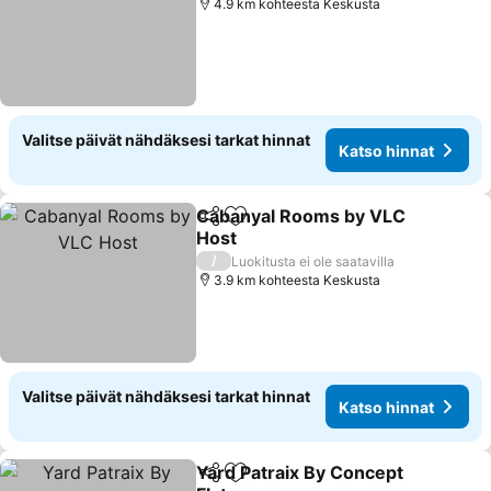
4.9 km kohteesta Keskusta
Valitse päivät nähdäksesi tarkat hinnat
Katso hinnat
Cabanyal Rooms by VLC
Jaa
Lisää suosikkeihin
Host
Katso hinnat
/
Luokitusta ei ole saatavilla
3.9 km kohteesta Keskusta
Valitse päivät nähdäksesi tarkat hinnat
Katso hinnat
Yard Patraix By Concept
Jaa
Lisää suosikkeihin