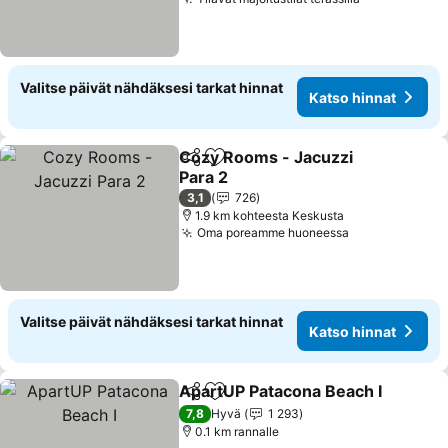
Katso hinna
Valitse päivät nähdäksesi tarkat hinnat
Katso hinnat
Cozy Rooms - Jacuzzi
Jaa
Lisää suosikkeihin
Para 2
Katso hinnat
3,1
726
1.9 km kohteesta Keskusta
Oma poreamme huoneessa
Katso hinnat
Valitse päivät nähdäksesi tarkat hinnat
Katso hinnat
ApartUP Patacona Beach I
Jaa
Lisää suosikkeihin
7,8
Hyvä
1 293
0.1 km rannalle