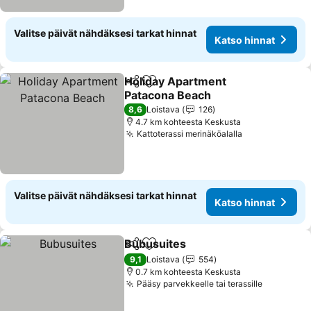
Valitse päivät nähdäksesi tarkat hinnat
Katso hinnat
Holiday Apartment
Jaa
Lisää suosikkeihin
Patacona Beach
Katso hinnat
8,6
Loistava
126
4.7 km kohteesta Keskusta
Kattoterassi merinäköalalla
Katso hinnat
Valitse päivät nähdäksesi tarkat hinnat
Katso hinnat
Bubusuites
Jaa
Lisää suosikkeihin
Katso hinnat
9,1
Loistava
554
0.7 km kohteesta Keskusta
Pääsy parvekkeelle tai terassille
Katso hin