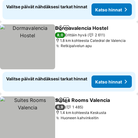
Valitse päivät nähdäksesi tarkat hinnat
Katso hinnat
Dormavalencia Hostel
Jaa
Lisää suosikkeihin
Kats
8,0
Erittäin hyvä
2 611
1.8 km kohteesta Catedral de Valencia
Retkipalvelun apu
Katso hinnat
Valitse päivät nähdäksesi tarkat hinnat
Katso hinnat
Suites Rooms Valencia
Jaa
Lisää suosikkeihin
Kat
6,9
1 485
1.4 km kohteesta Keskusta
Huoneen kahvinkeitin
Katso hinnat