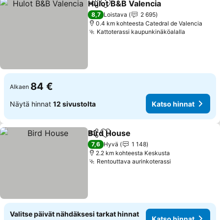
Hulot B&B Valencia
Jaa
Lisää suosikkeihin
Katso h
8,7
Loistava
2 695
0.4 km kohteesta Catedral de Valencia
Kattoterassi kaupunkinäköalalla
Katso hin
84 €
Alkaen
Näytä hinnat
12 sivustolta
Katso hinnat
Bird House
Jaa
Lisää suosikkeihin
Katso hinnat
7,6
Hyvä
1 148
2.2 km kohteesta Keskusta
Rentouttava aurinkoterassi
Katso hinnat
Valitse päivät nähdäksesi tarkat hinnat
Katso hinnat