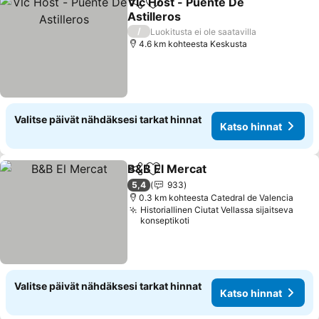
Vlc Host - Puente De
Jaa
Lisää suosikkeihin
Astilleros
Katso hinnat
/
Luokitusta ei ole saatavilla
4.6 km kohteesta Keskusta
Valitse päivät nähdäksesi tarkat hinnat
Katso hinnat
B&B El Mercat
Jaa
Lisää suosikkeihin
Katso hinnat
5,4
933
0.3 km kohteesta Catedral de Valencia
Historiallinen Ciutat Vellassa sijaitseva
konseptikoti
Valitse päivät nähdäksesi tarkat hinnat
Katso hinnat