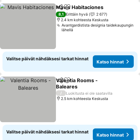
Mavis Habitaciones
Jaa
Lisää suosikkeihin
Katso 
8,1
Erittäin hyvä
2 677
2.4 km kohteesta Keskusta
Avantgardistista designia taidekaupungin
lähellä
Valitse päivät nähdäksesi tarkat hinnat
Katso hinnat
Valentia Rooms -
Jaa
Lisää suosikkeihin
Baleares
Katso hinnat
/
Luokitusta ei ole saatavilla
2.5 km kohteesta Keskusta
Valitse päivät nähdäksesi tarkat hinnat
Katso hinnat