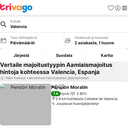
Suosikit
Kirjaud
Val
Kohde
Valencia
Tulo-/lähtöpäivä
Asiakkaat ja huoneet
Päivämäärät
2 asiakasta, 1 huone
Järjestä
Suodata
Kartta
Vertaile majoitustyypin Aamiaismajoitus
hintoja kohteessa Valencia, Espanja
Näin maksut vaikuttavat hakutulosten järjestykseen
Pensión Moratin
Jaa
Lisää suosikkeihin
Katso hin
7,6
Hyvä
3 851
0.6 km kohteesta Catedral de Valencia
Joustavat huonejärjestelyt
Katso hinnat