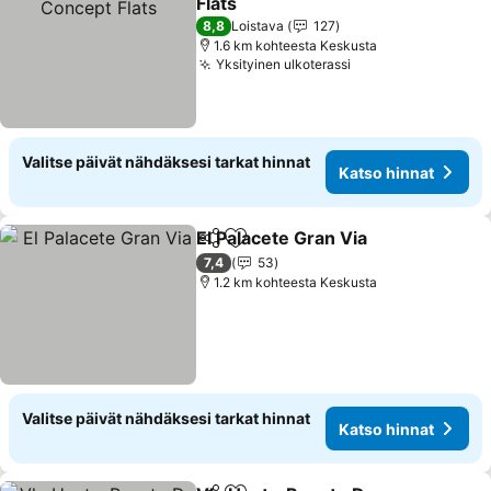
Flats
Katso hinnat
8,8
Loistava
127
1.6 km kohteesta Keskusta
Yksityinen ulkoterassi
Katso hinnat
Valitse päivät nähdäksesi tarkat hinnat
Katso hinnat
El Palacete Gran Via
Jaa
Lisää suosikkeihin
Katso 
7,4
53
1.2 km kohteesta Keskusta
Valitse päivät nähdäksesi tarkat hinnat
Katso hinnat