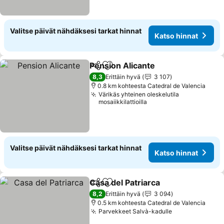
Valitse päivät nähdäksesi tarkat hinnat
Katso hinnat
Pension Alicante
Jaa
Lisää suosikkeihin
Katso hin
8,3
Erittäin hyvä
3 107
0.8 km kohteesta Catedral de Valencia
Värikäs yhteinen oleskelutila
mosaiikkilattioilla
Valitse päivät nähdäksesi tarkat hinnat
Katso hinnat
Casa del Patriarca
Jaa
Lisää suosikkeihin
Katso hi
8,2
Erittäin hyvä
3 094
0.5 km kohteesta Catedral de Valencia
Parvekkeet Salvà-kadulle
Katso hinnat