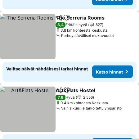
The Serreria Rooms
Jaa
Lisää suosikkeihin
Katso 
8,4
Erittäin hyvä
827
3.8 km kohteesta Keskusta
Perheystävälliset mukavuudet
Katso hinn
Valitse päivät nähdäksesi tarkat hinnat
Katso hinnat
Art&Flats Hostel
Jaa
Lisää suosikkeihin
Katso hin
7,6
Hyvä
2 556
0.4 km kohteesta Keskusta
Vain aikuisille tarkoitettu ympäristö
Katso h