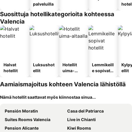
palveluilla
hotel
Suosittuja hotellikategorioita kohteessa
Valencia
Halvat
Luksushot
Hotellit
Lemmikeill
Kylp
hotellit
ellit
uima-
e sopivat
ellit
altaalla
hotellit
Aamiaismajoitus kohteen Valencia lähistöllä
Nämä hotellit saattavat myös kiinnostaa sinua...
Pensión Moratin
Casa del Patriarca
Suites Rooms Valencia
Live in Chianti
Pension Alicante
Kiwi Rooms