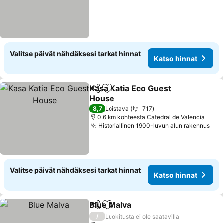
Valitse päivät nähdäksesi tarkat hinnat
Katso hinnat
Kasa Katia Eco Guest
Jaa
Lisää suosikkeihin
House
Katso hinnat
8,7
Loistava
717
0.6 km kohteesta Catedral de Valencia
Historiallinen 1900-luvun alun rakennus
Kat
Valitse päivät nähdäksesi tarkat hinnat
Katso hinnat
Blue Malva
Jaa
Lisää suosikkeihin
Katso hinnat
/
Luokitusta ei ole saatavilla