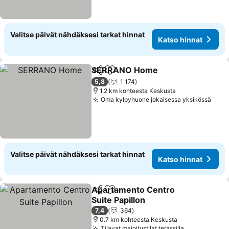
Valitse päivät nähdäksesi tarkat hinnat
Katso hinnat
SERRANO Home
Jaa
Lisää suosikkeihin
Katso hin
5,8
1 174
1.2 km kohteesta Keskusta
Oma kylpyhuone jokaisessa yksikössä
Kats
Valitse päivät nähdäksesi tarkat hinnat
Katso hinnat
Apartamento Centro
Jaa
Lisää suosikkeihin
Suite Papillon
Katso hinnat
7,4
364
0.7 km kohteesta Keskusta
Tilavat majoitustilat terassilla