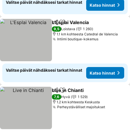
Valitse päivät nähdäksesi tarkat hinnat
Katso hinnat
L'Esplai Valencia
Jaa
Lisää suosikkeihin
Katso hinn
9,5
Loistava
1 260
1.1 km kohteesta Catedral de Valencia
Intiimi boutique-kokemus
Katso hinnat
Valitse päivät nähdäksesi tarkat hinnat
Katso hinnat
Live in Chianti
Jaa
Lisää suosikkeihin
Katso hinnat
7,6
Hyvä
1 529
1.2 km kohteesta Keskusta
Perheystävälliset majoitukset
Katso hinna