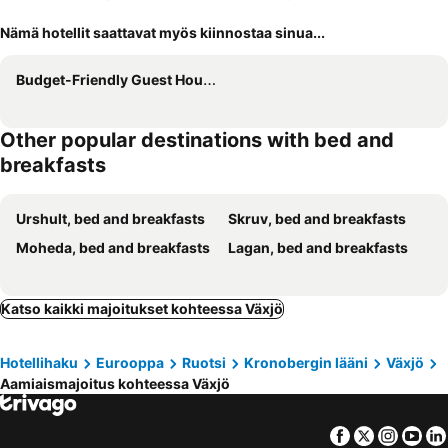
Nämä hotellit saattavat myös kiinnostaa sinua...
Budget-Friendly Guest House Near Linnaeus University
Other popular destinations with bed and
breakfasts
Urshult, bed and breakfasts
Skruv, bed and breakfasts
Moheda, bed and breakfasts
Lagan, bed and breakfasts
Katso kaikki majoitukset kohteessa Växjö
Hotellihaku
Eurooppa
Ruotsi
Kronobergin lääni
Växjö
Aamiaismajoitus kohteessa Växjö
Facebook
Twitter
Insta
Yo