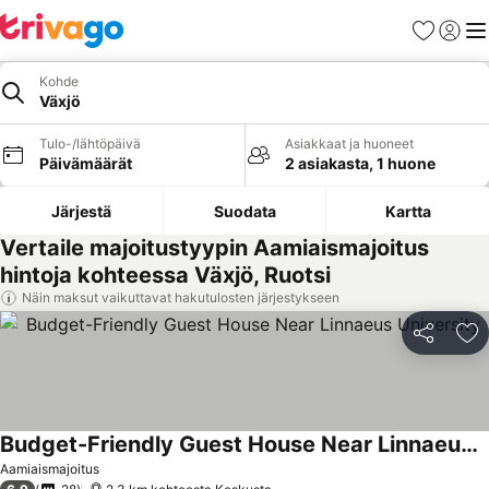
Suosikit
Kirjaud
Val
Kohde
Växjö
Tulo-/lähtöpäivä
Asiakkaat ja huoneet
Päivämäärät
2 asiakasta, 1 huone
Järjestä
Suodata
Kartta
Vertaile majoitustyypin Aamiaismajoitus
hintoja kohteessa Växjö, Ruotsi
Näin maksut vaikuttavat hakutulosten järjestykseen
Jaa
Li
Budget-Friendly Guest House Near Linnaeus University
Katso hinnat
Aamiaismajoitus