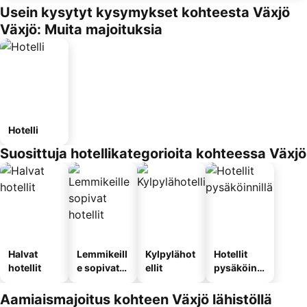
Usein kysytyt kysymykset kohteesta Växjö
Växjö: Muita majoituksia
Hotelli
Suosittuja hotellikategorioita kohteessa Växjö
Halvat
Lemmikeill
Kylpylähot
Hotellit
hotellit
e sopivat
ellit
pysäköinni
hotellit
llä
Aamiaismajoitus kohteen Växjö lähistöllä