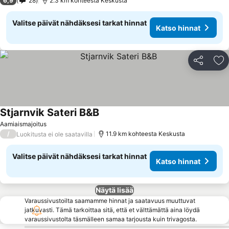
6,9
28
2.3 km kohteesta Keskusta
Valitse päivät nähdäksesi tarkat hinnat
Katso hinnat
Jaa
Li
Stjarnvik Sateri B&B
Katso hinnat
Aamiaismajoitus
/
11.9 km kohteesta Keskusta
Luokitusta ei ole saatavilla
Valitse päivät nähdäksesi tarkat hinnat
Katso hinnat
Näytä lisää
Varaussivustoilta saamamme hinnat ja saatavuus muuttuvat
jatkuvasti. Tämä tarkoittaa sitä, että et välttämättä aina löydä
varaussivustolta täsmälleen samaa tarjousta kuin trivagosta.