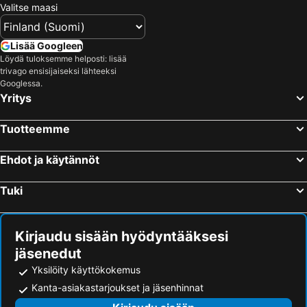
Valitse maasi
Lisää Googleen
Löydä tuloksemme helposti: lisää
trivago ensisijaiseksi lähteeksi
Googlessa.
Yritys
Tuotteemme
Ehdot ja käytännöt
Tuki
Kirjaudu sisään hyödyntääksesi
jäsenedut
Yksilöity käyttökokemus
Kanta-asiakastarjoukset ja jäsenhinnat