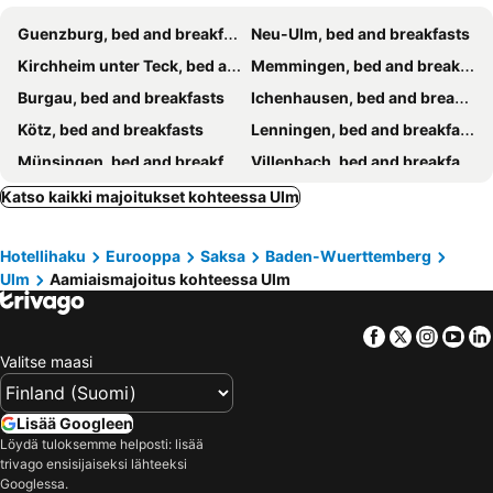
Guenzburg, bed and breakfasts
Neu-Ulm, bed and breakfasts
Kirchheim unter Teck, bed and breakfasts
Memmingen, bed and breakfasts
Burgau, bed and breakfasts
Ichenhausen, bed and breakfasts
Kötz, bed and breakfasts
Lenningen, bed and breakfasts
Münsingen, bed and breakfasts
Villenbach, bed and breakfasts
Lauterach, bed and breakfasts
Weißenhorn, bed and breakfasts
Katso kaikki majoitukset kohteessa Ulm
Herbrechtingen, bed and breakfasts
Heidenheim an der Brenz, bed and breakfasts
Hotellihaku
Eurooppa
Saksa
Baden-Wuerttemberg
Uttenweiler, bed and breakfasts
Deggingen, bed and breakfasts
Ulm
Aamiaismajoitus kohteessa Ulm
Göppingen, bed and breakfasts
Hohenstadt, bed and breakfasts
Dettingen an der Erms, bed and breakfasts
Geislingen an der Steige, bed and breakfasts
Facebook
Twitter
Insta
Yo
Burtenbach, bed and breakfasts
Valitse maasi
Lisää Googleen
Löydä tuloksemme helposti: lisää
trivago ensisijaiseksi lähteeksi
Googlessa.