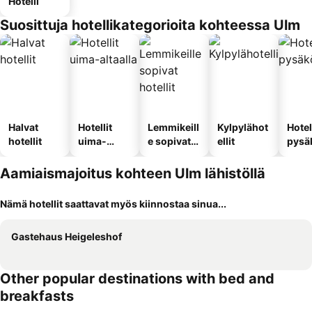
Hotelli
Suosittuja hotellikategorioita kohteessa Ulm
Halvat
Hotellit
Lemmikeill
Kylpylähot
Hotel
hotellit
uima-
e sopivat
ellit
pysä
altaalla
hotellit
llä
Aamiaismajoitus kohteen Ulm lähistöllä
Nämä hotellit saattavat myös kiinnostaa sinua...
Gastehaus Heigeleshof
Other popular destinations with bed and
breakfasts