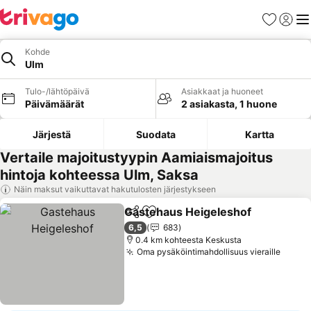
Suosikit
Kirjaud
Val
Kohde
Ulm
Tulo-/lähtöpäivä
Asiakkaat ja huoneet
Päivämäärät
2 asiakasta, 1 huone
Järjestä
Suodata
Kartta
Vertaile majoitustyypin Aamiaismajoitus
hintoja kohteessa Ulm, Saksa
Näin maksut vaikuttavat hakutulosten järjestykseen
Gastehaus Heigeleshof
Jaa
Lisää suosikkeihin
Ka
6,5
683
0.4 km kohteesta Keskusta
Oma pysäköintimahdollisuus vieraille
Katso