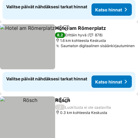
Valitse päivät nähdäksesi tarkat hinnat
Katso hinnat
Hotel am Römerplatz
Jaa
Lisää suosikkeihin
Katso
8,2
Erittäin hyvä
878
1.6 km kohteesta Keskusta
Saumaton digitaalinen sisäänkirjautuminen
K
Valitse päivät nähdäksesi tarkat hinnat
Katso hinnat
Rösch
Jaa
Lisää suosikkeihin
Katso hinnat
/
Luokitusta ei ole saatavilla
0.3 km kohteesta Keskusta