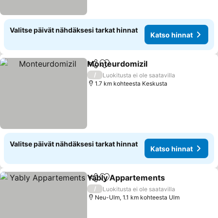
Valitse päivät nähdäksesi tarkat hinnat
Katso hinnat
Monteurdomizil
Jaa
Lisää suosikkeihin
Katso hinn
/
Luokitusta ei ole saatavilla
1.7 km kohteesta Keskusta
Valitse päivät nähdäksesi tarkat hinnat
Katso hinnat
Yably Appartements
Jaa
Lisää suosikkeihin
Katso
/
Luokitusta ei ole saatavilla
Neu-Ulm, 1.1 km kohteesta Ulm