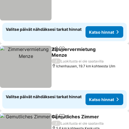
Valitse päivät nähdäksesi tarkat hinnat
Katso hinnat
Zimmervermietung
Jaa
Lisää suosikkeihin
Menze
Katso hinnat
/
Luokitusta ei ole saatavilla
Ichenhausen, 19.7 km kohteesta Ulm
Valitse päivät nähdäksesi tarkat hinnat
Katso hinnat
Gemutliches Zimmer
Jaa
Lisää suosikkeihin
Katso
/
Luokitusta ei ole saatavilla
5.6 km kohteesta Keskusta