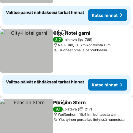
Valitse päivät nähdäksesi tarkat hinnat
Katso hinnat
City-Hotel garni
Jaa
Lisää suosikkeihin
Katso hinn
8,7
Loistava
785
Neu-Ulm, 1.0 km kohteesta Ulm
Huoneet omalla parvekkeella
Katso hinna
Valitse päivät nähdäksesi tarkat hinnat
Katso hinnat
Pension Stern
Jaa
Lisää suosikkeihin
Katso hinnat
9,1
Loistava
217
Weißenhorn, 15.4 km kohteesta Ulm
Yksityinen poreallas tietyissä huoneissa
Kat