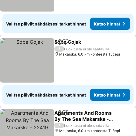
Valitse päivät nähdäksesi tarkat hinnat
Katso hinnat
Sobe Gojak
Jaa
Lisää suosikkeihin
/
Luokitusta ei ole saatavilla
Makarska, 6.0 km kohteesta Tučepi
Valitse päivät nähdäksesi tarkat hinnat
Katso hinnat
Apartments And Rooms
Jaa
Lisää suosikkeihin
By The Sea Makarska -
22419
/
Luokitusta ei ole saatavilla
Makarska, 6.0 km kohteesta Tučepi