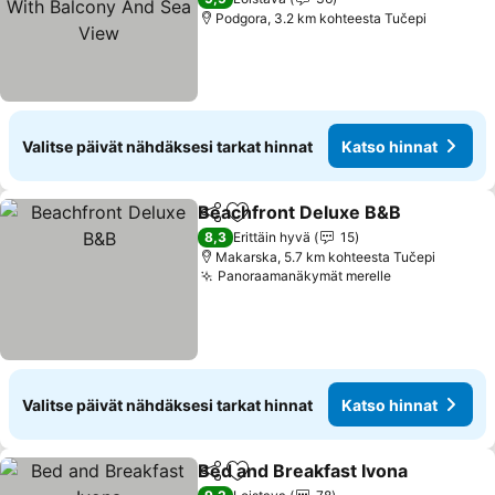
Podgora, 3.2 km kohteesta Tučepi
Valitse päivät nähdäksesi tarkat hinnat
Katso hinnat
Beachfront Deluxe B&B
Jaa
Lisää suosikkeihin
8,3
Erittäin hyvä
15
Makarska, 5.7 km kohteesta Tučepi
Panoraamanäkymät merelle
Valitse päivät nähdäksesi tarkat hinnat
Katso hinnat
Bed and Breakfast Ivona
Jaa
Lisää suosikkeihin