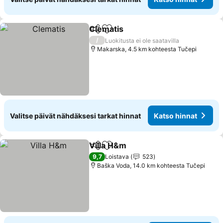
Clematis
Jaa
Lisää suosikkeihin
/
Luokitusta ei ole saatavilla
Makarska, 4.5 km kohteesta Tučepi
Valitse päivät nähdäksesi tarkat hinnat
Katso hinnat
Villa H&m
Jaa
Lisää suosikkeihin
9,7
Loistava
523
Baška Voda, 14.0 km kohteesta Tučepi