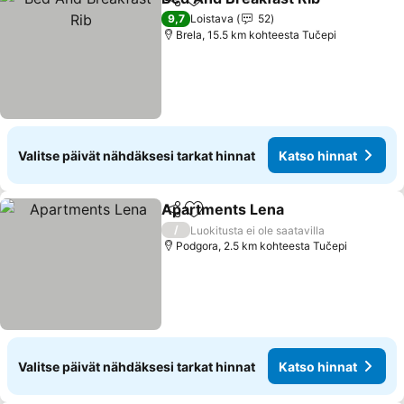
Jaa
Lisää suosikkeihin
9,7
Loistava
52
Brela, 15.5 km kohteesta Tučepi
Valitse päivät nähdäksesi tarkat hinnat
Katso hinnat
Apartments Lena
Jaa
Lisää suosikkeihin
/
Luokitusta ei ole saatavilla
Podgora, 2.5 km kohteesta Tučepi
Valitse päivät nähdäksesi tarkat hinnat
Katso hinnat