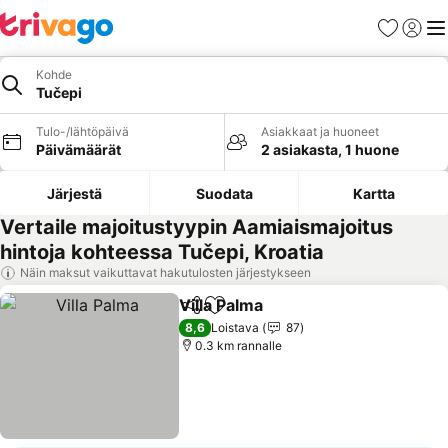
Suosikit
Kirjaud
Val
Kohde
Tučepi
Tulo-/lähtöpäivä
Asiakkaat ja huoneet
Päivämäärät
2 asiakasta, 1 huone
Järjestä
Suodata
Kartta
Vertaile majoitustyypin Aamiaismajoitus
hintoja kohteessa Tučepi, Kroatia
Näin maksut vaikuttavat hakutulosten järjestykseen
Villa Palma
Jaa
Lisää suosikkeihin
8,6
Loistava
87
0.3 km rannalle