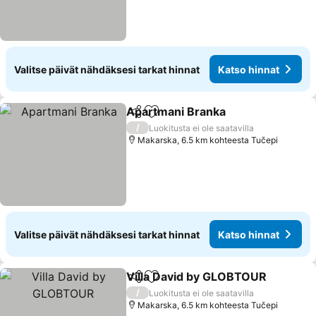
Valitse päivät nähdäksesi tarkat hinnat
Katso hinnat
Apartmani Branka
Jaa
Lisää suosikkeihin
/
Luokitusta ei ole saatavilla
Makarska, 6.5 km kohteesta Tučepi
Valitse päivät nähdäksesi tarkat hinnat
Katso hinnat
Villa David by GLOBTOUR
Jaa
Lisää suosikkeihin
/
Luokitusta ei ole saatavilla
Makarska, 6.5 km kohteesta Tučepi