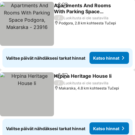
Apartments And Rooms
Jaa
Lisää suosikkeihin
With Parking Space
Podgora, Makarska -
/
Luokitusta ei ole saatavilla
23916
Podgora, 2.8 km kohteesta Tučepi
Valitse päivät nähdäksesi tarkat hinnat
Katso hinnat
Hrpina Heritage House Ii
Jaa
Lisää suosikkeihin
/
Luokitusta ei ole saatavilla
Makarska, 4.8 km kohteesta Tučepi
Valitse päivät nähdäksesi tarkat hinnat
Katso hinnat