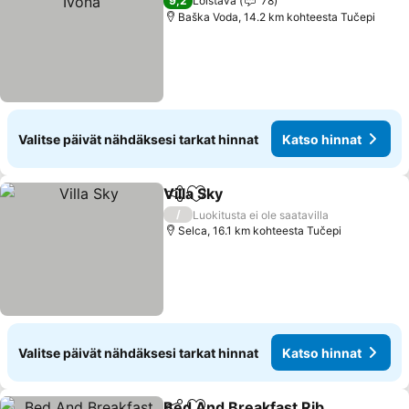
9,2
Loistava
78
Baška Voda, 14.2 km kohteesta Tučepi
Valitse päivät nähdäksesi tarkat hinnat
Katso hinnat
Villa Sky
Jaa
Lisää suosikkeihin
/
Luokitusta ei ole saatavilla
Selca, 16.1 km kohteesta Tučepi
Valitse päivät nähdäksesi tarkat hinnat
Katso hinnat
Bed And Breakfast Rib