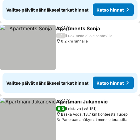
Valitse päivät nähdäksesi tarkat hinnat
Katso hinnat
Apartments Sonja
Jaa
Lisää suosikkeihin
/
Luokitusta ei ole saatavilla
0.2 km rannalle
Valitse päivät nähdäksesi tarkat hinnat
Katso hinnat
Apartmani Jukanovic
Jaa
Lisää suosikkeihin
9,0
Loistava
151
Baška Voda, 13.7 km kohteesta Tučepi
Panoraamanäkymät merelle terassilta