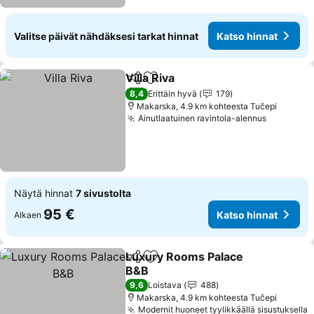
Valitse päivät nähdäksesi tarkat hinnat
Katso hinnat
Villa Riva
Jaa
Lisää suosikkeihin
8,4
Erittäin hyvä
179
Makarska, 4.9 km kohteesta Tučepi
Ainutlaatuinen ravintola-alennus
Näytä hinnat
7 sivustolta
95 €
Katso hinnat
Alkaen
Luxury Rooms Palace
Jaa
Lisää suosikkeihin
B&B
9,6
Loistava
488
Makarska, 4.9 km kohteesta Tučepi
Modernit huoneet tyylikkäällä sisustuksella