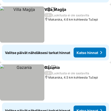
Villa Magija
Jaa
Lisää suosikkeihin
/
Luokitusta ei ole saatavilla
Makarska, 4.6 km kohteesta Tučepi
Valitse päivät nähdäksesi tarkat hinnat
Katso hinnat
Gazania
Jaa
Lisää suosikkeihin
/
Luokitusta ei ole saatavilla
Makarska, 4.5 km kohteesta Tučepi
Valitse päivät nähdäksesi tarkat hinnat
Katso hinnat