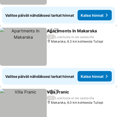
Valitse päivät nähdäksesi tarkat hinnat
Katso hinnat
Apartments In Makarska
Jaa
Lisää suosikkeihin
/
Luokitusta ei ole saatavilla
Makarska, 6.3 km kohteesta Tučepi
Valitse päivät nähdäksesi tarkat hinnat
Katso hinnat
Villa Franic
Jaa
Lisää suosikkeihin
/
Luokitusta ei ole saatavilla
Makarska, 6.0 km kohteesta Tučepi