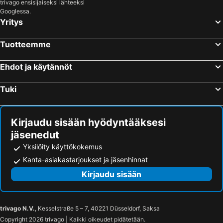
trivago ensisijaiseksi lähteeksi
Postira, bed and breakfasts
Račišće, bed and breakfasts
Googlessa.
Yritys
Loviste, bed and breakfasts
Pučišća, bed and breakfasts
Stari Grad, bed and breakfasts
Promajna, bed and breakfasts
Tuotteemme
Ljubuški, bed and breakfasts
Ehdot ja käytännöt
Tuki
Kirjaudu sisään hyödyntääksesi
jäsenedut
Yksilöity käyttökokemus
Kanta-asiakastarjoukset ja jäsenhinnat
Kirjaudu sisään
trivago N.V.
, Kesselstraße 5 – 7, 40221 Düsseldorf, Saksa
Copyright 2026 trivago | Kaikki oikeudet pidätetään.