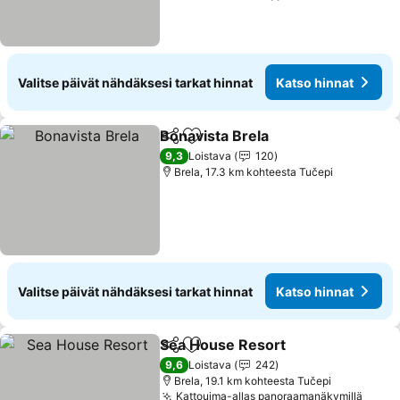
Valitse päivät nähdäksesi tarkat hinnat
Katso hinnat
Bonavista Brela
Jaa
Lisää suosikkeihin
9,3
Loistava
120
Brela, 17.3 km kohteesta Tučepi
Valitse päivät nähdäksesi tarkat hinnat
Katso hinnat
Sea House Resort
Jaa
Lisää suosikkeihin
9,6
Loistava
242
Brela, 19.1 km kohteesta Tučepi
Kattouima-allas panoraamanäkymillä