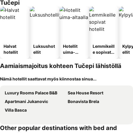
Tučepi
Halvat
Luksushot
Hotellit
Lemmikeill
Kylp
hotellit
ellit
uima-
e sopivat
ellit
altaalla
hotellit
Aamiaismajoitus kohteen Tučepi lähistöllä
Nämä hotellit saattavat myös kiinnostaa sinua...
Luxury Rooms Palace B&B
Sea House Resort
Apartmani Jukanovic
Bonavista Brela
Villa Basca
Other popular destinations with bed and