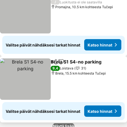
/
Luokitusta ei ole saatavilla
Promajna, 10.5 km kohteesta Tučepi
Valitse päivät nähdäksesi tarkat hinnat
Katso hinnat
Brela S1 S4-no parking
Jaa
Lisää suosikkeihin
9,4
Loistava
31
Brela, 15.5 km kohteesta Tučepi
Valitse päivät nähdäksesi tarkat hinnat
Katso hinnat
Näytä lisää