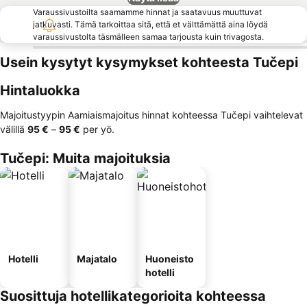
Varaussivustoilta saamamme hinnat ja saatavuus muuttuvat
jatkuvasti. Tämä tarkoittaa sitä, että et välttämättä aina löydä
varaussivustolta täsmälleen samaa tarjousta kuin trivagosta.
Usein kysytyt kysymykset kohteesta Tučepi
Hintaluokka
Majoitustyypin Aamiaismajoitus hinnat kohteessa Tučepi vaihtelevat
välillä
‎95 €
–
‎95 €
per yö.
Tučepi: Muita majoituksia
Hotelli
Majatalo
Huoneisto
hotelli
Suosittuja hotellikategorioita kohteessa