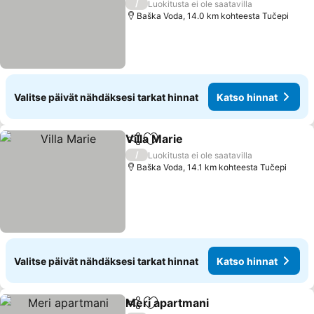
/
Luokitusta ei ole saatavilla
Baška Voda, 14.0 km kohteesta Tučepi
Valitse päivät nähdäksesi tarkat hinnat
Katso hinnat
Villa Marie
Jaa
Lisää suosikkeihin
/
Luokitusta ei ole saatavilla
Baška Voda, 14.1 km kohteesta Tučepi
Valitse päivät nähdäksesi tarkat hinnat
Katso hinnat
Meri apartmani
Jaa
Lisää suosikkeihin