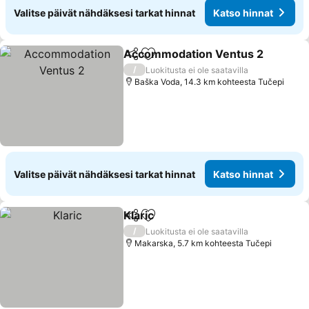
Valitse päivät nähdäksesi tarkat hinnat
Katso hinnat
Accommodation Ventus 2
Jaa
Lisää suosikkeihin
/
Luokitusta ei ole saatavilla
Baška Voda, 14.3 km kohteesta Tučepi
Valitse päivät nähdäksesi tarkat hinnat
Katso hinnat
Klaric
Jaa
Lisää suosikkeihin
/
Luokitusta ei ole saatavilla
Makarska, 5.7 km kohteesta Tučepi