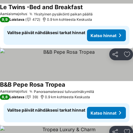
Le Twins -Bed and Breakfast
Aamiaismajoitus
Yksityinen pysäköinti paikan päällä
9,9
Loistava
472
0.9 km kohteesta Keskusta
Valitse päivät nähdäksesi tarkat hinnat
Katso hinnat
Jaa
Li
B&B Pepe Rosa Tropea
Aamiaismajoitus
Panoraamaterassi tulivuorinäkymillä
8,8
Loistava
39
0.9 km kohteesta Keskusta
Valitse päivät nähdäksesi tarkat hinnat
Katso hinnat