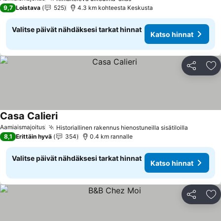
9,7
Loistava
525
4.3 km kohteesta Keskusta
Valitse päivät nähdäksesi tarkat hinnat
Katso hinnat
Jaa
Li
Casa Calieri
Aamiaismajoitus
Historiallinen rakennus hienostuneilla sisätiloilla
8,1
Erittäin hyvä
354
0.4 km rannalle
Valitse päivät nähdäksesi tarkat hinnat
Katso hinnat
Jaa
Li