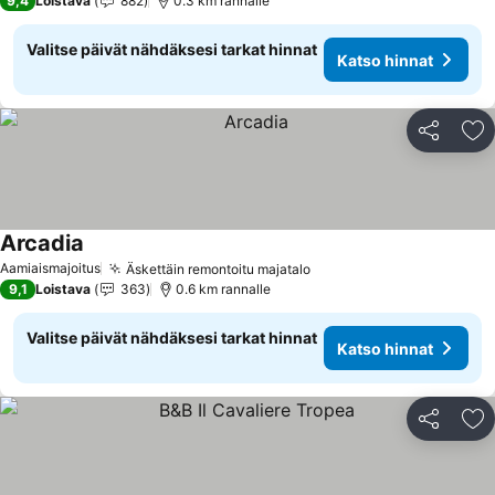
9,4
Loistava
882
0.3 km rannalle
Valitse päivät nähdäksesi tarkat hinnat
Katso hinnat
Jaa
Li
Arcadia
Aamiaismajoitus
Äskettäin remontoitu majatalo
9,1
Loistava
363
0.6 km rannalle
Valitse päivät nähdäksesi tarkat hinnat
Katso hinnat
Jaa
Li