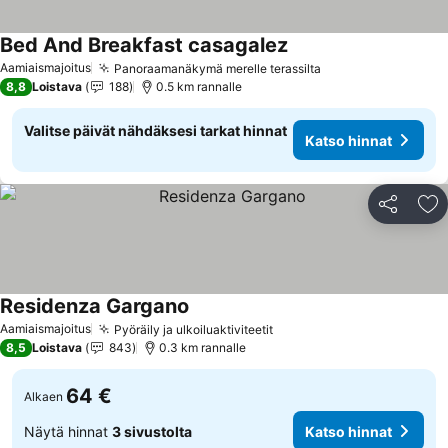
Bed And Breakfast casagalez
Aamiaismajoitus
Panoraamanäkymä merelle terassilta
8,8
Loistava
188
0.5 km rannalle
Valitse päivät nähdäksesi tarkat hinnat
Katso hinnat
Jaa
Li
Residenza Gargano
Aamiaismajoitus
Pyöräily ja ulkoiluaktiviteetit
8,5
Loistava
843
0.3 km rannalle
64 €
Alkaen
Näytä hinnat
3 sivustolta
Katso hinnat