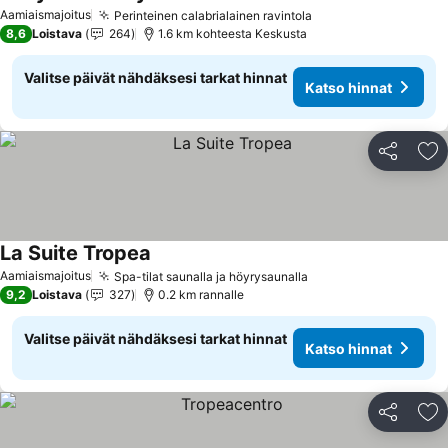
Aamiaismajoitus
Perinteinen calabrialainen ravintola
8,6
Loistava
264
1.6 km kohteesta Keskusta
Valitse päivät nähdäksesi tarkat hinnat
Katso hinnat
Jaa
Li
La Suite Tropea
Aamiaismajoitus
Spa-tilat saunalla ja höyrysaunalla
9,2
Loistava
327
0.2 km rannalle
Valitse päivät nähdäksesi tarkat hinnat
Katso hinnat
Jaa
Li