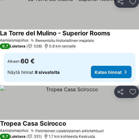
Jaa
Li
La Torre del Mulino - Superior Rooms
Aamiaismajoitus
Remontoitu historiallinen majatalo
9,7
Loistava
538
0.6 km rannalle
60 €
Alkaen
Näytä hinnat
8 sivustolta
Katso hinnat
Jaa
Li
Tropea Casa Scirocco
Aamiaismajoitus
Perinteinen calabrialainen arkkitehtuuri
9,7
Loistava
351
1.7 km kohteesta Keskusta