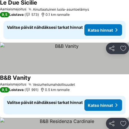
Le Due Sicilie
Aamiaismajoitus
Ainutlaatuinen luola-asuntoelämys
9,5
Loistava
573
0.1 km rannalle
Valitse päivät nähdäksesi tarkat hinnat
Katso hinnat
Jaa
Li
B&B Vanity
Aamiaismajoitus
Vesiurheilumahdollisuudet
9,5
Loistava
991
0.5 km rannalle
Valitse päivät nähdäksesi tarkat hinnat
Katso hinnat
Jaa
Li