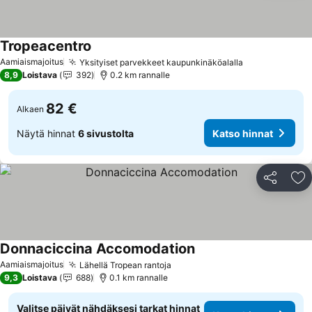
Tropeacentro
Aamiaismajoitus
Yksityiset parvekkeet kaupunkinäköalalla
8,9
Loistava
392
0.2 km rannalle
82 €
Alkaen
Näytä hinnat
6 sivustolta
Katso hinnat
Jaa
Li
Donnaciccina Accomodation
Aamiaismajoitus
Lähellä Tropean rantoja
9,3
Loistava
688
0.1 km rannalle
Valitse päivät nähdäksesi tarkat hinnat