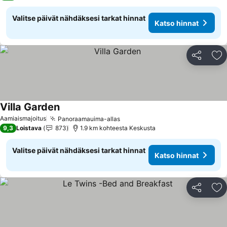
Valitse päivät nähdäksesi tarkat hinnat
Katso hinnat
Jaa
Li
Villa Garden
Aamiaismajoitus
Panoraamauima-allas
9,3
Loistava
873
1.9 km kohteesta Keskusta
Valitse päivät nähdäksesi tarkat hinnat
Katso hinnat
Jaa
Li