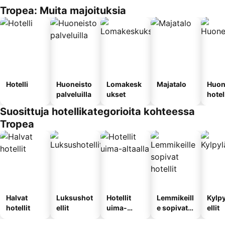
Tropea: Muita majoituksia
Hotelli
Huoneisto
Lomakesk
Majatalo
Huon
palveluilla
ukset
hotel
Suosittuja hotellikategorioita kohteessa
Tropea
Halvat
Luksushot
Hotellit
Lemmikeill
Kylp
hotellit
ellit
uima-
e sopivat
ellit
altaalla
hotellit