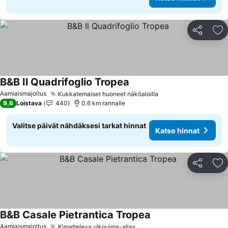
Jaa
Li
B&B Il Quadrifoglio Tropea
Aamiaismajoitus
Kukkatemaiset huoneet näköaloilla
9,6
Loistava
440
0.6 km rannalle
Valitse päivät nähdäksesi tarkat hinnat
Katso hinnat
Jaa
Li
B&B Casale Pietrantica Tropea
Aamiaismajoitus
Kimalteleva ulkouima-allas