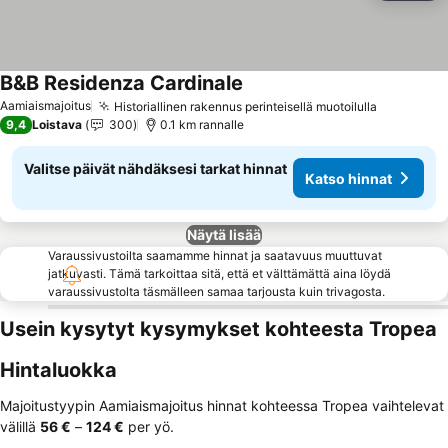
B&B Residenza Cardinale
Aamiaismajoitus
Historiallinen rakennus perinteisellä muotoilulla
9,4
Loistava
300
0.1 km rannalle
Valitse päivät nähdäksesi tarkat hinnat
Katso hinnat
Näytä lisää
Varaussivustoilta saamamme hinnat ja saatavuus muuttuvat
jatkuvasti. Tämä tarkoittaa sitä, että et välttämättä aina löydä
varaussivustolta täsmälleen samaa tarjousta kuin trivagosta.
Usein kysytyt kysymykset kohteesta Tropea
Hintaluokka
Majoitustyypin Aamiaismajoitus hinnat kohteessa Tropea vaihtelevat
välillä
‎56 €
–
‎124 €
per yö.