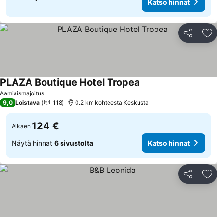
Katso hinnat
Jaa
Li
PLAZA Boutique Hotel Tropea
Aamiaismajoitus
9,0
Loistava
118
0.2 km kohteesta Keskusta
124 €
Alkaen
Näytä hinnat
6 sivustolta
Katso hinnat
Jaa
Li