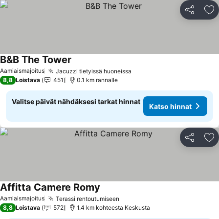
Jaa
Li
B&B The Tower
Aamiaismajoitus
Jacuzzi tietyissä huoneissa
8,8
Loistava
451
0.1 km rannalle
Valitse päivät nähdäksesi tarkat hinnat
Katso hinnat
Jaa
Li
Affitta Camere Romy
Aamiaismajoitus
Terassi rentoutumiseen
8,8
Loistava
572
1.4 km kohteesta Keskusta