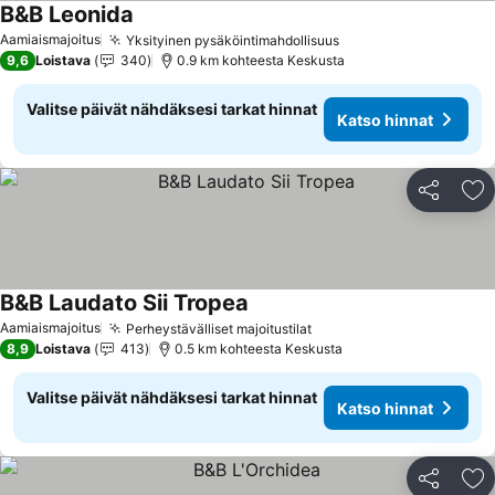
B&B Leonida
Aamiaismajoitus
Yksityinen pysäköintimahdollisuus
9,6
Loistava
340
0.9 km kohteesta Keskusta
Valitse päivät nähdäksesi tarkat hinnat
Katso hinnat
Jaa
Li
B&B Laudato Sii Tropea
Aamiaismajoitus
Perheystävälliset majoitustilat
8,9
Loistava
413
0.5 km kohteesta Keskusta
Valitse päivät nähdäksesi tarkat hinnat
Katso hinnat
Jaa
Li