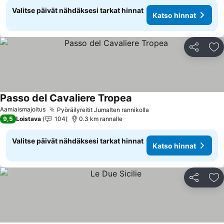
Valitse päivät nähdäksesi tarkat hinnat
Katso hinnat
Jaa
Li
Passo del Cavaliere Tropea
Aamiaismajoitus
Pyöräilyreitit Jumalten rannikolla
9,5
Loistava
104
0.3 km rannalle
Valitse päivät nähdäksesi tarkat hinnat
Katso hinnat
Jaa
Li