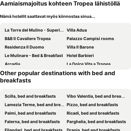
Aamiaismajoitus kohteen Tropea lähistöllä
Nämä hotellit saattavat myös kiinnostaa sinua...
La Torre del Mulino - Superior Rooms
Villa Adua
B&B Il Cavaliere Tropea
Palazzo Campisi rooms
Residenza Il Duomo
Villa Il Barone
Le Mulinare - Bed & Breakfast
Hotel Barbieri
Arcadia
La Dolce Vita a Tropea
Other popular destinations with bed and
Bed And Breakfast casagalez
PLAZA Boutique Hotel Tropea
breakfasts
Residenza Danidea
Borgo San Cosmo Tropea
Giardino di Edo
Tropea Casa Scirocco
Scilla, bed and breakfasts
Vibo Valentia, bed and breakfasts
Le Twins -Bed and Breakfast
Tropea Luxury & Charm
Lamezia Terme, bed and breakfasts
Pizzo, bed and breakfasts
Rosy And Roby
Tropeacentro
Palmi, bed and breakfasts
Ricadi, bed and breakfasts
Passo del Cavaliere Tropea
Narcisse
Falerna, bed and breakfasts
Parghelia, bed and breakfasts
Bed & Breakfast Elisabeth
Residenza Donna Giovanna
Filandari, bed and breakfasts
Drapia, bed and breakfasts