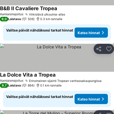
B&B Il Cavaliere Tropea
Aamiaismajoitus
Virkistävä ulkouima-allas
9,0
Loistava
506
0.3 km rannalle
Valitse päivät nähdäksesi tarkat hinnat
Katso hinnat
Jaa
Li
La Dolce Vita a Tropea
Aamiaismajoitus
Erinomainen sijainti Tropean vanhassakaupungissa
9,7
Loistava
864
0.1 km rannalle
Valitse päivät nähdäksesi tarkat hinnat
Katso hinnat