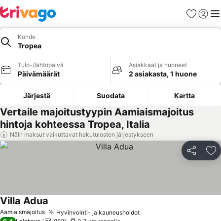
Suosikit
Kirjaud
Val
Kohde
Tropea
Tulo-/lähtöpäivä
Asiakkaat ja huoneet
Päivämäärät
2 asiakasta, 1 huone
Järjestä
Suodata
Kartta
Vertaile majoitustyypin Aamiaismajoitus
hintoja kohteessa Tropea, Italia
Näin maksut vaikuttavat hakutulosten järjestykseen
Jaa
Li
Villa Adua
Aamiaismajoitus
Hyvinvointi- ja kauneushoidot