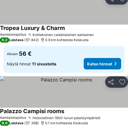
Jaa
Li
Tropea Luxury & Charm
Aamiaismajoitus
Kotitekoinen calabrialainen aamiainen
9,2
Loistava
842
0.9 km kohteesta Keskusta
56 €
Alkaen
Näytä hinnat
11 sivustolta
Katso hinnat
Jaa
Li
Palazzo Campisi rooms
Aamiaismajoitus
Historiallinen 1600-luvun palatsiympäristö
9,0
Loistava
368
0.1 km kohteesta Keskusta