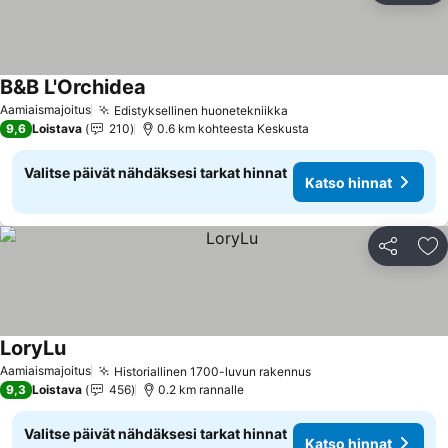
B&B L'Orchidea
Aamiaismajoitus
Edistyksellinen huonetekniikka
9,6
Loistava
210
0.6 km kohteesta Keskusta
Valitse päivät nähdäksesi tarkat hinnat
Katso hinnat
Jaa
Li
LoryLu
Aamiaismajoitus
Historiallinen 1700-luvun rakennus
9,3
Loistava
456
0.2 km rannalle
Valitse päivät nähdäksesi tarkat hinnat
Katso hinnat