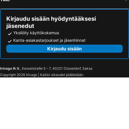
Olivadi, bed and breakfasts
Gagliato, bed and breakfasts
Arcobaleno Tropea
Godano Rooms
Cessaniti, bed and breakfasts
Sant'Onofrio, bed and breakfasts
Agave Blu
Kirjaudu sisään hyödyntääksesi
jäsenedut
Yksilöity käyttökokemus
Kanta-asiakastarjoukset ja jäsenhinnat
Kirjaudu sisään
trivago N.V.
, Kesselstraße 5 – 7, 40221 Düsseldorf, Saksa
Copyright 2026 trivago | Kaikki oikeudet pidätetään.