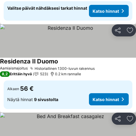
Valitse päivät nähdäksesi tarkat hinnat
Katso hinnat
Jaa
Li
Residenza Il Duomo
Aamiaismajoitus
Historiallinen 1300-luvun rakennus
8,2
Erittäin hyvä
523
0.2 km rannalle
56 €
Alkaen
Näytä hinnat
9 sivustolta
Katso hinnat
Jaa
Li