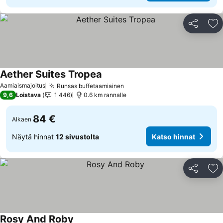
Jaa
Li
Aether Suites Tropea
Aamiaismajoitus
Runsas buffetaamiainen
9,6
Loistava
1 446
0.6 km rannalle
84 €
Alkaen
Näytä hinnat
12 sivustolta
Katso hinnat
Jaa
Li
Rosy And Roby