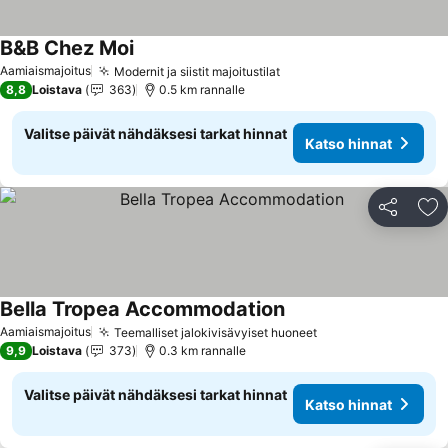
B&B Chez Moi
Aamiaismajoitus
Modernit ja siistit majoitustilat
8,8
Loistava
363
0.5 km rannalle
Valitse päivät nähdäksesi tarkat hinnat
Katso hinnat
Jaa
Li
Bella Tropea Accommodation
Aamiaismajoitus
Teemalliset jalokivisävyiset huoneet
9,9
Loistava
373
0.3 km rannalle
Valitse päivät nähdäksesi tarkat hinnat
Katso hinnat