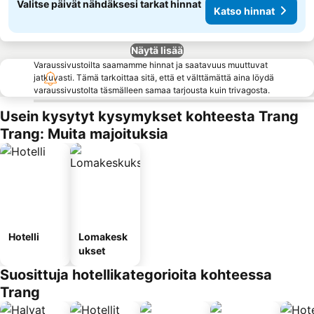
Valitse päivät nähdäksesi tarkat hinnat
Katso hinnat
Näytä lisää
Varaussivustoilta saamamme hinnat ja saatavuus muuttuvat
jatkuvasti. Tämä tarkoittaa sitä, että et välttämättä aina löydä
varaussivustolta täsmälleen samaa tarjousta kuin trivagosta.
Usein kysytyt kysymykset kohteesta Trang
Trang: Muita majoituksia
Hotelli
Lomakesk
ukset
Suosittuja hotellikategorioita kohteessa
Trang