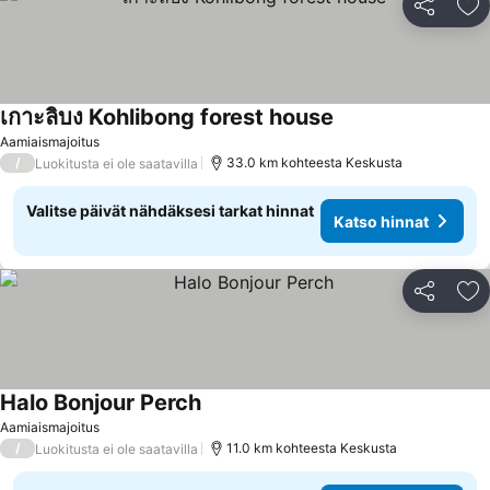
Jaa
Li
เกาะลิบง Kohlibong forest house
Katso hinnat
Aamiaismajoitus
/
33.0 km kohteesta Keskusta
Luokitusta ei ole saatavilla
Valitse päivät nähdäksesi tarkat hinnat
Katso hinnat
Jaa
Li
Halo Bonjour Perch
Katso hinnat
Aamiaismajoitus
/
11.0 km kohteesta Keskusta
Luokitusta ei ole saatavilla