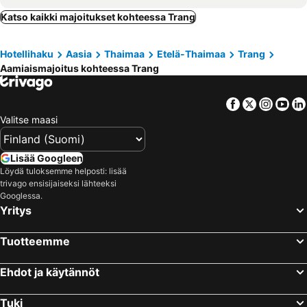
Katso kaikki majoitukset kohteessa Trang
Hotellihaku
Aasia
Thaimaa
Etelä-Thaimaa
Trang
Aamiaismajoitus kohteessa Trang
Facebook
Twitter
Insta
Yo
Valitse maasi
Lisää Googleen
Löydä tuloksemme helposti: lisää
trivago ensisijaiseksi lähteeksi
Googlessa.
Yritys
Tuotteemme
Ehdot ja käytännöt
Tuki