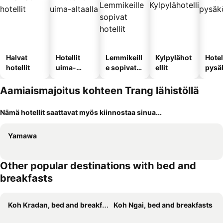
Halvat
Hotellit
Lemmikeill
Kylpylähot
Hotel
hotellit
uima-
e sopivat
ellit
pysä
altaalla
hotellit
llä
Aamiaismajoitus kohteen Trang lähistöllä
Nämä hotellit saattavat myös kiinnostaa sinua...
Yamawa
Other popular destinations with bed and
breakfasts
Koh Kradan, bed and breakfasts
Koh Ngai, bed and breakfasts