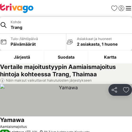
Suosikit
Kirjaud
Val
Kohde
Trang
Tulo-/lähtöpäivä
Asiakkaat ja huoneet
Päivämäärät
2 asiakasta, 1 huone
Järjestä
Suodata
Kartta
Vertaile majoitustyypin Aamiaismajoitus
hintoja kohteessa Trang, Thaimaa
Näin maksut vaikuttavat hakutulosten järjestykseen
Jaa
Li
Yamawa
Katso hinnat
Aamiaismajoitus