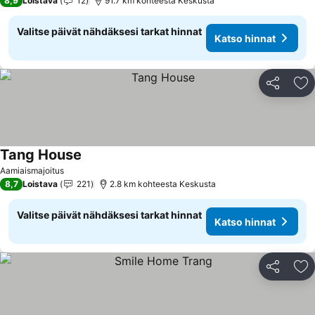
8,9
Loistava
12
91.7 km kohteesta Keskusta
Valitse päivät nähdäksesi tarkat hinnat
Katso hinnat
Jaa
Li
Tang House
Katso hinnat
Aamiaismajoitus
8,7
Loistava
221
2.8 km kohteesta Keskusta
Valitse päivät nähdäksesi tarkat hinnat
Katso hinnat
Jaa
Li