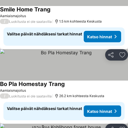
Smile Home Trang
Katso hinnat
Aamiaismajoitus
/
1.5 km kohteesta Keskusta
Luokitusta ei ole saatavilla
Valitse päivät nähdäksesi tarkat hinnat
Katso hinnat
Jaa
Li
Bo Pla Homestay Trang
Katso hinnat
Aamiaismajoitus
/
26.2 km kohteesta Keskusta
Luokitusta ei ole saatavilla
Valitse päivät nähdäksesi tarkat hinnat
Katso hinnat