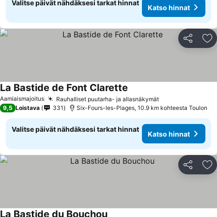
Valitse päivät nähdäksesi tarkat hinnat
Katso hinnat
Jaa
Li
La Bastide de Font Clarette
Aamiaismajoitus
Rauhalliset puutarha- ja allasnäkymät
9,5
Loistava
331
Six-Fours-les-Plages, 10.9 km kohteesta Toulon
Valitse päivät nähdäksesi tarkat hinnat
Katso hinnat
Jaa
Li
La Bastide du Bouchou