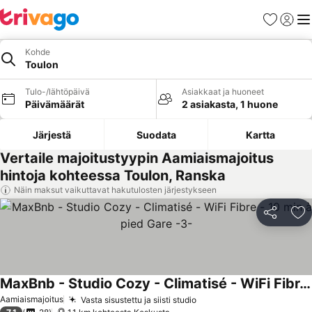
Suosikit
Kirjaud
Val
Kohde
Toulon
Tulo-/lähtöpäivä
Asiakkaat ja huoneet
Päivämäärät
2 asiakasta, 1 huone
Järjestä
Suodata
Kartta
Vertaile majoitustyypin Aamiaismajoitus
hintoja kohteessa Toulon, Ranska
Näin maksut vaikuttavat hakutulosten järjestykseen
Jaa
Li
MaxBnb - Studio Cozy - Climatisé - WiFi Fibre - 10 min à pied Gare -3-
Aamiaismajoitus
Vasta sisustettu ja siisti studio