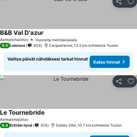
Jaa
Li
B&B Val D'azur
Aamiaismajoitus
Huoneita merinäköalalla
9,0
Loistava
403
Carqueiranne, 13.5 km kohteesta Toulon
Valitse päivät nähdäksesi tarkat hinnat
Katso hinnat
Jaa
Li
Le Tournebride
Aamiaismajoitus
8,4
Erittäin hyvä
204
Solliés-Ville, 10.7 km kohteesta Toulon