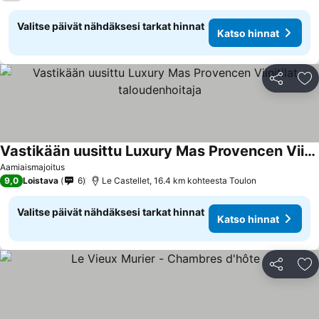
Valitse päivät nähdäksesi tarkat hinnat
Katso hinnat
Jaa
Li
Vastikään uusittu Luxury Mas Provencen Viinitilat taloudenhoitaja
Aamiaismajoitus
9,0
Loistava
6
Le Castellet, 16.4 km kohteesta Toulon
Valitse päivät nähdäksesi tarkat hinnat
Katso hinnat
Jaa
Li