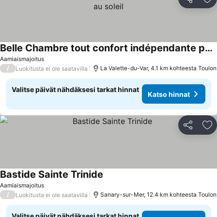
Jaa
Li
Belle Chambre tout confort indépendante pour un séjour au soleil
Aamiaismajoitus
/
La Valette-du-Var, 4.1 km kohteesta Toulon
Luokitusta ei ole saatavilla
Valitse päivät nähdäksesi tarkat hinnat
Katso hinnat
Jaa
Li
Bastide Sainte Trinide
Aamiaismajoitus
/
Sanary-sur-Mer, 12.4 km kohteesta Toulon
Luokitusta ei ole saatavilla
Valitse päivät nähdäksesi tarkat hinnat