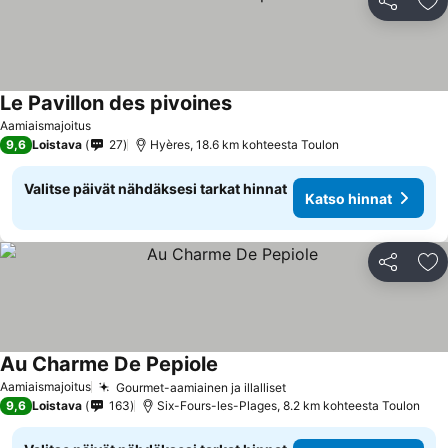
Jaa
Li
Le Pavillon des pivoines
Aamiaismajoitus
9,6
Loistava
27
Hyères, 18.6 km kohteesta Toulon
Valitse päivät nähdäksesi tarkat hinnat
Katso hinnat
Jaa
Li
Au Charme De Pepiole
Aamiaismajoitus
Gourmet-aamiainen ja illalliset
9,6
Loistava
163
Six-Fours-les-Plages, 8.2 km kohteesta Toulon