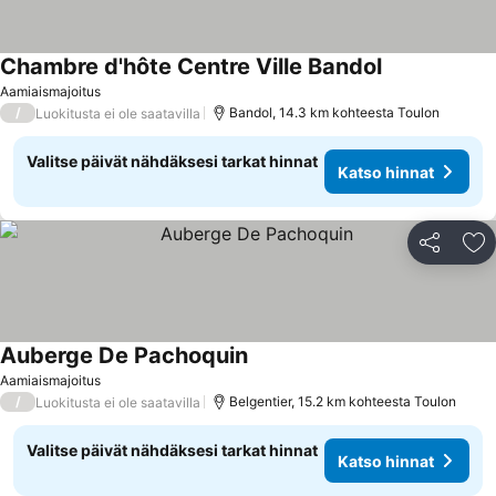
Chambre d'hôte Centre Ville Bandol
Aamiaismajoitus
/
Bandol, 14.3 km kohteesta Toulon
Luokitusta ei ole saatavilla
Valitse päivät nähdäksesi tarkat hinnat
Katso hinnat
Jaa
Li
Auberge De Pachoquin
Aamiaismajoitus
/
Belgentier, 15.2 km kohteesta Toulon
Luokitusta ei ole saatavilla
Valitse päivät nähdäksesi tarkat hinnat
Katso hinnat