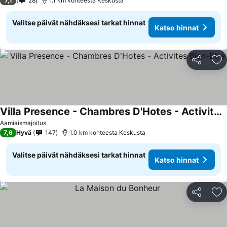
7,1
28
1.1 km kohteesta Keskusta
Valitse päivät nähdäksesi tarkat hinnat
Katso hinnat
Jaa
Li
Villa Presence - Chambres D'Hotes - Activites Bien-Etre
Aamiaismajoitus
7,6
Hyvä
147
1.0 km kohteesta Keskusta
Valitse päivät nähdäksesi tarkat hinnat
Katso hinnat
Jaa
Li