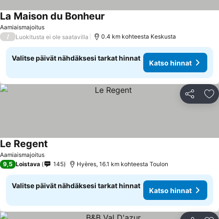
La Maison du Bonheur
Aamiaismajoitus
/
0.4 km kohteesta Keskusta
Luokitusta ei ole saatavilla
Valitse päivät nähdäksesi tarkat hinnat
Katso hinnat
Jaa
Li
Le Regent
Aamiaismajoitus
9,5
Loistava
145
Hyères, 16.1 km kohteesta Toulon
Valitse päivät nähdäksesi tarkat hinnat
Katso hinnat