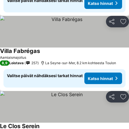
Valitse päivät nähdäksesi tarkat hinnat
Katso hinnat
Jaa
Li
Villa Fabrégas
Aamiaismajoitus
8,9
Loistava
257
La Seyne-sur-Mer, 8.2 km kohteesta Toulon
Valitse päivät nähdäksesi tarkat hinnat
Katso hinnat
Jaa
Li
Le Clos Serein