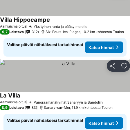
Villa Hippocampe
Aamiaismajoitus
Yksityinen ranta ja pääsy merelle
9,7
Loistava
312
Six-Fours-les-Plages, 10.2 km kohteesta Toulon
Valitse päivät nähdäksesi tarkat hinnat
Katso hinnat
Jaa
Li
La Villa
Aamiaismajoitus
Panoraamanäkymät Sanaryyn ja Bandoliin
8,9
Loistava
83
Sanary-sur-Mer, 11.9 km kohteesta Toulon
Valitse päivät nähdäksesi tarkat hinnat
Katso hinnat