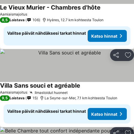
Le Vieux Murier - Chambres d'hôte
Aamiaismajoitus
8,5
Loistava
106
Hyères, 12.7 km kohteesta Toulon
Valitse päivät nähdäksesi tarkat hinnat
Katso hinnat
Jaa
Li
Villa Sans souci et agréable
Aamiaismajoitus
Ilmastoidut huoneet
9,5
Loistava
15
La Seyne-sur-Mer, 7.1 km kohteesta Toulon
Valitse päivät nähdäksesi tarkat hinnat
Katso hinnat