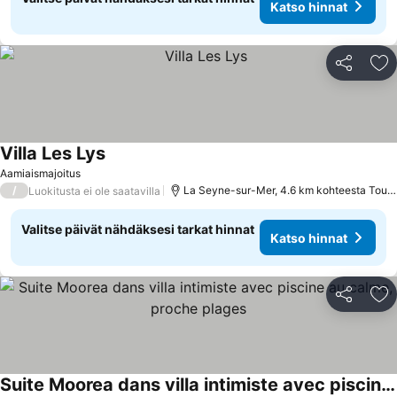
Katso hinnat
Jaa
Li
Villa Les Lys
Aamiaismajoitus
/
La Seyne-sur-Mer, 4.6 km kohteesta Toulon
Luokitusta ei ole saatavilla
Valitse päivät nähdäksesi tarkat hinnat
Katso hinnat
Jaa
Li
Suite Moorea dans villa intimiste avec piscine au calme, proche plages