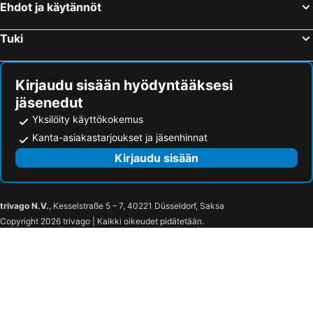
Ehdot ja käytännöt
Cuers, bed and breakfasts
Ollioules, bed and breakfasts
La Destrousse, bed and breakfasts
Carcès, bed and breakfasts
Tuki
La Roquebrussanne, bed and breakfasts
Le Val, bed and breakfasts
Kirjaudu sisään hyödyntääksesi
jäsenedut
Yksilöity käyttökokemus
Kanta-asiakastarjoukset ja jäsenhinnat
Kirjaudu sisään
trivago N.V.
, Kesselstraße 5 – 7, 40221 Düsseldorf, Saksa
Copyright 2026 trivago | Kaikki oikeudet pidätetään.