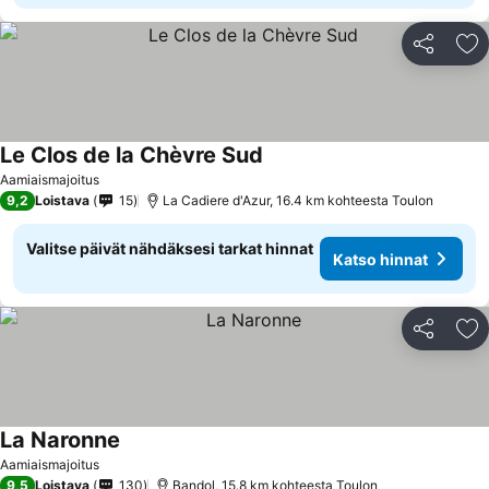
Jaa
Li
Le Clos de la Chèvre Sud
Aamiaismajoitus
9,2
Loistava
15
La Cadiere d'Azur, 16.4 km kohteesta Toulon
Valitse päivät nähdäksesi tarkat hinnat
Katso hinnat
Jaa
Li
La Naronne
Aamiaismajoitus
9,5
Loistava
130
Bandol, 15.8 km kohteesta Toulon