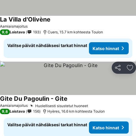
La Villa d'Olivène
Aamiaismajoitus
9,6
Loistava
193
Cuers, 15.7 km kohteesta Toulon
Valitse päivät nähdäksesi tarkat hinnat
Katso hinnat
Jaa
Li
Gite Du Pagoulin - Gite
Aamiaismajoitus
Huolellisesti sisustetut huoneet
9,8
Loistava
156
Hyères, 16.6 km kohteesta Toulon
Valitse päivät nähdäksesi tarkat hinnat
Katso hinnat