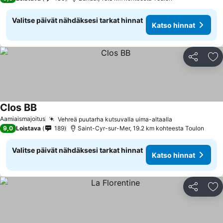
Valitse päivät nähdäksesi tarkat hinnat
Katso hinnat
Jaa
Li
Clos BB
Aamiaismajoitus
Vehreä puutarha kutsuvalla uima-altaalla
9,0
Loistava
189
Saint-Cyr-sur-Mer, 19.2 km kohteesta Toulon
Valitse päivät nähdäksesi tarkat hinnat
Katso hinnat
Jaa
Li