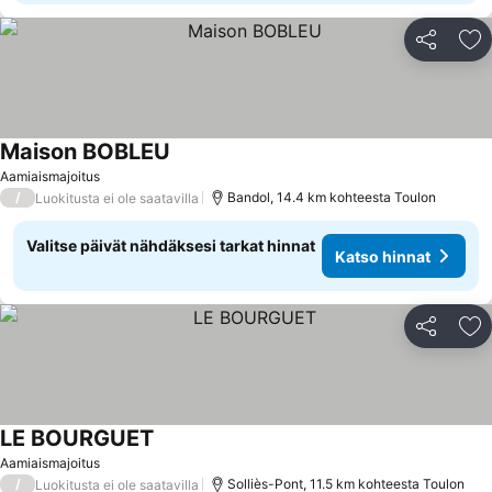
Jaa
Li
Maison BOBLEU
Aamiaismajoitus
/
Bandol, 14.4 km kohteesta Toulon
Luokitusta ei ole saatavilla
Valitse päivät nähdäksesi tarkat hinnat
Katso hinnat
Jaa
Li
LE BOURGUET
Aamiaismajoitus
/
Solliès-Pont, 11.5 km kohteesta Toulon
Luokitusta ei ole saatavilla