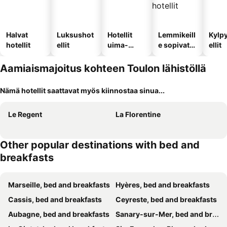
Halvat
Luksushot
Hotellit
Lemmikeill
Kylp
hotellit
ellit
uima-
e sopivat
ellit
altaalla
hotellit
Aamiaismajoitus kohteen Toulon lähistöllä
Nämä hotellit saattavat myös kiinnostaa sinua...
Le Regent
La Florentine
Other popular destinations with bed and
breakfasts
Marseille, bed and breakfasts
Hyères, bed and breakfasts
Cassis, bed and breakfasts
Ceyreste, bed and breakfasts
Aubagne, bed and breakfasts
Sanary-sur-Mer, bed and breakfasts