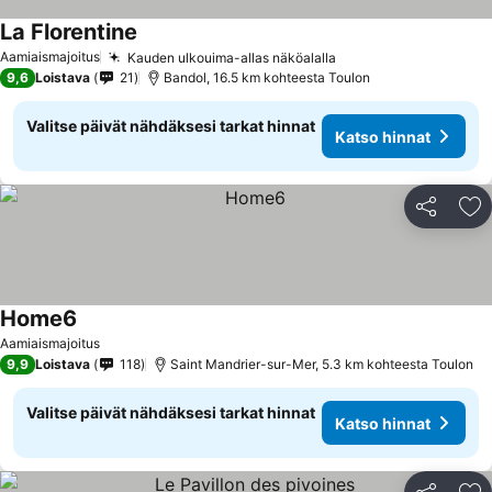
La Florentine
Aamiaismajoitus
Kauden ulkouima-allas näköalalla
9,6
Loistava
21
Bandol, 16.5 km kohteesta Toulon
Valitse päivät nähdäksesi tarkat hinnat
Katso hinnat
Jaa
Li
Home6
Aamiaismajoitus
9,9
Loistava
118
Saint Mandrier-sur-Mer, 5.3 km kohteesta Toulon
Valitse päivät nähdäksesi tarkat hinnat
Katso hinnat