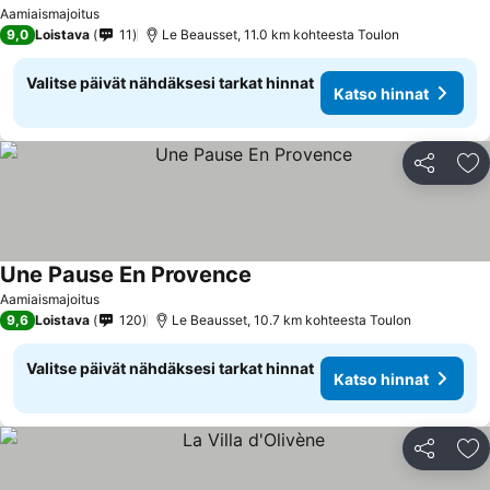
Aamiaismajoitus
9,0
Loistava
11
Le Beausset, 11.0 km kohteesta Toulon
Valitse päivät nähdäksesi tarkat hinnat
Katso hinnat
Jaa
Li
Une Pause En Provence
Aamiaismajoitus
9,6
Loistava
120
Le Beausset, 10.7 km kohteesta Toulon
Valitse päivät nähdäksesi tarkat hinnat
Katso hinnat
Jaa
Li