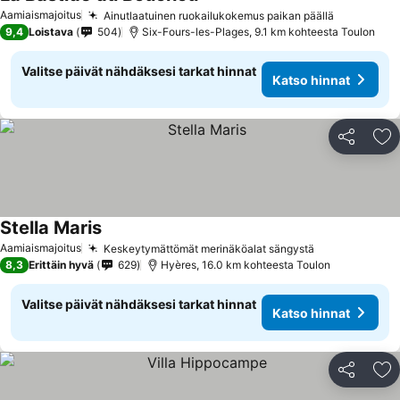
Aamiaismajoitus
Ainutlaatuinen ruokailukokemus paikan päällä
9,4
Loistava
504
Six-Fours-les-Plages, 9.1 km kohteesta Toulon
Valitse päivät nähdäksesi tarkat hinnat
Katso hinnat
Jaa
Li
Stella Maris
Aamiaismajoitus
Keskeytymättömät merinäköalat sängystä
8,3
Erittäin hyvä
629
Hyères, 16.0 km kohteesta Toulon
Valitse päivät nähdäksesi tarkat hinnat
Katso hinnat
Jaa
Li