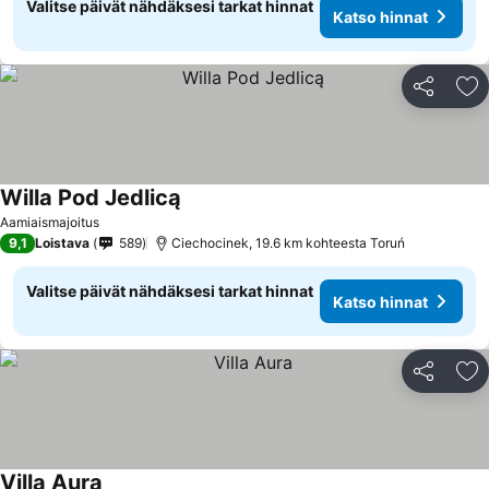
Valitse päivät nähdäksesi tarkat hinnat
Katso hinnat
Jaa
Li
Willa Pod Jedlicą
Katso hinnat
Aamiaismajoitus
9,1
Loistava
589
Ciechocinek, 19.6 km kohteesta Toruń
Valitse päivät nähdäksesi tarkat hinnat
Katso hinnat
Jaa
Li
Villa Aura