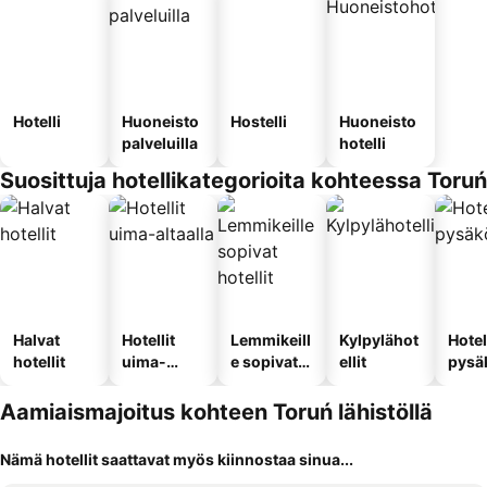
Hotelli
Huoneisto
Hostelli
Huoneisto
palveluilla
hotelli
Suosittuja hotellikategorioita kohteessa Toruń
Halvat
Hotellit
Lemmikeill
Kylpylähot
Hotel
hotellit
uima-
e sopivat
ellit
pysä
altaalla
hotellit
llä
Aamiaismajoitus kohteen Toruń lähistöllä
Nämä hotellit saattavat myös kiinnostaa sinua...