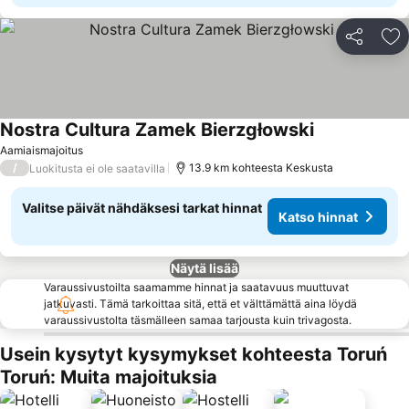
Jaa
Li
Nostra Cultura Zamek Bierzgłowski
Katso hinnat
Aamiaismajoitus
/
13.9 km kohteesta Keskusta
Luokitusta ei ole saatavilla
Valitse päivät nähdäksesi tarkat hinnat
Katso hinnat
Näytä lisää
Varaussivustoilta saamamme hinnat ja saatavuus muuttuvat
jatkuvasti. Tämä tarkoittaa sitä, että et välttämättä aina löydä
varaussivustolta täsmälleen samaa tarjousta kuin trivagosta.
Usein kysytyt kysymykset kohteesta Toruń
Toruń: Muita majoituksia