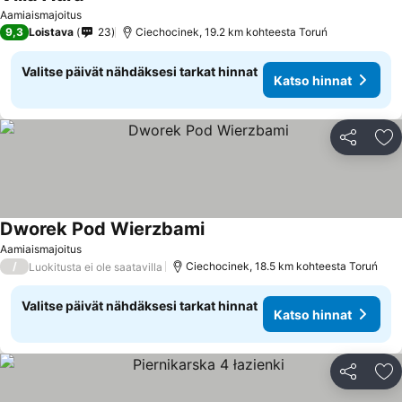
Katso hinnat
Aamiaismajoitus
9,3
Loistava
23
Ciechocinek, 19.2 km kohteesta Toruń
Valitse päivät nähdäksesi tarkat hinnat
Katso hinnat
Jaa
Li
Dworek Pod Wierzbami
Katso hinnat
Aamiaismajoitus
/
Ciechocinek, 18.5 km kohteesta Toruń
Luokitusta ei ole saatavilla
Valitse päivät nähdäksesi tarkat hinnat
Katso hinnat
Jaa
Li