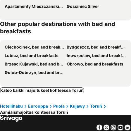
Apartamenty Mieszczanskie U Golebiewskich
Gosciniec Silver
Other popular destinations with bed and
breakfasts
Ciechocinek, bed and breakfasts
Bydgoszcz, bed and breakfasts
Lubicz, bed and breakfasts
Inowroclaw, bed and breakfasts
Brzesc Kujawski, bed and breakfasts
Obrowo, bed and breakfasts
Golub-Dobrzyn, bed and breakfasts
Katso kaikki majoitukset kohteessa Toruń
Hotellihaku
Eurooppa
Puola
Kujawy
Toruń
Aamiaismajoitus kohteessa Toruń
Facebook
Twitter
Insta
Yo