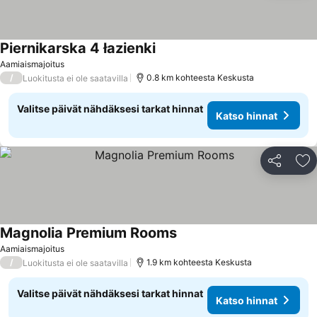
Piernikarska 4 łazienki
Katso hinnat
Aamiaismajoitus
/
0.8 km kohteesta Keskusta
Luokitusta ei ole saatavilla
Valitse päivät nähdäksesi tarkat hinnat
Katso hinnat
Jaa
Li
Magnolia Premium Rooms
Katso hinnat
Aamiaismajoitus
/
1.9 km kohteesta Keskusta
Luokitusta ei ole saatavilla
Valitse päivät nähdäksesi tarkat hinnat
Katso hinnat