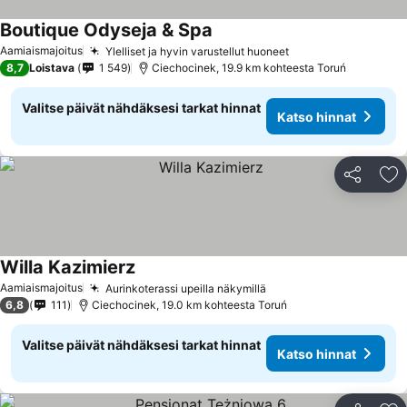
Boutique Odyseja & Spa
Katso hinnat
Aamiaismajoitus
Ylelliset ja hyvin varustellut huoneet
Katso hinnat
8,7
Loistava
1 549
Ciechocinek, 19.9 km kohteesta Toruń
Valitse päivät nähdäksesi tarkat hinnat
Katso hinnat
Jaa
Li
Willa Kazimierz
Katso hinnat
Aamiaismajoitus
Aurinkoterassi upeilla näkymillä
Katso hinnat
6,8
111
Ciechocinek, 19.0 km kohteesta Toruń
Valitse päivät nähdäksesi tarkat hinnat
Katso hinnat