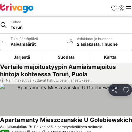
Suosikit
Kirjaud
Val
Kohde
Toruń
Tulo-/lähtöpäivä
Asiakkaat ja huoneet
Päivämäärät
2 asiakasta, 1 huone
Järjestä
Suodata
Kartta
Vertaile majoitustyypin Aamiaismajoitus
hintoja kohteessa Toruń, Puola
Näin maksut vaikuttavat hakutulosten järjestykseen
Jaa
Li
Apartamenty Mieszczanskie U Golebiewskich
Aamiaismajoitus
Paikan päällä perheystävällinen ravintola
Katso hinnat