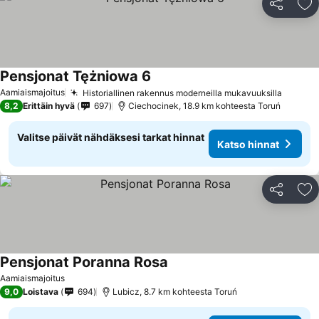
Jaa
Li
Pensjonat Tężniowa 6
Katso hinnat
Aamiaismajoitus
Historiallinen rakennus moderneilla mukavuuksilla
Katso 
8,2
Erittäin hyvä
697
Ciechocinek, 18.9 km kohteesta Toruń
Valitse päivät nähdäksesi tarkat hinnat
Katso hinnat
Jaa
Li
Pensjonat Poranna Rosa
Katso hinnat
Aamiaismajoitus
9,0
Loistava
694
Lubicz, 8.7 km kohteesta Toruń