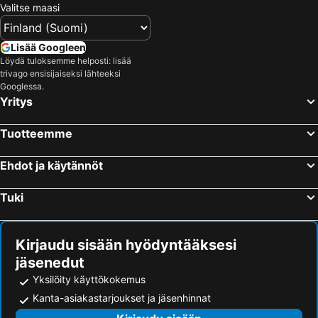
Valitse maasi
Lisää Googleen
Löydä tuloksemme helposti: lisää
trivago ensisijaiseksi lähteeksi
Googlessa.
Yritys
Tuotteemme
Ehdot ja käytännöt
Tuki
Kirjaudu sisään hyödyntääksesi
jäsenedut
Yksilöity käyttökokemus
Kanta-asiakastarjoukset ja jäsenhinnat