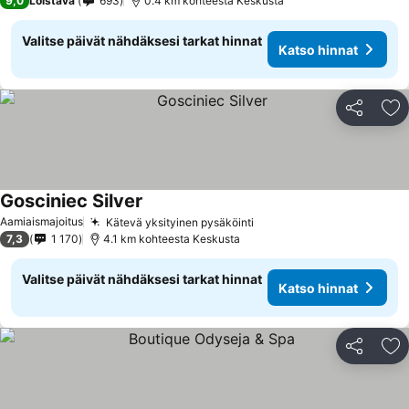
9,0
Loistava
693
0.4 km kohteesta Keskusta
Valitse päivät nähdäksesi tarkat hinnat
Katso hinnat
Jaa
Li
Gosciniec Silver
Katso hinnat
Aamiaismajoitus
Kätevä yksityinen pysäköinti
Katso hinnat
7,3
1 170
4.1 km kohteesta Keskusta
Valitse päivät nähdäksesi tarkat hinnat
Katso hinnat
Jaa
Li