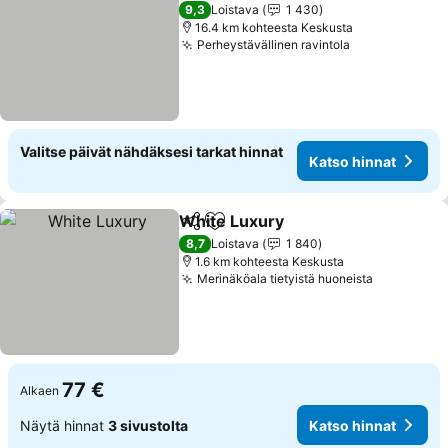
9,3
Loistava
1 430
16.4 km kohteesta Keskusta
Perheystävällinen ravintola
Katso hinnat
Valitse päivät nähdäksesi tarkat hinnat
Katso hinnat
White Luxury
Jaa
Lisää suosikkeihin
Katso hinnat
8,7
Loistava
1 840
1.6 km kohteesta Keskusta
Merinäköala tietyistä huoneista
Katso hin
77 €
Alkaen
Näytä hinnat
3 sivustolta
Katso hinnat