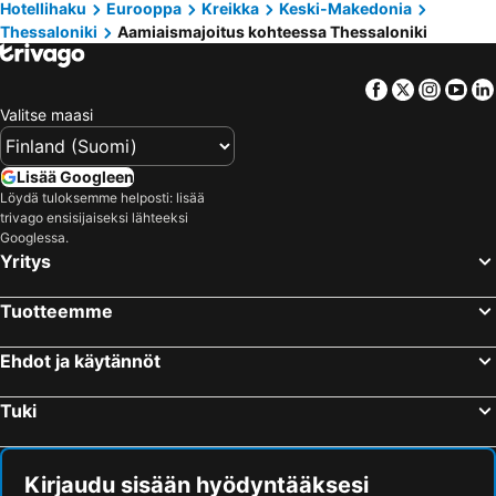
Hotellihaku
Eurooppa
Kreikka
Keski-Makedonia
Thessaloniki
Aamiaismajoitus kohteessa Thessaloniki
Facebook
Twitter
Insta
Yo
Valitse maasi
Lisää Googleen
Löydä tuloksemme helposti: lisää
trivago ensisijaiseksi lähteeksi
Googlessa.
Yritys
Tuotteemme
Ehdot ja käytännöt
Tuki
Kirjaudu sisään hyödyntääksesi