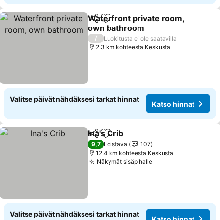
Waterfront private room,
Jaa
Lisää suosikkeihin
own bathroom
Katso hinnat
/
Luokitusta ei ole saatavilla
2.3 km kohteesta Keskusta
Valitse päivät nähdäksesi tarkat hinnat
Katso hinnat
Ina's Crib
Jaa
Lisää suosikkeihin
Katso hinnat
9,7
Loistava
107
12.4 km kohteesta Keskusta
Näkymät sisäpihalle
Katso hinnat
Valitse päivät nähdäksesi tarkat hinnat
Katso hinnat