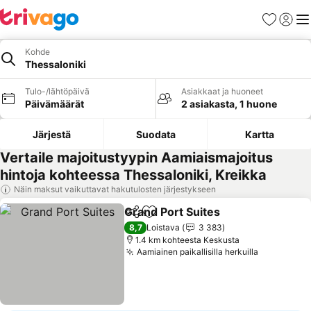
Suosikit
Kirjaud
Val
Kohde
Thessaloniki
Tulo-/lähtöpäivä
Asiakkaat ja huoneet
Päivämäärät
2 asiakasta, 1 huone
Järjestä
Suodata
Kartta
Vertaile majoitustyypin Aamiaismajoitus
hintoja kohteessa Thessaloniki, Kreikka
Näin maksut vaikuttavat hakutulosten järjestykseen
Grand Port Suites
Jaa
Lisää suosikkeihin
Katso hi
8,7
Loistava
3 383
1.4 km kohteesta Keskusta
Aamiainen paikallisilla herkuilla
Katso hin