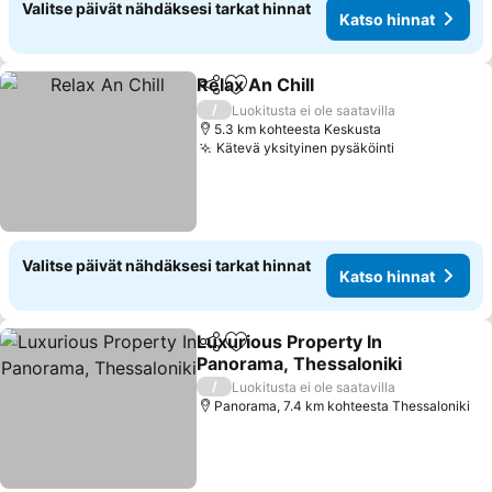
Valitse päivät nähdäksesi tarkat hinnat
Katso hinnat
Relax An Chill
Jaa
Lisää suosikkeihin
Katso hinnat
/
Luokitusta ei ole saatavilla
5.3 km kohteesta Keskusta
Kätevä yksityinen pysäköinti
Katso hinna
Valitse päivät nähdäksesi tarkat hinnat
Katso hinnat
Luxurious Property In
Jaa
Lisää suosikkeihin
Panorama, Thessaloniki
Katso hinnat
/
Luokitusta ei ole saatavilla
Panorama, 7.4 km kohteesta Thessaloniki