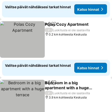
Valitse päivät nähdäksesi tarkat hinnat
Katso hinnat
Polas Cozy Apartment
Jaa
Lisää suosikkeihin
Kat
/
Luokitusta ei ole saatavilla
0.2 km kohteesta Keskusta
Valitse päivät nähdäksesi tarkat hinnat
Katso hinnat
Bedroom in a big
Jaa
Lisää suosikkeihin
apartment with a huge
terrace
Katso hinnat
/
Luokitusta ei ole saatavilla
3.9 km kohteesta Keskusta