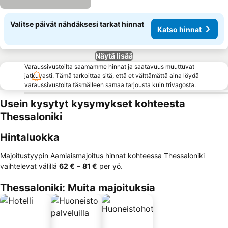
Valitse päivät nähdäksesi tarkat hinnat
Katso hinnat
Näytä lisää
Varaussivustoilta saamamme hinnat ja saatavuus muuttuvat
jatkuvasti. Tämä tarkoittaa sitä, että et välttämättä aina löydä
varaussivustolta täsmälleen samaa tarjousta kuin trivagosta.
Usein kysytyt kysymykset kohteesta
Thessaloniki
Hintaluokka
Majoitustyypin Aamiaismajoitus hinnat kohteessa Thessaloniki
vaihtelevat välillä
‎62 €
–
‎81 €
per yö.
Thessaloniki: Muita majoituksia