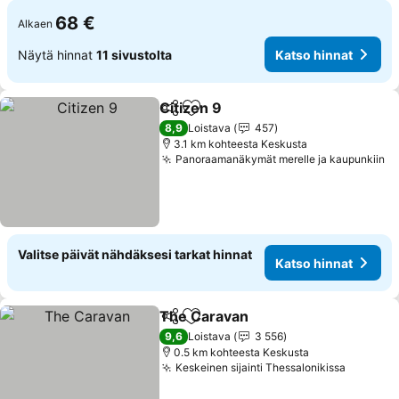
68 €
Alkaen
Näytä hinnat
11 sivustolta
Katso hinnat
Citizen 9
Jaa
Lisää suosikkeihin
Katso hinnat
8,9
Loistava
457
3.1 km kohteesta Keskusta
Panoraamanäkymät merelle ja kaupunkiin
Ka
Valitse päivät nähdäksesi tarkat hinnat
Katso hinnat
The Caravan
Jaa
Lisää suosikkeihin
Katso hinnat
9,6
Loistava
3 556
0.5 km kohteesta Keskusta
Keskeinen sijainti Thessalonikissa
Katso h