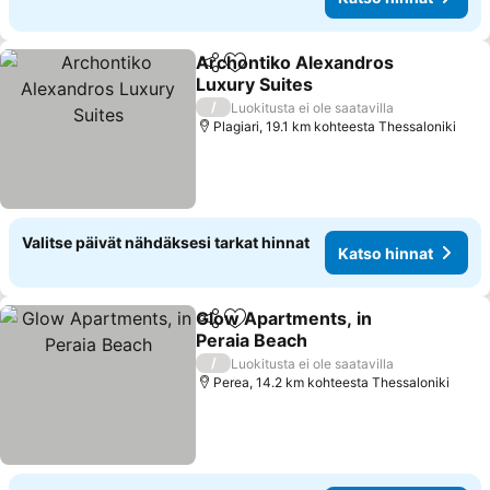
Archontiko Alexandros
Jaa
Lisää suosikkeihin
Luxury Suites
Katso hinnat
/
Luokitusta ei ole saatavilla
Plagiari, 19.1 km kohteesta Thessaloniki
Valitse päivät nähdäksesi tarkat hinnat
Katso hinnat
Glow Apartments, in
Jaa
Lisää suosikkeihin
Peraia Beach
Katso hinnat
/
Luokitusta ei ole saatavilla
Perea, 14.2 km kohteesta Thessaloniki