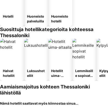
Hotelli
Huoneisto
Huoneisto
palveluilla
hotelli
Suosittuja hotellikategorioita kohteessa
Thessaloniki
Halvat
Luksushot
Hotellit
Lemmikeill
Kylp
hotellit
ellit
uima-
e sopivat
ellit
altaalla
hotellit
Aamiaismajoitus kohteen Thessaloniki
lähistöllä
Nämä hotellit saattavat myös kiinnostaa sinua...