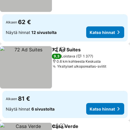
62 €
Alkaen
Näytä hinnat
12 sivustolta
Katso hinnat
72 Ad Suites
Jaa
Lisää suosikkeihin
Katso hinnat
9,3
Loistava
1 377
0.6 km kohteesta Keskusta
Yksityiset ulkoporeallas-sviitit
Katso hinn
81 €
Alkaen
Näytä hinnat
6 sivustolta
Katso hinnat
Casa Verde
Jaa
Lisää suosikkeihin
Katso hinnat