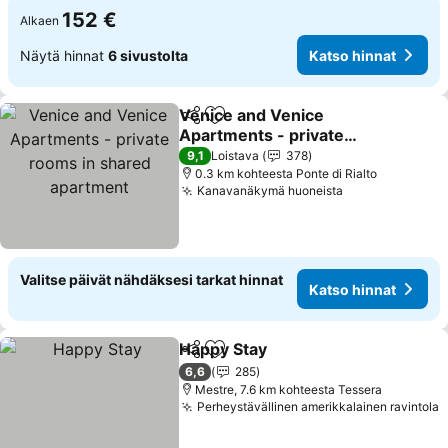
152 €
Alkaen
Näytä hinnat
6 sivustolta
Katso hinnat
Venice and Venice
Jaa
Lisää suosikkeihin
Apartments - private
rooms in shared
9,1
Loistava
378
apartment
0.3 km kohteesta Ponte di Rialto
Kanavanäkymä huoneista
Valitse päivät nähdäksesi tarkat hinnat
Katso hinnat
Happy Stay
Jaa
Lisää suosikkeihin
6,6
285
Mestre, 7.6 km kohteesta Tessera
Perheystävällinen amerikkalainen ravintola