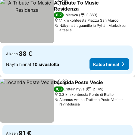
A Tribute To Music
Jaa
Lisää suosikkeihin
Residenza
8,7
Loistava
3 863
1.1 km kohteesta Piazza San Marco
Näkymät laguunille ja Pyhän Markuksen
altaalle
88 €
Alkaen
Näytä hinnat
10 sivustolta
Katso hinnat
Locanda Poste Vecie
Jaa
Lisää suosikkeihin
8,3
Erittäin hyvä
2 149
0.3 km kohteesta Ponte di Rialto
Alennus Antica Trattoria Poste Vecie -
ravintolassa
91 €
Alkaen