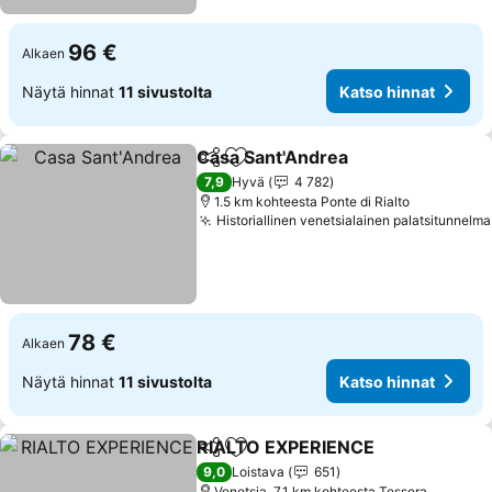
96 €
Alkaen
Näytä hinnat
11 sivustolta
Katso hinnat
Casa Sant'Andrea
Jaa
Lisää suosikkeihin
7,9
Hyvä
4 782
1.5 km kohteesta Ponte di Rialto
Historiallinen venetsialainen palatsitunnelma
78 €
Alkaen
Näytä hinnat
11 sivustolta
Katso hinnat
RIALTO EXPERIENCE
Jaa
Lisää suosikkeihin
9,0
Loistava
651
Venetsia, 7.1 km kohteesta Tessera