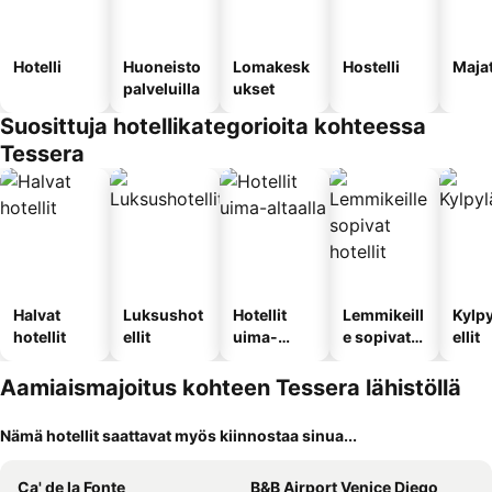
Hotelli
Huoneisto
Lomakesk
Hostelli
Maja
palveluilla
ukset
Suosittuja hotellikategorioita kohteessa
Tessera
Halvat
Luksushot
Hotellit
Lemmikeill
Kylp
hotellit
ellit
uima-
e sopivat
ellit
altaalla
hotellit
Aamiaismajoitus kohteen Tessera lähistöllä
Nämä hotellit saattavat myös kiinnostaa sinua...
Ca' de la Fonte
B&B Airport Venice Diego