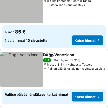
0.4 km kohteesta Ponte di Rialto
Historiallinen kanavaristeys
85 €
Alkaen
Näytä hinnat
10 sivustolta
Katso hinnat
Doge Veneziano
Jaa
Lisää suosikkeihin
8,4
Erittäin hyvä
913
Mestre, 8.4 km kohteesta Tessera
Paikan päällä italialainen ravintola La Lista
Valitse päivät nähdäksesi tarkat hinnat
Katso hinnat