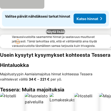
Valitse päivät nähdäksesi tarkat hinnat
Katso hinnat
Näytä lisää
Varaussivustoilta saamamme hinnat ja saatavuus muuttuvat
jatkuvasti. Tämä tarkoittaa sitä, että et välttämättä aina löydä
varaussivustolta täsmälleen samaa tarjousta kuin trivagosta.
Usein kysytyt kysymykset kohteesta Tessera
Hintaluokka
Majoitustyypin Aamiaismajoitus hinnat kohteessa Tessera
vaihtelevat välillä
‎34 €
–
‎221 €
per yö.
Tessera: Muita majoituksia