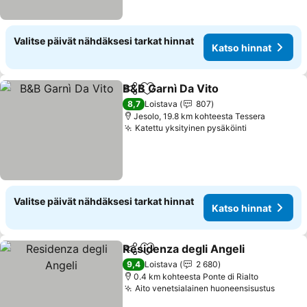
Valitse päivät nähdäksesi tarkat hinnat
Katso hinnat
B&B Garnì Da Vito
Jaa
Lisää suosikkeihin
8,7
Loistava
807
Jesolo, 19.8 km kohteesta Tessera
Katettu yksityinen pysäköinti
Valitse päivät nähdäksesi tarkat hinnat
Katso hinnat
Residenza degli Angeli
Jaa
Lisää suosikkeihin
9,4
Loistava
2 680
0.4 km kohteesta Ponte di Rialto
Aito venetsialainen huoneensisustus