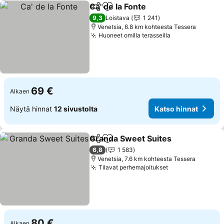
Ca' de la Fonte
Jaa
Lisää suosikkeihin
9,3
Loistava
1 241
Venetsia, 6.8 km kohteesta Tessera
Huoneet omilla terasseilla
69 €
Alkaen
Näytä hinnat
12 sivustolta
Katso hinnat
Granda Sweet Suites
Jaa
Lisää suosikkeihin
6,8
1 583
Venetsia, 7.6 km kohteesta Tessera
Tilavat perhemajoitukset
80 €
Alkaen