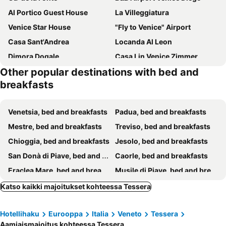
Al Portico Guest House
La Villeggiatura
Venice Star House
"Fly to Venice" Airport
Casa Sant'Andrea
Locanda Al Leon
Dimora Dogale
Casa Lin Venice Zimmer
Other popular destinations with bed and
Venice Garden House
Guest House Bella Onda
breakfasts
B&B Colombo
Al Canal Regio
Ca' del Portego
San Giacomo Venezia
Venetsia, bed and breakfasts
Padua, bed and breakfasts
Residenza degli Angeli
Locanda Art Deco
Mestre, bed and breakfasts
Treviso, bed and breakfasts
Ca' Rebeka Venice - Atika & Atif
Tiepolo
Chioggia, bed and breakfasts
Jesolo, bed and breakfasts
Casa Dolce
S Marco Apartments - Urban Boutique & Venice Link
San Donà di Piave, bed and breakfasts
Caorle, bed and breakfasts
Guest House Ca' dell'Angelo
Ca' Bonvicini
Eraclea Mare, bed and breakfasts
Musile di Piave, bed and breakfasts
Ca' Amore Venezia
Locazione turistica 2
Codevigo, bed and breakfasts
Murano, bed and breakfasts
Katso kaikki majoitukset kohteessa Tessera
Apostoli Palace
Alloggi SS Giovanni e Paolo
Asolo, bed and breakfasts
Abano Terme, bed and breakfasts
BB Stay Station
Granda Sweet Suites
Hotellihaku
Eurooppa
Italia
Veneto
Tessera
Jesolo, bed and breakfasts
Montegrotto Terme, bed and breakfasts
Casa Banon
B&B Evergreen
Aamiaismajoitus kohteessa Tessera