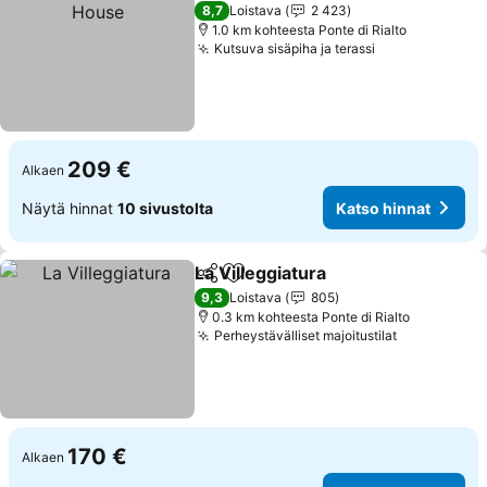
8,7
Loistava
2 423
1.0 km kohteesta Ponte di Rialto
Kutsuva sisäpiha ja terassi
209 €
Alkaen
Näytä hinnat
10 sivustolta
Katso hinnat
La Villeggiatura
Jaa
Lisää suosikkeihin
9,3
Loistava
805
0.3 km kohteesta Ponte di Rialto
Perheystävälliset majoitustilat
170 €
Alkaen