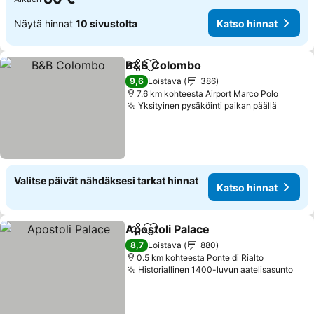
Näytä hinnat
10 sivustolta
Katso hinnat
B&B Colombo
Jaa
Lisää suosikkeihin
9,6
Loistava
386
7.6 km kohteesta Airport Marco Polo
Yksityinen pysäköinti paikan päällä
Valitse päivät nähdäksesi tarkat hinnat
Katso hinnat
Apostoli Palace
Jaa
Lisää suosikkeihin
8,7
Loistava
880
0.5 km kohteesta Ponte di Rialto
Historiallinen 1400-luvun aatelisasunto