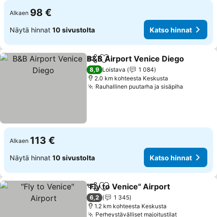
98 €
Alkaen
Näytä hinnat
10 sivustolta
Katso hinnat
B&B Airport Venice Diego
Jaa
Lisää suosikkeihin
8,9
Loistava
1 084
2.0 km kohteesta Keskusta
Rauhallinen puutarha ja sisäpiha
113 €
Alkaen
Näytä hinnat
10 sivustolta
Katso hinnat
"Fly to Venice" Airport
Jaa
Lisää suosikkeihin
6,2
1 345
1.2 km kohteesta Keskusta
Perheystävälliset majoitustilat