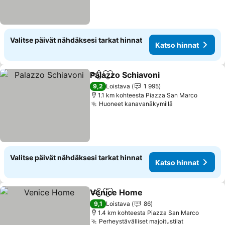
Valitse päivät nähdäksesi tarkat hinnat
Katso hinnat
Palazzo Schiavoni
Jaa
Lisää suosikkeihin
9,2
Loistava
1 995
1.1 km kohteesta Piazza San Marco
Huoneet kanavanäkymillä
Valitse päivät nähdäksesi tarkat hinnat
Katso hinnat
Venice Home
Jaa
Lisää suosikkeihin
9,1
Loistava
86
1.4 km kohteesta Piazza San Marco
Perheystävälliset majoitustilat