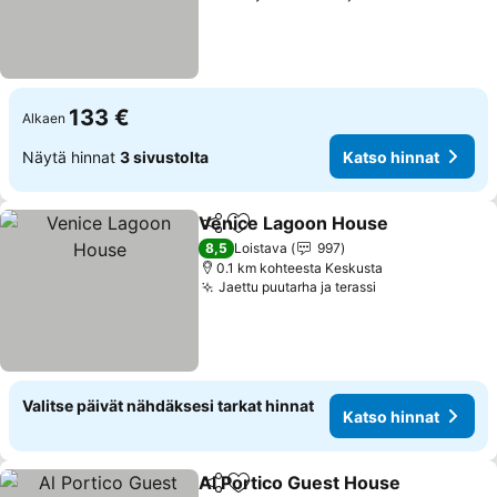
133 €
Alkaen
Näytä hinnat
3 sivustolta
Katso hinnat
Venice Lagoon House
Jaa
Lisää suosikkeihin
8,5
Loistava
997
0.1 km kohteesta Keskusta
Jaettu puutarha ja terassi
Valitse päivät nähdäksesi tarkat hinnat
Katso hinnat
Al Portico Guest House
Jaa
Lisää suosikkeihin