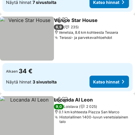
Näytä hinnat
7 sivustolta
Katso hinnat
Venice Star House
Jaa
Lisää suosikkeihin
6,9
235
Venetsia, 8.6 km kohteesta Tessera
Terassi- ja parvekevaihtoehdot
34 €
Alkaen
Näytä hinnat
3 sivustolta
Katso hinnat
Locanda Al Leon
Jaa
Lisää suosikkeihin
9,0
Loistava
2 025
0.1 km kohteesta Piazza San Marco
Historiallinen 1400-luvun venetsialainen
talo