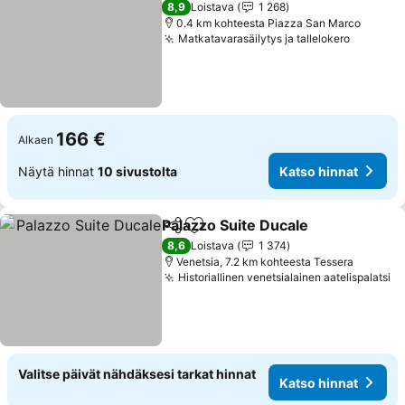
8,9
Loistava
1 268
0.4 km kohteesta Piazza San Marco
Matkatavarasäilytys ja tallelokero
166 €
Alkaen
Näytä hinnat
10 sivustolta
Katso hinnat
Palazzo Suite Ducale
Jaa
Lisää suosikkeihin
8,6
Loistava
1 374
Venetsia, 7.2 km kohteesta Tessera
Historiallinen venetsialainen aatelispalatsi
Valitse päivät nähdäksesi tarkat hinnat
Katso hinnat