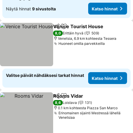
Näytä hinnat
9 sivustolta
Katso hinnat
Venice Tourist House
Jaa
Lisää suosikkeihin
8,0
Erittäin hyvä
509
Venetsia, 6.9 km kohteesta Tessera
Huoneet omilla parvekkeilla
Valitse päivät nähdäksesi tarkat hinnat
Katso hinnat
Rooms Vidar
Jaa
Lisää suosikkeihin
8,6
Loistava
131
0.1 km kohteesta Piazza San Marco
Erinomainen sijainti Mestressä lähellä
Venetsiaa