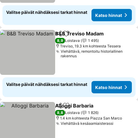
Valitse päivät nähdäksesi tarkat hinnat
Katso hinnat
B&B Treviso Madam
Jaa
Lisää suosikkeihin
8,9
Loistava
1 495
Treviso, 19.3 km kohteesta Tessera
Viehättävä, remontoitu historiallinen
rakennus
Valitse päivät nähdäksesi tarkat hinnat
Katso hinnat
Alloggi Barbaria
Jaa
Lisää suosikkeihin
8,8
Loistava
1 826
1.4 km kohteesta Piazza San Marco
Viehättävä kesäaamiaisterassi