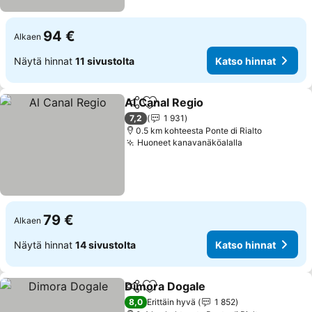
94 €
Alkaen
Näytä hinnat
11 sivustolta
Katso hinnat
Al Canal Regio
Jaa
Lisää suosikkeihin
7,2
1 931
0.5 km kohteesta Ponte di Rialto
Huoneet kanavanäköalalla
79 €
Alkaen
Näytä hinnat
14 sivustolta
Katso hinnat
Dimora Dogale
Jaa
Lisää suosikkeihin
8,0
Erittäin hyvä
1 852