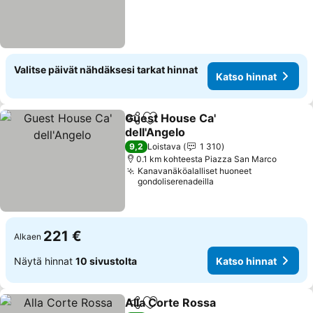
Valitse päivät nähdäksesi tarkat hinnat
Katso hinnat
Guest House Ca'
Jaa
Lisää suosikkeihin
dell'Angelo
9,2
Loistava
1 310
0.1 km kohteesta Piazza San Marco
Kanavanäköalalliset huoneet
gondoliserenadeilla
221 €
Alkaen
Näytä hinnat
10 sivustolta
Katso hinnat
Alla Corte Rossa
Jaa
Lisää suosikkeihin