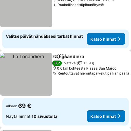
Rauhalliset sisäpihanäkymät
Valitse päivät nähdäksesi tarkat hinnat
Katso hinnat
La Locandiera
Jaa
Lisää suosikkeihin
8,7
Loistava
1 393
0.6 km kohteesta Piazza San Marco
Rentouttavat hierontapalvelut paikan päällä
69 €
Alkaen
Näytä hinnat
10 sivustolta
Katso hinnat