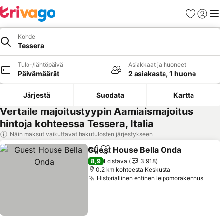
Suosikit
Kirjaud
Val
Kohde
Tessera
Tulo-/lähtöpäivä
Asiakkaat ja huoneet
Päivämäärät
2 asiakasta, 1 huone
Järjestä
Suodata
Kartta
Vertaile majoitustyypin Aamiaismajoitus
hintoja kohteessa Tessera, Italia
Näin maksut vaikuttavat hakutulosten järjestykseen
Guest House Bella Onda
Jaa
Lisää suosikkeihin
8,9
Loistava
3 918
0.2 km kohteesta Keskusta
Historiallinen entinen leipomorakennus