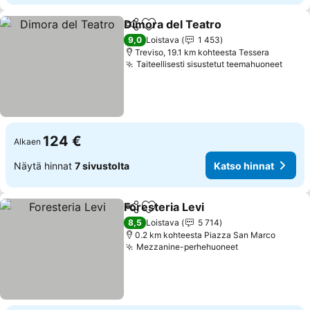
Dimora del Teatro
Jaa
Lisää suosikkeihin
9,0
Loistava
1 453
Treviso, 19.1 km kohteesta Tessera
Taiteellisesti sisustetut teemahuoneet
124 €
Alkaen
Näytä hinnat
7 sivustolta
Katso hinnat
Foresteria Levi
Jaa
Lisää suosikkeihin
8,5
Loistava
5 714
0.2 km kohteesta Piazza San Marco
Mezzanine-perhehuoneet