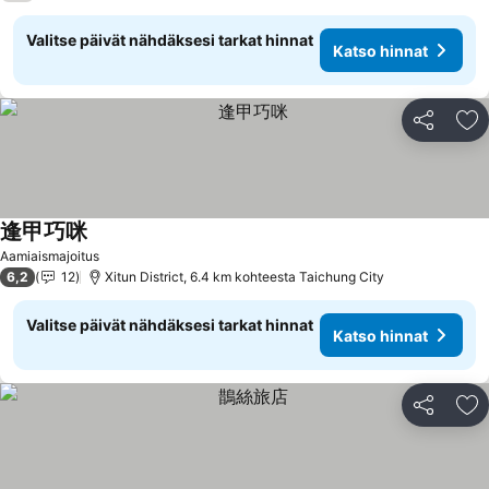
Valitse päivät nähdäksesi tarkat hinnat
Katso hinnat
Jaa
Li
逢甲巧咪
Katso hinnat
Aamiaismajoitus
6,2
12
Xitun District, 6.4 km kohteesta Taichung City
Valitse päivät nähdäksesi tarkat hinnat
Katso hinnat
Jaa
Li