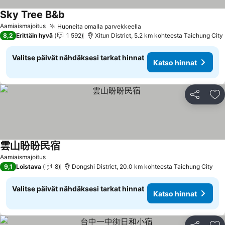
Sky Tree B&b
Katso hinnat
Aamiaismajoitus
Huoneita omalla parvekkeella
Katso hinnat
8,2
Erittäin hyvä
1 592
Xitun District, 5.2 km kohteesta Taichung City
Valitse päivät nähdäksesi tarkat hinnat
Katso hinnat
Jaa
Li
雲山盼盼民宿
Katso hinnat
Aamiaismajoitus
9,1
Loistava
8
Dongshi District, 20.0 km kohteesta Taichung City
Valitse päivät nähdäksesi tarkat hinnat
Katso hinnat