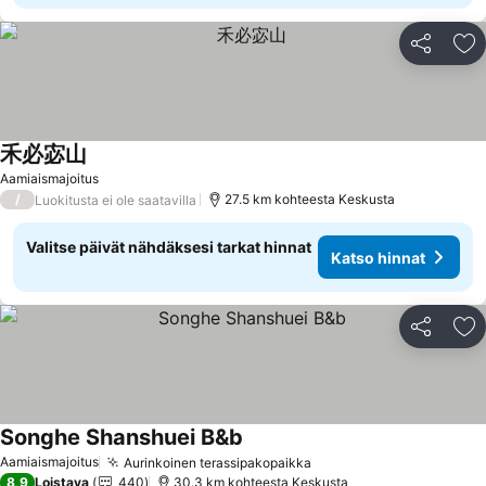
Jaa
Li
禾必宓山
Katso hinnat
Aamiaismajoitus
/
27.5 km kohteesta Keskusta
Luokitusta ei ole saatavilla
Valitse päivät nähdäksesi tarkat hinnat
Katso hinnat
Jaa
Li
Songhe Shanshuei B&b
Katso hinnat
Aamiaismajoitus
Aurinkoinen terassipakopaikka
Katso hinnat
8,9
Loistava
440
30.3 km kohteesta Keskusta