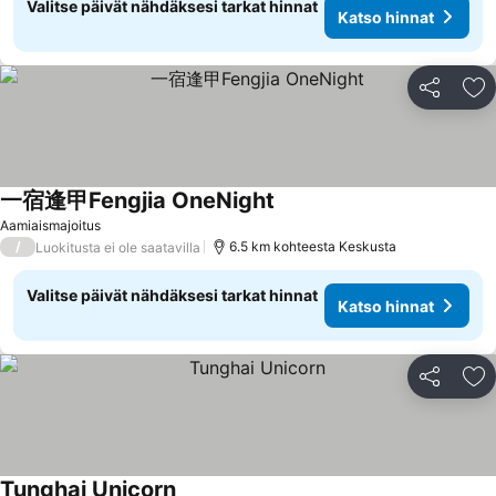
Valitse päivät nähdäksesi tarkat hinnat
Katso hinnat
Jaa
Li
一宿逢甲Fengjia OneNight
Katso hinnat
Aamiaismajoitus
/
6.5 km kohteesta Keskusta
Luokitusta ei ole saatavilla
Valitse päivät nähdäksesi tarkat hinnat
Katso hinnat
Jaa
Li
Tunghai Unicorn