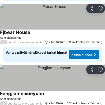
Jaa
Li
Fjbear House
Katso hinnat
Aamiaismajoitus
/
Xitun District, 5.9 km kohteesta Taichung C
Luokitusta ei ole saatavilla
Valitse päivät nähdäksesi tarkat hinnat
Katso hinnat
Jaa
Li
Fengjiameixueyuan
Katso hinnat
Aamiaismajoitus
/
Xitun District, 6.2 km kohteesta Taichung C
Luokitusta ei ole saatavilla