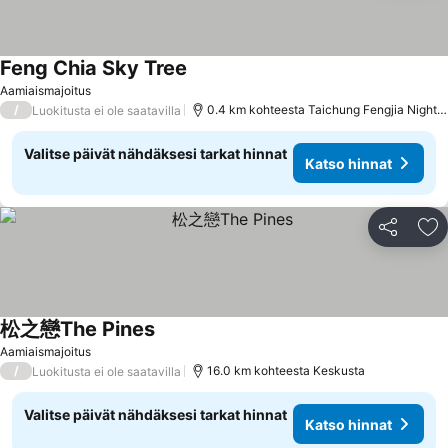
Feng Chia Sky Tree
Katso hinnat
Aamiaismajoitus
/
0.4 km kohteesta Taichung Fengjia Night 
Luokitusta ei ole saatavilla
Valitse päivät nähdäksesi tarkat hinnat
Katso hinnat
Jaa
Li
松之戀The Pines
Katso hinnat
Aamiaismajoitus
/
16.0 km kohteesta Keskusta
Luokitusta ei ole saatavilla
Valitse päivät nähdäksesi tarkat hinnat
Katso hinnat