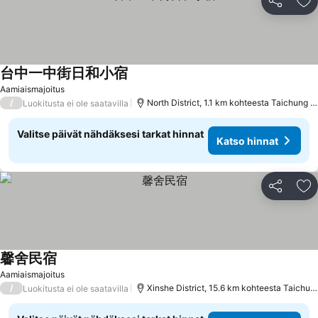
Jaa
Li
台中一中街日和小宿
Katso hinnat
Aamiaismajoitus
/
North District, 1.1 km kohteesta Taichung C
Luokitusta ei ole saatavilla
Valitse päivät nähdäksesi tarkat hinnat
Katso hinnat
Jaa
Li
馨舍民宿
Katso hinnat
Aamiaismajoitus
/
Xinshe District, 15.6 km kohteesta Taichun
Luokitusta ei ole saatavilla