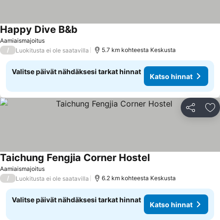
Happy Dive B&b
Katso hinnat
Aamiaismajoitus
/
5.7 km kohteesta Keskusta
Luokitusta ei ole saatavilla
Valitse päivät nähdäksesi tarkat hinnat
Katso hinnat
Jaa
Li
Taichung Fengjia Corner Hostel
Katso hinnat
Aamiaismajoitus
/
6.2 km kohteesta Keskusta
Luokitusta ei ole saatavilla
Valitse päivät nähdäksesi tarkat hinnat
Katso hinnat