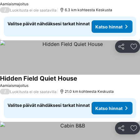
Katso hinnat
Aamiaismajoitus
/
6.3 km kohteesta Keskusta
Luokitusta ei ole saatavilla
Valitse päivät nähdäksesi tarkat hinnat
Katso hinnat
Jaa
Li
Hidden Field Quiet House
Katso hinnat
Aamiaismajoitus
/
21.0 km kohteesta Keskusta
Luokitusta ei ole saatavilla
Valitse päivät nähdäksesi tarkat hinnat
Katso hinnat
Jaa
Li