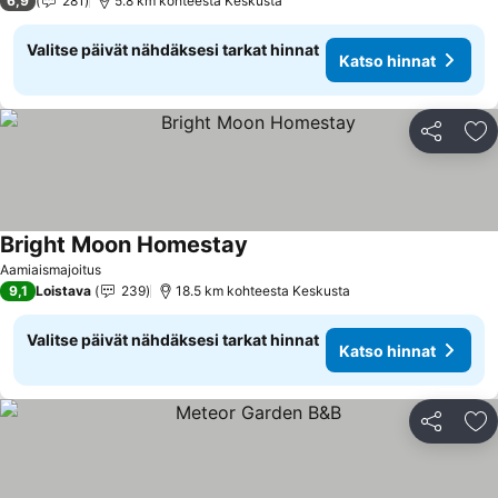
6,9
281
5.8 km kohteesta Keskusta
Valitse päivät nähdäksesi tarkat hinnat
Katso hinnat
Jaa
Li
Bright Moon Homestay
Katso hinnat
Aamiaismajoitus
9,1
Loistava
239
18.5 km kohteesta Keskusta
Valitse päivät nähdäksesi tarkat hinnat
Katso hinnat
Jaa
Li