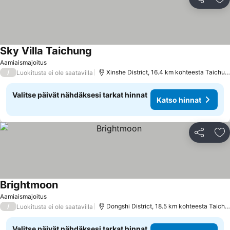
Jaa
Li
Sky Villa Taichung
Katso hinnat
Aamiaismajoitus
/
Xinshe District, 16.4 km kohteesta Taichun
Luokitusta ei ole saatavilla
Valitse päivät nähdäksesi tarkat hinnat
Katso hinnat
Jaa
Li
Brightmoon
Katso hinnat
Aamiaismajoitus
/
Dongshi District, 18.5 km kohteesta Taichu
Luokitusta ei ole saatavilla
Valitse päivät nähdäksesi tarkat hinnat