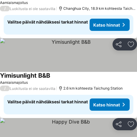
Aamiaismajoitus
/
Changhua City, 18.9 km kohteesta Taichun
Luokitusta ei ole saatavilla
Valitse päivät nähdäksesi tarkat hinnat
Katso hinnat
Jaa
Li
Yimisunlight B&B
Katso hinnat
Aamiaismajoitus
/
2.6 km kohteesta Taichung Station
Luokitusta ei ole saatavilla
Valitse päivät nähdäksesi tarkat hinnat
Katso hinnat
Jaa
Li