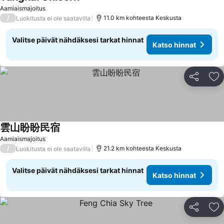
Katso hinnat
Aamiaismajoitus
/
11.0 km kohteesta Keskusta
Luokitusta ei ole saatavilla
Valitse päivät nähdäksesi tarkat hinnat
Katso hinnat
Jaa
Li
雲山盼盼民宿
Katso hinnat
Aamiaismajoitus
/
21.2 km kohteesta Keskusta
Luokitusta ei ole saatavilla
Valitse päivät nähdäksesi tarkat hinnat
Katso hinnat
Jaa
Li