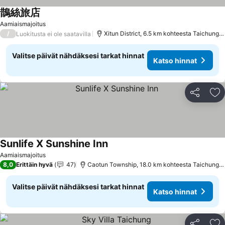
鵲絲旅店
Katso hinnat
Aamiaismajoitus
/
Xitun District, 6.5 km kohteesta Taichung C
Luokitusta ei ole saatavilla
Valitse päivät nähdäksesi tarkat hinnat
Katso hinnat
Jaa
Li
Sunlife X Sunshine Inn
Katso hinnat
Aamiaismajoitus
8,0
Erittäin hyvä
47
Caotun Township, 18.0 km kohteesta Taichung C
Valitse päivät nähdäksesi tarkat hinnat
Katso hinnat