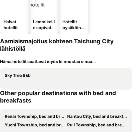
Halvat
Lemmikeill
Hotellit
hotellit
e sopivat
pysäköinni
hotellit
llä
Aamiaismajoitus kohteen Taichung City
lähistöllä
Nämä hotellit saattavat myös kiinnostaa sinua...
Sky Tree B&b
Other popular destinations with bed and
breakfasts
Renai Township, bed and breakfasts
Nantou City, bed and breakfasts
Yuchi Township, bed and breakfasts
Puli Township, bed and breakfasts