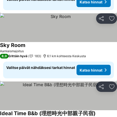
Katso hinnat
Jaa
Li
Sky Room
Katso hinnat
Aamiaismajoitus
8,0
Erittäin hyvä
183
6.1 km kohteesta Keskusta
Valitse päivät nähdäksesi tarkat hinnat
Katso hinnat
Jaa
Li
Ideal Time B&b (理想時光中部親子民宿)
Katso hinn