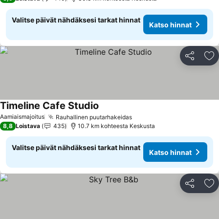
Valitse päivät nähdäksesi tarkat hinnat
Katso hinnat
Jaa
Li
Timeline Cafe Studio
Katso hinnat
Aamiaismajoitus
Rauhallinen puutarhakeidas
Katso hinnat
8,8
Loistava
435
10.7 km kohteesta Keskusta
Valitse päivät nähdäksesi tarkat hinnat
Katso hinnat
Jaa
Li