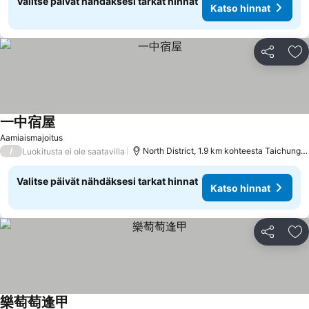
Valitse päivät nähdäksesi tarkat hinnat
Katso hinnat
Jaa
Li
一中宿屋
Katso hinnat
Aamiaismajoitus
/
North District, 1.9 km kohteesta Taichung C
Luokitusta ei ole saatavilla
Valitse päivät nähdäksesi tarkat hinnat
Katso hinnat
Jaa
Li
樂萄萄逢甲