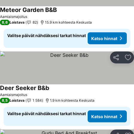
Meteor Garden B&B
Katso hinnat
Aamiaismajoitus
8,6
Loistava
82
15.9 km kohteesta Keskusta
Valitse päivät nähdäksesi tarkat hinnat
Katso hinnat
Jaa
Li
Deer Seeker B&b
Katso hinnat
Aamiaismajoitus
8,5
Loistava
1 584
1.9 km kohteesta Keskusta
Valitse päivät nähdäksesi tarkat hinnat
Katso hinnat