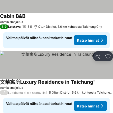
Cabin B&B
Katso hinnat
Aamiaismajoitus
8,9
Loistava
31
Xitun District, 5.6 km kohteesta Taichung City
Valitse päivät nähdäksesi tarkat hinnat
Katso hinnat
Jaa
Li
文華寓所Luxury Residence in Taichung”
Katso hin
Aamiaismajoitus
/
Xitun District, 5.6 km kohteesta Taichung C
Luokitusta ei ole saatavilla
Valitse päivät nähdäksesi tarkat hinnat
Katso hinnat