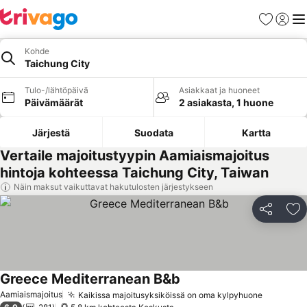
Suosikit
Kirjaud
Val
Kohde
Taichung City
Tulo-/lähtöpäivä
Asiakkaat ja huoneet
Päivämäärät
2 asiakasta, 1 huone
Järjestä
Suodata
Kartta
Vertaile majoitustyypin Aamiaismajoitus
hintoja kohteessa Taichung City, Taiwan
Näin maksut vaikuttavat hakutulosten järjestykseen
Jaa
Li
Greece Mediterranean B&b
Katso hinnat
Aamiaismajoitus
Kaikissa majoitusyksiköissä on oma kylpyhuone
Katso hi