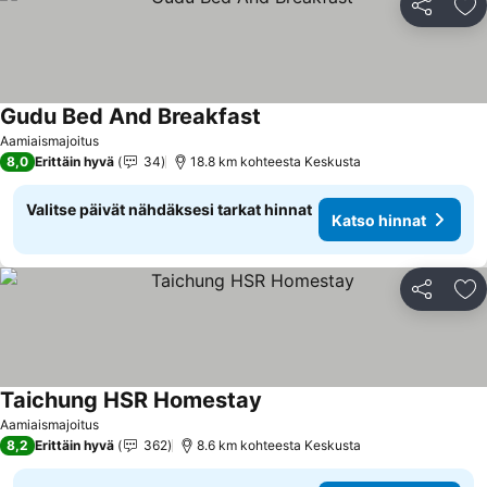
Jaa
Li
Gudu Bed And Breakfast
Katso hinnat
Aamiaismajoitus
8,0
Erittäin hyvä
34
18.8 km kohteesta Keskusta
Valitse päivät nähdäksesi tarkat hinnat
Katso hinnat
Jaa
Li
Taichung HSR Homestay
Katso hinnat
Aamiaismajoitus
8,2
Erittäin hyvä
362
8.6 km kohteesta Keskusta