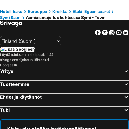
Hotellihaku
Eurooppa
Kreikka
Etelä-Egean saaret
Symi Saari
Aamiaismajoitus kohteessa Symi - Town
Facebook
Twitter
Insta
Yo
Lisää Googleen
Löydä tuloksemme helposti: lisää
trivago ensisijaiseksi lähteeksi
Googlessa.
Yritys
Tuotteemme
Ehdot ja käytännöt
Tuki