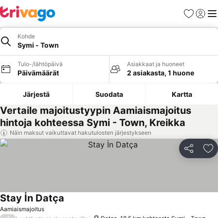
Suosikit
Kirjaud
Val
Kohde
Symi - Town
Tulo-/lähtöpäivä
Asiakkaat ja huoneet
Päivämäärät
2 asiakasta, 1 huone
Järjestä
Suodata
Kartta
Vertaile majoitustyypin Aamiaismajoitus
hintoja kohteessa Symi - Town, Kreikka
Näin maksut vaikuttavat hakutulosten järjestykseen
Jaa
Li
Stay İn Datça
Aamiaismajoitus