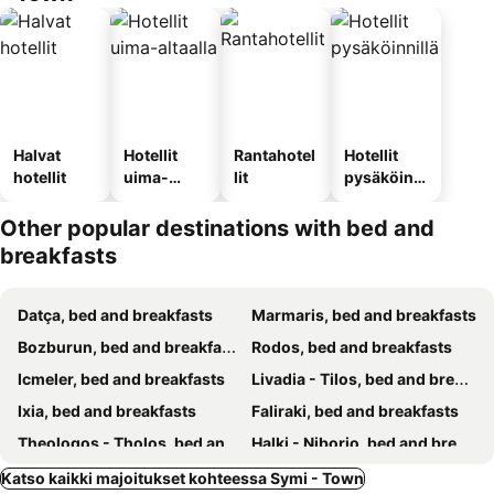
Halvat
Hotellit
Rantahotel
Hotellit
hotellit
uima-
lit
pysäköinni
altaalla
llä
Other popular destinations with bed and
breakfasts
Datça, bed and breakfasts
Marmaris, bed and breakfasts
Bozburun, bed and breakfasts
Rodos, bed and breakfasts
Icmeler, bed and breakfasts
Livadia - Tilos, bed and breakfasts
Ixia, bed and breakfasts
Faliraki, bed and breakfasts
Theologos - Tholos, bed and breakfasts
Halki - Niborio, bed and breakfasts
Fanes, bed and breakfasts
Hisarönü, bed and breakfasts
Katso kaikki majoitukset kohteessa Symi - Town