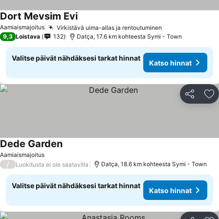
Dort Mevsim Evi
Aamiaismajoitus
Virkistävä uima-allas ja rentoutuminen
9,3
Loistava
132
Datça, 17.6 km kohteesta Symi - Town
Valitse päivät nähdäksesi tarkat hinnat
Katso hinnat
Jaa
Li
Dede Garden
Aamiaismajoitus
/
Datça, 18.6 km kohteesta Symi - Town
Luokitusta ei ole saatavilla
Valitse päivät nähdäksesi tarkat hinnat
Katso hinnat