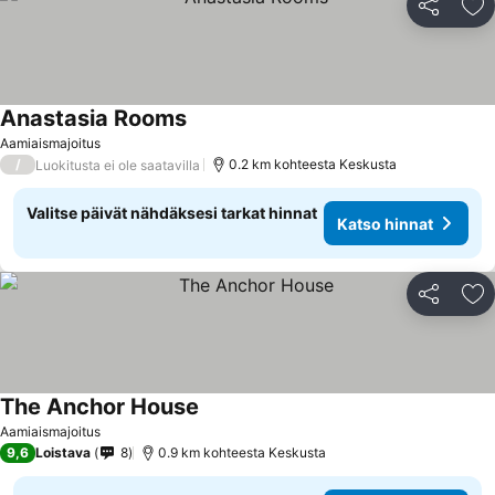
Jaa
Li
Anastasia Rooms
Aamiaismajoitus
/
0.2 km kohteesta Keskusta
Luokitusta ei ole saatavilla
Valitse päivät nähdäksesi tarkat hinnat
Katso hinnat
Jaa
Li
The Anchor House
Aamiaismajoitus
9,6
Loistava
8
0.9 km kohteesta Keskusta