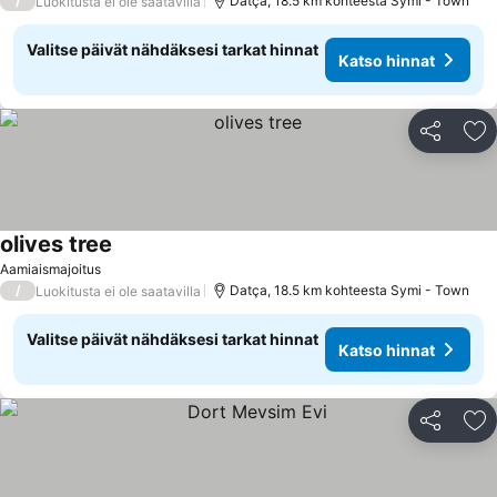
/
Datça, 18.5 km kohteesta Symi - Town
Luokitusta ei ole saatavilla
Valitse päivät nähdäksesi tarkat hinnat
Katso hinnat
Jaa
Li
olives tree
Aamiaismajoitus
/
Datça, 18.5 km kohteesta Symi - Town
Luokitusta ei ole saatavilla
Valitse päivät nähdäksesi tarkat hinnat
Katso hinnat
Jaa
Li