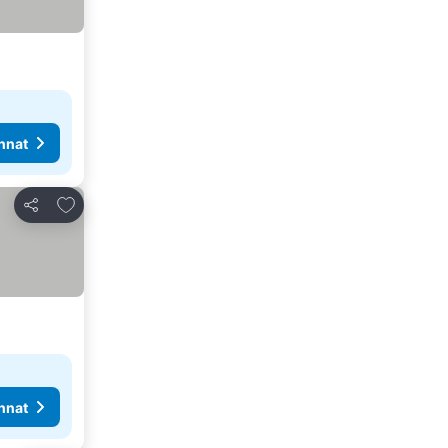
nnat
Lisää suosikkeihin
Jaa
nnat