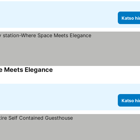
Katso hi
e Meets Elegance
Katso hi