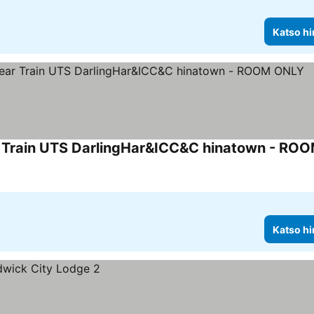
Katso hi
ar Train UTS DarlingHar&ICC&C hinatown - RO
Katso hi