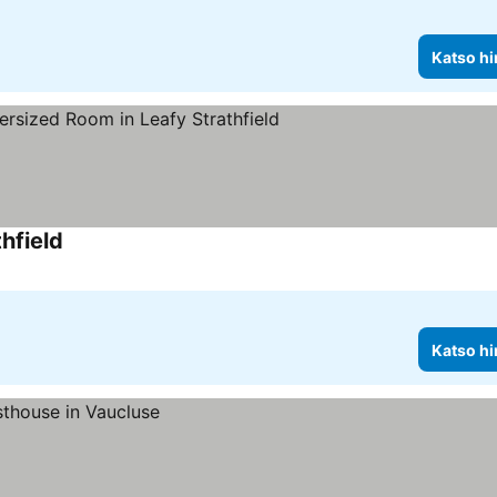
Katso hi
hfield
Katso hi