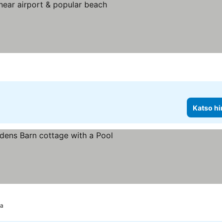
Katso hi
ta