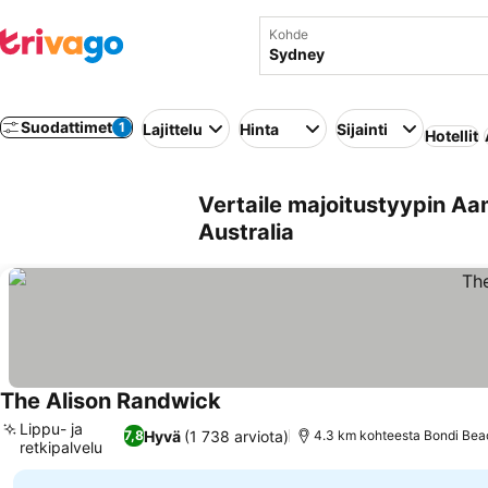
Kohde
Suodattimet
1
Lajittelu
Hinta
Sijainti
Hotellit
Vertaile majoitustyypin Aa
Australia
The Alison Randwick
Lippu- ja
Hyvä
(1 738 arviota)
7,8
4.3 km kohteesta Bondi Bea
retkipalvelu