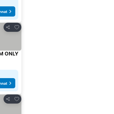
nnat
Lisää suosikkeihin
Jaa
OM ONLY
nnat
Lisää suosikkeihin
Jaa