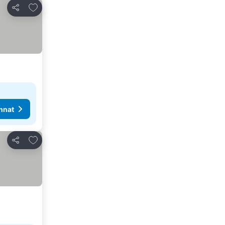
Lisää suosikkeihin
Jaa
nnat
Lisää suosikkeihin
Jaa