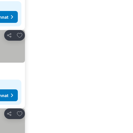
nnat
Lisää suosikkeihin
Jaa
nnat
Lisää suosikkeihin
Jaa