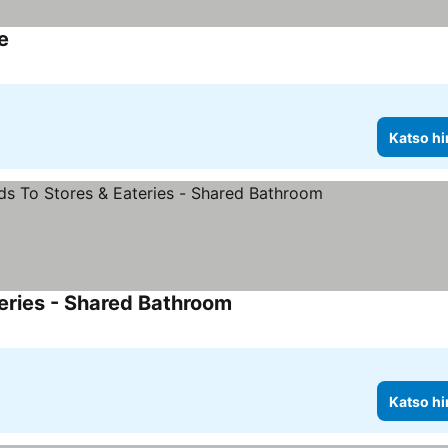
e
Katso hi
eries - Shared Bathroom
Katso hi