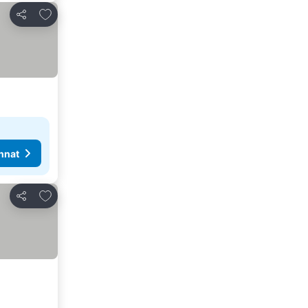
Lisää suosikkeihin
Jaa
nnat
Lisää suosikkeihin
Jaa