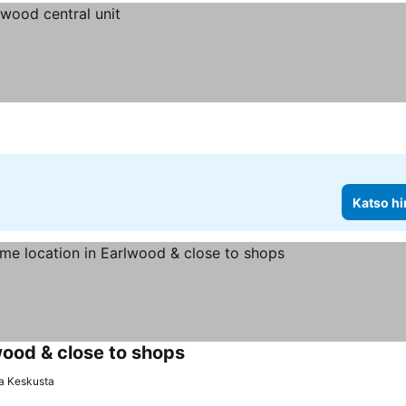
Katso hi
wood & close to shops
ta Keskusta