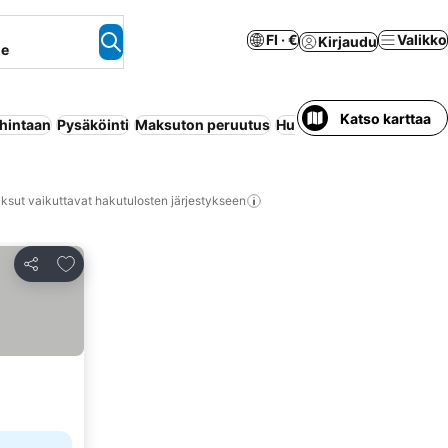
FI · €
Valikko
Kirjaudu
ne
Katso karttaa
 hintaan
Pysäköinti
Maksuton peruutus
Huoneisto palveluilla
Ui
ksut vaikuttavat hakutulosten järjestykseen
Lisää suosikkeihin
Jaa