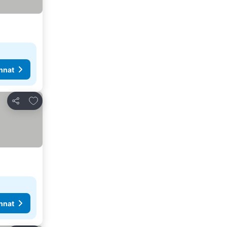
nnat
Lisää suosikkeihin
Jaa
nnat