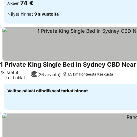
74 €
Alkaen
Näytä hinnat
9 sivustolta
1 Private King Single Bed In Sydney CBD Ne
Jaetut
(26 arviota)
6,4
1.5 km kohteesta Keskusta
keittiötilat
Valitse päivät nähdäksesi tarkat hinnat