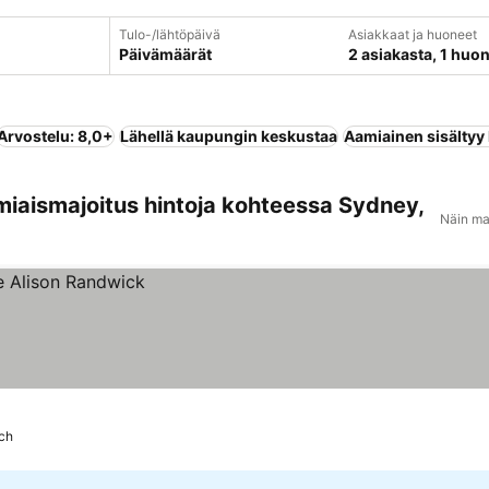
Tulo-/lähtöpäivä
Asiakkaat ja huoneet
Päivämäärät
2 asiakasta, 1 huo
Arvostelu: 8,0+
Lähellä kaupungin keskustaa
Aamiainen sisältyy
miaismajoitus hintoja kohteessa Sydney,
Näin ma
ch