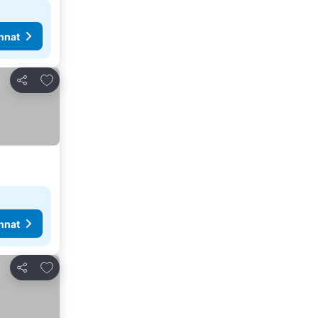
nnat
Lisää suosikkeihin
Jaa
nnat
Lisää suosikkeihin
Jaa