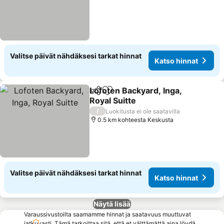
Valitse päivät nähdäksesi tarkat hinnat
Katso hinnat
Lofoten Backyard, Inga,
Jaa
Lisää suosikkeihin
Royal Suitte
Katso hinnat
/
Luokitusta ei ole saatavilla
0.5 km kohteesta Keskusta
Valitse päivät nähdäksesi tarkat hinnat
Katso hinnat
Näytä lisää
Varaussivustoilta saamamme hinnat ja saatavuus muuttuvat
jatkuvasti. Tämä tarkoittaa sitä, että et välttämättä aina löydä