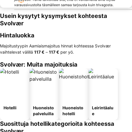
varaussivustolta täsmälleen samaa tarjousta kuin trivagosta.
Usein kysytyt kysymykset kohteesta
Svolvær
Hintaluokka
Majoitustyypin Aamiaismajoitus hinnat kohteessa Svolvær
vaihtelevat välillä
‎117 €
–
‎117 €
per yö.
Svolvær: Muita majoituksia
Hotelli
Huoneisto
Huoneisto
Leirintäalu
palveluilla
hotelli
e
Suosittuja hotellikategorioita kohteessa
Svolvær