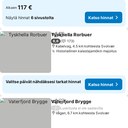
117 €
Alkaen
Näytä hinnat
6 sivustolta
Katso hinnat
Tyskhella Rorbuer
Jaa
Lisää suosikkeihin
Katso hi
6,6
173
Kabelvag, 4.5 km kohteesta Svolvær
Historiallinen kalastajamökin majoitus
Katso
Valitse päivät nähdäksesi tarkat hinnat
Katso hinnat
Vaterfjord Brygge
Jaa
Lisää suosikkeihin
Katso hi
/
Luokitusta ei ole saatavilla
Vågan, 6.7 km kohteesta Svolvær