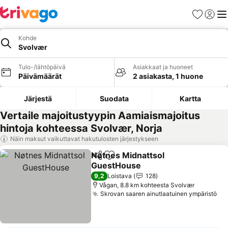
Suosikit
Kirjaud
Val
Kohde
Svolvær
Tulo-/lähtöpäivä
Asiakkaat ja huoneet
Päivämäärät
2 asiakasta, 1 huone
Järjestä
Suodata
Kartta
Vertaile majoitustyypin Aamiaismajoitus
hintoja kohteessa Svolvær, Norja
Näin maksut vaikuttavat hakutulosten järjestykseen
Nøtnes Midnattsol
Jaa
Lisää suosikkeihin
GuestHouse
Katso hinnat
9,2
Loistava
128
Vågan, 8.8 km kohteesta Svolvær
Skrovan saaren ainutlaatuinen ympäristö
Ka