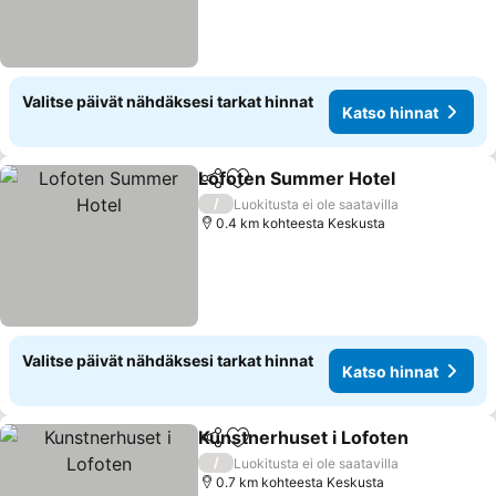
Valitse päivät nähdäksesi tarkat hinnat
Katso hinnat
Lofoten Summer Hotel
Jaa
Lisää suosikkeihin
Kat
/
Luokitusta ei ole saatavilla
0.4 km kohteesta Keskusta
Valitse päivät nähdäksesi tarkat hinnat
Katso hinnat
Kunstnerhuset i Lofoten
Jaa
Lisää suosikkeihin
Ka
/
Luokitusta ei ole saatavilla
0.7 km kohteesta Keskusta