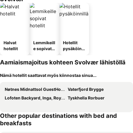
Halvat
Lemmikeill
Hotellit
hotellit
e sopivat
pysäköinni
hotellit
llä
Aamiaismajoitus kohteen Svolvær lähistöllä
Nämä hotellit saattavat myös kiinnostaa sinua...
Nøtnes Midnattsol GuestHouse
Vaterfjord Brygge
Lofoten Backyard, Inga, Royal Suitte
Tyskhella Rorbuer
Other popular destinations with bed and
breakfasts