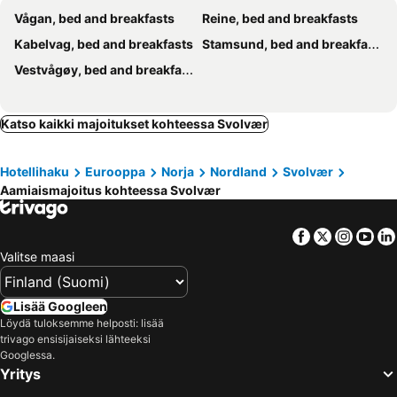
Vågan, bed and breakfasts
Reine, bed and breakfasts
Kabelvag, bed and breakfasts
Stamsund, bed and breakfasts
Vestvågøy, bed and breakfasts
Katso kaikki majoitukset kohteessa Svolvær
Hotellihaku
Eurooppa
Norja
Nordland
Svolvær
Aamiaismajoitus kohteessa Svolvær
Facebook
Twitter
Insta
Yo
Valitse maasi
Lisää Googleen
Löydä tuloksemme helposti: lisää
trivago ensisijaiseksi lähteeksi
Googlessa.
Yritys