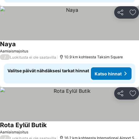
Jaa
Li
Naya
Aamiaismajoitus
/
10.9 km kohteesta Taksim Square
Luokitusta ei ole saatavilla
Valitse päivät nähdäksesi tarkat hinnat
Katso hinnat
Jaa
Li
Rota Eylül Butik
Aamiaismajoitus
/
16.2 km kohteesta International Airport Sabiha Gokcen
Luokitusta ei ole saatavilla