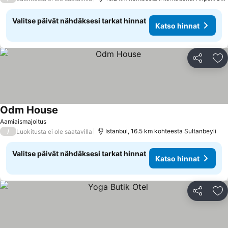
Valitse päivät nähdäksesi tarkat hinnat
Katso hinnat
Jaa
Li
Odm House
Aamiaismajoitus
/
Istanbul, 16.5 km kohteesta Sultanbeyli
Luokitusta ei ole saatavilla
Valitse päivät nähdäksesi tarkat hinnat
Katso hinnat
Jaa
Li