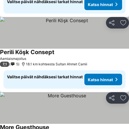
Valitse päivät nähdäksesi tarkat hinnat
Katso hinnat
Jaa
Li
Perili Köşk Consept
Aamiaismajoitus
7,1
5
18.1 km kohteesta Sultan Ahmet Camii
Valitse päivät nähdäksesi tarkat hinnat
Katso hinnat
Jaa
Li
More Guesthouse