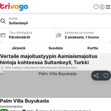
Suosikit
Kirjaud
Val
Kohde
Sultanbeyli
Tulo-/lähtöpäivä
Asiakkaat ja huoneet
Päivämäärät
2 asiakasta, 1 huone
Järjestä
Suodata
Kartta
Vertaile majoitustyypin Aamiaismajoitus
hintoja kohteessa Sultanbeyli, Turkki
Näin maksut vaikuttavat hakutulosten järjestykseen
Jaa
Li
Palm Villa Buyukada
Aamiaismajoitus