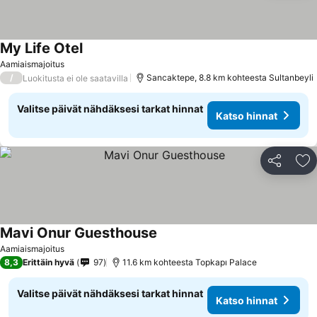
My Life Otel
Aamiaismajoitus
/
Sancaktepe, 8.8 km kohteesta Sultanbeyli
Luokitusta ei ole saatavilla
Valitse päivät nähdäksesi tarkat hinnat
Katso hinnat
Jaa
Li
Mavi Onur Guesthouse
Aamiaismajoitus
8,3
Erittäin hyvä
97
11.6 km kohteesta Topkapı Palace
Valitse päivät nähdäksesi tarkat hinnat
Katso hinnat