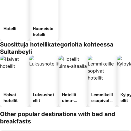
Hotelli
Huoneisto
hotelli
Suosittuja hotellikategorioita kohteessa
Sultanbeyli
Halvat
Luksushot
Hotellit
Lemmikeill
Kylp
hotellit
ellit
uima-
e sopivat
ellit
altaalla
hotellit
Other popular destinations with bed and
breakfasts