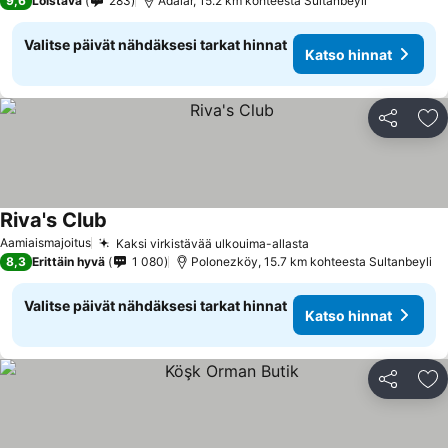
9,6
Loistava
283
Adalar, 15.2 km kohteesta Sultanbeyli
Valitse päivät nähdäksesi tarkat hinnat
Katso hinnat
Jaa
Li
Riva's Club
Aamiaismajoitus
Kaksi virkistävää ulkouima-allasta
8,3
Erittäin hyvä
1 080
Polonezköy, 15.7 km kohteesta Sultanbeyli
Valitse päivät nähdäksesi tarkat hinnat
Katso hinnat
Jaa
Li