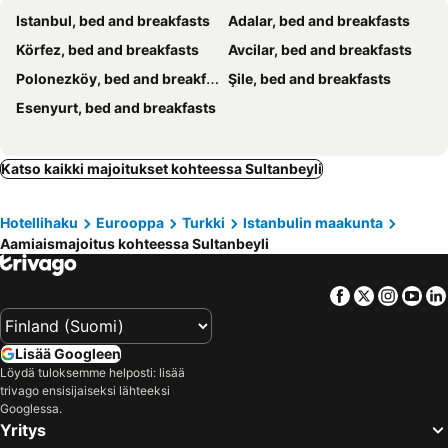
Istanbul, bed and breakfasts
Adalar, bed and breakfasts
Körfez, bed and breakfasts
Avcilar, bed and breakfasts
Polonezköy, bed and breakfasts
Şile, bed and breakfasts
Esenyurt, bed and breakfasts
Katso kaikki majoitukset kohteessa Sultanbeyli
Hotellihaku
Eurooppa
Turkki
Istanbulin maakunta
Aamiaismajoitus kohteessa Sultanbeyli
Facebook
Twitter
Insta
Yo
Lisää Googleen
Löydä tuloksemme helposti: lisää
trivago ensisijaiseksi lähteeksi
Googlessa.
Yritys