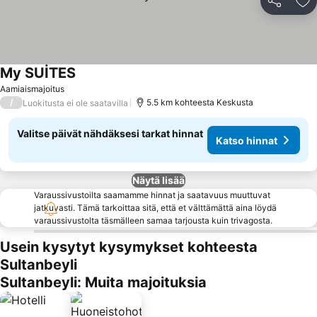
Jaa
Li
My SUİTES
Aamiaismajoitus
/
5.5 km kohteesta Keskusta
Luokitusta ei ole saatavilla
Valitse päivät nähdäksesi tarkat hinnat
Katso hinnat
Näytä lisää
Varaussivustoilta saamamme hinnat ja saatavuus muuttuvat
jatkuvasti. Tämä tarkoittaa sitä, että et välttämättä aina löydä
varaussivustolta täsmälleen samaa tarjousta kuin trivagosta.
Usein kysytyt kysymykset kohteesta
Sultanbeyli
Sultanbeyli: Muita majoituksia