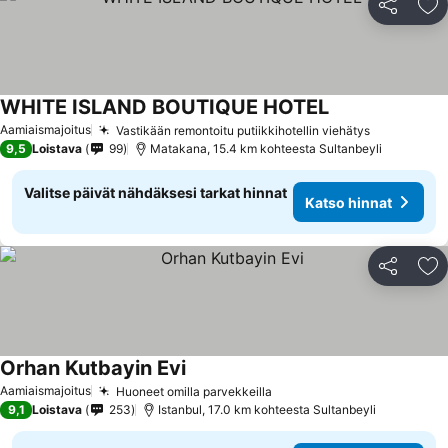
Jaa
Li
WHITE ISLAND BOUTIQUE HOTEL
Aamiaismajoitus
Vastikään remontoitu putiikkihotellin viehätys
9,5
Loistava
99
Matakana, 15.4 km kohteesta Sultanbeyli
Valitse päivät nähdäksesi tarkat hinnat
Katso hinnat
Jaa
Li
Orhan Kutbayin Evi
Aamiaismajoitus
Huoneet omilla parvekkeilla
9,1
Loistava
253
Istanbul, 17.0 km kohteesta Sultanbeyli