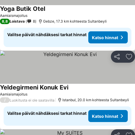
Yoga Butik Otel
Aamiaismajoitus
8,8
Loistava
8
Gebze, 17.3 km kohteesta Sultanbeyli
Valitse päivät nähdäksesi tarkat hinnat
Katso hinnat
Jaa
Li
Yeldegirmeni Konuk Evi
Aamiaismajoitus
/
Istanbul, 20.0 km kohteesta Sultanbeyli
Luokitusta ei ole saatavilla
Valitse päivät nähdäksesi tarkat hinnat
Katso hinnat