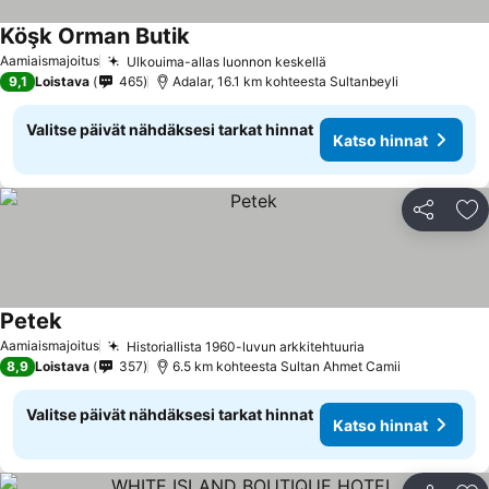
Köşk Orman Butik
Aamiaismajoitus
Ulkouima-allas luonnon keskellä
9,1
Loistava
465
Adalar, 16.1 km kohteesta Sultanbeyli
Valitse päivät nähdäksesi tarkat hinnat
Katso hinnat
Jaa
Li
Petek
Aamiaismajoitus
Historiallista 1960-luvun arkkitehtuuria
8,9
Loistava
357
6.5 km kohteesta Sultan Ahmet Camii
Valitse päivät nähdäksesi tarkat hinnat
Katso hinnat