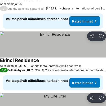
Aamiaismajoitus
/
15.7 km kohteesta International Airport Sabiha Gokcen
Luokitusta ei ole saatavilla
Valitse päivät nähdäksesi tarkat hinnat
Katso hinnat
Jaa
Li
Ekinci Residence
Aamiaismajoitus
Huoneita lentokenttänäkymillä saatavilla
8,0
Erittäin hyvä
2 593
2.7 km kohteesta International Airport Sabiha Gokcen
Valitse päivät nähdäksesi tarkat hinnat
Katso hinnat
Jaa
Li