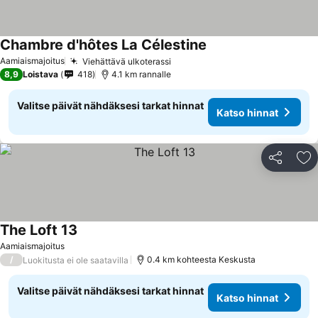
Chambre d'hôtes La Célestine
Aamiaismajoitus
Viehättävä ulkoterassi
8,9
Loistava
418
4.1 km rannalle
Valitse päivät nähdäksesi tarkat hinnat
Katso hinnat
Jaa
Li
The Loft 13
Aamiaismajoitus
/
0.4 km kohteesta Keskusta
Luokitusta ei ole saatavilla
Valitse päivät nähdäksesi tarkat hinnat
Katso hinnat