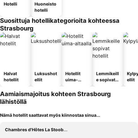
Hotelli
Huoneisto
hotelli
Suosittuja hotellikategorioita kohteessa
Strasbourg
Halvat
Luksushot
Hotellit
Lemmikeill
Kylp
hotellit
ellit
uima-
e sopivat
ellit
altaalla
hotellit
Aamiaismajoitus kohteen Strasbourg
lähistöllä
Nämä hotellit saattavat myös kiinnostaa sinua...
Chambres d'Hôtes La Stoob Strasbourg Sud