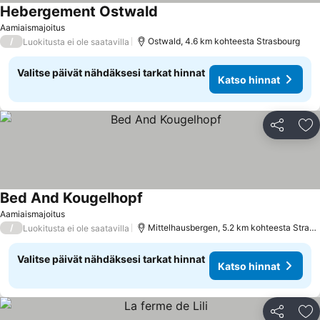
Hebergement Ostwald
Aamiaismajoitus
/
Ostwald, 4.6 km kohteesta Strasbourg
Luokitusta ei ole saatavilla
Valitse päivät nähdäksesi tarkat hinnat
Katso hinnat
Jaa
Li
Bed And Kougelhopf
Aamiaismajoitus
/
Mittelhausbergen, 5.2 km kohteesta Strasbourg
Luokitusta ei ole saatavilla
Valitse päivät nähdäksesi tarkat hinnat
Katso hinnat
Jaa
Li