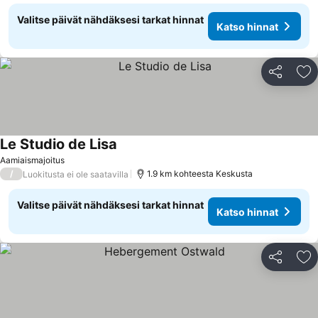
Valitse päivät nähdäksesi tarkat hinnat
Katso hinnat
Jaa
Li
Le Studio de Lisa
Aamiaismajoitus
/
1.9 km kohteesta Keskusta
Luokitusta ei ole saatavilla
Valitse päivät nähdäksesi tarkat hinnat
Katso hinnat
Jaa
Li