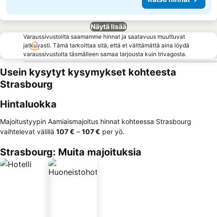
Näytä lisää
Varaussivustoilta saamamme hinnat ja saatavuus muuttuvat
jatkuvasti. Tämä tarkoittaa sitä, että et välttämättä aina löydä
varaussivustolta täsmälleen samaa tarjousta kuin trivagosta.
Usein kysytyt kysymykset kohteesta
Strasbourg
Hintaluokka
Majoitustyypin Aamiaismajoitus hinnat kohteessa Strasbourg
vaihtelevat välillä
‎107 €
–
‎107 €
per yö.
Strasbourg: Muita majoituksia