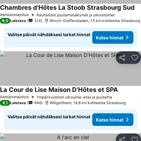
Chambres d'Hôtes La Stoob Strasbourg Sud
Aamiaismajoitus
Rauhalliset puutarhanäkymät ja ulkoistuimet
9,0
Loistava
214
Illkirch-Graffenstaden, 7.5 km kohteesta Strasbourg
Valitse päivät nähdäksesi tarkat hinnat
Katso hinnat
Jaa
Li
La Cour de Lise Maison D'Hôtes et SPA
Aamiaismajoitus
Ympärivuotinen ulkouima-allas ja puutarha
9,1
Loistava
646
Willgottheim, 19.8 km kohteesta Strasbourg
Valitse päivät nähdäksesi tarkat hinnat
Katso hinnat