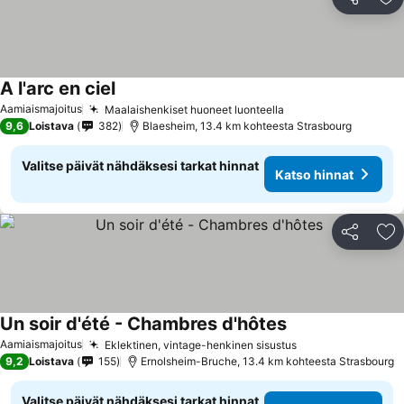
Jaa
Li
A l'arc en ciel
Aamiaismajoitus
Maalaishenkiset huoneet luonteella
9,6
Loistava
382
Blaesheim, 13.4 km kohteesta Strasbourg
Valitse päivät nähdäksesi tarkat hinnat
Katso hinnat
Jaa
Li
Un soir d'été - Chambres d'hôtes
Aamiaismajoitus
Eklektinen, vintage-henkinen sisustus
9,2
Loistava
155
Ernolsheim-Bruche, 13.4 km kohteesta Strasbourg
Valitse päivät nähdäksesi tarkat hinnat