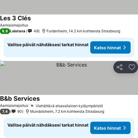
Les 3 Clés
Aamiaismajoitus
9,6
Loistava
49
Furdenheim, 14.2 km kohteesta Strasbourg
Valitse päivät nähdäksesi tarkat hinnat
Katso hinnat
Jaa
Li
B&b Services
Aamiaismajoitus
Viehättävä elsassilainen kyläympäristö
7,4
90
Mundolsheim, 7.2 km kohteesta Strasbourg
Valitse päivät nähdäksesi tarkat hinnat
Katso hinnat