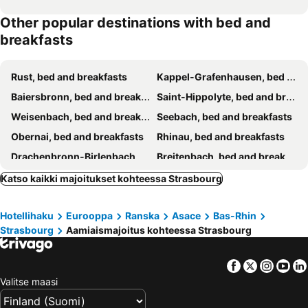
Other popular destinations with bed and
breakfasts
Rust, bed and breakfasts
Kappel-Grafenhausen, bed and breakfasts
Baiersbronn, bed and breakfasts
Saint-Hippolyte, bed and breakfasts
Weisenbach, bed and breakfasts
Seebach, bed and breakfasts
Obernai, bed and breakfasts
Rhinau, bed and breakfasts
Drachenbronn-Birlenbach, bed and breakfasts
Breitenbach, bed and breakfasts
Barr, bed and breakfasts
Benfeld, bed and breakfasts
Katso kaikki majoitukset kohteessa Strasbourg
Kogenheim, bed and breakfasts
Rosheim, bed and breakfasts
Hotellihaku
Eurooppa
Ranska
Asace
Bas-Rhin
Kurtzenhouse, bed and breakfasts
Schwanau, bed and breakfasts
Strasbourg
Aamiaismajoitus kohteessa Strasbourg
Kirrwiller, bed and breakfasts
Orschwiller, bed and breakfasts
Ringsheim, bed and breakfasts
Offenburg, bed and breakfasts
Facebook
Twitter
Insta
Yo
Weiterswiller, bed and breakfasts
Gaggenau, bed and breakfasts
Valitse maasi
Steige, bed and breakfasts
Ittenheim, bed and breakfasts