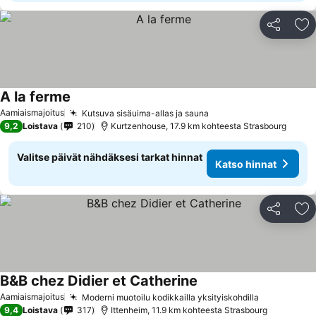
Jaa
Li
A la ferme
Aamiaismajoitus
Kutsuva sisäuima-allas ja sauna
9,2
Loistava
210
Kurtzenhouse, 17.9 km kohteesta Strasbourg
Valitse päivät nähdäksesi tarkat hinnat
Katso hinnat
Jaa
Li
B&B chez Didier et Catherine
Aamiaismajoitus
Moderni muotoilu kodikkailla yksityiskohdilla
9,4
Loistava
317
Ittenheim, 11.9 km kohteesta Strasbourg