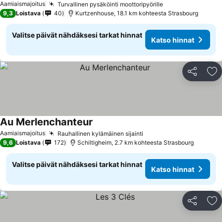
Aamiaismajoitus
Turvallinen pysäköinti moottoripyörille
9,3
Loistava
40
Kurtzenhouse, 18.1 km kohteesta Strasbourg
Valitse päivät nähdäksesi tarkat hinnat
Katso hinnat
Jaa
Li
Au Merlenchanteur
Aamiaismajoitus
Rauhallinen kylämäinen sijainti
9,6
Loistava
172
Schiltigheim, 2.7 km kohteesta Strasbourg
Valitse päivät nähdäksesi tarkat hinnat
Katso hinnat
Jaa
Li