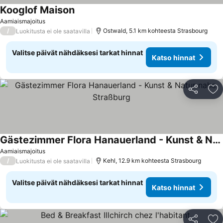
Kooglof Maison
Aamiaismajoitus
/
Ostwald, 5.1 km kohteesta Strasbourg
Luokitusta ei ole saatavilla
Valitse päivät nähdäksesi tarkat hinnat
Katso hinnat
Jaa
Li
Gästezimmer Flora Hanauerland - Kunst & Natur nahe Straßburg
Aamiaismajoitus
/
Kehl, 12.9 km kohteesta Strasbourg
Luokitusta ei ole saatavilla
Valitse päivät nähdäksesi tarkat hinnat
Katso hinnat