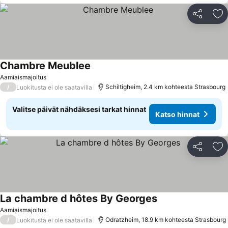
Jaa
Li
Chambre Meublee
Aamiaismajoitus
/
Schiltigheim, 2.4 km kohteesta Strasbourg
Luokitusta ei ole saatavilla
Valitse päivät nähdäksesi tarkat hinnat
Katso hinnat
Jaa
Li
La chambre d hôtes By Georges
Aamiaismajoitus
/
Odratzheim, 18.9 km kohteesta Strasbourg
Luokitusta ei ole saatavilla