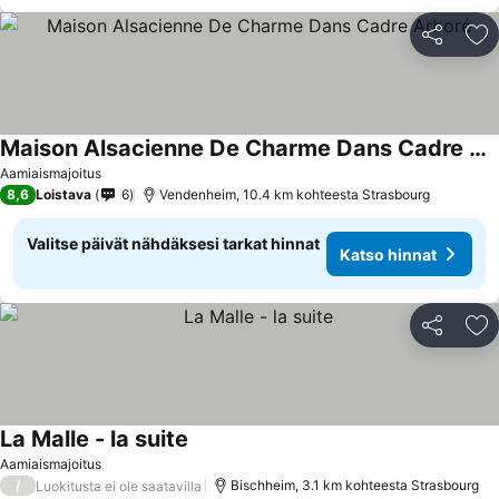
Jaa
Li
Maison Alsacienne De Charme Dans Cadre Arboré
Aamiaismajoitus
8,6
Loistava
6
Vendenheim, 10.4 km kohteesta Strasbourg
Valitse päivät nähdäksesi tarkat hinnat
Katso hinnat
Jaa
Li
La Malle - la suite
Aamiaismajoitus
/
Bischheim, 3.1 km kohteesta Strasbourg
Luokitusta ei ole saatavilla