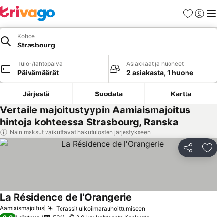
Suosikit
Kirjaud
Val
Kohde
Strasbourg
Tulo-/lähtöpäivä
Asiakkaat ja huoneet
Päivämäärät
2 asiakasta, 1 huone
Järjestä
Suodata
Kartta
Vertaile majoitustyypin Aamiaismajoitus
hintoja kohteessa Strasbourg, Ranska
Näin maksut vaikuttavat hakutulosten järjestykseen
Jaa
Li
La Résidence de l'Orangerie
Aamiaismajoitus
Terassit ulkoilmarauhoittumiseen