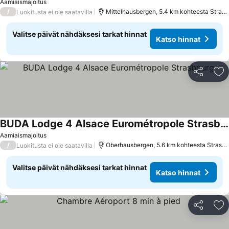
Aamiaismajoitus
/
Mittelhausbergen, 5.4 km kohteesta Strasbourg
Luokitusta ei ole saatavilla
Valitse päivät nähdäksesi tarkat hinnat
Katso hinnat
Jaa
Li
BUDA Lodge 4 Alsace Eurométropole Strasbourg
Aamiaismajoitus
/
Oberhausbergen, 5.6 km kohteesta Strasbourg
Luokitusta ei ole saatavilla
Valitse päivät nähdäksesi tarkat hinnat
Katso hinnat
Jaa
Li