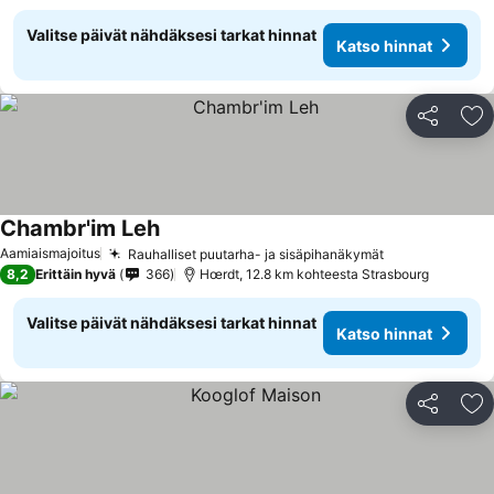
Valitse päivät nähdäksesi tarkat hinnat
Katso hinnat
Jaa
Li
Chambr'im Leh
Aamiaismajoitus
Rauhalliset puutarha- ja sisäpihanäkymät
8,2
Erittäin hyvä
366
Hœrdt, 12.8 km kohteesta Strasbourg
Valitse päivät nähdäksesi tarkat hinnat
Katso hinnat
Jaa
Li