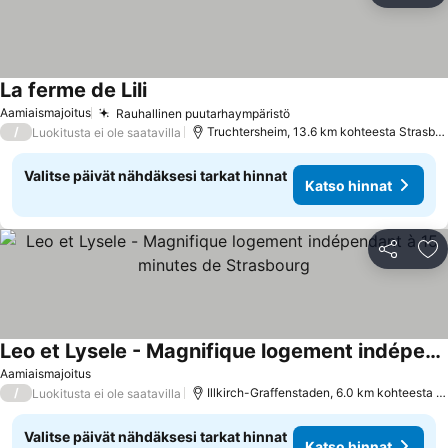
La ferme de Lili
Aamiaismajoitus
Rauhallinen puutarhaympäristö
/
Truchtersheim, 13.6 km kohteesta Strasbourg
Luokitusta ei ole saatavilla
Valitse päivät nähdäksesi tarkat hinnat
Katso hinnat
Jaa
Li
Leo et Lysele - Magnifique logement indépendant à 15 minutes de Strasbourg
Aamiaismajoitus
/
Illkirch-Graffenstaden, 6.0 km kohteesta Strasbourg
Luokitusta ei ole saatavilla
Valitse päivät nähdäksesi tarkat hinnat
Katso hinnat