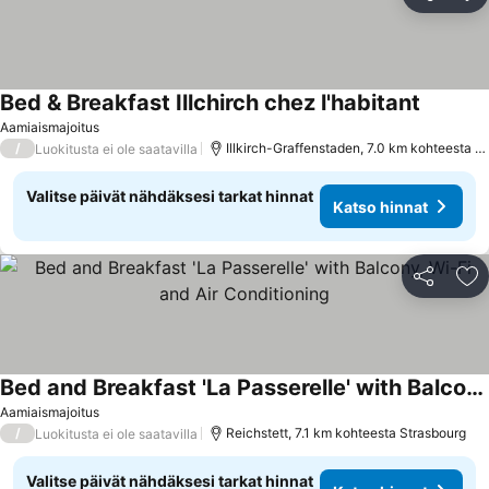
Jaa
Li
Bed & Breakfast Illchirch chez l'habitant
Aamiaismajoitus
/
Illkirch-Graffenstaden, 7.0 km kohteesta Strasbourg
Luokitusta ei ole saatavilla
Valitse päivät nähdäksesi tarkat hinnat
Katso hinnat
Jaa
Li
Bed and Breakfast 'La Passerelle' with Balcony, Wi-Fi and Air Conditioning
Aamiaismajoitus
/
Reichstett, 7.1 km kohteesta Strasbourg
Luokitusta ei ole saatavilla
Valitse päivät nähdäksesi tarkat hinnat