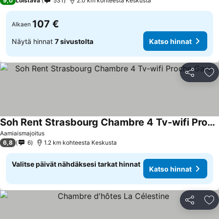
9,0
Loistava
531
2.0 km kohteesta Keskusta
107 €
Alkaen
Näytä hinnat
7 sivustolta
Katso hinnat
Jaa
Li
Soh Rent Strasbourg Chambre 4 Tv-wifi Proche Gare
Aamiaismajoitus
6,8
6
1.2 km kohteesta Keskusta
Valitse päivät nähdäksesi tarkat hinnat
Katso hinnat
Jaa
Li