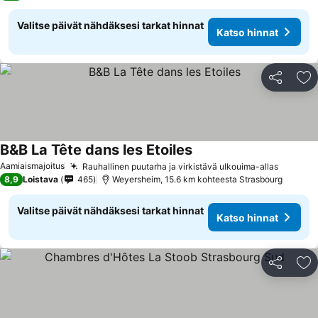
Valitse päivät nähdäksesi tarkat hinnat
Katso hinnat
Jaa
Li
B&B La Tête dans les Etoiles
Aamiaismajoitus
Rauhallinen puutarha ja virkistävä ulkouima-allas
8,9
Loistava
465
Weyersheim, 15.6 km kohteesta Strasbourg
Valitse päivät nähdäksesi tarkat hinnat
Katso hinnat
Jaa
Li