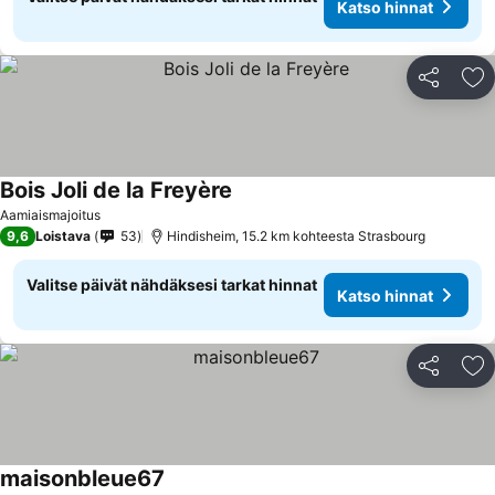
Katso hinnat
Jaa
Li
Bois Joli de la Freyère
Aamiaismajoitus
9,6
Loistava
53
Hindisheim, 15.2 km kohteesta Strasbourg
Valitse päivät nähdäksesi tarkat hinnat
Katso hinnat
Jaa
Li
maisonbleue67