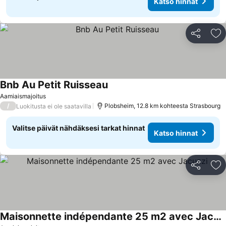
Katso hinnat
Jaa
Li
Bnb Au Petit Ruisseau
Aamiaismajoitus
/
Plobsheim, 12.8 km kohteesta Strasbourg
Luokitusta ei ole saatavilla
Valitse päivät nähdäksesi tarkat hinnat
Katso hinnat
Jaa
Li
Maisonnette indépendante 25 m2 avec Jacuzzi