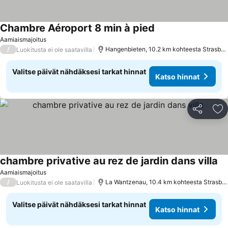
Chambre Aéroport 8 min à pied
Aamiaismajoitus
/
Hangenbieten, 10.2 km kohteesta Strasbourg
Luokitusta ei ole saatavilla
Valitse päivät nähdäksesi tarkat hinnat
Katso hinnat
Jaa
Li
chambre privative au rez de jardin dans villa
Aamiaismajoitus
/
La Wantzenau, 10.4 km kohteesta Strasbourg
Luokitusta ei ole saatavilla
Valitse päivät nähdäksesi tarkat hinnat
Katso hinnat