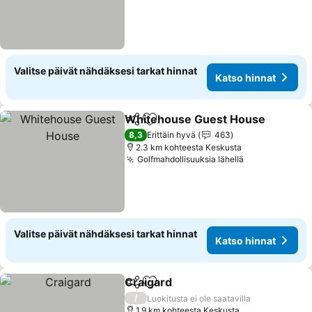
Valitse päivät nähdäksesi tarkat hinnat
Katso hinnat
Whitehouse Guest House
Jaa
Lisää suosikkeihin
8,3
Erittäin hyvä
463
2.3 km kohteesta Keskusta
Golfmahdollisuuksia lähellä
Valitse päivät nähdäksesi tarkat hinnat
Katso hinnat
Craigard
Jaa
Lisää suosikkeihin
/
Luokitusta ei ole saatavilla
1.9 km kohteesta Keskusta