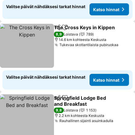
Valitse päivät nähdäksesi tarkat hinnat
Katso hinnat
The Cross Keys in Kippen
Jaa
Lisää suosikkeihin
8,9
Loistava
789
14.6 km kohteesta Keskusta
Tukevaa skotlantilaista pubiruokaa
Valitse päivät nähdäksesi tarkat hinnat
Katso hinnat
Springfield Lodge Bed
Jaa
Lisää suosikkeihin
and Breakfast
9,8
Loistava
1 153
2.2 km kohteesta Keskusta
Rauhallinen sijainti asuinkadulla