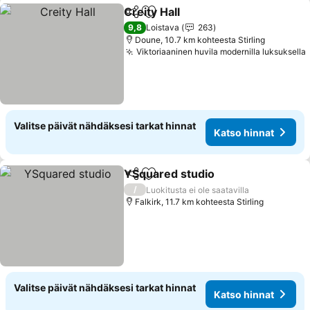
Creity Hall
Jaa
Lisää suosikkeihin
9,8
Loistava
263
Doune, 10.7 km kohteesta Stirling
Viktoriaaninen huvila modernilla luksuksella
Valitse päivät nähdäksesi tarkat hinnat
Katso hinnat
YSquared studio
Jaa
Lisää suosikkeihin
/
Luokitusta ei ole saatavilla
Falkirk, 11.7 km kohteesta Stirling
Valitse päivät nähdäksesi tarkat hinnat
Katso hinnat