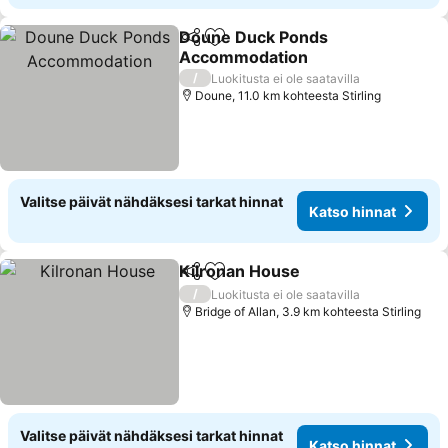
Doune Duck Ponds
Jaa
Lisää suosikkeihin
Accommodation
/
Luokitusta ei ole saatavilla
Doune, 11.0 km kohteesta Stirling
Valitse päivät nähdäksesi tarkat hinnat
Katso hinnat
Kilronan House
Jaa
Lisää suosikkeihin
/
Luokitusta ei ole saatavilla
Bridge of Allan, 3.9 km kohteesta Stirling
Valitse päivät nähdäksesi tarkat hinnat
Katso hinnat