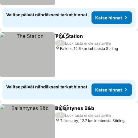
Valitse päivät nähdäksesi tarkat hinnat
Katso hinnat
The Station
Jaa
Lisää suosikkeihin
/
Luokitusta ei ole saatavilla
Falkirk, 12.6 km kohteesta Stirling
Valitse päivät nähdäksesi tarkat hinnat
Katso hinnat
Ballantynes B&b
Jaa
Lisää suosikkeihin
/
Luokitusta ei ole saatavilla
Tillicoultry, 12.7 km kohteesta Stirling