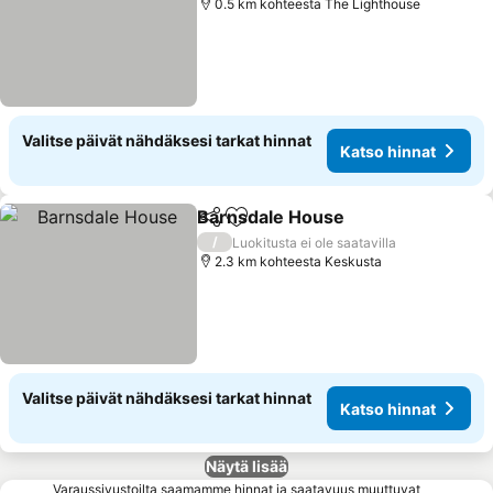
0.5 km kohteesta The Lighthouse
Valitse päivät nähdäksesi tarkat hinnat
Katso hinnat
Barnsdale House
Jaa
Lisää suosikkeihin
/
Luokitusta ei ole saatavilla
2.3 km kohteesta Keskusta
Valitse päivät nähdäksesi tarkat hinnat
Katso hinnat
Näytä lisää
Varaussivustoilta saamamme hinnat ja saatavuus muuttuvat