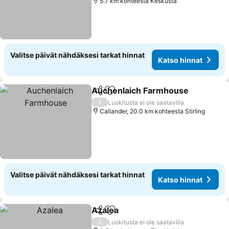
5.7 km kohteesta Keskusta
Valitse päivät nähdäksesi tarkat hinnat
Katso hinnat
Auchenlaich Farmhouse
Jaa
Lisää suosikkeihin
/
Luokitusta ei ole saatavilla
Callander, 20.0 km kohteesta Stirling
Valitse päivät nähdäksesi tarkat hinnat
Katso hinnat
Azalea
Jaa
Lisää suosikkeihin
/
Luokitusta ei ole saatavilla