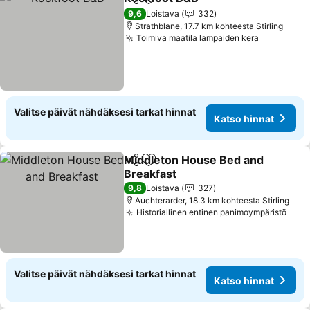
Jaa
Lisää suosikkeihin
9,6
Loistava
332
Strathblane, 17.7 km kohteesta Stirling
Toimiva maatila lampaiden kera
Valitse päivät nähdäksesi tarkat hinnat
Katso hinnat
Middleton House Bed and
Jaa
Lisää suosikkeihin
Breakfast
9,8
Loistava
327
Auchterarder, 18.3 km kohteesta Stirling
Historiallinen entinen panimoympäristö
Valitse päivät nähdäksesi tarkat hinnat
Katso hinnat