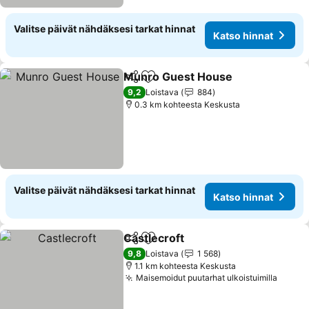
Valitse päivät nähdäksesi tarkat hinnat
Katso hinnat
Munro Guest House
Jaa
Lisää suosikkeihin
9,2
Loistava
884
0.3 km kohteesta Keskusta
Valitse päivät nähdäksesi tarkat hinnat
Katso hinnat
Castlecroft
Jaa
Lisää suosikkeihin
9,8
Loistava
1 568
1.1 km kohteesta Keskusta
Maisemoidut puutarhat ulkoistuimilla