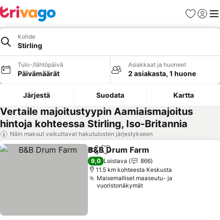
Suosikit
Kirjaud
Val
Kohde
Stirling
Tulo-/lähtöpäivä
Asiakkaat ja huoneet
Päivämäärät
2 asiakasta, 1 huone
Järjestä
Suodata
Kartta
Vertaile majoitustyypin Aamiaismajoitus
hintoja kohteessa Stirling, Iso-Britannia
Näin maksut vaikuttavat hakutulosten järjestykseen
B&B Drum Farm
Jaa
Lisää suosikkeihin
9,0
Loistava
866
11.5 km kohteesta Keskusta
Maisemalliset maaseutu- ja
vuoristonäkymät