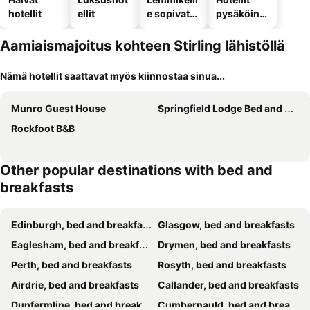
hotellit
ellit
e sopivat
pysäköinni
hotellit
llä
Aamiaismajoitus kohteen Stirling lähistöllä
Nämä hotellit saattavat myös kiinnostaa sinua...
Munro Guest House
Springfield Lodge Bed and Breakfast
Rockfoot B&B
Other popular destinations with bed and
breakfasts
Edinburgh, bed and breakfasts
Glasgow, bed and breakfasts
Eaglesham, bed and breakfasts
Drymen, bed and breakfasts
Perth, bed and breakfasts
Rosyth, bed and breakfasts
Airdrie, bed and breakfasts
Callander, bed and breakfasts
Dunfermline, bed and breakfasts
Cumbernauld, bed and breakfasts