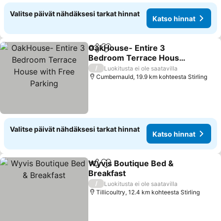
Valitse päivät nähdäksesi tarkat hinnat
Katso hinnat
OakHouse- Entire 3
Jaa
Lisää suosikkeihin
Bedroom Terrace House
with Free Parking
/
Luokitusta ei ole saatavilla
Cumbernauld, 19.9 km kohteesta Stirling
Valitse päivät nähdäksesi tarkat hinnat
Katso hinnat
Wyvis Boutique Bed &
Jaa
Lisää suosikkeihin
Breakfast
/
Luokitusta ei ole saatavilla
Tillicoultry, 12.4 km kohteesta Stirling