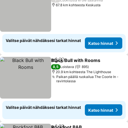
Luokitusta ei ole saatavilla
67.8 km kohteesta Keskusta
Valitse päivät nähdäksesi tarkat hinnat
Katso hinnat
Black Bull with Rooms
Jaa
Lisää suosikkeihin
8,5
Loistava
895
20.9 km kohteesta The Lighthouse
Paikan päällä ruokailua The Coorie In -
ravintolassa
Valitse päivät nähdäksesi tarkat hinnat
Katso hinnat
Rockfoot B&B