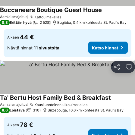
Buccaneers Boutique Guest House
Aamiaismajoitus
Kattouima-allas
8,3
Erittäin hyvä
2 528
Bugibba, 0.4 km kohteesta St. Paul's Bay
44 €
Alkaen
Näytä hinnat
11 sivustolta
Katso hinnat
Jaa
Li
Ta' Bertu Host Family Bed & Breakfast
Aamiaismajoitus
Kausiluonteinen ulkouima-allas
8,6
Loistava
310
Birżebbuġa, 16.6 km kohteesta St. Paul's Bay
78 €
Alkaen