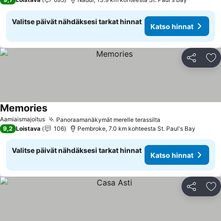
Valitse päivät nähdäksesi tarkat hinnat
Katso hinnat
Jaa
Li
Memories
Aamiaismajoitus
Panoraamanäkymät merelle terassilta
9,2
Loistava
106
Pembroke, 7.0 km kohteesta St. Paul's Bay
Valitse päivät nähdäksesi tarkat hinnat
Katso hinnat
Jaa
Li