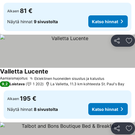
81 €
Alkaen
Näytä hinnat
9 sivustolta
Katso hinnat
Jaa
Li
Valletta Lucente
Aamiaismajoitus
Eklektinen huoneiden sisustus ja kalustus
9,2
Loistava
1 202
La Valletta, 11.3 km kohteesta St. Paul's Bay
195 €
Alkaen
Näytä hinnat
8 sivustolta
Katso hinnat
Jaa
Li