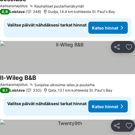
Aamiaismajoitus
Rauhalliset puutarhanäkymät
8,9
Loistava
348
Gudja, 14.4 km kohteesta St. Paul's Bay
Valitse päivät nähdäksesi tarkat hinnat
Katso hinnat
Jaa
Li
Il-Wileg B&B
Aamiaismajoitus
Suojaisa ulkouima-allas ja puutarha
9,1
Loistava
330
Qala, 13.1 km kohteesta St. Paul's Bay
Valitse päivät nähdäksesi tarkat hinnat
Katso hinnat
Jaa
Li