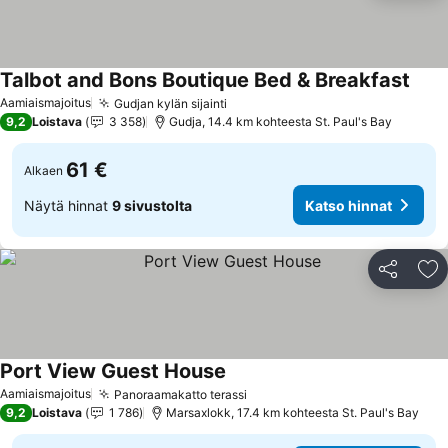
Talbot and Bons Boutique Bed & Breakfast
Aamiaismajoitus
Gudjan kylän sijainti
9,2
Loistava
3 358
Gudja, 14.4 km kohteesta St. Paul's Bay
61 €
Alkaen
Näytä hinnat
9 sivustolta
Katso hinnat
Jaa
Li
Port View Guest House
Aamiaismajoitus
Panoraamakatto terassi
9,2
Loistava
1 786
Marsaxlokk, 17.4 km kohteesta St. Paul's Bay