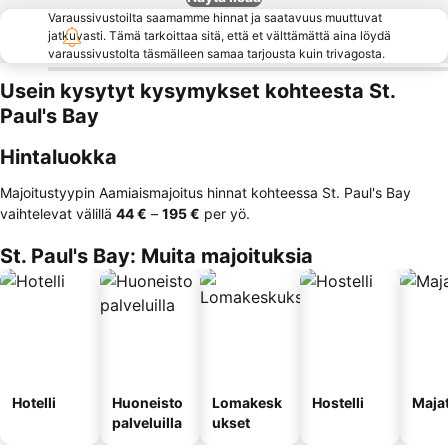
Varaussivustoilta saamamme hinnat ja saatavuus muuttuvat
jatkuvasti. Tämä tarkoittaa sitä, että et välttämättä aina löydä
varaussivustolta täsmälleen samaa tarjousta kuin trivagosta.
Usein kysytyt kysymykset kohteesta St.
Paul's Bay
Hintaluokka
Majoitustyypin Aamiaismajoitus hinnat kohteessa St. Paul's Bay
vaihtelevat välillä
‎44 €
–
‎195 €
per yö.
St. Paul's Bay: Muita majoituksia
Hotelli
Huoneisto
Lomakesk
Hostelli
Maja
palveluilla
ukset