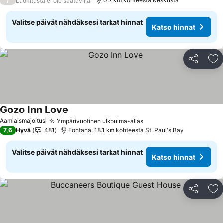
/
0.7 km kohteesta Keskusta
Luokitusta ei ole saatavilla
Valitse päivät nähdäksesi tarkat hinnat
Katso hinnat
Jaa
Li
Gozo Inn Love
Aamiaismajoitus
Ympärivuotinen ulkouima-allas
7,6
Hyvä
481
Fontana, 18.1 km kohteesta St. Paul's Bay
Valitse päivät nähdäksesi tarkat hinnat
Katso hinnat
Jaa
Li