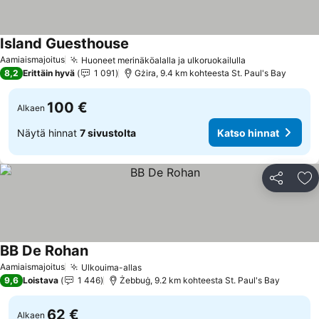
Island Guesthouse
Aamiaismajoitus
Huoneet merinäköalalla ja ulkoruokailulla
8,2
Erittäin hyvä
1 091
Gżira, 9.4 km kohteesta St. Paul's Bay
100 €
Alkaen
Näytä hinnat
7 sivustolta
Katso hinnat
Jaa
Li
BB De Rohan
Aamiaismajoitus
Ulkouima-allas
9,6
Loistava
1 446
Żebbuġ, 9.2 km kohteesta St. Paul's Bay
62 €
Alkaen