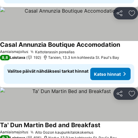
Jaa
Li
Casal Annunzia Boutique Accomodation
Aamiaismajoitus
Kattoterassin poreallas
8,8
Loistava
192
Tarxien, 13.3 km kohteesta St. Paul's Bay
Valitse päivät nähdäksesi tarkat hinnat
Katso hinnat
Jaa
Li
Ta' Dun Martin Bed and Breakfast
Aamiaismajoitus
Aito Gozon kaupunkitalokokemus
9,7
Loistava
695
Nadur, 13.9 km kohteesta St. Paul's Bay