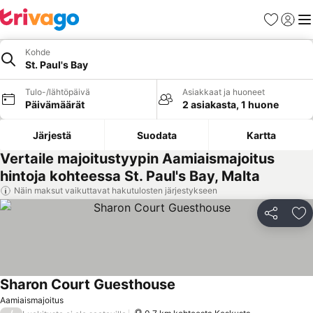
Suosikit
Kirjaud
Val
Kohde
St. Paul's Bay
Tulo-/lähtöpäivä
Asiakkaat ja huoneet
Päivämäärät
2 asiakasta, 1 huone
Järjestä
Suodata
Kartta
Vertaile majoitustyypin Aamiaismajoitus
hintoja kohteessa St. Paul's Bay, Malta
Näin maksut vaikuttavat hakutulosten järjestykseen
Jaa
Li
Sharon Court Guesthouse
Aamiaismajoitus