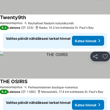
Twenty9th
Aamiaismajoitus
Rauhalliset Nadurin katunäkymät
9,3
Loistava
323
Nadur, 14.3 km kohteesta St. Paul's Bay
Valitse päivät nähdäksesi tarkat hinnat
Katso hinnat
Jaa
Li
THE OSIRIS
Aamiaismajoitus
Perheomisteinen boutique-kokemus
9,4
Loistava
1 080
Marsaxlokk, 17.4 km kohteesta St. Paul's Bay
Valitse päivät nähdäksesi tarkat hinnat
Katso hinnat