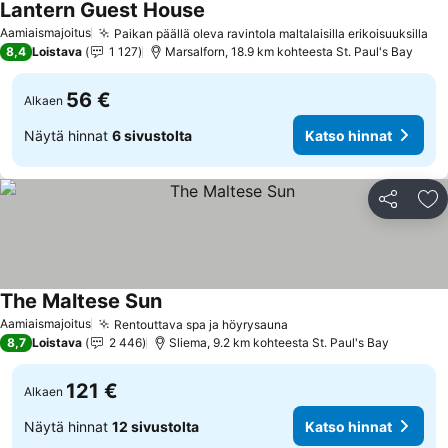
Lantern Guest House
Aamiaismajoitus
Paikan päällä oleva ravintola maltalaisilla erikoisuuksilla
8,4
Loistava
1 127
Marsalforn, 18.9 km kohteesta St. Paul's Bay
56 €
Alkaen
Näytä hinnat
6 sivustolta
Katso hinnat
Jaa
Li
The Maltese Sun
Aamiaismajoitus
Rentouttava spa ja höyrysauna
8,7
Loistava
2 446
Sliema, 9.2 km kohteesta St. Paul's Bay
121 €
Alkaen
Näytä hinnat
12 sivustolta
Katso hinnat