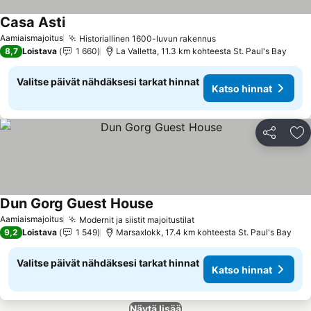
Casa Asti
Aamiaismajoitus
Historiallinen 1600-luvun rakennus
8,7
Loistava
1 660
La Valletta, 11.3 km kohteesta St. Paul's Bay
Valitse päivät nähdäksesi tarkat hinnat
Katso hinnat
Jaa
Li
Dun Gorg Guest House
Aamiaismajoitus
Modernit ja siistit majoitustilat
9,2
Loistava
1 549
Marsaxlokk, 17.4 km kohteesta St. Paul's Bay
Valitse päivät nähdäksesi tarkat hinnat
Katso hinnat
Näytä lisää