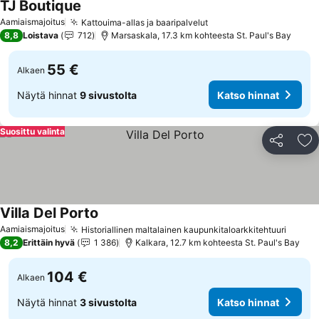
TJ Boutique
Aamiaismajoitus
Kattouima-allas ja baaripalvelut
8,8
Loistava
712
Marsaskala, 17.3 km kohteesta St. Paul's Bay
55 €
Alkaen
Näytä hinnat
9 sivustolta
Katso hinnat
Suosittu valinta
Jaa
Li
Villa Del Porto
Aamiaismajoitus
Historiallinen maltalainen kaupunkitaloarkkitehtuuri
8,2
Erittäin hyvä
1 386
Kalkara, 12.7 km kohteesta St. Paul's Bay
104 €
Alkaen
Näytä hinnat
3 sivustolta
Katso hinnat