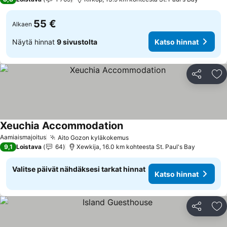
55 €
Alkaen
Näytä hinnat
9 sivustolta
Katso hinnat
Jaa
Li
Xeuchia Accommodation
Aamiaismajoitus
Aito Gozon kyläkokemus
9,1
Loistava
64
Xewkija, 16.0 km kohteesta St. Paul's Bay
Valitse päivät nähdäksesi tarkat hinnat
Katso hinnat
Jaa
Li