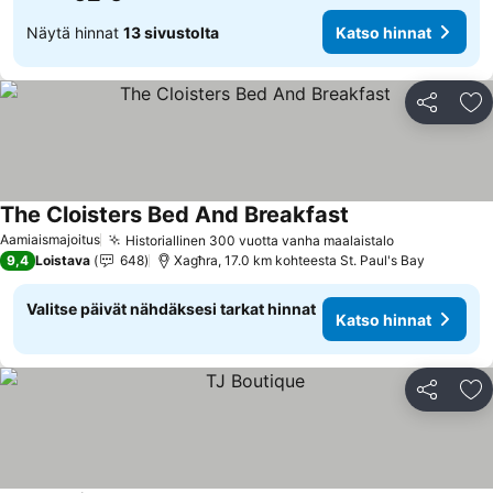
Näytä hinnat
13 sivustolta
Katso hinnat
Jaa
Li
The Cloisters Bed And Breakfast
Aamiaismajoitus
Historiallinen 300 vuotta vanha maalaistalo
9,4
Loistava
648
Xagħra, 17.0 km kohteesta St. Paul's Bay
Valitse päivät nähdäksesi tarkat hinnat
Katso hinnat
Jaa
Li