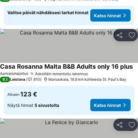
Valitse päivät nähdäksesi tarkat hinnat
Katso hinnat
Jaa
Li
Casa Rosanna Malta B&B Adults only 16 plus
Aamiaismajoitus
Äskettäin remontoitu rakennus
9,1
Loistava
810
Marsaskala, 16.9 km kohteesta St. Paul's Bay
123 €
Alkaen
Näytä hinnat
5 sivustolta
Katso hinnat
Jaa
Li