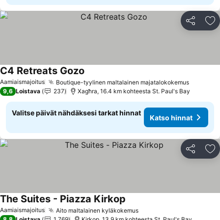
Jaa
Li
C4 Retreats Gozo
Aamiaismajoitus
Boutique-tyylinen maltalainen majatalokokemus
9,6
Loistava
237
Xagħra, 16.4 km kohteesta St. Paul's Bay
Valitse päivät nähdäksesi tarkat hinnat
Katso hinnat
Jaa
Li
The Suites - Piazza Kirkop
Aamiaismajoitus
Aito maltalainen kyläkokemus
8,8
Loistava
1 769
Kirkop, 13.9 km kohteesta St. Paul's Bay