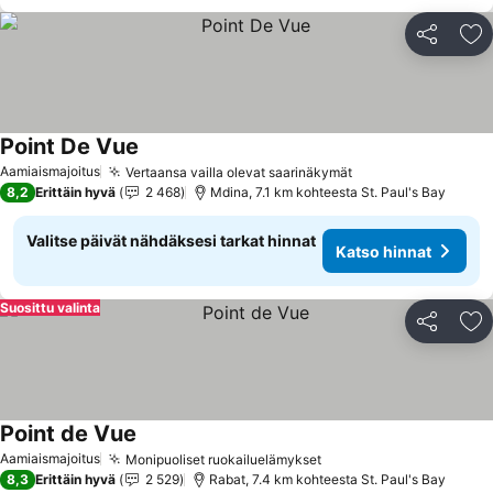
Jaa
Li
Point De Vue
Aamiaismajoitus
Vertaansa vailla olevat saarinäkymät
8,2
Erittäin hyvä
2 468
Mdina, 7.1 km kohteesta St. Paul's Bay
Valitse päivät nähdäksesi tarkat hinnat
Katso hinnat
Suosittu valinta
Jaa
Li
Point de Vue
Aamiaismajoitus
Monipuoliset ruokailuelämykset
8,3
Erittäin hyvä
2 529
Rabat, 7.4 km kohteesta St. Paul's Bay