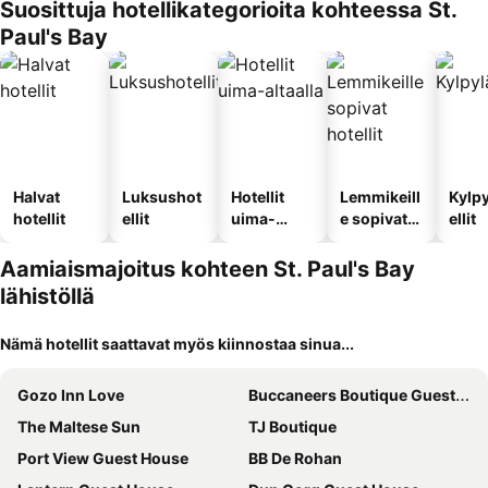
Suosittuja hotellikategorioita kohteessa St.
Paul's Bay
Halvat
Luksushot
Hotellit
Lemmikeill
Kylp
hotellit
ellit
uima-
e sopivat
ellit
altaalla
hotellit
Aamiaismajoitus kohteen St. Paul's Bay
lähistöllä
Nämä hotellit saattavat myös kiinnostaa sinua...
Gozo Inn Love
Buccaneers Boutique Guest House
The Maltese Sun
TJ Boutique
Port View Guest House
BB De Rohan