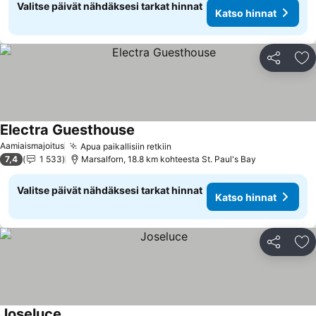
Valitse päivät nähdäksesi tarkat hinnat
Katso hinnat
Jaa
Li
Electra Guesthouse
Aamiaismajoitus
Apua paikallisiin retkiin
7,4
1 533
Marsalforn, 18.8 km kohteesta St. Paul's Bay
Valitse päivät nähdäksesi tarkat hinnat
Katso hinnat
Jaa
Li
Joseluce