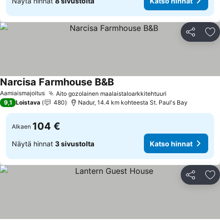
Näytä hinnat
8 sivustolta
Katso hinnat
Jaa
Li
Narcisa Farmhouse B&B
Aamiaismajoitus
Aito gozolainen maalaistaloarkkitehtuuri
9,1
Loistava
480
Nadur, 14.4 km kohteesta St. Paul's Bay
104 €
Alkaen
Näytä hinnat
3 sivustolta
Katso hinnat
Jaa
Li