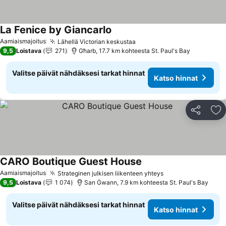
La Fenice by Giancarlo
Aamiaismajoitus
Lähellä Victorian keskustaa
9,5
Loistava
271
Għarb, 17.7 km kohteesta St. Paul's Bay
Valitse päivät nähdäksesi tarkat hinnat
Katso hinnat
Jaa
Li
CARO Boutique Guest House
Aamiaismajoitus
Strateginen julkisen liikenteen yhteys
9,5
Loistava
1 074
San Ġwann, 7.9 km kohteesta St. Paul's Bay
Valitse päivät nähdäksesi tarkat hinnat
Katso hinnat