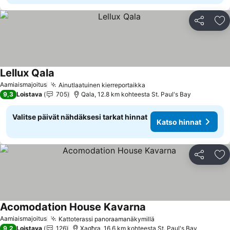
Jaa
Li
Lellux Qala
Aamiaismajoitus
Ainutlaatuinen kierreportaikka
9,3
Loistava
705
Qala, 12.8 km kohteesta St. Paul's Bay
Valitse päivät nähdäksesi tarkat hinnat
Katso hinnat
Jaa
Li
Acomodation House Kavarna
Aamiaismajoitus
Kattoterassi panoraamanäkymillä
9,2
Loistava
126
Xagħra, 16.6 km kohteesta St. Paul's Bay