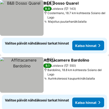
B&B Dosso Quarel
Jaa
Lisää suosikkeihin
Katso h
9,0
Loistava
143
Costermano, 18.7 km kohteesta Soiano del
Lago
Majoitus puutarhanäköalalla
Katso hinna
Valitse päivät nähdäksesi tarkat hinnat
Katso hinnat
Affittacamere Bardolino
Jaa
Lisää suosikkeihin
Ka
9,1
Loistava
550
Bardolino, 18.8 km kohteesta Soiano del
Lago
Aurinkoterassi kaupunkinäköalalla
Katso h
Valitse päivät nähdäksesi tarkat hinnat
Katso hinnat