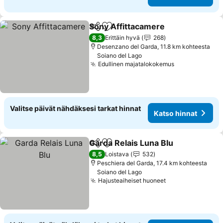
Sony Affittacamere
Jaa
Lisää suosikkeihin
Katso 
8,3
Erittäin hyvä
268
Desenzano del Garda, 11.8 km kohteesta
Soiano del Lago
Edullinen majatalokokemus
Katso hinnat
Valitse päivät nähdäksesi tarkat hinnat
Katso hinnat
Garda Relais Luna Blu
Jaa
Lisää suosikkeihin
Kats
8,5
Loistava
532
Peschiera del Garda, 17.4 km kohteesta
Soiano del Lago
Hajusteaiheiset huoneet
Katso hinnat