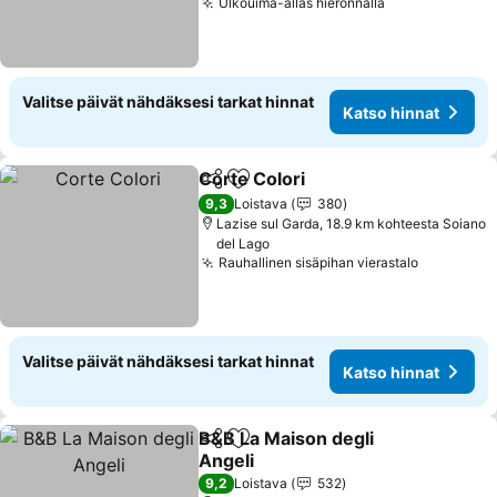
Ulkouima-allas hieronnalla
Katso hinnat
Valitse päivät nähdäksesi tarkat hinnat
Katso hinnat
Corte Colori
Jaa
Lisää suosikkeihin
Katso hinnat
9,3
Loistava
380
Lazise sul Garda, 18.9 km kohteesta Soiano
del Lago
Rauhallinen sisäpihan vierastalo
Katso hin
Valitse päivät nähdäksesi tarkat hinnat
Katso hinnat
B&B La Maison degli
Jaa
Lisää suosikkeihin
Angeli
Katso hinnat
9,2
Loistava
532