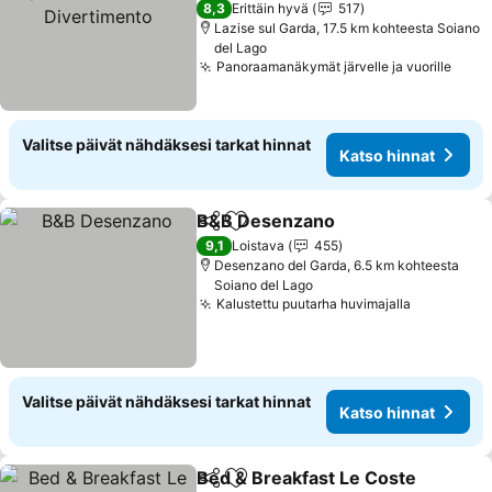
Divertimento
Katso hinnat
8,3
Erittäin hyvä
517
Lazise sul Garda, 17.5 km kohteesta Soiano
del Lago
Panoraamanäkymät järvelle ja vuorille
Kats
Valitse päivät nähdäksesi tarkat hinnat
Katso hinnat
B&B Desenzano
Jaa
Lisää suosikkeihin
Katso hinn
9,1
Loistava
455
Desenzano del Garda, 6.5 km kohteesta
Soiano del Lago
Kalustettu puutarha huvimajalla
Katso hin
Valitse päivät nähdäksesi tarkat hinnat
Katso hinnat
Bed & Breakfast Le Coste
Jaa
Lisää suosikkeihin