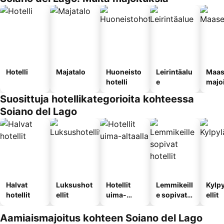
Hotelli
Majatalo
Huoneisto
Leirintäalu
Maas
hotelli
e
majo
Suosittuja hotellikategorioita kohteessa
Soiano del Lago
Halvat
Luksushot
Hotellit
Lemmikeill
Kylp
hotellit
ellit
uima-
e sopivat
ellit
altaalla
hotellit
Aamiaismajoitus kohteen Soiano del Lago