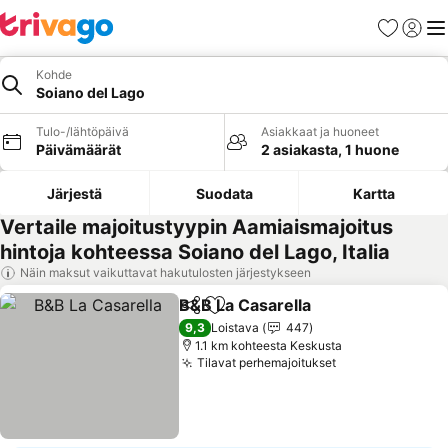
Suosikit
Kirjaud
Val
Kohde
Soiano del Lago
Tulo-/lähtöpäivä
Asiakkaat ja huoneet
Päivämäärät
2 asiakasta, 1 huone
Järjestä
Suodata
Kartta
Vertaile majoitustyypin Aamiaismajoitus
hintoja kohteessa Soiano del Lago, Italia
Näin maksut vaikuttavat hakutulosten järjestykseen
B&B La Casarella
Jaa
Lisää suosikkeihin
Katso hin
9,3
Loistava
447
1.1 km kohteesta Keskusta
Tilavat perhemajoitukset
Katso hinnat