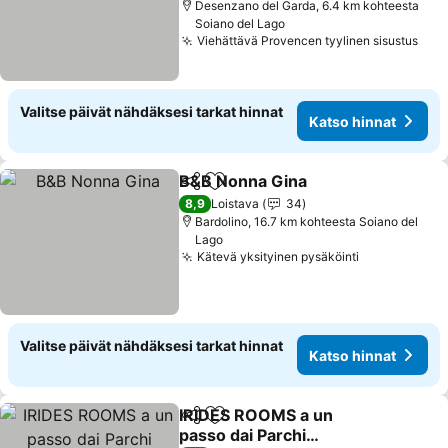
Desenzano del Garda, 6.4 km kohteesta
Soiano del Lago
Viehättävä Provencen tyylinen sisustus
Kat
Valitse päivät nähdäksesi tarkat hinnat
Katso hinnat
B&B Nonna Gina
Jaa
Lisää suosikkeihin
Katso hin
8,9
Loistava
34
Bardolino, 16.7 km kohteesta Soiano del
Lago
Kätevä yksityinen pysäköinti
Katso hinna
Valitse päivät nähdäksesi tarkat hinnat
Katso hinnat
IRIDES ROOMS a un
Jaa
Lisää suosikkeihin
passo dai Parchi