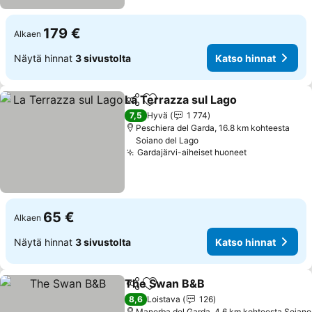
179 €
Alkaen
Näytä hinnat
3 sivustolta
Katso hinnat
La Terrazza sul Lago
Jaa
Lisää suosikkeihin
Katso
7,5
Hyvä
1 774
Peschiera del Garda, 16.8 km kohteesta
Soiano del Lago
Gardajärvi-aiheiset huoneet
Katso hinnat
65 €
Alkaen
Näytä hinnat
3 sivustolta
Katso hinnat
The Swan B&B
Jaa
Lisää suosikkeihin
Katso hinna
8,6
Loistava
126
Manerba del Garda, 4.6 km kohteesta Soiano