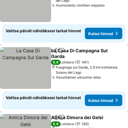
del Lago
Kunnostettu viinitilan majatalo
Katso hinn
Valitse päivät nähdäksesi tarkat hinnat
Katso hinnat
La Casa Di Campagna Sul
Jaa
Lisää suosikkeihin
Garda
Katso hinnat
9,6
Loistava
461
Puegnago sul Garda, 3.9 km kohteesta
Soiano del Lago
Kausittainen ulkouima-allas
Katso hinnat
Valitse päivät nähdäksesi tarkat hinnat
Katso hinnat
Antica Dimora dei Gelsi
Jaa
Lisää suosikkeihin
Kat
9,6
Loistava
265