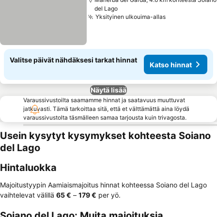
del Lago
Yksityinen ulkouima-allas
Katso hinnat
Valitse päivät nähdäksesi tarkat hinnat
Katso hinnat
Näytä lisää
Varaussivustoilta saamamme hinnat ja saatavuus muuttuvat
jatkuvasti. Tämä tarkoittaa sitä, että et välttämättä aina löydä
varaussivustolta täsmälleen samaa tarjousta kuin trivagosta.
Usein kysytyt kysymykset kohteesta Soiano
del Lago
Hintaluokka
Majoitustyypin Aamiaismajoitus hinnat kohteessa Soiano del Lago
vaihtelevat välillä
‎65 €
–
‎179 €
per yö.
Soiano del Lago: Muita majoituksia