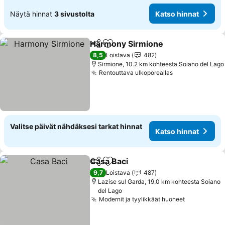
Näytä hinnat
3 sivustolta
Katso hinnat
Harmony Sirmione
Jaa
Lisää suosikkeihin
Katso h
8,5
Loistava
482
Sirmione, 10.2 km kohteesta Soiano del Lago
Rentouttava ulkoporeallas
Katso hinnat
Valitse päivät nähdäksesi tarkat hinnat
Katso hinnat
Casa Baci
Jaa
Lisää suosikkeihin
Katso hinnat
9,7
Loistava
487
Lazise sul Garda, 19.0 km kohteesta Soiano
del Lago
Modernit ja tyylikkäät huoneet
Katso hinn