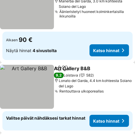
Manerba del Garda, 3.0 km kohteesta
Soiano del Lago
Äänieristetyt huoneet kolminkertaisilla
ikkunoilla
90 €
Alkaen
Näytä hinnat
4 sivustolta
Katso hinnat
Art Gallery B&B
Jaa
Lisää suosikkeihin
Katso hinn
9,2
Loistava
582
Lonato del Garda, 4.4 km kohteesta Soiano
del Lago
Rentouttava ulkoporeallas
Katso hinnat
Valitse päivät nähdäksesi tarkat hinnat
Katso hinnat