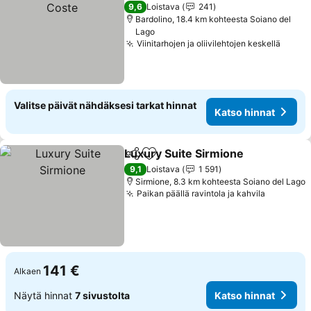
9,6
Loistava
241
Bardolino, 18.4 km kohteesta Soiano del
Lago
Viinitarhojen ja oliivilehtojen keskellä
Katso
Valitse päivät nähdäksesi tarkat hinnat
Katso hinnat
Luxury Suite Sirmione
Jaa
Lisää suosikkeihin
Kats
9,1
Loistava
1 591
Sirmione, 8.3 km kohteesta Soiano del Lago
Paikan päällä ravintola ja kahvila
Katso hi
141 €
Alkaen
Näytä hinnat
7 sivustolta
Katso hinnat