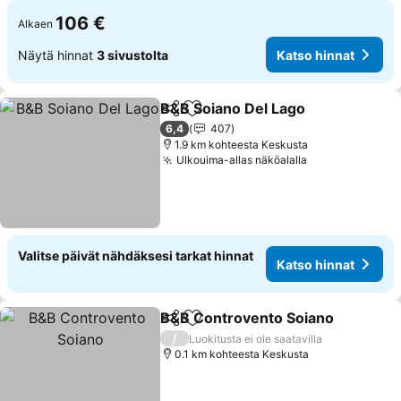
106 €
Alkaen
Näytä hinnat
3 sivustolta
Katso hinnat
B&B Soiano Del Lago
Jaa
Lisää suosikkeihin
Katso
6,4
407
1.9 km kohteesta Keskusta
Ulkouima-allas näköalalla
Katso hinnat
Valitse päivät nähdäksesi tarkat hinnat
Katso hinnat
B&B Controvento Soiano
Jaa
Lisää suosikkeihin
K
/
Luokitusta ei ole saatavilla
0.1 km kohteesta Keskusta