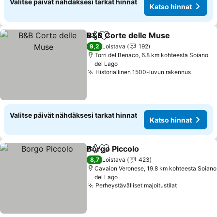
Valitse päivät nähdäksesi tarkat hinnat
Katso hinnat
B&B Corte delle Muse
Jaa
Lisää suosikkeihin
Kats
9,2
Loistava
192
Torri del Benaco, 6.8 km kohteesta Soiano
del Lago
Historiallinen 1500-luvun rakennus
Katso 
Valitse päivät nähdäksesi tarkat hinnat
Katso hinnat
Borgo Piccolo
Jaa
Lisää suosikkeihin
Katso hinnat
8,7
Loistava
423
Cavaion Veronese, 19.8 km kohteesta Soiano
del Lago
Perheystävälliset majoitustilat
Katso hinn