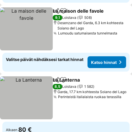
La maison delle favole
Jaa
Lisää suosikkeihin
Kats
9,1
Loistava
508
Desenzano del Garda, 6.3 km kohteesta
Soiano del Lago
Lumoudu satumaisesta tunnelmasta
Katso 
Valitse päivät nähdäksesi tarkat hinnat
Katso hinnat
La Lanterna
Jaa
Lisää suosikkeihin
Katso hinnat
8,5
Loistava
1 582
Garda, 17.7 km kohteesta Soiano del Lago
Perinteistä italialaista ruokaa terassilla
Kats
80 €
Alkaen