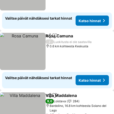
Valitse päivät nähdäksesi tarkat hinnat
Katso hinnat
Rosa Camuna
Jaa
Lisää suosikkeihin
Katso hinnat
/
Luokitusta ei ole saatavilla
0.6 km kohteesta Keskusta
Valitse päivät nähdäksesi tarkat hinnat
Katso hinnat
Villa Maddalena
Jaa
Lisää suosikkeihin
Katso hinn
9,0
Loistava
284
Bardolino, 16.8 km kohteesta Soiano del
Lago