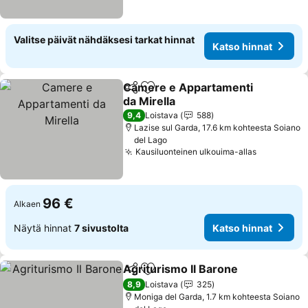
Valitse päivät nähdäksesi tarkat hinnat
Katso hinnat
Camere e Appartamenti
Jaa
Lisää suosikkeihin
da Mirella
Katso hinnat
9,4
Loistava
588
Lazise sul Garda, 17.6 km kohteesta Soiano
del Lago
Kausiluonteinen ulkouima-allas
Katso hin
96 €
Alkaen
Näytä hinnat
7 sivustolta
Katso hinnat
Agriturismo Il Barone
Jaa
Lisää suosikkeihin
Kats
8,9
Loistava
325
Moniga del Garda, 1.7 km kohteesta Soiano