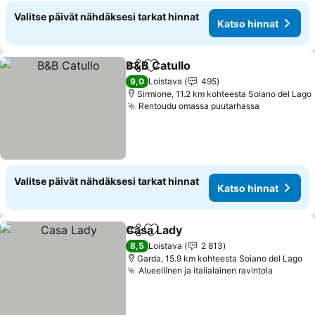
Valitse päivät nähdäksesi tarkat hinnat
Katso hinnat
B&B Catullo
Jaa
Lisää suosikkeihin
Katso hinnat
9,0
Loistava
495
Sirmione, 11.2 km kohteesta Soiano del Lago
Rentoudu omassa puutarhassa
Katso hinn
Valitse päivät nähdäksesi tarkat hinnat
Katso hinnat
Casa Lady
Jaa
Lisää suosikkeihin
Katso hinnat
8,5
Loistava
2 813
Garda, 15.9 km kohteesta Soiano del Lago
Alueellinen ja italialainen ravintola
Katso h