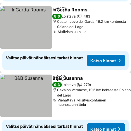
InGarda Rooms
Jaa
Lisää suosikkeihin
Katso hinn
8,6
Loistava
483
Castelnuovo del Garda, 19.2 km kohteesta
Soiano del Lago
Aktiivista ulkoilua
Katso hinnat
Valitse päivät nähdäksesi tarkat hinnat
Katso hinnat
B&B Susanna
Jaa
Lisää suosikkeihin
Katso hinnat
9,3
Loistava
279
Cavaion Veronese, 19.6 km kohteesta Soiano
del Lago
Viehättävä, yksityiskohtainen
huonesuunnittelu
Valitse päivät nähdäksesi tarkat hinnat
Katso hinnat