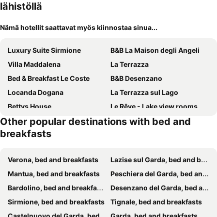
lähistöllä
Nämä hotellit saattavat myös kiinnostaa sinua...
Luxury Suite Sirmione
B&B La Maison degli Angeli
Villa Maddalena
La Terrazza
Bed & Breakfast Le Coste
B&B Desenzano
Locanda Dogana
La Terrazza sul Lago
Bettys House
Le Rêve - Lake view rooms
Other popular destinations with bed and
Harmony Sirmione
Sweet House Only Rooms
breakfasts
Villa Vaccari Garda
BED & BREAKFAST da marco
GARDAWORLD
B&B Dosso Quarel
Verona, bed and breakfasts
Lazise sul Garda, bed and breakfasts
Antica Dimora dei Gelsi
La maison delle favole
Mantua, bed and breakfasts
Peschiera del Garda, bed and breakfasts
Bed & Breakfast Villa Filotea
Hotel B&B il Mosaico
Bardolino, bed and breakfasts
Desenzano del Garda, bed and breakfasts
Relais Corte Bergamini
Casa Lady
Sirmione, bed and breakfasts
Tignale, bed and breakfasts
Le Finestre Sul Borgo Rooms
Residenza Elisa
Castelnuovo del Garda, bed and breakfasts
Garda, bed and breakfasts