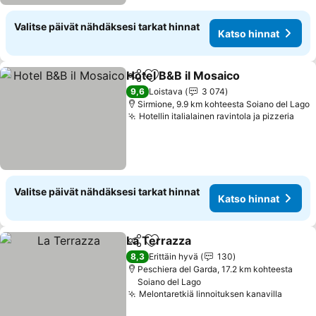
Valitse päivät nähdäksesi tarkat hinnat
Katso hinnat
Hotel B&B il Mosaico
Jaa
Lisää suosikkeihin
Katso
9,6
Loistava
3 074
Sirmione, 9.9 km kohteesta Soiano del Lago
Hotellin italialainen ravintola ja pizzeria
Kats
Valitse päivät nähdäksesi tarkat hinnat
Katso hinnat
La Terrazza
Jaa
Lisää suosikkeihin
Katso hinnat
8,3
Erittäin hyvä
130
Peschiera del Garda, 17.2 km kohteesta
Soiano del Lago
Melontaretkiä linnoituksen kanavilla
Katso 