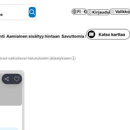
FI · €
Valikko
Kirjaudu
ne
Katso karttaa
nti
Aamiainen sisältyy hintaan
Savuttomia huoneita
Ulkouima-al
ksut vaikuttavat hakutulosten järjestykseen
Lisää suosikkeihin
Jaa