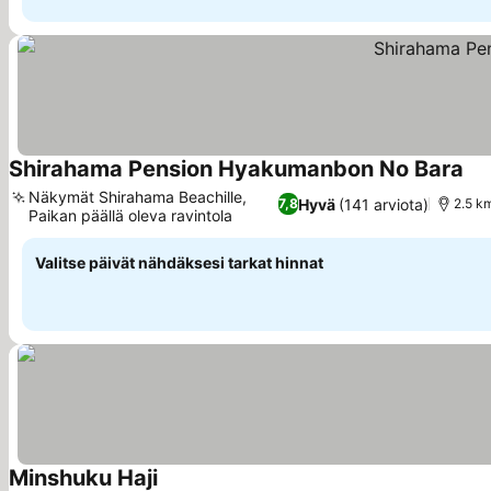
Shirahama Pension Hyakumanbon No Bara
Kat
Näkymät Shirahama Beachille,
Hyvä
(141 arviota)
7,8
2.5 k
Paikan päällä oleva ravintola
Katso hinnat
Valitse päivät nähdäksesi tarkat hinnat
Minshuku Haji
Katso hinnat