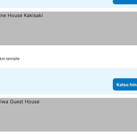
 km rannalle
Katso hin