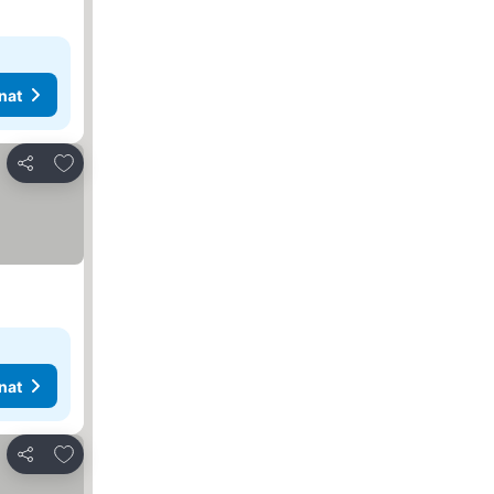
nat
Lisää suosikkeihin
Jaa
nat
Lisää suosikkeihin
Jaa