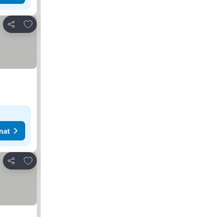
Lisää suosikkeihin
Jaa
nat
Lisää suosikkeihin
Jaa