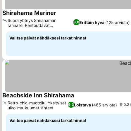
Shirahama Mariner
Katso hinnat
Suora yhteys Shirahaman
Erittäin hyvä
(125 arviota)
8,0
rannalle, Rentouttavat
Katso hinnat
hierontapalvelut
Valitse päivät nähdäksesi tarkat hinnat
Beachside Inn Shirahama
Katso hinnat
Retro-chic-muotoilu, Yksityiset
Loistava
(465 arviota)
9,3
0.2 
ulkoilma-kuumat lähteet
Katso hinnat
Valitse päivät nähdäksesi tarkat hinnat