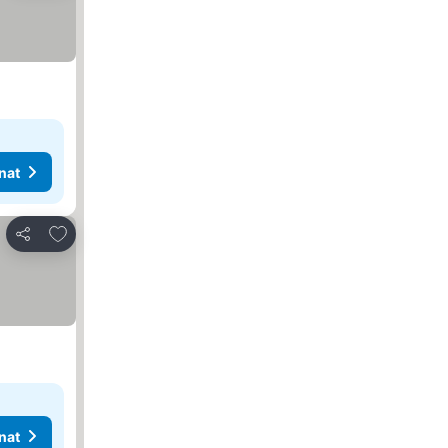
nat
Lisää suosikkeihin
Jaa
nat