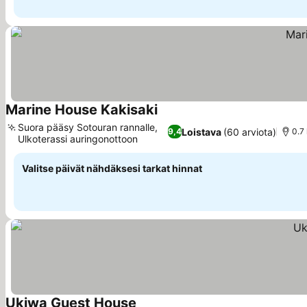
Marine House Kakisaki
Katso hinnat
Suora pääsy Sotouran rannalle,
Loistava
(60 arviota)
9,4
0.7
Ulkoterassi auringonottoon
Katso hinnat
Valitse päivät nähdäksesi tarkat hinnat
Ukiwa Guest House