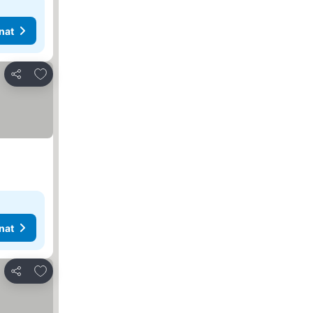
nat
Lisää suosikkeihin
Jaa
nat
Lisää suosikkeihin
Jaa