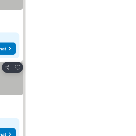
nat
Lisää suosikkeihin
Jaa
nat