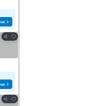
nat
Lisää suosikkeihin
Jaa
nat
Lisää suosikkeihin
Jaa