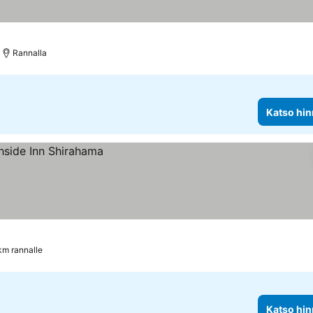
Rannalla
Katso hin
km rannalle
Katso hin