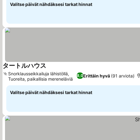
Valitse päivät nähdäksesi tarkat hinnat
タートルハウス
Katso hinnat
Snorklausseikkailuja lähistöllä,
Erittäin hyvä
(91 arviota)
8,0
Tuoreita, paikallisia mereneläviä
Katso hinnat
Valitse päivät nähdäksesi tarkat hinnat