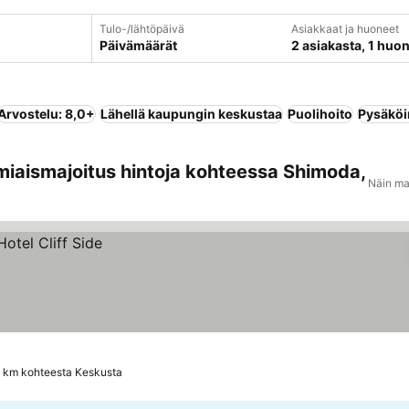
Tulo-/lähtöpäivä
Asiakkaat ja huoneet
Päivämäärät
2 asiakasta, 1 huo
Arvostelu: 8,0+
Lähellä kaupungin keskustaa
Puolihoito
Pysäköi
miaismajoitus hintoja kohteessa Shimoda,
Näin ma
8 km kohteesta Keskusta