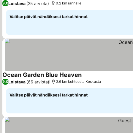
Loistava
(25 arviota)
9,0
0.2 km rannalle
Valitse päivät nähdäksesi tarkat hinnat
Ocean Garden Blue Heaven
Katso hinnat
Loistava
(66 arviota)
9,0
2.6 km kohteesta Keskusta
Valitse päivät nähdäksesi tarkat hinnat