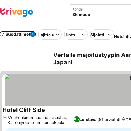
Kohde
Suodattimet
1
Lajittelu
Hinta
Sijainti
Hotellit
Vertaile majoitustyypin Aa
Japani
Hotel Cliff Side
Katso hinnat
Merihenkinen huoneensisustus,
Loistava
(61 arviota)
8,7
2.
Kallionjyrkänteen merinäköala
Katso hinnat