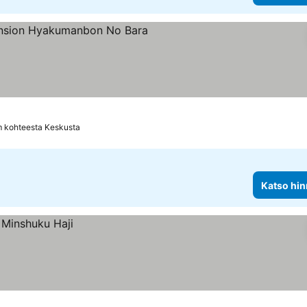
so hinnat
m kohteesta Keskusta
Katso hin