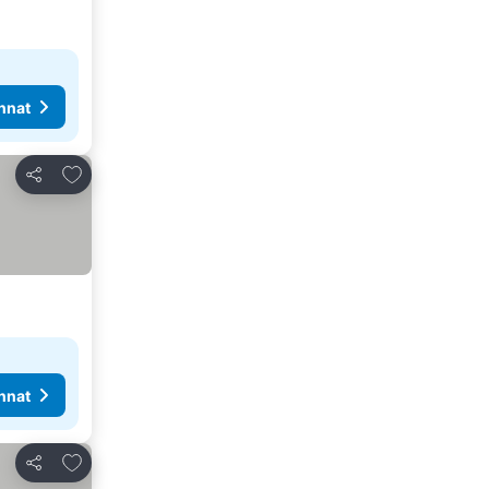
nnat
Lisää suosikkeihin
Jaa
nnat
Lisää suosikkeihin
Jaa