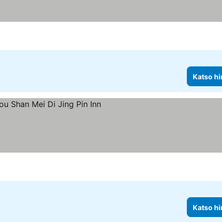
Katso hi
nnat
Katso hi