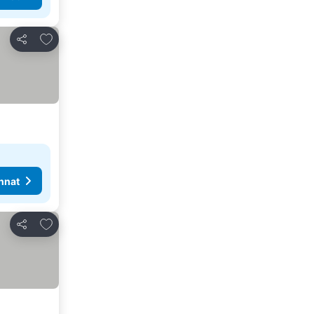
Lisää suosikkeihin
Jaa
nnat
Lisää suosikkeihin
Jaa