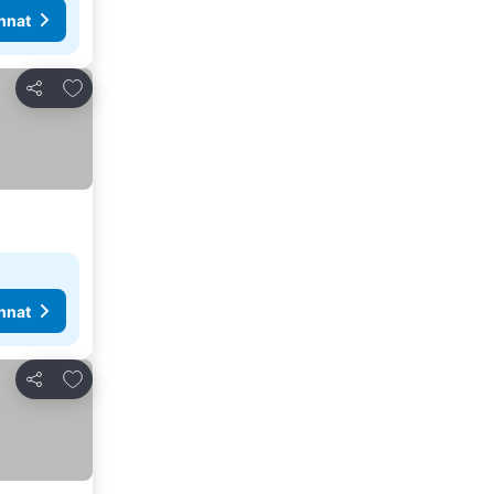
nnat
Lisää suosikkeihin
Jaa
nnat
Lisää suosikkeihin
Jaa