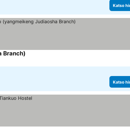
Katso hi
a Branch)
Katso hinnat
Katso hi