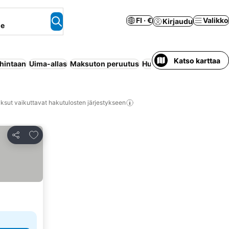
FI · €
Valikko
Kirjaudu
ne
Katso karttaa
 hintaan
Uima-allas
Maksuton peruutus
Huoneisto palveluilla
Lo
ksut vaikuttavat hakutulosten järjestykseen
Lisää suosikkeihin
Jaa