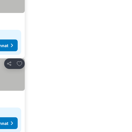
nnat
Lisää suosikkeihin
Jaa
nnat