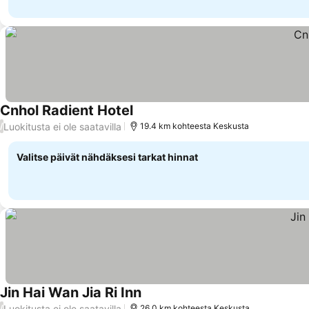
Cnhol Radient Hotel
Katso hinnat
Luokitusta ei ole saatavilla
/
19.4 km kohteesta Keskusta
Valitse päivät nähdäksesi tarkat hinnat
Jin Hai Wan Jia Ri Inn
Katso hinnat
Luokitusta ei ole saatavilla
/
26.0 km kohteesta Keskusta