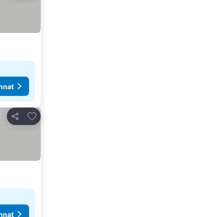
nnat
Lisää suosikkeihin
Jaa
nnat