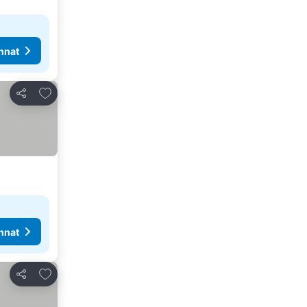
nnat
Lisää suosikkeihin
Jaa
nnat
Lisää suosikkeihin
Jaa