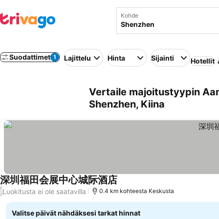
Kohde
Suodattimet
1
Lajittelu
Hinta
Sijainti
Hotellit
Vertaile majoitustyypin Aa
Shenzhen, Kiina
深圳福田会展中心城际酒店
Katso hinnat
Luokitusta ei ole saatavilla
/
0.4 km kohteesta Keskusta
Valitse päivät nähdäksesi tarkat hinnat