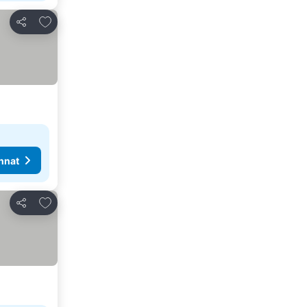
Lisää suosikkeihin
Jaa
nnat
Lisää suosikkeihin
Jaa