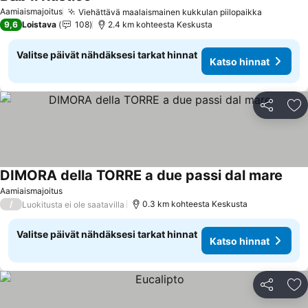
Katso hinnat
Aamiaismajoitus
Viehättävä maalaismainen kukkulan piilopaikka
Katso hi
9,6
Loistava
108
2.4 km kohteesta Keskusta
Valitse päivät nähdäksesi tarkat hinnat
Katso hinnat
Jaa
Li
DIMORA della TORRE a due passi dal mare
Kats
Aamiaismajoitus
/
0.3 km kohteesta Keskusta
Luokitusta ei ole saatavilla
Valitse päivät nähdäksesi tarkat hinnat
Katso hinnat
Jaa
Li