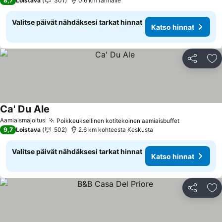
8,7
Loistava
301
0.6 km rannalle
Valitse päivät nähdäksesi tarkat hinnat
Katso hinnat
Jaa
Li
Ca' Du Ale
Katso hinnat
Aamiaismajoitus
Poikkeuksellinen kotitekoinen aamiaisbuffet
Katso hinna
9,7
Loistava
502
2.6 km kohteesta Keskusta
Valitse päivät nähdäksesi tarkat hinnat
Katso hinnat
Jaa
Li