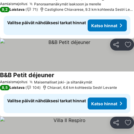
Katso hinnat
Aamiaismajoitus
Panoraamanäkymät laaksoon ja merelle
Katso hinnat
9,2
Loistava
71
Castiglione Chiavarese, 9.3 km kohteesta Sestri Lev
Valitse päivät nähdäksesi tarkat hinnat
Katso hinnat
Jaa
Li
B&B Petit déjeuner
Katso hinnat
Aamiaismajoitus
Maisemalliset joki- ja siltanäkymät
Katso hinnat
8,5
Loistava
104
Chiavari, 6.6 km kohteesta Sestri Levante
Valitse päivät nähdäksesi tarkat hinnat
Katso hinnat
Jaa
Li