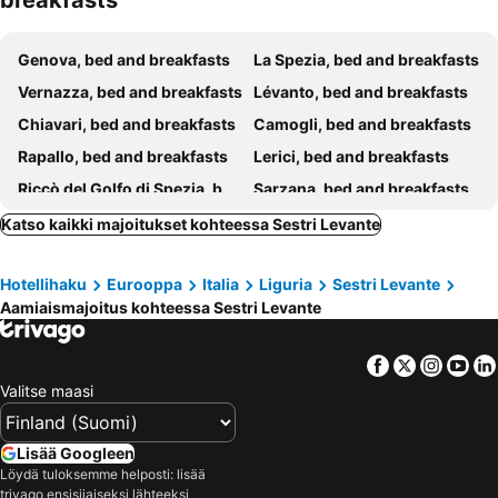
breakfasts
Castello Canevaro
ilGirasole b&b
Genova, bed and breakfasts
La Spezia, bed and breakfasts
Vernazza, bed and breakfasts
Lévanto, bed and breakfasts
Chiavari, bed and breakfasts
Camogli, bed and breakfasts
Rapallo, bed and breakfasts
Lerici, bed and breakfasts
Riccò del Golfo di Spezia, bed and breakfasts
Sarzana, bed and breakfasts
Monterosso al Mare, bed and breakfasts
Portovénere, bed and breakfasts
Katso kaikki majoitukset kohteessa Sestri Levante
Riomaggiore, bed and breakfasts
Manarola, bed and breakfasts
Hotellihaku
Eurooppa
Italia
Liguria
Sestri Levante
Bonassola, bed and breakfasts
Ne, bed and breakfasts
Aamiaismajoitus kohteessa Sestri Levante
Vezzano Ligure, bed and breakfasts
Moneglia, bed and breakfasts
Villafranca in Lunigiana, bed and breakfasts
Recco, bed and breakfasts
Facebook
Twitter
Insta
Yo
Corniglia, bed and breakfasts
Zoagli, bed and breakfasts
Valitse maasi
Sori, bed and breakfasts
Pontremoli, bed and breakfasts
Avegno, bed and breakfasts
Borghetto di Vara, bed and breakfasts
Lisää Googleen
Löydä tuloksemme helposti: lisää
Santa Margherita Ligure, bed and breakfasts
Lorsica, bed and breakfasts
trivago ensisijaiseksi lähteeksi