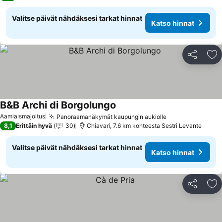
Valitse päivät nähdäksesi tarkat hinnat
Katso hinnat
Jaa
Li
B&B Archi di Borgolungo
Katso hinnat
Aamiaismajoitus
Panoraamanäkymät kaupungin aukiolle
Katso hinnat
8,1
Erittäin hyvä
30
Chiavari, 7.6 km kohteesta Sestri Levante
Valitse päivät nähdäksesi tarkat hinnat
Katso hinnat
Jaa
Li