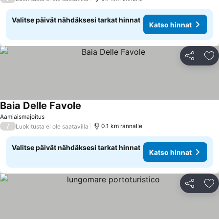
Valitse päivät nähdäksesi tarkat hinnat
Katso hinnat
Jaa
Li
Baia Delle Favole
Katso hinnat
Aamiaismajoitus
/
0.1 km rannalle
Luokitusta ei ole saatavilla
Valitse päivät nähdäksesi tarkat hinnat
Katso hinnat
Jaa
Li