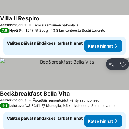
Villa Il Respiro
Katso hinnat
Aamiaismajoitus
Terassiaamiainen näköalalla
Katso hinnat
7,6
Hyvä
124
Zoagli, 13.8 km kohteesta Sestri Levante
Valitse päivät nähdäksesi tarkat hinnat
Katso hinnat
Jaa
Li
Bed&breakfast Bella Vita
Katso hinnat
Aamiaismajoitus
Äskettäin remontoidut, viihtyisät huoneet
Katso hinnat
9,1
Loistava
334
Moneglia, 9.5 km kohteesta Sestri Levante
Valitse päivät nähdäksesi tarkat hinnat
Katso hinnat