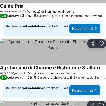
Cà de Pria
Katso hinnat
Aamiaismajoitus
Perheystävällinen huonevaihtoehto
Katso hinnat
9,6
Loistava
255
Casarza Ligure, 4.3 km kohteesta Sestri Levante
Valitse päivät nähdäksesi tarkat hinnat
Katso hinnat
Jaa
Li
Agriturismo di Charme e Ristorante Stallato Il Filo di Paglia
Katso hinnat
Aamiaismajoitus
Yksityinen sauna vuoristonäköalalla
Katso hinnat
8,7
Loistava
496
Castiglione Chiavarese, 15.5 km kohteesta Sestri L
Valitse päivät nähdäksesi tarkat hinnat
Katso hinnat