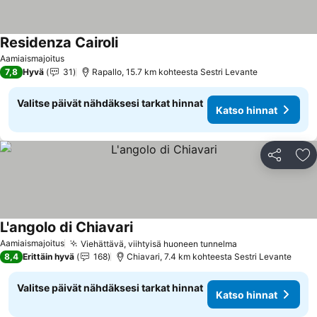
Residenza Cairoli
Katso hinnat
Aamiaismajoitus
7,8
Hyvä
31
Rapallo, 15.7 km kohteesta Sestri Levante
Valitse päivät nähdäksesi tarkat hinnat
Katso hinnat
Jaa
Li
L'angolo di Chiavari
Katso hinnat
Aamiaismajoitus
Viehättävä, viihtyisä huoneen tunnelma
Katso hinnat
8,4
Erittäin hyvä
168
Chiavari, 7.4 km kohteesta Sestri Levante
Valitse päivät nähdäksesi tarkat hinnat
Katso hinnat