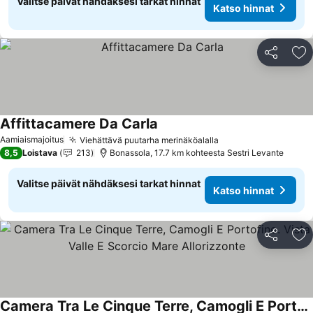
Valitse päivät nähdäksesi tarkat hinnat
Katso hinnat
Jaa
Li
Affittacamere Da Carla
Katso hinnat
Aamiaismajoitus
Viehättävä puutarha merinäköalalla
Katso hinnat
8,5
Loistava
213
Bonassola, 17.7 km kohteesta Sestri Levante
Valitse päivät nähdäksesi tarkat hinnat
Katso hinnat
Jaa
Li
Camera Tra Le Cinque Terre, Camogli E Portofino. Vista Valle E Scorcio Mare Allorizzonte