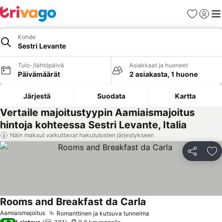
Suosikit
Kirjaud
Val
Kohde
Sestri Levante
Tulo-/lähtöpäivä
Asiakkaat ja huoneet
Päivämäärät
2 asiakasta, 1 huone
Järjestä
Suodata
Kartta
Vertaile majoitustyypin Aamiaismajoitus
hintoja kohteessa Sestri Levante, Italia
Näin maksut vaikuttavat hakutulosten järjestykseen
Jaa
Li
Rooms and Breakfast da Carla
Katso hinnat
Aamiaismajoitus
Romanttinen ja kutsuva tunnelma
Katso hinnat