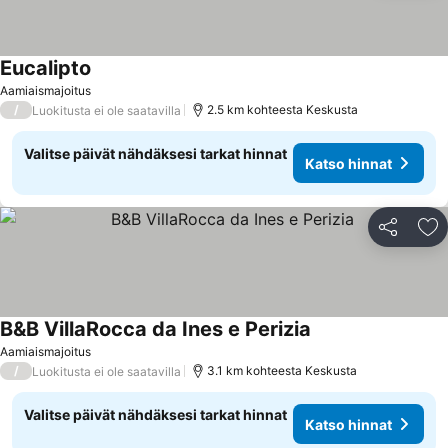
Eucalipto
Katso hinnat
Aamiaismajoitus
/
2.5 km kohteesta Keskusta
Luokitusta ei ole saatavilla
Valitse päivät nähdäksesi tarkat hinnat
Katso hinnat
Jaa
Li
B&B VillaRocca da Ines e Perizia
Katso hinnat
Aamiaismajoitus
/
3.1 km kohteesta Keskusta
Luokitusta ei ole saatavilla
Valitse päivät nähdäksesi tarkat hinnat
Katso hinnat