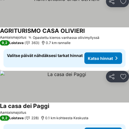
Jaa
Li
AGRITURISMO CASA OLIVIERI
Katso hinnat
Aamiaismajoitus
Opastettu kierros vanhassa oliivimyllyssä
Katso hinnat
9,2
Loistava
363
0.7 km rannalle
Valitse päivät nähdäksesi tarkat hinnat
Katso hinnat
Jaa
Li
La casa dei Paggi
Katso hinnat
Aamiaismajoitus
9,2
Loistava
228
0.1 km kohteesta Keskusta