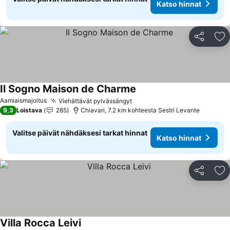
Katso hinnat
Jaa
Li
Il Sogno Maison de Charme
Katso hinnat
Aamiaismajoitus
Viehättävät pylvässängyt
Katso hinnat
9,3
Loistava
285
Chiavari, 7.2 km kohteesta Sestri Levante
Valitse päivät nähdäksesi tarkat hinnat
Katso hinnat
Jaa
Li
Villa Rocca Leivi
Katso hinnat