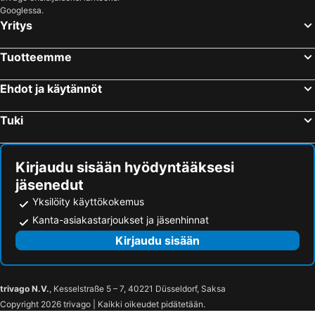
Brugnato, bed and breakfasts
Carrodano, bed and breakfasts
Googlessa.
Yritys
Coreglia Ligure, bed and breakfasts
Pieve Ligure, bed and breakfasts
Maissana, bed and breakfasts
Castiglione Chiavarese, bed and breakfasts
Tuotteemme
Uscio, bed and breakfasts
Albareto, bed and breakfasts
Ehdot ja käytännöt
Carasco, bed and breakfasts
Casarza Ligure, bed and breakfasts
Cogorno, bed and breakfasts
Bardi, bed and breakfasts
Tuki
Sant'Olcese, bed and breakfasts
Pignone, bed and breakfasts
Gorreto, bed and breakfasts
Mulazzo, bed and breakfasts
Kirjaudu sisään hyödyntääksesi
jäsenedut
Yksilöity käyttökokemus
Kanta-asiakastarjoukset ja jäsenhinnat
Kirjaudu sisään
trivago N.V.
, Kesselstraße 5 – 7, 40221 Düsseldorf, Saksa
Copyright 2026 trivago | Kaikki oikeudet pidätetään.