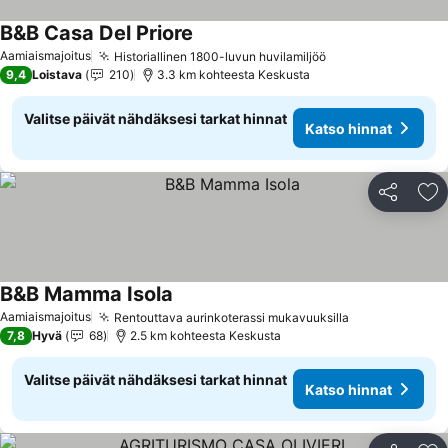
B&B Casa Del Priore
Katso hinnat
Aamiaismajoitus
Historiallinen 1800-luvun huvilamiljöö
Katso hinnat
9,4
Loistava
210
3.3 km kohteesta Keskusta
Valitse päivät nähdäksesi tarkat hinnat
Katso hinnat
Jaa
Li
B&B Mamma Isola
Katso hinnat
Aamiaismajoitus
Rentouttava aurinkoterassi mukavuuksilla
Katso hinnat
7,8
Hyvä
68
2.5 km kohteesta Keskusta
Valitse päivät nähdäksesi tarkat hinnat
Katso hinnat