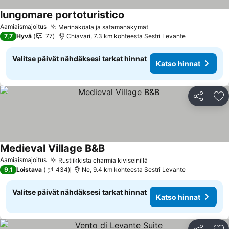
lungomare portoturistico
Katso hinnat
Aamiaismajoitus
Merinäköala ja satamanäkymät
Katso hinnat
7,7
Hyvä
77
Chiavari, 7.3 km kohteesta Sestri Levante
Valitse päivät nähdäksesi tarkat hinnat
Katso hinnat
Jaa
Li
Medieval Village B&B
Katso hinnat
Aamiaismajoitus
Rustiikkista charmia kiviseinillä
Katso hinnat
9,1
Loistava
434
Ne, 9.4 km kohteesta Sestri Levante
Valitse päivät nähdäksesi tarkat hinnat
Katso hinnat