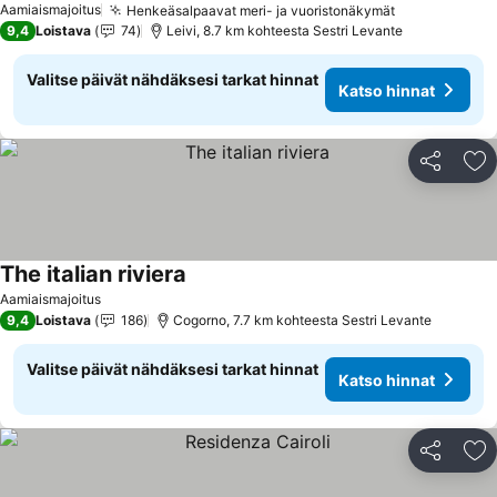
Aamiaismajoitus
Henkeäsalpaavat meri- ja vuoristonäkymät
Katso hinna
9,4
Loistava
74
Leivi, 8.7 km kohteesta Sestri Levante
Valitse päivät nähdäksesi tarkat hinnat
Katso hinnat
Jaa
Li
The italian riviera
Katso hinnat
Aamiaismajoitus
9,4
Loistava
186
Cogorno, 7.7 km kohteesta Sestri Levante
Valitse päivät nähdäksesi tarkat hinnat
Katso hinnat
Jaa
Li