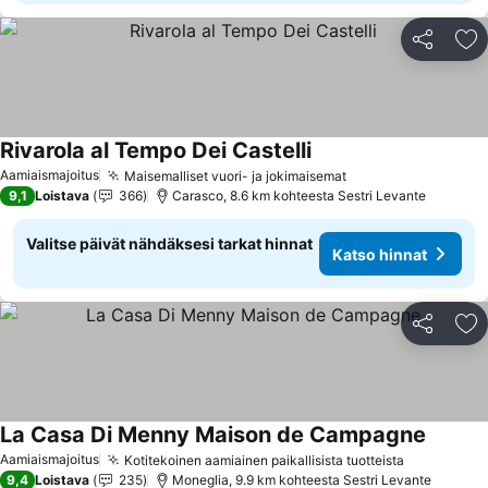
Jaa
Li
Rivarola al Tempo Dei Castelli
Katso hinnat
Aamiaismajoitus
Maisemalliset vuori- ja jokimaisemat
Katso hinnat
9,1
Loistava
366
Carasco, 8.6 km kohteesta Sestri Levante
Valitse päivät nähdäksesi tarkat hinnat
Katso hinnat
Jaa
Li
La Casa Di Menny Maison de Campagne
Katso h
Aamiaismajoitus
Kotitekoinen aamiainen paikallisista tuotteista
Katso hin
9,4
Loistava
235
Moneglia, 9.9 km kohteesta Sestri Levante