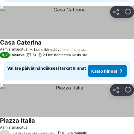
Jaa
Li
Casa Caterina
Katso hinnat
Aamiaismajoitus
Lemmikkiystävällinen majoitus
Katso hinnat
9,2
Loistava
5
2.1 km kohteesta Keskusta
Valitse päivät nähdäksesi tarkat hinnat
Katso hinnat
Jaa
Li
Piazza Italia
Katso hinnat
Aamiaismajoitus
/
0.1 km rannalle
Luokitusta ei ole saatavilla