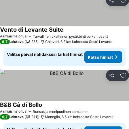
Jaa
Li
Vento di Levante Suite
Katso hinnat
Aamiaismajoitus
Turvallinen yksityinen pysäköinti paikan päällä
Katso hin
9,7
Loistava
258
Chiavari, 6.2 km kohteesta Sestri Levante
Valitse päivät nähdäksesi tarkat hinnat
Katso hinnat
Jaa
Li
B&B Cà di Bollo
Katso hinnat
Aamiaismajoitus
Runsas ja monipuolinen aamiainen
Katso hinnat
9,7
Loistava
311
Moneglia, 8.6 km kohteesta Sestri Levante