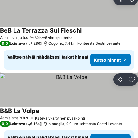
Jaa
Li
BeB La Terrazza Sui Fieschi
Katso hinnat
Aamiaismajoitus
Vehreä sitruspuutarha
Katso hinnat
9,6
Loistava
296
Cogorno, 7.4 km kohteesta Sestri Levante
Valitse päivät nähdäksesi tarkat hinnat
Katso hinnat
Jaa
Li
B&B La Volpe
Katso hinnat
Aamiaismajoitus
Kätevä yksityinen pysäköinti
Katso hinnat
9,9
Loistava
164
Moneglia, 9.0 km kohteesta Sestri Levante
Valitse päivät nähdäksesi tarkat hinnat