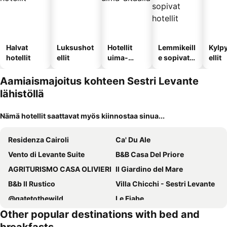
Halvat
Luksushot
Hotellit
Lemmikeill
Kylp
hotellit
ellit
uima-
e sopivat
ellit
altaalla
hotellit
Aamiaismajoitus kohteen Sestri Levante
lähistöllä
Nämä hotellit saattavat myös kiinnostaa sinua...
Residenza Cairoli
Ca' Du Ale
Vento di Levante Suite
B&B Casa Del Priore
AGRITURISMO CASA OLIVIERI
Il Giardino del Mare
B&b Il Rustico
Villa Chicchi - Sestri Levante
@gatetothewild
Le Fiabe
Other popular destinations with bed and
lungomare portoturistico
Botafogo