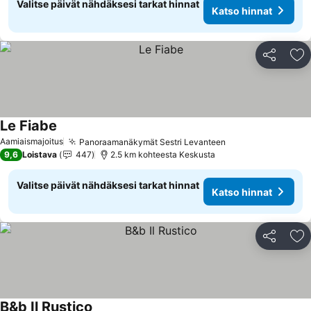
Valitse päivät nähdäksesi tarkat hinnat
Katso hinnat
Jaa
Li
Le Fiabe
Katso hinnat
Aamiaismajoitus
Panoraamanäkymät Sestri Levanteen
Katso hinnat
9,6
Loistava
447
2.5 km kohteesta Keskusta
Valitse päivät nähdäksesi tarkat hinnat
Katso hinnat
Jaa
Li
B&b Il Rustico