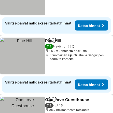
Valitse päivät nähdäksesi tarkat hinnat
Katso hinnat
Pine Hill
Jaa
Lisää suosikkeihin
7,8
Hyvä
385
1.5 km kohteesta Keskusta
Erinomainen sijainti lähellä Seogwipon
parhaita kohteita
Valitse päivät nähdäksesi tarkat hinnat
Katso hinnat
One Love Guesthouse
Jaa
Lisää suosikkeihin
7,3
16
36.2 km kohteesta Keskusta