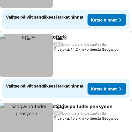
Valitse päivät nähdäksesi tarkat hinnat
Katso hinnat
이음채
Jaa
Lisää suosikkeihin
/
Luokitusta ei ole saatavilla
Jeju-si, 14.2 km kohteesta Seogwipo
Valitse päivät nähdäksesi tarkat hinnat
Katso hinnat
seogwipo tudei pensyeon
Jaa
Lisää suosikkeihin
/
Luokitusta ei ole saatavilla
Jeju-si, 16.3 km kohteesta Seogwipo