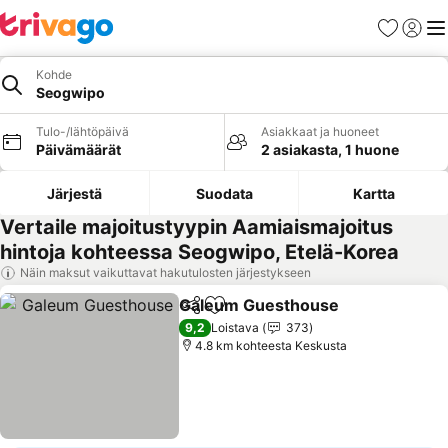
Suosikit
Kirjaud
Val
Kohde
Seogwipo
Tulo-/lähtöpäivä
Asiakkaat ja huoneet
Päivämäärät
2 asiakasta, 1 huone
Järjestä
Suodata
Kartta
Vertaile majoitustyypin Aamiaismajoitus
hintoja kohteessa Seogwipo, Etelä-Korea
Näin maksut vaikuttavat hakutulosten järjestykseen
Galeum Guesthouse
Jaa
Lisää suosikkeihin
9,2
Loistava
373
4.8 km kohteesta Keskusta