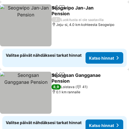
Seogwipo Jan-Jan
Jaa
Lisää suosikkeihin
Pension
/
Luokitusta ei ole saatavilla
Jeju-si, 4.0 km kohteesta Seogwipo
Valitse päivät nähdäksesi tarkat hinnat
Katso hinnat
Seongsan Gangganae
Jaa
Lisää suosikkeihin
Pension
8,9
Loistava
41
0.1 km rannalle
Valitse päivät nähdäksesi tarkat hinnat
Katso hinnat