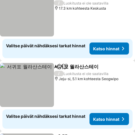
/
Luokitusta ei ole saatavilla
17.3 km kohteesta Keskusta
Valitse päivät nähdäksesi tarkat hinnat
Katso hinnat
서귀포 월라산스테이
Jaa
Lisää suosikkeihin
/
Luokitusta ei ole saatavilla
Jeju-si, 5.1 km kohteesta Seogwipo
Valitse päivät nähdäksesi tarkat hinnat
Katso hinnat