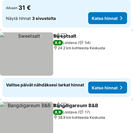
31 €
Alkaen
Näytä hinnat
3 sivustolta
Katso hinnat
Sweetsalt
Jaa
Lisää suosikkeihin
8,9
Loistava
54
24.2 km kohteesta Keskusta
Valitse päivät nähdäksesi tarkat hinnat
Katso hinnat
Bangdigareum B&B
Jaa
Lisää suosikkeihin
8,9
Loistava
17
38.9 km kohteesta Keskusta