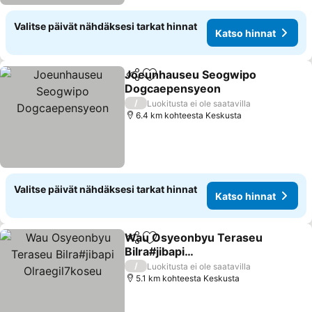
Valitse päivät nähdäksesi tarkat hinnat
Katso hinnat
Joeunhauseu Seogwipo
Jaa
Lisää suosikkeihin
Dogcaepensyeon
/
Luokitusta ei ole saatavilla
6.4 km kohteesta Keskusta
Valitse päivät nähdäksesi tarkat hinnat
Katso hinnat
Wau Osyeonbyu Teraseu
Jaa
Lisää suosikkeihin
Bilra#jibapi
Olraegil7koseu
/
Luokitusta ei ole saatavilla
5.1 km kohteesta Keskusta