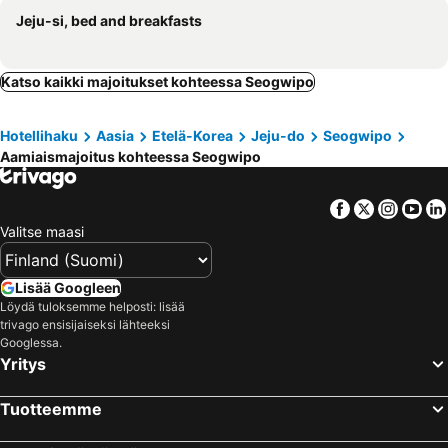
Jeju-si, bed and breakfasts
Katso kaikki majoitukset kohteessa Seogwipo
Hotellihaku
Aasia
Etelä-Korea
Jeju-do
Seogwipo
Aamiaismajoitus kohteessa Seogwipo
Facebook
Twitter
Insta
Yo
Valitse maasi
Lisää Googleen
Löydä tuloksemme helposti: lisää
trivago ensisijaiseksi lähteeksi
Googlessa.
Yritys
Tuotteemme