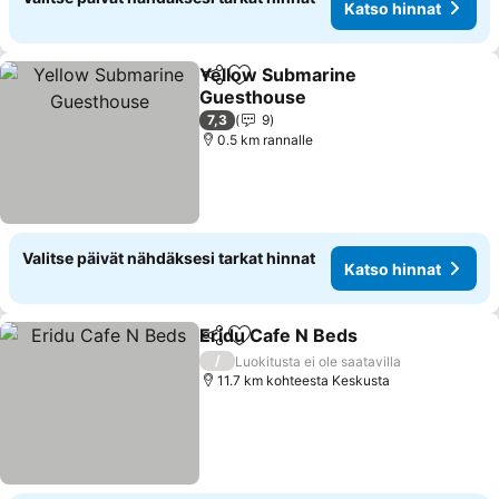
Katso hinnat
Yellow Submarine
Jaa
Lisää suosikkeihin
Guesthouse
7,3
9
0.5 km rannalle
Valitse päivät nähdäksesi tarkat hinnat
Katso hinnat
Eridu Cafe N Beds
Jaa
Lisää suosikkeihin
/
Luokitusta ei ole saatavilla
11.7 km kohteesta Keskusta