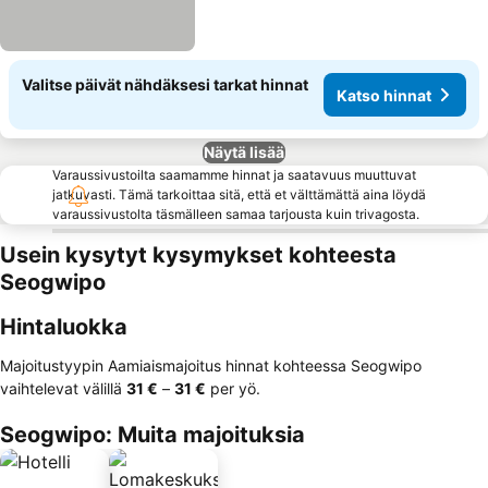
Valitse päivät nähdäksesi tarkat hinnat
Katso hinnat
Näytä lisää
Varaussivustoilta saamamme hinnat ja saatavuus muuttuvat
jatkuvasti. Tämä tarkoittaa sitä, että et välttämättä aina löydä
varaussivustolta täsmälleen samaa tarjousta kuin trivagosta.
Usein kysytyt kysymykset kohteesta
Seogwipo
Hintaluokka
Majoitustyypin Aamiaismajoitus hinnat kohteessa Seogwipo
vaihtelevat välillä
‎31 €
–
‎31 €
per yö.
Seogwipo: Muita majoituksia