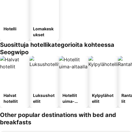
Hotelli
Lomakesk
ukset
Suosittuja hotellikategorioita kohteessa
Seogwipo
Halvat
Luksushot
Hotellit
Kylpylähot
Rant
hotellit
ellit
uima-
ellit
lit
altaalla
Other popular destinations with bed and
breakfasts