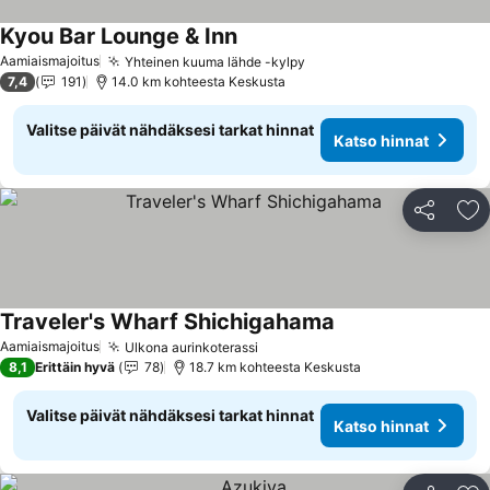
Kyou Bar Lounge & Inn
Katso hinnat
Aamiaismajoitus
Yhteinen kuuma lähde -kylpy
Katso hinnat
7,4
191
14.0 km kohteesta Keskusta
Valitse päivät nähdäksesi tarkat hinnat
Katso hinnat
Jaa
Li
Traveler's Wharf Shichigahama
Katso hinnat
Aamiaismajoitus
Ulkona aurinkoterassi
Katso hinnat
8,1
Erittäin hyvä
78
18.7 km kohteesta Keskusta
Valitse päivät nähdäksesi tarkat hinnat
Katso hinnat