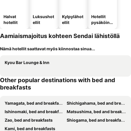
Halvat
Luksushot
Kylpylähot
Hotellit
hotellit
ellit
ellit
pysäköinni
llä
Aamiaismajoitus kohteen Sendai lähistöllä
Nämä hotellit saattavat myös kiinnostaa sinua...
Kyou Bar Lounge & Inn
Other popular destinations with bed and
breakfasts
Yamagata, bed and breakfasts
Shichigahama, bed and breakfasts
Ishinomaki, bed and breakfasts
Matsushima, bed and breakfasts
Zao, bed and breakfasts
Shiogama, bed and breakfasts
Kami, bed and breakfasts