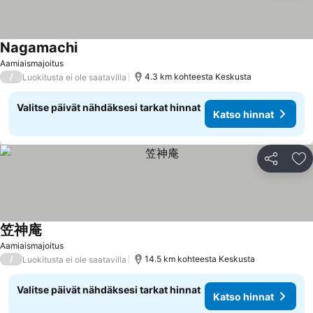
Nagamachi
Katso hinnat
Aamiaismajoitus
/
4.3 km kohteesta Keskusta
Luokitusta ei ole saatavilla
Valitse päivät nähdäksesi tarkat hinnat
Katso hinnat
Jaa
Li
笠神庵
Katso hinnat
Aamiaismajoitus
/
14.5 km kohteesta Keskusta
Luokitusta ei ole saatavilla
Valitse päivät nähdäksesi tarkat hinnat
Katso hinnat