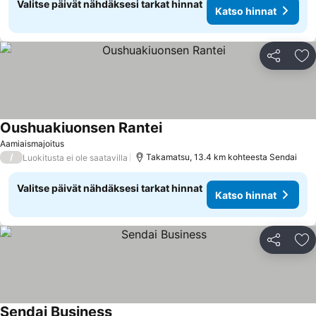
Valitse päivät nähdäksesi tarkat hinnat
Katso hinnat
Jaa
Li
Oushuakiuonsen Rantei
Katso hinnat
Aamiaismajoitus
/
Takamatsu, 13.4 km kohteesta Sendai
Luokitusta ei ole saatavilla
Valitse päivät nähdäksesi tarkat hinnat
Katso hinnat
Jaa
Li
Sendai Business