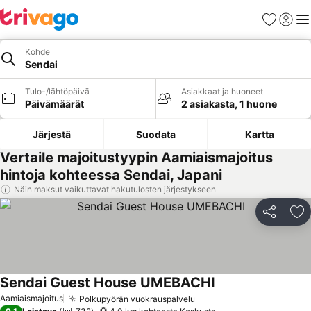
Suosikit
Kirjaud
Val
Kohde
Sendai
Tulo-/lähtöpäivä
Asiakkaat ja huoneet
Päivämäärät
2 asiakasta, 1 huone
Järjestä
Suodata
Kartta
Vertaile majoitustyypin Aamiaismajoitus
hintoja kohteessa Sendai, Japani
Näin maksut vaikuttavat hakutulosten järjestykseen
Jaa
Li
Sendai Guest House UMEBACHI
Katso hinnat
Aamiaismajoitus
Polkupyörän vuokrauspalvelu
Katso hinnat