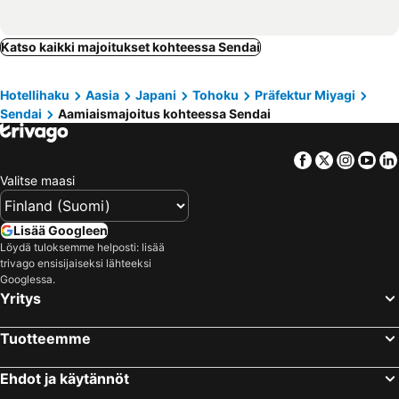
Katso kaikki majoitukset kohteessa Sendai
Hotellihaku
Aasia
Japani
Tohoku
Präfektur Miyagi
Sendai
Aamiaismajoitus kohteessa Sendai
Facebook
Twitter
Insta
Yo
Valitse maasi
Lisää Googleen
Löydä tuloksemme helposti: lisää
trivago ensisijaiseksi lähteeksi
Googlessa.
Yritys
Tuotteemme
Ehdot ja käytännöt