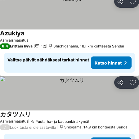
Jaa
Li
Azukiya
Katso hinnat
Aamiaismajoitus
8,4
Erittäin hyvä
12
Shichigahama, 18.1 km kohteesta Sendai
Valitse päivät nähdäksesi tarkat hinnat
Katso hinnat
Jaa
Li
カタツムリ
Katso hinnat
Aamiaismajoitus
Puutarha- ja kaupunkinäkymät
Katso hinnat
/
Shiogama, 14.9 km kohteesta Sendai
Luokitusta ei ole saatavilla