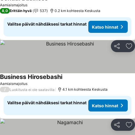
Katso hinnat
Aamiaismajoitus
8,0
Erittäin hyvä
537
0.2 km kohteesta Keskusta
Valitse päivät nähdäksesi tarkat hinnat
Katso hinnat
Jaa
Li
Business Hirosebashi
Katso hinnat
Aamiaismajoitus
/
4.1 km kohteesta Keskusta
Luokitusta ei ole saatavilla
Valitse päivät nähdäksesi tarkat hinnat
Katso hinnat
Jaa
Li