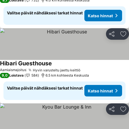
9,1
Loistava
732
4.0 km kohteesta Keskusta
Valitse päivät nähdäksesi tarkat hinnat
Katso hinnat
Jaa
Li
Hibari Guesthouse
Katso hinnat
Aamiaismajoitus
Hyvin varusteltu jaettu keittiö
Katso hinnat
9,0
Loistava
584
6.5 km kohteesta Keskusta
Valitse päivät nähdäksesi tarkat hinnat
Katso hinnat
Jaa
Li