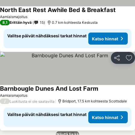
North East Rest Awhile Bed & Breakfast
Aamiaismajoitus
8,1
Erittäin hyvä
15
0.7 km kohteesta Keskusta
Valitse päivät nähdäksesi tarkat hinnat
Katso hinnat
Jaa
Li
Barnbougle Dunes And Lost Farm
Aamiaismajoitus
/
Bridport, 17.5 km kohteesta Scottsdale
Luokitusta ei ole saatavilla
Valitse päivät nähdäksesi tarkat hinnat
Katso hinnat
Näytä lisää