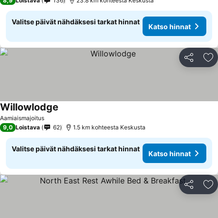
8,9
Loistava
136
23.8 km kohteesta Keskusta
Valitse päivät nähdäksesi tarkat hinnat
Katso hinnat
Jaa
Li
Willowlodge
Aamiaismajoitus
9,0
Loistava
62
1.5 km kohteesta Keskusta
Valitse päivät nähdäksesi tarkat hinnat
Katso hinnat
Jaa
Li