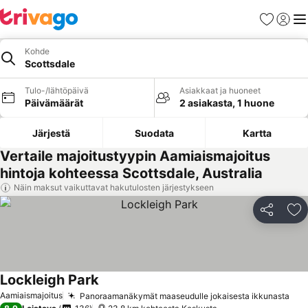
Suosikit
Kirjaud
Val
Kohde
Scottsdale
Tulo-/lähtöpäivä
Asiakkaat ja huoneet
Päivämäärät
2 asiakasta, 1 huone
Järjestä
Suodata
Kartta
Vertaile majoitustyypin Aamiaismajoitus
hintoja kohteessa Scottsdale, Australia
Näin maksut vaikuttavat hakutulosten järjestykseen
Jaa
Li
Lockleigh Park
Aamiaismajoitus
Panoraamanäkymät maaseudulle jokaisesta ikkunasta