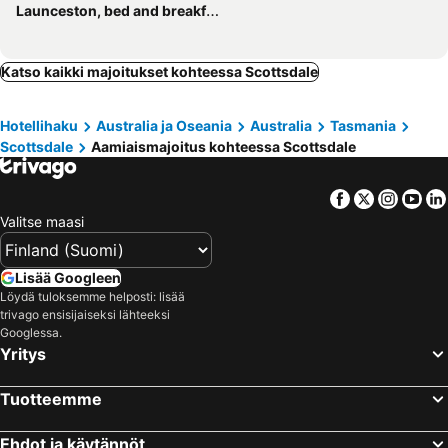
Launceston, bed and breakfasts
Katso kaikki majoitukset kohteessa Scottsdale
Hotellihaku
Australia ja Oseania
Australia
Tasmania
Scottsdale
Aamiaismajoitus kohteessa Scottsdale
Facebook
Twitter
Insta
Yo
Valitse maasi
Lisää Googleen
Löydä tuloksemme helposti: lisää
trivago ensisijaiseksi lähteeksi
Googlessa.
Yritys
Tuotteemme
Ehdot ja käytännöt